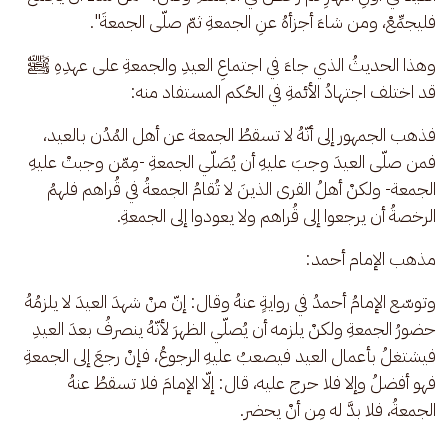
فليجمِّعْ، ومن شاءَ أجزأهُ عنِ الجمعةِ ثمّ صلّى الجمعةَ".
وهذا الحديثُ الذي جاءَ في اجتماعِ العيدِ والجمعةِ على عهدِهِ ﷺ 
قد اختلف اجتهادُ الأئمةِ في الحُكم المستفاد منه:
فذهب الجمهور إلى أنّهُ لا تسقطُ الجمعة عن أهل المُدُن بالعيد، 
فمن صلّى العيدَ وجبَ عليهِ أن يُصَلّي الجمعةِ -مِمّن وجبتْ عليهِ 
الجمعة- ولكنْ أهلُ القرى الذينَ لا تُقامُ الجمعةُ في قُراهم فلهمُ 
الرخصةُ أن يرجعوا إلى قُراهم ولا يعودوا إلى الجمعةِ.
مذهب الإمام أحمد:
وتوسّع الإمامُ أحمدُ في روايةٍ عنهُ وقال: إنّ منْ شهدَ العيدَ لا يلزمُهُ 
حضورُ الجمعةِ ولكنْ يلزمه أن يُصلّي الظهرَ لأنّهُ ينصرفُ بعدَ العيدِ 
فيشتغلُ بأعمال العيد فيصعبُ عليهِ الرجوعُ، فإنْ رجعَ إلى الجمعةِ 
فهو أفضلُ وإلا فلا حرج عليه، قال: إلّا الإمامَ فلا تسقطُ عنهُ 
الجمعةُ، فلا بدَّ له مِن أنْ يحضر.