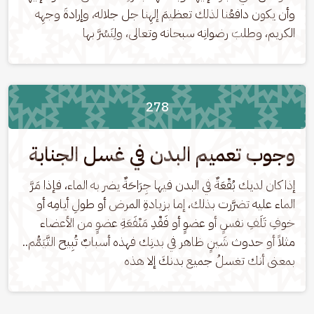
وأن يكون دافعُنا لذلك تعظيمَ إلهِنا جل جلاله، وإرادةَ وجهِه 
الكريم، وطلبَ رضوانِه سبحانه وتعالى، ولِنَسُرَّ بها
278
وجوب تعميم البدن في غسل الجنابة
إذا كان لديك بُقْعَةٌ في البدن فيها جِرَاحَةٌ يضر به الماء، فإذا مَرَّ 
الماء عليه تضرَّرت بذلك، إما بزيادةِ المرض أو طولِ أيامِه أو 
خوفِ تَلَفِ نفسٍ أو عضوٍ أو فَقْدِ مَنْفَعَةِ عضوٍ من الأعضاء 
مثلاً أو حدوث شَينٍ ظاهر في بدنِك فهذه أسبابٌ تُبِيح التَّيَمُّم.. 
بمعنى أنك تغسلُ جميع بدنكَ إلا هذه