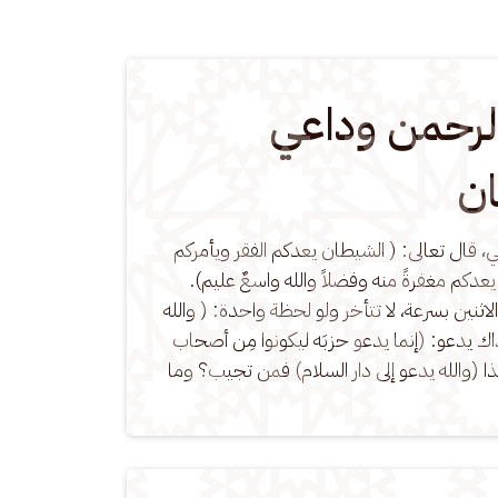
لرحمن وداعي
ن
، قال تعالى: ( الشيطان يعدكم الفقر ويأمركم 
يعدكم مغفرةً منه وفضلاً والله واسعٌ عليم). 
الاثنين بسرعة، لا تتأخر ولو لحظة واحدة: ( والله 
اك يدعو: (إنما يدعو حزبَه ليكونوا مِن أصحاب 
ذا (والله يدعو إلى دار السلام) فمن تجيب؟ وما