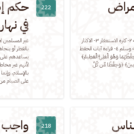
مراض
حكم إط
222
في نهار
وجه حفظه الله بما يلي: ١- الصدقة ٢- كثرة الاستغفار ٣- الاكثار 
غير المسلمين لا
من الصلاة على النبي صلى الله عليه وسلم ٤- قراءة آيات الحفظ 
بالفطر أو يتجاه
ُمَا وَهُوَ الْعَلِيُّ الْعَظِيمُ﴾ 
يساعدهم على ال
احِمِينَ﴾ ﴿وَحِفْظًا مِّن كُلِّ 
لأنهم غير مخاطب
بالإسلام، وإنما
على الصيام من
لناس
واجب ا
218