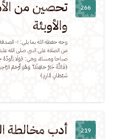
تحصين من الأ
266
والأوبئة
صباحا ومساءً، وهي: ﴿وَلَا يَئُودُهُ حِفْظُه
﴿فَاللَّهُ خَيْرٌ حَافِظًا ۖ وَهُوَ أَرْحَمُ الرَّ
شَيْطَانٍ مَّارِدٍ﴾
أدب مخالطة ا
219