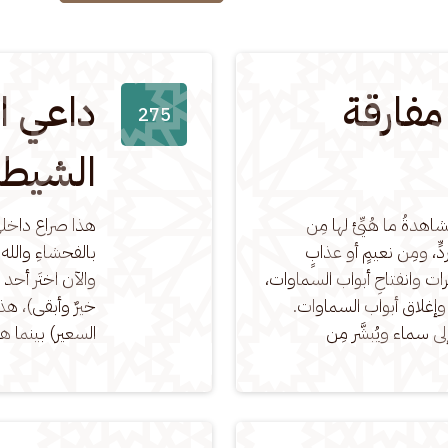
مفارقة
داعي ا
275
الشيطا
دةُ ما هُيِّئ لها مِن 
هذا صراع داخلي
دٍّ، ومِن نعيمٍ أو عذابٍ 
بالفحشاءِ والله 
رات وانفتاحِ أبواب السماوات، 
والآن اختَر أحد 
إغلاق أبواب السماوات. 
خيرٌ وأبقى)، هذ
إلى سماء ويُبشَّر مِن
السعير) بينما ه