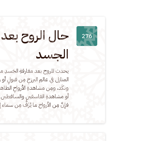
حال الروح بعد 
276
الجسد
يحدث للروح بعد مفارقةِ الجَسدِ مشاه
المنازل في عالمِ البرزخِ مِن قبولٍ أو ر
ونكَد، ومِن مشاهدةِ الأرواحِ الطاه
أو مشاهدةِ الفاسقين والساقطين و
فإنَّ مِن الأرواح ما يُزَفُّ مِن سماء 