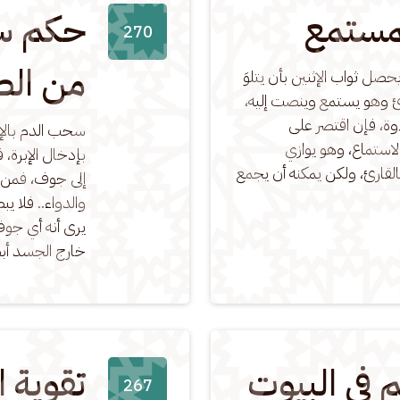
لمستمع
حكم سح
270
من الص
صل ثواب الإثنين بأن يتلوَ 
قارئ وهو يستمع وينصت إليه، 
وة، فإن اقتصر على 
سحب الدم بالإب
لاستماع، وهو يوازي 
بإدخال الإبرة،
لقارئ، ولكن يمكنه أن يجمع 
إلى جوف، فمن اش
والدواء.. فلا ي
يرى أنه أي جو
خارج الجسد أب
في البيوت
تقوية 
267