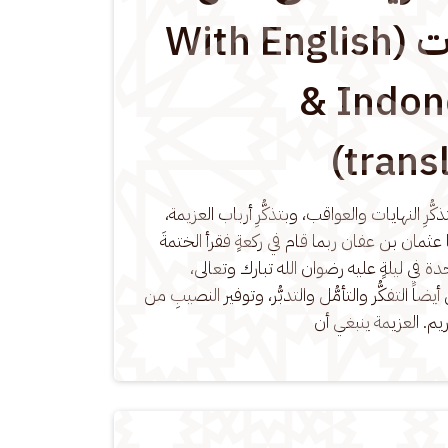
الطاعات (With English
& Indon
transl
كُّرِ النهايات والعواقب، وبتذكُّرِ أرباب العزيمة، 
عثمان بن عفان ربما قام في ركعةٍ فقرأ الختمةَ 
احدة في ليلةٍ عليه رضوان الله تبارك وتعالى، 
ً التفكُّر والتأمُّل والتدبُّر، وتوفير النصيبِ من 
كريم. العزيمة ينبغي أن