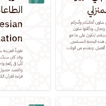
نزلي
esian
 في شئون أهاليكم وأسركم 
عالى، وتأمَّلوا شئونَ 
ation)
دِهم، لتكونَ على ما هو 
ن هذه المِحنةِ للمسلمين 
و أفضل. ونغتنم من الوقت 
تقويةُ العزيمة بتذ
وقد كان سيدُنا 
كلَّها في ركعةٍ و
والقصد حصول أيضا
قراءةِ القرآن ال