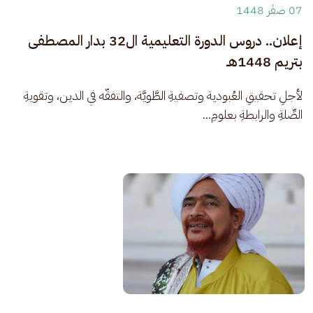
07 صفَر 1448
إعلان.. دروس الدورة التعليمية ال32 بدار المصطفى
بتريم 1448هـ
لأجلِ تحقيقِ العُبودية وتصفيةِ الطَّويَّة، والتفقّه في الدين، وتقويةِ 
الصِّلةِ والرابطةِ بعلومِ...