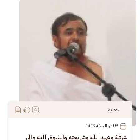
الصورة
خطبة
09
 ذو الحِجّة 1439
عرفة وعهد الله وشريعته والشوق إليه وإلى