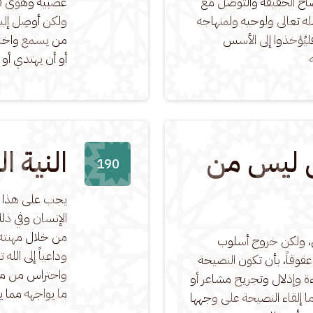
ح الحقيقة والتوصل مع 
عصبية وهوى فلي
ه تعالى ولوحيه ولمنهاجه 
ولكن أوصِل إليه
ليُؤخذوا إلى الأسس 
من يسمع واختلِ
أو أن يهتدي أو 
ن ليس من
النية ا
190
يجب على هذا ال
الإنسان وفي ذل
من خلال مهنته أ
، ولكن خروج أسلوب 
وداعياً إلى الل
وقاً، بأن تكون النصيحة 
واحتراس من مدا
ءة وإذلال وتجريح مشاعر أو 
ما يواجهه مما ير
ما إلقاء النصيحة على وجهها 