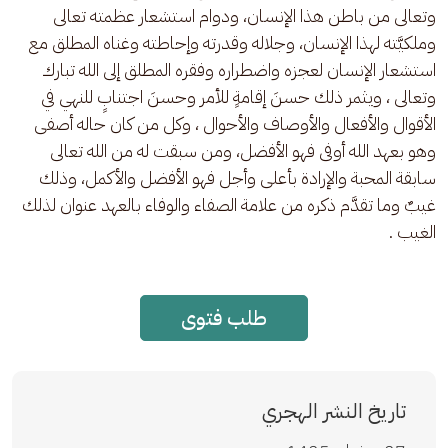
وتعالى من باطن هذا الإنسان، ودوام استشعار عظمته تعالى 
وملكيَّته لهذا الإنسان، وجلاله وقدرته وإحاطته وغناه المطلق مع 
استشعار الإنسان لعجزه واضطراره وفقره المطلق إلى الله تبارك 
وتعالى ، ويثمر ذلك حسنَ إقامةٍ للأمر وحسنَ اجتنابٍ للنهي في 
الأقوال والأفعال والأوصاف والأحوال ، وكل من كان حاله أصفى 
وهو بعهد الله أوفى فهو الأفضل، ومن سبقت له من الله تعالى 
سابقة المحبة والإرادة بأعلى وأجل فهو الأفضل والأكمل، وذلك 
غيبٌ وما تقدَّم ذكره من علامة الصفاء والوفاء بالعهد عنوان لذلك 
الغيب .
طلب فتوى
تاريخ النشر الهجري