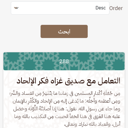
Order
ابحث
288
التعامل مع صديق غزاه فكر الإلحاد
مِن جُمْلَةِ أكْدارِ المسلمين في زماننا ما يَنْتَشِرُ مِن الفساد والشَّر؛ 
ومِن أعظمه وأجَلِّه: ما يُدعَى إليه مِن الإلحاد والكُفْرِ بالإيمان 
وما جاء عن رسولِ الله. نقول: هذا إذا أصابَتْهُ اللَّوْثَة وحَصَل 
عليه هذا الغَرَق في هذا الحَمَأ الخبيث مِن التكذيب بالله وما 
أنزل، والعياذ بالله تبارك وتعالى،