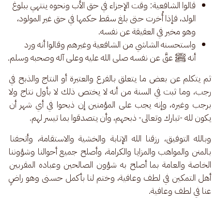
قالوا الشافعية: وقت الإجزاء في حق الأب ونحوه ينتهي ببلوغ
الولد، فإذا أُخرت حتى بلغ سقط حكمها في حق غير المولود،
وهو مخير في العقيقة عن نفسه.
واستحسنه الشاشي من الشافعية وغيرهم وقالوا أنه ورد
أنه ﷺ عقَّ عن نفسه صلى الله عليه وعلى آله وصحبه وسلم.
ثم يتكلم عن بعض ما يتعلق بالفرع والعتيرة أو النتاج والذبح في 
رجب، وما ثبت في السنة من أنه لا يختص ذلك لا بأول نتاج ولا 
برجب وغيره، وإنه يجب على المؤمنين إن ذبحوا في أي شهر أن 
يكون لله -تبارك وتعالى- ذبحهم، وأن يتصدقوا بما تيسر لهم.
وبالله التوفيق، رزقنا الله الإنابة والخشية والاستقامة، وأتحفنا 
بالمنن والمواهب والمزايا والكرامة، وأصلح جميع أحوالنا وشؤوننا 
الخاصة والعامة بما أصلح به شؤون الصالحين وعباده المقربين 
أهل التمكين في لطف وعافية، وختم لنا بأكمل حسنى وهو راضٍ 
عنا في لطف وعافية.