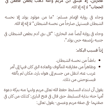
عصرتين، إلا عيسى ابن مريم وأمه ذهب يطعن فطعن في 
الحجاب" 
لا إله إلا الله. 
وجاء في رواية الإمام مسلم: "ما من مولود يولد إلا نخسه 
الشيطان فيستهل صارخاً من نخسة الشيطان" لا إله إلا الله.
وجاء في رواية أيضاً عند البخاري: "كل بني آدم يطعن الشيطان في 
جنبيه بإصبعه حين يولد"، 
إذاً فسبب البكاء:
باطناً من نخسة الشيطان.
وظاهراً من مفارقته للمألوف والعادة التي كان فيها إلى أمر
غريب عنه، انتقل من جسم إلى هواء بارد، مكان لم يألفه
فيستوحش من ذلك.
يقول أن ابتداء التسليط حفظ الله تعالى مريم وابنها منه ببركة دعوة 
أمها حنة؛ بداية التسليط، حتى قال في فتح الباري: كذلك من كان في 
صفتهما -في صفة مريم وعيسى- يقول تعالى: 