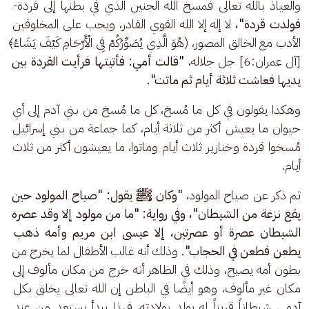
والعياذ بالله تعالى فمسخ الله الجنين الذي في بطنها إلى قردة-
فولدت قردة"، 
لا إله إلا الله القوي القادر، ويجب على المخلوقين 
الأدب مع الخالق المصور، (هُوَ الَّذِي يُصَوِّرُكُمْ فِي الْأَرْحَامِ كَيْفَ يَشَاءُ﴾
[آل عمران:6] جل جلاله،
 "قالت أمي: فأتيتها فرأيت القردة بين 
يديها فعاشت ثلاثة أيام ثم ماتت".
وهكذا يقولون في كل ما مُسخ، كل ما مُسخ من بني آدم إلى أي 
حيوان ما يعيش أكثر من ثلاثة أيام، كما جماعة من بني إسرائيل 
مُسخوا قردة وخنازير ثلاث أيام وماتوا، ما يعيشون أكثر من ثلاث 
أيام.
ثم ذكر عن صياح المولود، 
"وكان ﷺ يقول: "صياح المولود حين 
يقع نزغة من الشيطان"، وفي رواية: "ما من مولود إلا وقد عصره 
الشيطان عصرة أو عصرتين، إلا عيسى ابن مريم وأمه ذهب 
يطعن فطعن في الحجاب". 
وذلك أنه غالب الأطفال لما يخرج من 
بطون أمه يصيح، وذلك في الظاهر أنه خرج من مكان مألوف إلى 
مكان غير مألوف، وهو أيضًا في الباطن إن الله تعالى يخلق بكل 
آدمي شيطاناً قريناً له يولد بولادته، فهذا يبدأ يستعد من عند 