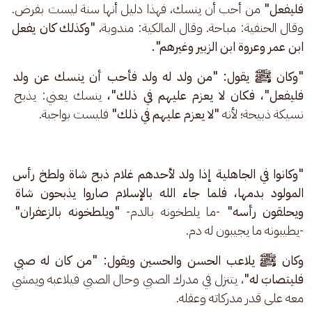
فليفعل" 
من أحب أن ينسك، فهذا دليل أنها سنة ليست بفرض. 
وقال الحنفية: مباحة. وقال المالكية: مندوبة، 
"وكذلك كان يفعل 
ابن عمر وعروة ابن الزبير وغيرهم".
"وكان ﷺ يقول: "من ولد له ولد فأحب أن ينسك عن ولد 
فليفعل"، فكان لا يعزم عليهم في ذلك"، 
ينسك يعني: يذبح 
نسيكة ذبيحة؛ لأنه 
"لا يعزم عليهم في ذلك"
 فليست بواجبة.
"وكانوا في الجاهلية إذا ولد لأحدهم غلام ذبح شاة ولطخ رأس 
المولود بدمها، فلما جاء الله بالإسلام صاروا يذبحون شاة 
ويحلقون رأسه" 
-ما يلطخونه بالدم- 
"ويلطخونه بالزعفران"
-يطيبونه ما يجيبون له دم.
وكان ﷺ يلاعب الحسن والحسين ويقول: "من كان له صبي 
فليتصابَ له"
، يتنزل في مدرك الصبي وحال الصبي فيلاعبه ويمشي 
معه على قدر مدركاته وعقله.