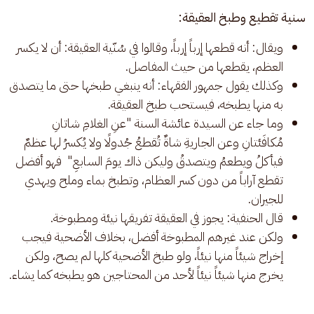
سنية تقطيع وطبخ العقيقة:
ويقال: أنه قطعها إرباً إرباً، وقالوا في سُنّية العقيقة: أن لا يكسر
العظم، يقطعها من حيث المفاصل.
وكذلك يقول جمهور الفقهاء: أنه ينبغي طبخها حتى ما يتصدق
به منها يطبخه، فيستحب طبخ العقيقة.
وما جاء عن السيدة عائشة السنة "عنِ الغلامِ شاتانِ
مُكافَئتانِ وعن الجاريةِ شاةٌ تُقطعُ جُدولًا ولا يُكسرُ لها عظمٌ
فيأكلُ ويطعمُ ويتصدقُ وليكن ذاك يومَ السابعِ" فهو أفضل
تقطع آراباً من دون كسر العظام، وتطبخ بماء وملح ويهدي
للجيران.
قال الحنفية: يجوز في العقيقة تفريقها نيئة ومطبوخة.
ولكن عند غيرهم المطبوخة أفضل، بخلاف الأضحية فيجب
إخراج شيئاً منها نيئاً، ولو طبخ الأضحية كلها لم يصح، ولكن
يخرج منها شيئاً نيئاً لأحد من المحتاجين هو يطبخه كما يشاء.