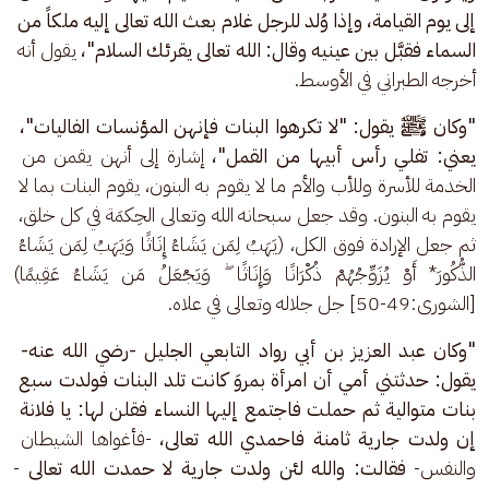
إلى يوم القيامة، وإذا وُلد للرجل غلام بعث الله تعالى إليه ملكاً من 
السماء فقبَّل بين عينيه وقال: الله تعالى يقرئك السلام"، 
يقول أنه 
أخرجه الطبراني في الأوسط.
"وكان ﷺ يقول: "لا تكرهوا البنات فإنهن المؤنسات الفاليات"، 
يعني: تفلي رأس أبيها من القمل"، 
إشارة إلى أنهن يقمن من 
الخدمة للأسرة وللأب والأم ما لا يقوم به البنون، يقوم البنات بما لا 
يقوم به البنون. وقد جعل سبحانه الله وتعالى الحِكمَة في كل خلق، 
ثم جعل الإرادة فوق الكل، (يَهَبُ لِمَن يَشَاءُ إِنَاثًا وَيَهَبُ لِمَن يَشَاءُ 
الذُّكُورَ* أَوْ يُزَوِّجُهُمْ ذُكْرَانًا وَإِنَاثًا ۖ وَيَجْعَلُ مَن يَشَاءُ عَقِيمًا)
[الشورى:49-50] جل جلاله وتعالى في علاه.
"وكان عبد العزيز بن أبي رواد التابعي الجليل -رضي الله عنه- 
يقول: حدثتني أمي أن امرأة بمروَ كانت تلد البنات فولدت سبع 
بنات متوالية ثم حملت فاجتمع إليها النساء فقلن لها: يا فلانة 
إن ولدت جارية ثامنة فاحمدي الله تعالى، 
-فأغواها الشيطان 
والنفس-
 فقالت: والله لئن ولدت جارية لا حمدت الله تعالى 
-