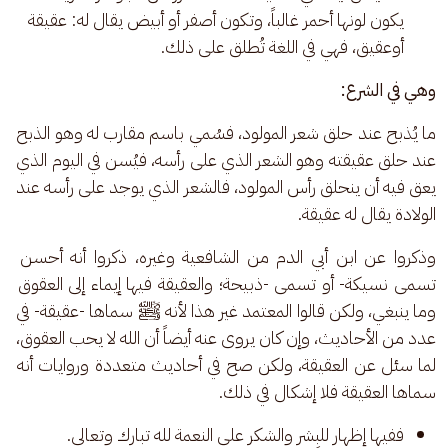
يكون لونها أحمر غالباً، وتكون أصفر أو أبيض يقال له: عقيقة
أوعقيق، فهي في اللغة تُطلق على ذلك.
وهي في الشرع:
ما يُذبح عند حلق شعر المولود، فسُمي باسم مقارب له وهو الذبح 
عند حلق عقيقته وهو الشعر الذي على رأسه، فيُسن في اليوم الذي 
يعق فيه أن ينحلق رأس المولود، فالشعر الذي يوجد على رأسه عند 
الولادة يقال له عقيقة.
وذكروا عن ابن أبي الدم من الشافعية وغيره، ذكروا أنه أحسن 
تسمى نسيكة- أو تسمى -ذبيحة؛ والعقيقة فيها إيماء إلى العقوق 
وما ينبغي، ولكن قالوا المعتمد غير هذا لأنه ﷺ سماها -عقيقة- في 
عدد من الأحاديث، وإن كان يروى عنه أيضاً أن الله لا يحب العقوق، 
لما سئل عن العقيقة، ولكن صح في أحاديث متعددة وروايات أنه 
سماها العقيقة فلا إشكال في ذلك. 
ففيها إظهار للبِشر والشكر على النعمة لله تبارك وتعالى.