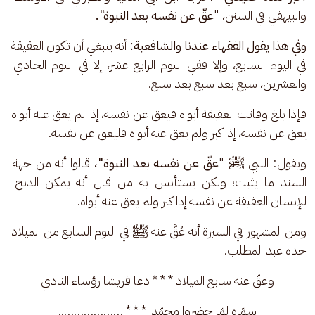
والبيهقي في السنن، "
عقّ عن نفسه بعد النبوة".
وفي هذا يقول الفقهاء عندنا والشافعية:
 أنه ينبغي أن تكون العقيقة 
في اليوم السابع، وإلا ففي اليوم الرابع عشر، إلا في اليوم الحادي 
والعشرين، سبع بعد سبع بعد سبع.
فإذا بلغ وفاتت العقيقة أبواه فيعق عن نفسه، إذا لم يعق عنه أبواه 
يعق عن نفسه، إذا كبر ولم يعق عنه أبواه فليعق عن نفسه. 
ويقول: النبي ﷺ "
عقّ عن نفسه بعد النبوة"،
 قالوا أنه من جهة 
السند ما يثبت؛ ولكن يستأنس به من قال أنه يمكن الذبح 
للإنسان العقيقة عن نفسه إذا كبر ولم يعق عنه أبواه.
ومن المشهور في السيرة أنه عُقَّ عنه ﷺ في اليوم السابع من الميلاد 
جده عبد المطلب. 
وعقّ عنه سابع الميلاد * * * دعا قريشا رؤساء النادي‌
سمّاه لمّا حضروا محمّدا * * * ………………..