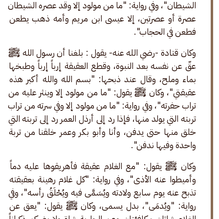
الشيطان"، وفي رواية: "ما من مولود إلا وقد عصره الشيطان 
عصرة أو عصرتين، إلا عيسى ابن مريم وأمه ذهب يطعن 
فطعن في الحجاب".
وكان قتادة -رضي الله عنه- يقول : بلغنا أن رسول الله ﷺ 
عقّ عن نفسه بعد النبوة، وقطع العقيقة إرباً إرباً وطبخها 
بماء وملح، وقال عند ذبحها: "بسم الله والله أكبر هذه 
عقيقتي"، وكان ﷺ يقول: "ما من مولود إلا وينثر عليه من 
تراب حفرته"، وفي رواية: "ما من مولود إلا وفي سرته من تراب 
تربته التي يولد منها، فإذا رد إلى أرذل العمر رد إلى تربته التي 
خلق منها حتى يدفن، وأنا وأبو بكر وعمر خلقنا من تربة 
واحدة وفيها ندفن".
وكان ﷺ يقول: "مع الغلام عقيقة فأهريقوها عليه دماً 
وأميطوا عنه الأذى"، وفي رواية: "كل غلام رهينة بعقيقته 
تذبح عنه يوم سابع ولادته ويُسَمَّى فيه ويُحْلَقُ رأسه"، وفي 
رواية: "ويُدمَى"، بدل يسمى، وكان ﷺ يقول: "يعق عن 
الغلام شاتان مكافئتان وعن الجارية شاة ولا يضركم ذكراناً 