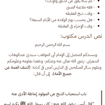
- كم شاة يعق عن الذكور والإناث؟
- فقه ملاعبة الصبي
- وقت ذبح العقيقة
- هل يحسب يوم الولادة من الأيام السبعة؟
- وقت الإجزاء في العقيقة
نص الدرس مكتوب:
بسم الله الرحمن الرحيم
وبسندكم المتصل إلى الإمام أبي المواهب سيدي عبدالوهاب 
الشعراني -رضي الله تعالى عنه وعنكم- ونفعنا بعلومه وعلومكم 
وعلوم سائر الصالحين في الدارين آمين في كتابه:
 (كشف الغمة عن 
جميع الأمة)، 
 إلى أن قال:
باب استحباب الذبح عن المولود إماطة الأذى عنه 
"قال أنس -رضي الله عنه-: كان رسول الله ﷺ يكره اسم 