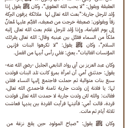
العقيقة ويقول: "لا يحب الله العقوق"، وكان ﷺ يقول إذا 
وُلد للرجل جارية:"بعث الله تعالى لها  ملائكة يزفون البركة 
زفاً ويقولون: ضعيفة خرجت من ضعيف، القيِّم عليها مُعانٌ 
إلى يوم القيامة، وإذا وُلد للرجل غلام بعث الله تعالى إليه 
ملكاً من السماء فقبَّل بين عينيه وقال: الله تعالى يقرئك 
السلام"، وكان ﷺ يقول: "لا تكرهوا البنات فإنهن 
المؤنسات الفاليات"، يعني: تفلي رأس أبيها من القمل.  
وكان عبد العزيز بن أبي رواد التابعي الجليل -رضي الله عنه- 
يقول: حدثتني أمي أن امرأة بمروَ كانت تلد البنات فولدت 
سبع بنات متوالية ثم حملت فاجتمع إليها النساء فقلن 
لها: يا فلانة إن ولدت جارية ثامنة فاحمدي الله تعالى، 
فقالت: والله لئن ولدت جارية لا حمدت الله تعالى فولدت 
قردة، قالت أمي: فأتيتها فرأيت القردة بين يديها فعاشت 
ثلاثة أيام ثم ماتت.
وكان ﷺ يقول: "صياح المولود حين يقع نزغة من 