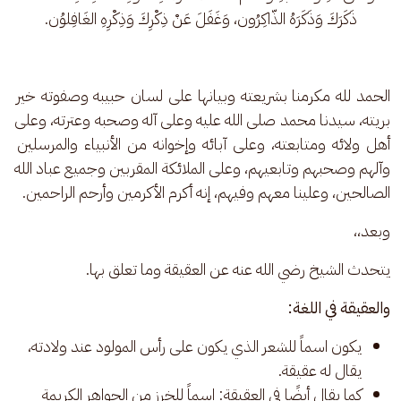
ذَكَرَكَ وَذَكَرَهُ الذّاكِرُون، وَغَفَلَ عَنْ ذِكْرِكَ وَذِكْرِهِ الغَافِلوُن.
الحمد لله مكرمنا بشريعته وبيانها على لسان حبيبه وصفوته خير 
بريته، سيدنا محمد صلى الله عليه وعلى آله وصحبه وعترته، وعلى 
أهل ولائه ومتابعته، وعلى آبائه وإخوانه من الأنبياء والمرسلين 
وآلهم وصحبهم وتابعيهم، وعلى الملائكة المقربين وجميع عباد الله 
الصالحين، وعلينا معهم وفيهم، إنه أكرم الأكرمين وأرحم الراحمين.
وبعد،،
يتحدث الشيخ رضي الله عنه عن العقيقة وما تعلق بها. 
والعقيقة في اللغة:
يكون اسماً للشعر الذي يكون على رأس المولود عند ولادته،
يقال له عقيقة.
كما يقال أيضًا في العقيقة: اسماً للخرز من الجواهر الكريمة