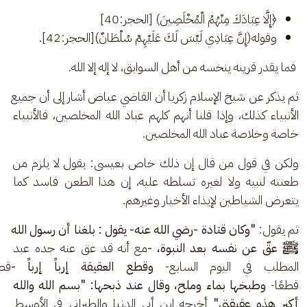
﴿إِلَّا عِبَادَكَ مِنْهُمُ الْمُخْلَصِينَ) [الحجر:40]
وقوله(إِنَّ عِبَادِي لَيْسَ لَكَ عَلَيْهِمْ سُلْطَانٌ)[الحجر:42].
 فما يقدر قرينه ينخسه من أهل السوابق، لا إله إلا الله.
ثم يذكر عن شيخ الإسلام زكريا أن القاضي عياض أشار إلى أن جميع 
الأنبياء كذلك، وإذا قلنا أنهم كلهم عباد الله المخلصين، فالأنبياء 
خاصة وخلاصة عباد الله المخلصين. 
ولكن في قول من قال إن ذلك خاص بعيسى: يقول لا يلزم من 
طعنته لنبيه ولا لغيره تسلطه عليه، إن هذا الطعن فاسد كما 
يتعرض الشياطين لإيذاء الأخيار وغيرهم.
ثم يقول: 
"وكان قتادة -رضي الله عنه- يقول : بلغنا أن رسول الله 
ﷺ عقّ عن نفسه بعد النبوة، -
مع أنه قد عق عنه جده عبد 
المطلب في اليوم السابع- 
وقطع العقيقة إرباً إرباً -
قطع
قطعًا- 
وطبخها بماء وملح، وقال عند ذبحها: "بسم الله والله 
أكبر هذه عقيقتي"
 أخرجه ابن أبي الدنيا والطبراني في الأوسط 