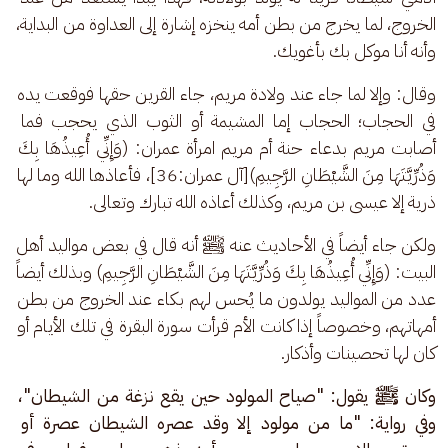
الخروج، لما يخرج من بطن أمه ينخزه إشارة إلى العداوة من البداية، 
وأنه أنا موكل بك بأغويك. 
وقال: وإلا لما جاء عند ولادة مريم، جاء القرين حقها فوقعت يده 
في الحجاب؛ الحجاب إما المشيمة أو الثوب الذي يحجب فما 
أصابت مريم بدعاء حنة أم مريم امرأة عمران: (وَإِنِّي أُعِيذُهَا بِكَ 
وَذُرِّيَّتَهَا مِنَ الشَّيْطَانِ الرَّجِيمِ)[آل عمران:36]، فأعاذها الله وما لها 
ذرية إلا عيسى بن مريم، وكذلك أعاذه الله تبارك وتعالى.
ولكن جاء أيضاً في الأحاديث عنه ﷺ أنه قال في بعض مواليد أهل 
البيت: (وَإِنِّي أُعِيذُهَا بِكَ وَذُرِّيَّتَهَا مِنَ الشَّيْطَانِ الرَّجِيمِ) وبذلك أيضاً 
عدد من المواليد يولدون ما يُحس لهم بكاء عند الخروج من بطن 
أمهاتهم، وخصوصاً إذا كانت الأم قرأت سورة البقرة في تلك الأيام أو 
كان لها تحصينات وأذكار. 
وكان ﷺ يقول: "صياح المولود حين يقع نزغة من الشيطان"، 
وفي رواية: "ما من مولود إلا وقد عصره الشيطان عصرة أو 