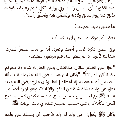
"وكان ﷺ يقول: "مع الغلام عقيقة فأهريقوها عليه دماً وأميطوا 
عنه الأذى" 
-أي: بحلق رأسه- 
وفي رواية: "كل غلام رهينة بعقيقته 
تذبح عنه يوم سابع ولادته ويُسَمَّى فيه ويُحْلَقُ رأسه".
ما معنى رهينة لعقيقته؟
يعني: أمر مؤكد ما ينبغي أن يتركه الأب.
وفي معنى ذكره الإمام أحمد وغيره: أنه لو مات صغيراً قصرت 
شفاعته لأبويه إذا لم يعقوا عنه، فهو مرهون بعقيقته.
"يعق عن الغلام شاتان مكافئتان وعن الجارية شاة ولا يضركم 
ذكراناً كن أو إناثاً"، "وكان ابن عمر -رضي الله عنهما- لا يسأله 
أحد من أهله عقيقة إلا أعطاه إياها، وكان عليّ -رضي الله عنه- 
يعق عن ولده بشاة شاة عن الذكور والإناث"
، وهو الوارد أيضاً من 
فعله 
ﷺ
 مع الحسن والحسين، ذبح شاة شاة كبش كبش ما ذبح 
اثنين؛ فكأنه كان على حسب المتيسر عنده في ذلك الوقت 
ﷺ
.
وكان ﷺ يقول: "من ولد له ولد فأحب أن ينسك عن ولده 