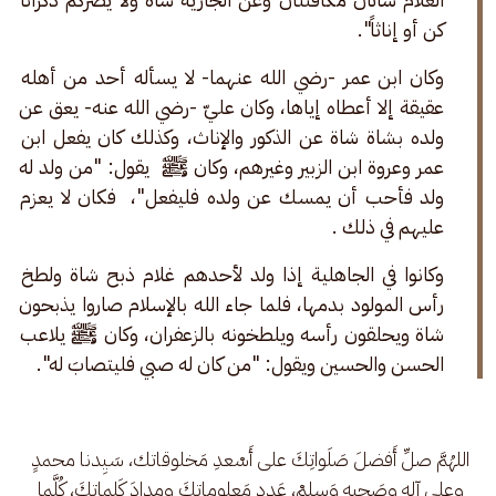
كن أو إناثاً". 
وكان ابن عمر -رضي الله عنهما- لا يسأله أحد من أهله 
عقيقة إلا أعطاه إياها، وكان عليّ -رضي الله عنه- يعق عن 
ولده بشاة شاة عن الذكور والإناث، وكذلك كان يفعل ابن 
عمر وعروة ابن الزبير وغيرهم، وكان ﷺ  يقول: "من ولد له 
ولد فأحب أن يمسك عن ولده فليفعل"،  فكان لا يعزم 
عليهم في ذلك .
وكانوا في الجاهلية إذا ولد لأحدهم غلام ذبح شاة ولطخ 
رأس المولود بدمها، فلما جاء الله بالإسلام صاروا يذبحون 
شاة ويحلقون رأسه ويلطخونه بالزعفران، وكان ﷺ يلاعب 
الحسن والحسين ويقول: "من كان له صبي فليتصابَ له".
اللهُمَّ صلِّ أَفضلَ صَلَواتِكَ على أَسْعدِ مَخلوقاتك، سَيِدنا محمدٍ 
وعلى آلهِ وصَحبهِ وَسلمْ، عَدد مَعلوماتِكَ ومِدادَ كَلِماتِكَ، كُلَّما 