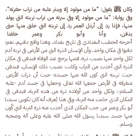
وكان ﷺ يقول: "ما من مولود إلا وينثر عليه من تراب حفرته"، 
وفي رواية: "ما من مولود إلا وفي سرته من تراب تربته التي يولد 
منها، فإذا رد إلى أرذل العمر رد إلى تربته التي خلق منها حتى 
يدفن، وأنا وأبو بكر وعمر خلقنا 
أ
خرجه الخطيب البغدادي في تاريخ بغداد، وهذا واقع دفنهم، نعم؛ 
دفنوا في مكان واحد، وأن الإنسان الذرة التي من الأرض في تربة آدم 
لكل واحد منها نصيب ذرة، فمنها يرجع عند الوفاة فيدفن في مكان 
الذرة التي أخذت من التراب وكانت نصيب ذلك الإنسان، فيدفن 
حيث تربته التي كون الله منها جسده؛ حيث أن ذرات الأرض 
متفرقة في الأرض جمعها الله تعالى وجعلها في جسد آدم -عليه 
السلام-، ولكل واحد من أولاده ذرة من هذه التربة، فيدفن في 
المكان الذي جاءت منه التربة، وفي هذا يُعرف أنه كان تكوين سيدنا 
أبو بكر وعمر من جنب المكان الذي أخذت منه ذرة التربة التي كُون 
منها جسد سيدنا رسول الله صلى الله عليه وعلى آله وصحبه 
وسلم.