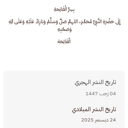
بِسِرِّ الْفَاتِحَةِ
إِلَى حَضْرَةِ النَّبِيِّ مُحَمَّدٍ، اللهمَّ صَلِّ وَسَلِّمْ وَبَارِكْ عَلَيْهِ وَعَلَى آلِهِ 
وَصَحْبِهِ 
الْفَاتِحَة
تاريخ النشر الهجري
04 رَجب 1447
تاريخ النشر الميلادي
24 ديسمبر 2025