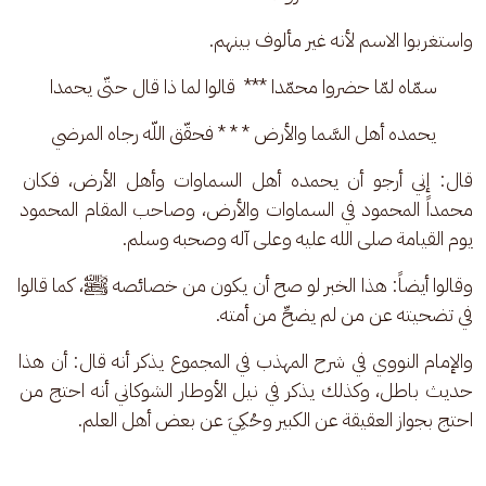
واستغربوا الاسم لأنه غير مألوف بينهم.
سمّاه لمّا حضروا محمّدا ***  قالوا لما ذا قال حتّى يحمدا
يحمده أهل السَّما والأرض‌ * * * فحقّق اللّه رجاه المرضي‌
قال: إني أرجو أن يحمده أهل السماوات وأهل الأرض، فكان 
محمداً المحمود في السماوات والأرض، وصاحب المقام المحمود 
يوم القيامة صلى الله عليه وعلى آله وصحبه وسلم.
وقالوا أيضاً: هذا الخبر لو صح أن يكون من خصائصه ﷺ، كما قالوا 
في تضحيته عن من لم يضحِّ من أمته.
والإمام النووي في شرح المهذب في المجموع يذكر أنه قال: أن هذا 
حديث باطل، وكذلك يذكر في نيل الأوطار الشوكاني أنه احتج من 
احتج بجواز العقيقة عن الكبير وحُكِيَ عن بعض أهل العلم.