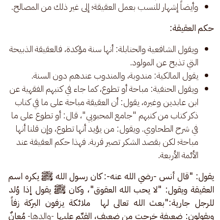
وأيضاً إشهار للنسب بعمل العقيقة؛ إلى غير ذلك من المصالح.
حكم العقيقة:
ويقول الشافعية والحنابلة: أنها سنة مؤكدة، فالعقيقة الذبيحة
التي تذبح عن المولود.
يقول المالكية: مندوبة، والمندوب عندهم دون السنة.
ويقول الحنفية: مباحة أو تطوع، كما جاء في كتبهم الفقهية عن
ابن عابدين وغيره، يقول: أن العقيقة مباحة على ما في كتاب
ذكر كتاب من كتبهم "جامع المحبوبي"، قال: أو تطوع على ما
في شرح الطحاوي. ويقول: من يؤيد أنها تطوع، وإن قلنا أنها
مباحة؛ لكن بقصد الشكر تصير قربة. فهذا حكم العقيقة عند
الأئمة الأربعة.
يقول: "قال أنس -رضي الله عنه-: كان رسول الله ﷺ يكره اسم 
العقيقة ويقول: "لا يحب الله العقوق"، وكان ﷺ يقول إذا وُلد 
للرجل جارية:"بعث الله تعالى لها  ملائكة يزفون البركة زفاً 
ويقولون: ضعيفة خرجت من ضعيف، القيِّم عليها 
-والدها- 
مُعانٌ 