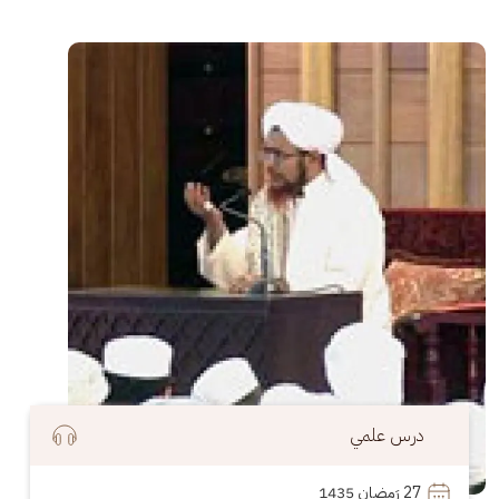
الصورة
درس علمي
27
 رَمضان 1435