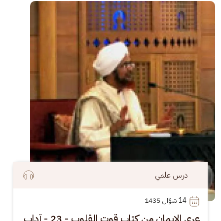
الصورة
درس علمي
14
 شوّال 1435
عرى الإيمان من كتاب قوت القلوب - 23 - آداب