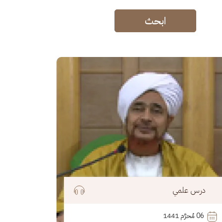
ابحث
رة
درس علمي
06
 مُحرَّم 1441