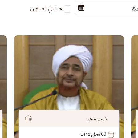
بحث في العناوين
الصورة
الصو
درس علمي
08
 مُحرَّم 1441