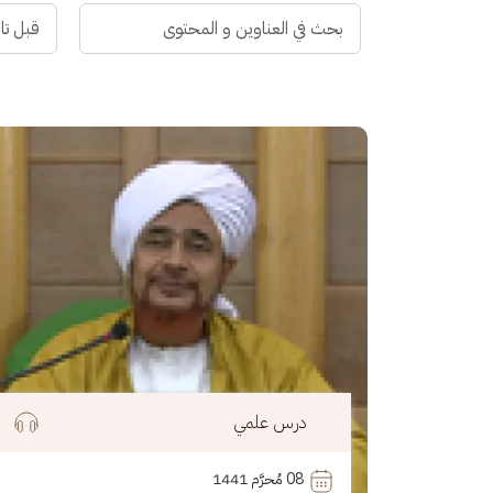
الصورة
درس علمي
08
 مُحرَّم 1441