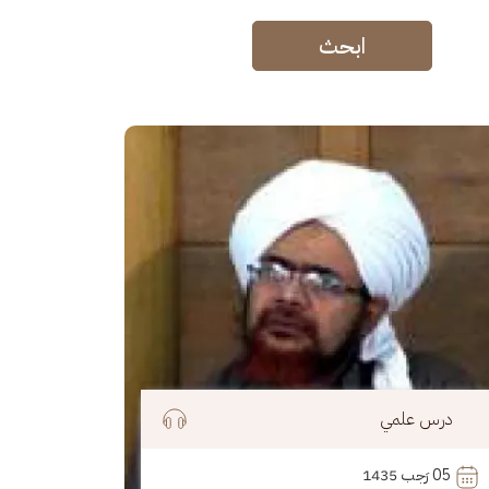
ابحث
رة
درس علمي
05
 رَجب 1435