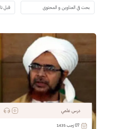
الصورة
درس علمي
07
 رَجب 1435