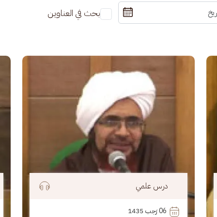
بحث في العناوين
الصورة
الصو
درس علمي
06
 رَجب 1435