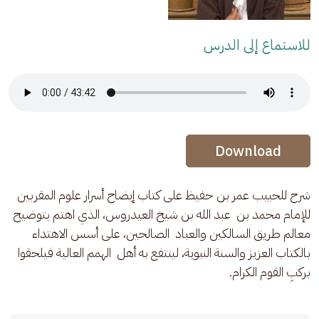
للاستماع إلى الدرس
Audio Stream
Audio Stream
Download
شرح للحبيب عمر بن حفيظ على كتاب إيضاح أسرار علوم المقربين 
للإمام محمد بن  عبد الله بن شيخ العيدروس، الذي اهتم بتوضيح 
معالم طريق السالكين والعباد  الصالحين، على أسس الاهتداء 
بالكتاب العزيز والسنة النبوية، لينتفع به أهل  الهمم العالية فيلحقوا 
بركبِ القوم الكرام.