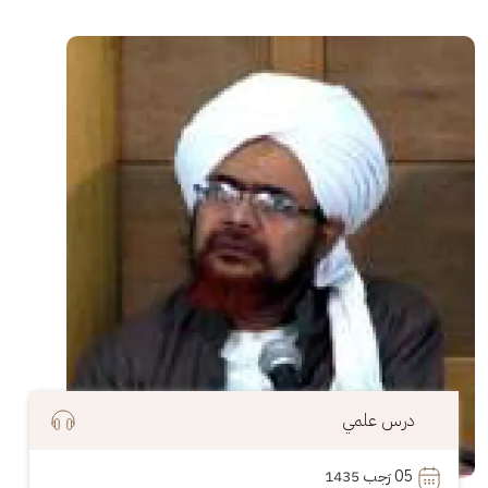
الصورة
درس علمي
05
 رَجب 1435