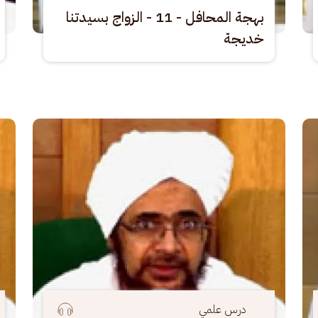
بهجة المحافل - 11 - الزواج بسيدتنا
خديجة
الصورة
الصو
درس علمي