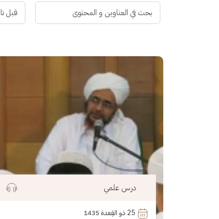
الصورة
درس علمي
25
 ذو القِعدة 1435