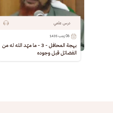
درس علمي
06
 رَجب 1435
بهجة المحافل - 3 - ما مهّد الله له من
الفضائل قبل وجوده