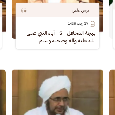
درس علمي
19
 رَجب 1435
بهجة المحافل - 5 - آباء النبي صلى
الله عليه وآله وصحبه وسلم
الصورة
الصو