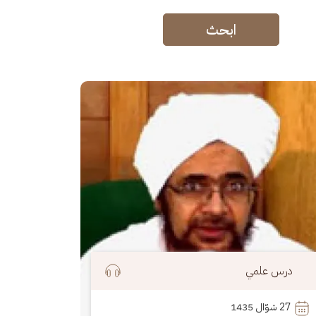
ابحث
رة
درس علمي
27
 شوّال 1435