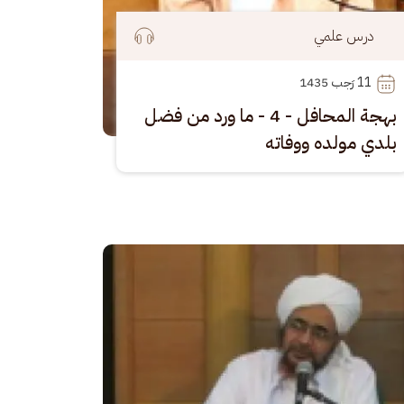
درس علمي
11
 رَجب 1435
بهجة المحافل - 4 - ما ورد من فضل
بلدي مولده ووفاته
رة