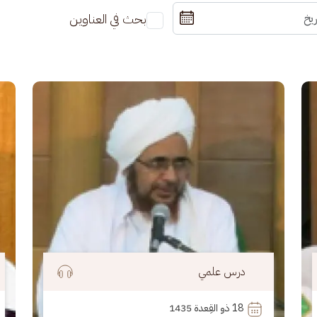
بحث في العناوين
الصورة
الصو
درس علمي
18
 ذو القِعدة 1435