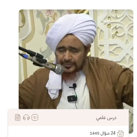
الصورة
درس علمي
24
 شوّال 1445