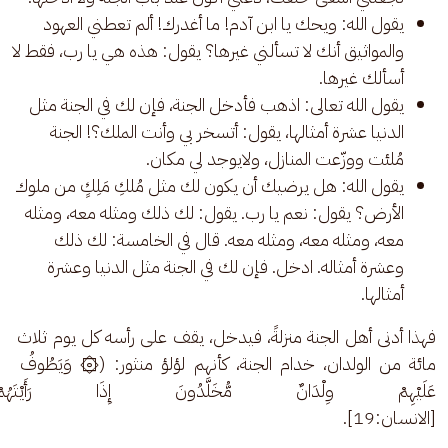
يقول الله: ويحك يا ابن آدم! ما أغدرك! ألم تعطني العهود
والمواثيق أنك لا تسألني غيرها؟ يقول: هذه هي يا رب، فقط لا
أسألك غيرها.
يقول الله تعالى: اذهب فأدخل الجنة، فإن لك في الجنة مثل
الدنيا عشرة أمثالها، يقول: أتسخر بي وأنت الملك؟! الجنة
مُلئت ووزّعت المنازل، ولايوجد لي مكان.
يقول الله: هل يرضيك أن يكون لك مثل مُلكِ مَلِكٍ من ملوك
الأرض؟ يقول: نعم يا رب. يقول: لك ذلك ومثله معه، ومثله
معه، ومثله معه، ومثله معه. قال في الخامسة: لك ذلك
وعشرة أمثاله. ادخل. فإن لك في الجنة مثل الدنيا وعشرة
أمثالها.
فهذا أدنى أهل الجنة منزلةً، فيدخل، يقف على رأسه كل يوم ثلاث 
مائة من الولدان، خدام الجنة، كأنهم لؤلؤ منثور: (۞ وَيَطُوفُ 
عَلَيْهِمْ وِلْدَانٌ مُّخَلَّدُونَ إِذَا رَأَيْتَهُ
[الانسان:19]. 