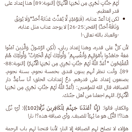
لَهُمْ جَنَّاتٍ تَجْرِي مِن تَحْتِهَا الْأَنْهَارُ) [التوبة:89] هذا إعداد على
قدر العظيم.
لكن إذا أعدّ عذابه، (فَيَوْمَئِذٍ لَّا يُعَذِّبُ عَذَابَهُ أَحَدٌ*وَلَا يُوثِقُ
وَثَاقَهُ أَحَدٌ) [الفجر:25-26] لا يوجد عذاب مثل عذابه،
-والعياذ بالله تعالى-!
لأن كلٌّ على قدره، وهذا إعداد رباني، (لَٰكِنِ الرَّسُولُ وَالَّذِينَ آمَنُوا 
مَعَهُ جَاهَدُوا بِأَمْوَالِهِمْ وَأَنفُسِهِمْ ۚ وَأُولَٰئِكَ لَهُمُ الْخَيْرَاتُ ۖ وَأُولَٰئِكَ هُمُ 
الْمُفْلِحُونَ * أَعَدَّ اللَّهُ لَهُمْ جَنَّاتٍ تَجْرِي مِن تَحْتِهَا الْأَنْهَارُ) [التوبة:88-
89]. وأنت تنظر أنهم يبنون فندق بخمسة نجوم، بستة نجوم، 
يصنعون إعداد على قدرهم. دعْ إعدادات الخلق؛ أنا سأعِدُّ دار 
الضيافة، قال الله للمؤمنين: (أَعَدَّ اللَّهُ لَهُمْ جَنَّاتٍ تَجْرِي مِن تَحْتِهَا 
الْأَنْهَارُ). اللهم اجعلنا من أهل جنّتك. 
والكفار، قالوا: 
(إِنَّا أَعْتَدْنَا جَهَنَّمَ لِلْكَافِرِينَ نُزُلًا(102))
: أيّ نُزُل 
هذا؟! النُّزُل هو ما يُهيّأ للضيف. وأي ضيافة هذه؟! نار!
هؤلاء لا تصلح لهم الضيافة إلا النار؛ لأننا فتحنا لهم باب الرحمة 