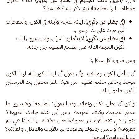
مغطاة، عليها غطاء فلا ترى ذكر الله. كيف هذا؟ 
(فِي غِطَاءٍ عَن ذِكْرِي)
، آياته المنزلة، وآياته في الكون، والمعجزات
التي جرت على يد الرسول.
(فِي غِطَاءٍ عَن ذِكْرِي)
لا يتأملون القرآن، ولا يتدبرون آيات
الكون البديعة الدالة على الصانع العظيم جل جلاله.
ومن ضرورة كل عاقل: 
أن يتأمل الكون وما فيه، وأن يقول أن لهذا الكون إله، لهذا الكون 
موجد وخالق حكيم عظيم، من هو؟ اللغز محلول بيد المرسلين 
الذين جاءوا إليك. 
ولكن أن تظل تكابر وتعاند وهذا يقول: الطبيعة! ولا يدري ما 
معنى الطبيعة، وكيف الطبيعة  ومن أين هذه جاءت الطبيعة؟ 
يقول: هي فقط قوة غير معروفة! تعال نعرِّفك بها! لماذا هي غير 
معروفة؟ والرسل جاءوك يعرفونك بها بالآيات والدلائل، والعلائم؟ 
لماذا تتصامم؟ اسمع! 