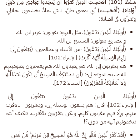
سَمْعًا (101) أَفَحَسِبَ الَّذِينَ كَفَرُوا أَن يَتَّخِذُوا عِبَادِي مِن دُونِي 
أَوْلِيَاءَ)
، 
(أَفَحَسِبَ)
 أي بمعنى ظنَّ، ناسٌ عبادٌ يخشعون لجلالي. 
وتقرأون في الصلاة: 
(أُولَٰئِكَ الَّذِينَ يَدْعُونَ)، مثل اليهود يقولون: عزير ابن الله،
والنصارى يقولون: المسيح ابن الله.
(أُولَٰئِكَ الَّذِينَ يَدْعُونَ) -من الأنبياء والصالحين- (يَبْتَغُونَ إِلَىٰ
رَبِّهِمُ الْوَسِيلَةَ أَيُّهُمْ أَقْرَبُ) [الإسراء:102].
هم يتقربون إلى الله، هم يعبدون الله، هم يفتخرون بعبوديتهم
لله -سبحانه وتعالى-: (لَّن يَسْتَنكِفَ الْمَسِيحُ أَن يَكُونَ عَبْدًا لِّلَّهِ
وَلَا الْمَلَائِكَةُ الْمُقَرَّبُونَ) [النساء:172].
(أُولَٰئِكَ الَّذِينَ يَدْعُونَ يَبْتَغُونَ إِلَىٰ رَ
[الإسراء:102]، قال: هم يبتغون الوسيلة إلي، ويتقربون  بالاقرب 
منهم، وإلّا فهم مقربون كلهم، ولكن يتقرّبون بالأقرب، فكيف أنتم 
تتخذونهم آلهة من دوني؟! 
(لَّقَدْ كَفَرَ الَّذِينَ قَالُوا إِنَّ اللَّهَ هُوَ الْمَسِيحُ ابْنُ مَرْيَمَ ۚ قُلْ فَمَن