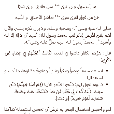
ما رأت عينٌ، ولن  ترى *** مثلَ طه في الورى بَشرًا
خيرُ من فوقَ الثرى سَرى *** طاهــرُ  الأخلاقِ  و الشِّيم
صلى الله عليه وعلى آله وصحبه وسلم. ولا يزال ذكره ينتشر، والآن 
أهم بقاع الأرض يُذكر فيها محمد رسول الله: أشهد أن لا إله إلا الله 
وأشهد أن محمداً رسولُ الله، اللهم صلِّ عليه وعلى آله.
قال: هؤلاء الكفار عاشوا في الدنيا، 
(كَانَتْ أَعْيُنُهُمْ فِي غِطَاءٍ عَن 
ذِكْرِي):
آتيناهم سمعاً وبصراً وفكراً وقلوباً وعقولاً؛ عطّلوها، ما أحسنوا
استعمالها.
فاليوم نقول لهم: فتِّحوا! فتِّحوا الآن!
(وَعَرَضْنَا جَهَنَّمَ)
فتِّح
عينك! (لَّقَدْ كُنتَ فِي غَفْلَةٍ مِّنْ هَٰذَا فَكَشَفْنَا عَنكَ غِطَاءَكَ
فَبَصَرُكَ الْيَوْمَ حَدِيدٌ) [ق:22].
اليوم أحسِن استعمال البصر! لِم ترضَ أن تحسن استعماله كذا كذا 