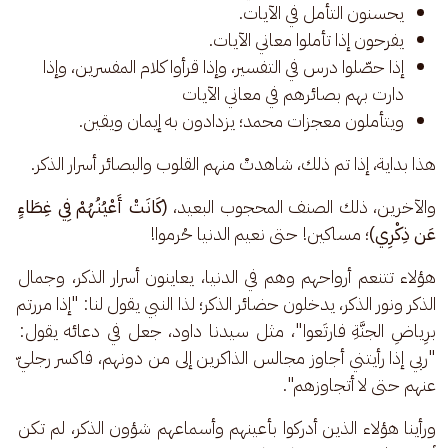
يحسنون التأمل في الآيات.
يفرحون إذا تأملوا معاني الآيات.
إذا حصّلوا درس في التفسير، وإذا قرأوا كلام المفسرين، وإذا
دارت بهم بصائرهم في معاني الآيات
ويتأملون معجزات محمد؛ يزدادون به إيمان ويقين.
هذا بداية، إذا تم ذلك، شاهدتْ منهم القلوب والبصائر أسرار الذكر.
والآخرين، ذلك الصنف المحجوب البعيد، 
(كَانَتْ أَعْيُنُهُمْ فِي غِطَاءٍ 
عَن ذِكْرِي)
؛ مساكين! حتى نعيم الدنيا حُرموا! 
هؤلاء تتنعم أرواحهم وهم في الدنيا، يعاينون أسرار الذكر، وجمال 
الذكر ونور الذكر، يدخلون حضائر الذكر؛ لذا النبي يقول لنا: "إذا مررتم 
برِياضِ الجنَّةِ فارتَعوا"، مثل سيدنا داود، جعل في دعائه يقول: 
"ربي إذا رأيتني أجاوز مجالس الذاكرين إلى من دونهم، فاكسر رجليّ 
عنهم حتى لا أتجاوزهم". 
ورأينا هؤلاء الذين أدركوا بأعينهم وأسماعهم شؤون الذكر، لم تكن 