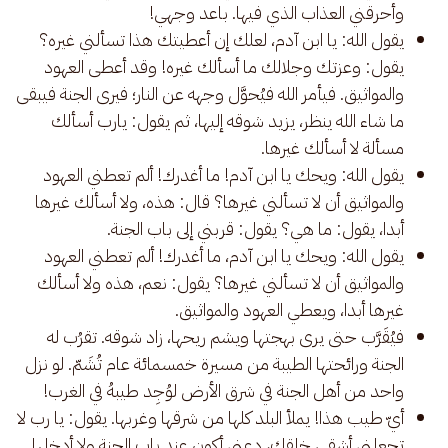
وأحرقني العذاب الذي فيها. باعد وجهي!
يقول الله: يا ابن آدم، لعلك إن أعطيتك هذا تسألني غيره؟
يقول: وعزتك وجلالك ما أسألك غيره! وقد أعطى العهود
والمواثيق. فيأمر الله فيُحوَّل وجهه عن النار؛ فيرى الجنة فيبقى
ما شاء الله ينظر، يزيد شوقه إليها، ثم يقول: يارب أسألك
مسألة لا أسألك غيرها.
يقول الله: ويحك يا ابن آدم! ما أغدرك! ألم تعطني العهود
والمواثيق أن لا تسألني غيرها؟ قال: هذه، ولا أسألك غيرها
أبدا، يقول: ما هي؟ يقول: قربني إلى باب الجنة.
يقول الله: ويحك يا ابن آدم، ما أغدرك! ألم تعطني العهود
والمواثيق أن لا تسألني غيرها؟ يقول: نعم، هذه ولا أسألك
غيرها أبدا، ويعطي العهود والمواثيق.
فيُقَرَّب حتى يرى بهجتها ويشم ريحها، زاد شوقه. تقرُب له
الجنة ورائحتها الطيبة من مسيرة خمسمائة عام تُشَمّ. لو نزل
واحد من أهل الجنة في شرق الأرض لوُجِد طيبهُ في الغرب!
أيّ طيب هذا! يملأ البلد كلها من شرقها وغربها. يقول: يا رب لا
تجعلني أشقى خلقك، دعني أكون عند باب الجنة ولا أدخلها.