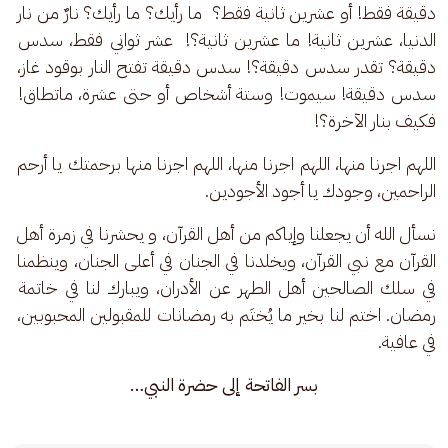
دقيقة فقط! أو عشرين ثانية فقط؟  ما رأيك؟ ما رأيك؟ نارٌ من نار 
الدنيا، عشرين ثانية! ما عشرين ثانية؟!  عشر ثواني فقط، سدس 
دقيقة؟ تقدر سدس دقيقة؟! سدس دقيقة تفتح النار بوقود غاز، 
سدس دقيقة! سيموت! وستة أشخاص أو حتى عشرة، ماتطاق! 
فكيف بنار الآخرة؟! 
اللهم اجرنا منها، اللهم اجرنا منها، اللهم اجرنا منها برحمتك يا أرحم 
الراحمين، وجودك يا أجود الأجودين.
نسأل الله أن يجعلنا وإياكم من أهل القرآن، و يحشرنا في زمرة أهل 
القرآن مع نبي القرآن، ويخلدنا في الجنان في أعلى الجنان، وينظمنا 
في سلك الصالحين أهل الطهر عن الأدران، ويبارك لنا في خاتمة 
رمضان. اختم لنا بخير ما يُختَم به رمضانات للمقبولين المحبوبين، 
في عافية. 
بسر الفاتحة إلى حضرة النبي…