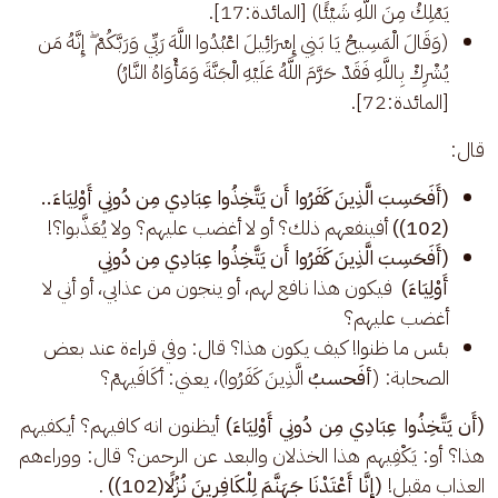
يَمْلِكُ مِنَ اللَّهِ شَيْئًا) [المائدة:17].
(وَقَالَ الْمَسِيحُ يَا بَنِي إِسْرَائِيلَ اعْبُدُوا اللَّهَ رَبِّي وَرَبَّكُمْ ۖ إِنَّهُ مَن
يُشْرِكْ بِاللَّهِ فَقَدْ حَرَّمَ اللَّهُ عَلَيْهِ الْجَنَّةَ وَمَأْوَاهُ النَّارُ)
[المائدة:72].
قال: 
(أَفَحَسِبَ الَّذِينَ كَفَرُوا أَن يَتَّخِذُوا عِبَادِي مِن دُونِي أَوْلِيَاءَ..
(102))
أفينفعهم ذلك؟ أو لا أغضب عليهم؟ ولا يُعَذَّبوا؟!
(أَفَحَسِبَ الَّذِينَ كَفَرُوا أَن يَتَّخِذُوا عِبَادِي مِن دُونِي
أَوْلِيَاءَ)
فيكون هذا نافع لهم، أو ينجون من عذابي، أو أني لا
أغضب عليهم؟
بئس ما ظنوا! كيف يكون هذا؟ قال: وفي قراءة عند بعض
الصحابة: (
أفَحسبُ
الَّذِينَ كَفَرُوا)، يعني: أكَافَيهمْ؟
(أَن يَتَّخِذُوا عِبَادِي مِن دُونِي أَوْلِيَاءَ)
 أيظنون انه كافيهم؟ أيكفيهم 
هذا؟ أو: يَكْفِيهم هذا الخذلان والبعد عن الرحمن؟ قال: ووراءهم 
العذاب مقبل! 
(إِنَّا أَعْتَدْنَا جَهَنَّمَ لِلْكَافِرِينَ نُزُلًا(102)) 
.