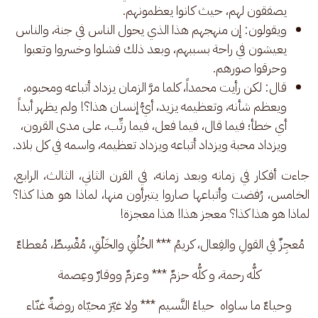
يصفقون لهم، حيث كانوا يعظمونهم.
ويقولون: إن منهجهم هذا الذي يحول الناس في جنة، والناس
يعيشون في راحة بسببهم، وبعد ذلك فشلوا وخسروا وتعبوا
وحرقوا صورهم.
قال: لكن رأيت محمداً، كلما مرَّ الزمان يزداد أتباعه ومحبوه،
ويعظم شأنه، وتعظيمه يزيد، أيُّ إنسان هذا؟! ولم يظهر أبداً
أي خطأ؛ فيما قال، فيما فعل، فيما رتِّب، على مدى القرون،
ويزداد محبة ويزداد أتباعه ويزداد تعظيمه، واسمه في كل بلاد.
جاءت أفكار في زمانه وبعد زمانه، في القرن الثاني، الثالث، الرابع، 
الخامس، رُفضت وأتباعها صاروا يتبرأون منها، لماذا هو هذا كذا؟ 
لماذا هو هذا كذا؟ معجز هذا! هذا معجزة! 
مُعجِزٌ في القولِ والفِعال، كريمُ *** الخُلُقِ والخَلْقِ، مُقْسِطٌ، مُعطاءٌ 
كلُّه رحمة، و كلُّه حزمٌ *** وعزمٌ ووقارٌ وعِصمة
وحياءٌ ما ساواه  حياءُ النَّسيم *** ولا غيّرَ محيّاه روضةٌ غنّاء