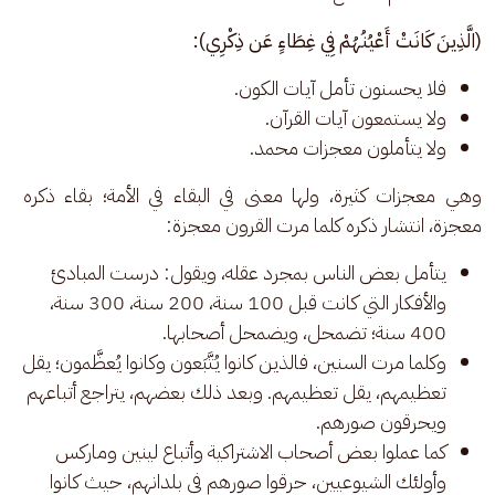
(الَّذِينَ كَانَتْ أَعْيُنُهُمْ فِي غِطَاءٍ عَن ذِكْرِي):
فلا يحسنون تأمل آيات الكون.
ولا يستمعون آيات القرآن.
ولا يتأملون معجزات محمد.
وهي معجزات كثيرة، ولها معنى في البقاء في الأمة؛ بقاء ذكره 
معجزة، انتشار ذكره كلما مرت القرون معجزة: 
يتأمل بعض الناس بمجرد عقله، ويقول: درست المبادئ
والأفكار التي كانت قبل 100 سنة، 200 سنة، 300 سنة،
400 سنة؛ تضمحل، ويضمحل أصحابها.
وكلما مرت السنين، فالذين كانوا يُتَّبَعون وكانوا يُعظَّمون؛ يقل
تعظيمهم، يقل تعظيمهم. وبعد ذلك بعضهم، يتراجع أتباعهم
ويحرقون صورهم.
كما عملوا بعض أصحاب الاشتراكية وأتباع لينين وماركس
وأولئك الشيوعيين، حرقوا صورهم في بلدانهم، حيث كانوا