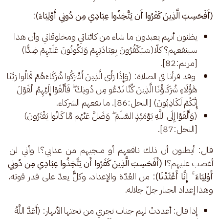
(أَفَحَسِبَ الَّذِينَ كَفَرُوا أَن يَتَّخِذُوا عِبَادِي مِن دُونِي أَوْلِيَاءَ)
: 
يظنون أنهم يعبدون ما شاء من كائناتي ومخلوقاتي وأن هذا
سينفعهم؟ كلّا(سَيَكْفُرُونَ بِعِبَادَتِهِمْ وَيَكُونُونَ عَلَيْهِمْ ضِدًّا)
[مريم:82].
وقد قرأنا في الصلاة: (وَإِذَا رَأَى الَّذِينَ أَشْرَكُوا شُرَكَاءَهُمْ قَالُوا رَبَّنَا
هَٰؤُلَاءِ شُرَكَاؤُنَا الَّذِينَ كُنَّا نَدْعُو مِن دُونِكَ ۖ فَأَلْقَوْا إِلَيْهِمُ الْقَوْلَ
إِنَّكُمْ لَكَاذِبُونَ) [النحل:86]. ما نفعهم الشركاء.
(وَأَلْقَوْا إِلَى اللَّهِ يَوْمَئِذٍ السَّلَمَ ۖ وَضَلَّ عَنْهُم مَّا كَانُوا يَفْتَرُونَ)
[النحل:87].
قال: أيظنون أن ذلك نافعهم أو منجيهم من عذابي؟! وأني لن 
أغضب عليهم؟! 
(أَفَحَسِبَ الَّذِينَ كَفَرُوا أَن يَتَّخِذُوا عِبَادِي مِن دُونِي 
أَوْلِيَاءَ ۚ إِنَّا أَعْتَدْنَا)
: من العُدّة والإعداد، وكلٌّ يعدّ على قدر قوته، 
وهذا إعداد الجبار جلّ جلاله. 
إذا قال: أعددتُ لهم جنات تجري من تحتها الأنهار: (أَعَدَّ اللَّهُ