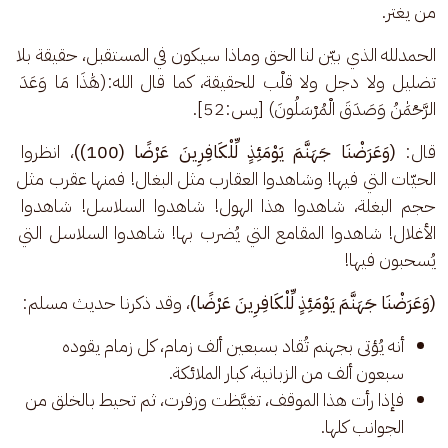
من يغتر. 
الحمدلله الذي بيّن لنا الحق وماذا سيكون في المستقبل، حقيقة بلا 
تضليل ولا دجل ولا قلْب للحقيقة، كما قال الله:(هَٰذَا مَا وَعَدَ 
الرَّحْمَٰنُ وَصَدَقَ الْمُرْسَلُونَ) [يس:52].
قال: 
(وَعَرَضْنَا جَهَنَّمَ يَوْمَئِذٍ لِّلْكَافِرِينَ عَرْضًا (100))
، انظروا 
الحيّات التي فيها! وشاهدوا العقارب مثل البغال! فمنها عقرب مثل 
حجم البغلة، شاهدوا هذا الهول! شاهدوا السلاسل! شاهدوا 
الأغلال! شاهدوا المقامع التي يُضرب بها! شاهدوا السلاسل التي 
يُسحبون فيها!
(وَعَرَضْنَا جَهَنَّمَ يَوْمَئِذٍ لِّلْكَافِرِينَ عَرْضًا)
، وقد ذكرنا حديث مسلم: 
أنه يُؤتى بجهنم تُقاد بسبعين ألف زمام، كل زمام يقوده
سبعون ألف من الزبانية، كبار الملائكة.
فإذا رأت هذا الموقف، تغيَّظت وزفرت، ثم تحيط بالخلق من
الجوانب كلها.