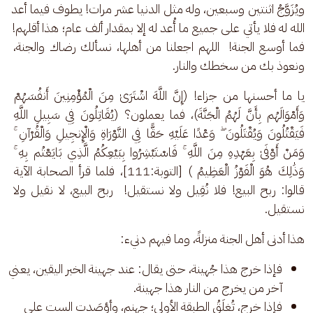
ويُزَوَّجُ اثنتين وسبعين، وله مثل الدنيا عشر مرات! يطوف فيما أعد 
الله له فلا يأتي على جميع ما أُعد له إلا بمقدار ألف عام؛ هذا أقلهم! 
فما أوسع الجنة!  اللهم اجعلنا من أهلها، نسألك رضاك والجنة، 
ونعوذ بك من سخطك والنار.
يا ما أحسنها من جزاء! (إِنَّ اللَّهَ اشْتَرَىٰ مِنَ الْمُؤْمِنِينَ أَنفُسَهُمْ 
وَأَمْوَالَهُم بِأَنَّ لَهُمُ الْجَنَّةَ)، فما يعملون؟ (يُقَاتِلُونَ فِي سَبِيلِ اللَّهِ 
فَيَقْتُلُونَ وَيُقْتَلُونَ ۖ وَعْدًا عَلَيْهِ حَقًّا فِي التَّوْرَاةِ وَالْإِنجِيلِ وَالْقُرْآنِ ۚ 
وَمَنْ أَوْفَىٰ بِعَهْدِهِ مِنَ اللَّهِ ۚ فَاسْتَبْشِرُوا بِبَيْعِكُمُ الَّذِي بَايَعْتُم بِهِ ۚ 
وَذَٰلِكَ هُوَ الْفَوْزُ الْعَظِيمُ ) [التوبة:111]، فلما قرأ الصحابة الآية 
قالوا: ربح البيع! فلا نُقِيل ولا نستقيل!  ربح البيع، لا نقيل ولا 
نستقيل. 
هذا أدنى أهل الجنة منزلةً، وما فيهم دنيء: 
فإذا خرج هذا جُهينة، حتى يقال: عند جهينة الخبر اليقين، يعني
آخر من يخرج من النار هذا جهينة.
فإذا خرج، تُغلَقُ الطبقة الأولى؛ جهنم، وأؤصَدت الست على