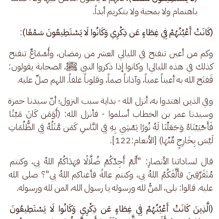
باهتمام ولا بمحبة ولا بتكريم أبداً.
(كَانَتْ أَعْيُنُهُمْ فِي غِطَاءٍ عَن ذِكْرِي وَكَانُوا لَا يَسْتَطِيعُونَ سَمْعًا)
: 
وكم من أعين تنفتح في الليالي العشر من رمضان، وأَسْمَاعٌ تنفتح 
كذلك في هذه الليالي! وكانوا إذا ذكروا النبي ﷺ، الصحابة يقولون: 
فَفتَح الله به أعيناً عمياً، وآذاناً صماً، وقلوباً غلفاً. اللهم صلِّ عليه. 
وفي الذين اهتدوا به، أنزل الله - بداية سبب النزول؛ أنّ سيدنا حمزة 
وسيدنا عمر بن الخطاب أسلموا - فأنزل الله: (أَوَمَن كَانَ مَيْتًا 
فَأَحْيَيْنَاهُ وَجَعَلْنَا لَهُ نُورًا يَمْشِي بِهِ فِي النَّاسِ كَمَن مَّثَلُهُ فِي الظُّلُمَاتِ 
لَيْسَ بِخَارِجٍ مِّنْهَا) [الأنعام:122]. 
قال لساداتنا الأنصارِ: "أَلَمْ أَجِدْكُمْ ضُلَّالًا فهَدَاكُمُ اللهُ بي، وكنتم 
مُتَفَرِّقِينَ فأَلَّفَكُمُ اللهُ بي، وكنتم عالةً فأغناكم اللهُ بي"؟ صلى الله 
عليه. قالوا: بلى، المنُّ لله ورسوله يا رسول الله، المن لله ورسوله.
(الَّذِينَ كَانَتْ أَعْيُنُهُمْ فِي غِطَاءٍ عَن ذِكْرِي وَكَانُوا لَا يَسْتَطِيعُونَ 