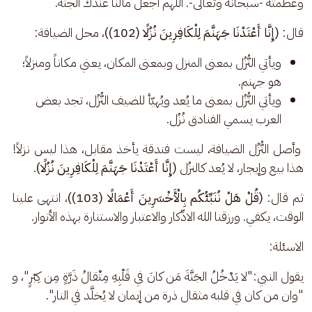
وعظمته -سبحانه وتعالى-. اللهم اجعل مآلنا عندك الجنة. 
قال: 
(إِنَّا أَعْتَدْنَا جَهَنَّمَ لِلْكَافِرِينَ نُزُلًا (102))
، محل الضيافة: 
ويأتي النُّزُل بمعنى المنزل وبمعنى المكان، يعني مكاناً ومنزلاً؛
هو جهنم.
ويأتي النُّزُل بمعنى ما يُعد ويُهيّأ للضيف النُّزُل، تجد بعض
العرب يسمي الفنادق نُزُل.
 وأصل النُّزُل الضيافة، ليست فندقة يأخذ مقابل، هذا ليس نزلاً! 
هذا بيع وإيجار، لا يُعد كالنزُل 
(إِنَّا أَعْتَدْنَا جَهَنَّمَ لِلْكَافِرِينَ نُزُلًا)
.
ثم قال: 
(قُلْ هَلْ نُنَبِّئُكُم بِالْأَخْسَرِينَ أَعْمَالًا (103))
، انتهى علينا 
الوقت، يكفي. ورزقنا الله الادِّكار والاعتبار والاستنارة بهذه الأنوار.
الاسئلة:
يقول النبي:"لا يَدْخُلُ الجَنَّةَ مَن كانَ في قَلْبِهِ مِثْقالُ ذَرَّةٍ مِن كِبْرٍ"، و 
"وان من كان في قلبه مثقال ذرة من إيمان لا يُخلَّد في النار". 