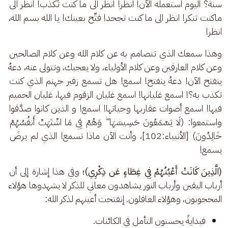
سنة؟ اليوم استعمله الآن! انظر! انظر الى ما كنت تُكذِّب! انظر الى 
ماكنت تنكر! انظر الى ما كنت تجحد! فتِّح بعينك! يا الله بسم الله، 
انظر! 
وهذا سمعك الذي تتصامم به عن كلام الله وعن كلام الصالحين 
وعن كلام العارفين وعن كلام الأولياء، ولا يعجبك، وتتولى عنه، دعهُ 
ينفتح الآن! دعهُ ينفتح! اسمع! هل تسمع زفير جهنم الذي كنت 
تكذب به؟! اسمع غليانها! اسمع غليان الزقوم فيها، غليان الحميم 
فيها! اسمع أصوات عقاربها وحياتها! اسمع! و الذين كانوا صدَّقوا 
واستمعوا: (لَا يَسْمَعُونَ حَسِيسَهَا ۖ وَهُمْ فِي مَا اشْتَهَتْ أَنفُسُهُمْ 
خَالِدُونَ) [الأنبياء:102]، وأنت الآن ماذا تسمع! الذي لم يرضَ 
يسمع!
(الَّذِينَ كَانَتْ أَعْيُنُهُمْ فِي غِطَاءٍ عَن ذِكْرِي)؛ 
وفي هذا إشارة إلى أن 
أرباب اليقين وأرباب النور يشاهدون معاني للذكر لا يشهدوها هؤلاء 
المحجوبون، وهؤلاء الغافلون. إنفتحت أعينهم لذكر الله: 
فبدايةً يحسنون التأمل في الكائنات.