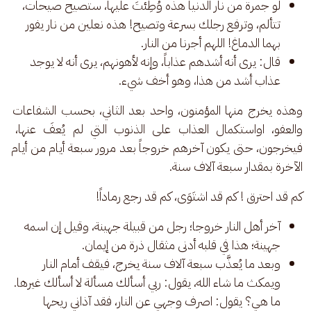
لو جمرة من نار الدنيا هذه وُطِئتَ عليها، ستصيح صيحات،
تتألم، وترفع رجلك بسرعة وتصيح! هذه نعلين من نار يفور
بهما الدماغ! اللهم أجرنا من النار.
قال: يرى أنه أشدهم عذاباً، وإنه لأهونهم، يرى أنه لا يوجد
عذاب أشد من هذا، وهو أخف شيء.
وهذه يخرج منها المؤمنون، واحد بعد الثاني، بحسب الشفاعات 
والعفو، اواستكمال العذاب على الذنوب التي لم يُعفَ عنها، 
فيخرجون، حتى يكون آخرهم خروجاً بعد مرور سبعة أيام من أيام 
الآخرة بمقدار سبعة آلاف سنة. 
كم قد احترق ! كم قد اشتَوَى، كم قد رجع رماداً!
آخر أهل النار خروجا؛ رجل من قبيلة جهينة، وقيل إن اسمه
جهينة؛ هذا في قلبه أدنى مثقال ذرة من إيمان.
وبعد ما يُعذَّب سبعة آلاف سنة يخرج، فيقف أمام النار
ويمكث ما شاء الله، يقول: ربي أسألك مسألة لا أسألك غيرها.
ما هي؟ يقول: اصرف وجهي عن النار، فقد آذاني ريحها