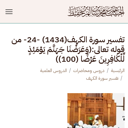
جاوز إلى المحتوى الرئيسي
تفسير سورة الكهف(1434) -24- من
قوله تعالى:(وَعَرَضْنَا جَهَنَّمَ يَوْمَئِذٍ
لِّلْكَافِرِينَ عَرْضًا (100))
الرئيسية
دروس ومحاضرات
الدروس العلمية
تفسير سورة الكهف