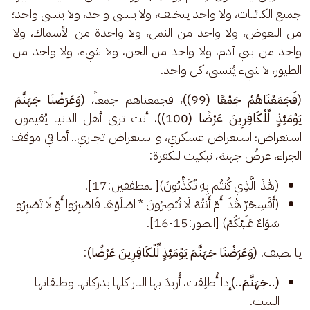
جميع الكائنات، ولا واحد يتخلف، ولا ينسى واحد، ولا ينسى واحد؛ 
من البعوض، ولا واحد من النمل، ولا واحدة من الأسماك، ولا 
واحد من بني آدم، ولا واحد من الجن، ولا شيء، ولا واحد من 
الطيور، لا شيء يُنتسى، كل واحد. 
(فَجَمَعْنَاهُمْ جَمْعًا (99))
، فجمعناهم جمعاً، 
(وَعَرَضْنَا جَهَنَّمَ 
يَوْمَئِذٍ لِّلْكَافِرِينَ عَرْضًا (100))
، أنت ترى أهل الدنيا يُقيمون 
استعراض؛ استعراض عسكري، و استعراض تجاري.. أما في موقف 
الجزاء، عرضُ جهنمَ، تبكيت للكفرة: 
(هَٰذَا الَّذِي كُنتُم بِهِ تُكَذِّبُونَ)[المطففين:17].
(أَفَسِحْرٌ هَٰذَا أَمْ أَنتُمْ لَا تُبْصِرُونَ * اصْلَوْهَا فَاصْبِرُوا أَوْ لَا تَصْبِرُوا
سَوَاءٌ عَلَيْكُمْ) [الطور:15-16].
يا لطيف! 
(وَعَرَضْنَا جَهَنَّمَ يَوْمَئِذٍ لِّلْكَافِرِينَ عَرْضًا)
: 
(..جَهَنَّمَ..)
إذا أُطلِقت، أُريدَ بها النار كلها بدركاتها وطبقاتها
الست.