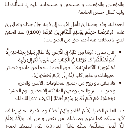
والمؤمنين والمؤمنات والمسلمين والمسلمات. اللهم إنا نسألك لنا 
ولهم كمال حسن الخاتمة.
الحمدلله، وقد وصلنا في تأمل الآيات إلى قوله جلّ جلاله وتعالى في 
علاه: 
(وَعَرَضْنَا جَهَنَّمَ يَوْمَئِذٍ لِّلْكَافِرِينَ عَرْضًا (100))
 بعد الجمْع 
الذي لا يتخلف عنه أحد، حتى من الحيوانات:
قال تعالى: (وَمَا مِن دَابَّةٍ فِي الْأَرْضِ وَلَا طَائِرٍ يَطِيرُ بِجَنَاحَيْهِ إِلَّا
أُمَمٌ أَمْثَالُكُم ۚ مَّا فَرَّطْنَا فِي الْكِتَابِ مِن شَيْءٍ ۚ ثُمَّ إِلَىٰ رَبِّهِمْ
يُحْشَرُونَ) [الأنعام:34]. حتى الحيوانات؛ ما من دابة ولا طائر،
الحيوانات والطيور كلها (ثُمَّ إِلَىٰ رَبِّهِمْ يُحْشَرُونَ).
فلا يبقى ذو روح من جميع المخلوقات: الإنس والجن،
وحيوانات البر والبحر، ومعهم الملائكة، إلا حضروا يوم الحشر:
(وَحَشَرْنَاهُمْ فَلَمْ نُغَادِرْ مِنْهُمْ أَحَدًا) [الكهف:47] الله الله
هذا العليم الخبير! (فَلَمْ نُغَادِرْ مِنْهُمْ أَحَدًا) وما قدرة الخلق إذا قد 
كثّروا عليكم فما تدري بعد ذلك، من نقص و من زاد! و(قَدْ يَعْلَمُ 
اللَّهُ الَّذِينَ يَتسَلَّلُونَ مِنكُمْ لِوَاذًا) [النور:63] لكن اللطيف الخبير؛ 