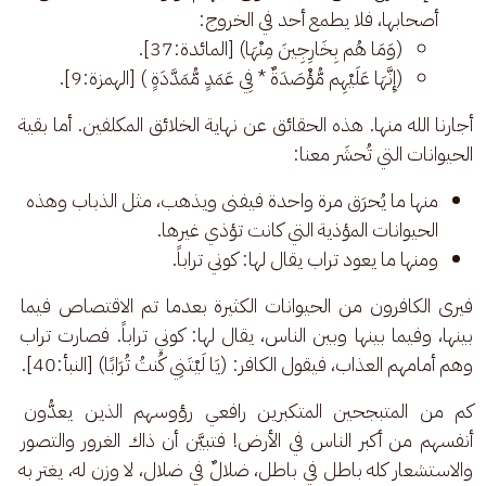
أصحابها، فلا يطمع أحد في الخروج:
(وَمَا هُم بِخَارِجِينَ مِنْهَا) [المائدة:37].
(إِنَّهَا عَلَيْهِم مُّؤْصَدَةٌ * فِي عَمَدٍ مُّمَدَّدَةٍ ) [الهمزة:9].
أجارنا الله منها. هذه الحقائق عن نهاية الخلائق المكلفين. أما بقية 
الحيوانات التي تُحشَر معنا: 
منها ما يُحرَق مرة واحدة فيفنى ويذهب، مثل الذباب وهذه
الحيوانات المؤذية التي كانت تؤذي غيرها.
ومنها ما يعود تراب يقال لها: كوني تراباً.
فيرى الكافرون من الحيوانات الكثيرة بعدما تم الاقتصاص فيما 
بينها، وفيما بينها وبين الناس، يقال لها: كوني تراباً. فصارت تراب 
وهم أمامهم العذاب، فيقول الكافر: (يَا لَيْتَنِي كُنتُ تُرَابًا) [النبأ:40]. 
كم من المتبجحين المتكبرين رافعي رؤوسهم الذين يعدُّون 
أنفسهم من أكبر الناس في الأرض! فتبيَّن أن ذاك الغرور والتصور 
والاستشعار كله باطل في باطل، ضلالٌ في ضلال، لا وزن له، يغتر به 