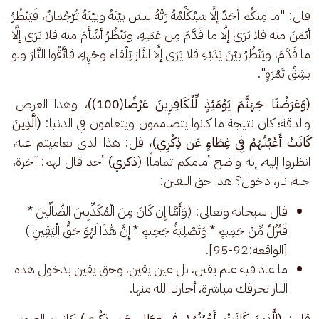
قال: "ما مِنكُم أحَدٌ إلَّا سَيُكَلِّمُهُ رَبُّهُ ليسَ بيْنَهُ وبيْنَهُ تُرْجُمانٌ، فَيَنْظُرُ 
أيْمَنَ منه فلا يَرَى إلَّا ما قَدَّمَ مِن عَمَلِهِ، ويَنْظُرُ أشْأَمَ منه فلا يَرَى إلَّا 
ما قَدَّمَ، ويَنْظُرُ بيْنَ يَدَيْهِ فلا يَرَى إلَّا النَّارَ تِلْقاءَ وجْهِهِ، فاتَّقُوا النَّارَ ولو 
بشِقِّ تَمْرَةٍ".
(وَعَرَضْنَا جَهَنَّمَ يَوْمَئِذٍ لِّلْكَافِرِينَ عَرْضًا(100))
، وهذا العرض 
والدقة؛ كان نتيجة ما كانوا يتصاممون ويتعامون في الدنيا: 
(الَّذِينَ 
كَانَتْ أَعْيُنُهُمْ فِي غِطَاءٍ عَن ذِكْرِي)،
 قل: هذا الذي تعاميتم عنه، 
انظروا إليه، إنه واضح أمامكم تماماً! (
ذكري)
 أحد قال لهم: آخرة، 
جنة، نار، دخول؟ هذا حق اليقين: 
قال سبحانه وتعالى: (وَأَمَّا إِن كَانَ مِنَ الْمُكَذِّبِينَ الضَّالِّينَ *
فَنُزُلٌ مِّنْ حَمِيمٍ * وَتَصْلِيَةُ جَحِيمٍ * إِنَّ هَٰذَا لَهُوَ حَقُّ الْيَقِينِ )
[الواقعة:92-95].
ما عاد فيه علم يقين، بل عين يقين، وحق يقين بدخول هذه
النار تحرقك مباشرة، أجارنا الله منها.
قال: 
(الَّذِينَ كَانَتْ أَعْيُنُهُمْ فِي غِطَاءٍ عَن ذِكْرِي) 
كانت العيون 