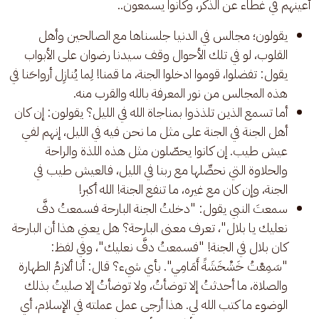
أعينهم في غطاء عن الذكر، وكانوا يسمعون.. 
يقولون؛ مجالس في الدنيا جلسناها مع الصالحين وأهل
القلوب، لو في تلك الأحوال وقف سيدنا رضوان على الأبواب
يقول: تفضلوا، قوموا ادخلوا الجنة، ما قمنا! لِما يُنازِل أرواحَنا في
هذه المجالس من نور المعرفة بالله والقرب منه.
أما تسمع الذين تلذذوا بمناجاة الله في الليل؟ يقولون: إن كان
أهل الجنة في الجنة على مثل ما نحن فيه في الليل، إنهم لفي
عيش طيب. إن كانوا يحصّلون مثل هذه اللذة والراحة
والحلاوة التي نحصِّلها مع ربنا في الليل، فالعيش طيب في
الجنة، وإن كان مع غيره، ما تنفع الجنة! الله أكبر!
سمعتَ النبي يقول: "دخلتُ الجنة البارحة فسمعتُ دفَّ
نعليك يا بلال"، تعرف معنى البارحة؟ هل يعني هذا أن البارحة
كان بلال في الجنة! "فسمعتُ دفَّ نعليك"، وفي لفظ:
"سَمِعْتُ خَشْخَشَةً أَمَامِي". بأي شيء؟ قال: أنا ألازمُ الطهارة
والصلاة، ما أحدثتُ إلا توضأتُ، ولا توضأتُ إلا صليتُ بذلك
الوضوء ما كتب الله لي. هذا أرجى عمل عملته في الإسلام، أي