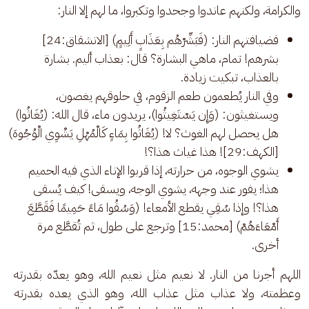
والكرامة، ولكنهم عاندوا وجحدوا وتكبروا، ما لهم إلا النار: 
فضيافتهم النار: (فَبَشِّرْهُم بِعَذَابٍ أَلِيمٍ) [الانشقاق:24]
بشرهم! تمام، ماهي البشارة؟ قال: بعذاب أليم. بشارة
بالعذاب، تبكيت زيادة.
وفي النار يُطعمون طعم الزقوم، في حلوقهم يغصون،
ويستغيثون: (وَإِن يَسْتَغِيثُوا)، يريدون ماء، قال الله: (يُغَاثُوا)
هل يحصل لهم الغوث؟ لا! (يُغَاثُوا بِمَاءٍ كَالْمُهْلِ يَشْوِي الْوُجُوهَ)
[الكهف:29]! هذا غياث هذا؟!
يشوي الوجوه، من حرارته، إذا قربوا الإناء الذي فيه الحميم
هذا؛ يفور عند وجهه، يشوي الوجه، ويسقى! كيف يُسقى
هذا؟! وإذا سُقِي يقطع الأمعاء! (وَسُقُوا مَاءً حَمِيمًا فَقَطَّعَ
أَمْعَاءَهُمْ) [محمد:15] وترجع على طول، ثم تُقطَّع مرة
أخرى.
اللهم أجرنا من النار. لا نعيم مثل نعيم الله، وهو يعدّه بقدرته 
وعظمته، ولا عذاب مثل عذاب الله، وهو الذي يعده بقدرته 