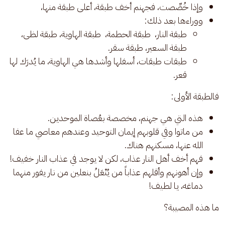
وإذا خُصِّصت، فجهنم أخف طبقة، أعلى طبقة منها،
ووراءها بعد ذلك:
طبقة النار، طبقة الحطمة، طبقة الهاوية، طبقة لظى،
طبقة السعير، طبقة سقر.
طبقات طبقات، أسفلها وأشدها هي الهاوية، ما يُدرَك لها
قعر.
فالطبقة الأولى:
هذه التي هي جهنم، مخصصة بعُصاة الموحدين.
من ماتوا وفي قلوبهم إيمان التوحيد وعندهم معاصي ما عفا
الله عنها، مسكنهم هناك.
فهم أخف أهل النار عذاب، لكن لا يوجد في عذاب النار خفيف!
وإن أهونهم وأقلهم عذاباً من يُنْعَلُ بنعلين من نار يفور منهما
دماغه، يا لطيف!
ما هذه المصيبة؟ 