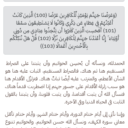
(وَعَرَضْنَا جَهَنَّمَ يَوْمَئِذٍ لِّلْكَافِرِينَ عَرْضًا (100) الَّذِينَ كَانَتْ 
أَعْيُنُهُمْ فِي غِطَاءٍ عَن ذِكْرِي وَكَانُوا لَا يَسْتَطِيعُونَ سَمْعًا 
(101) أَفَحَسِبَ الَّذِينَ كَفَرُوا أَن يَتَّخِذُوا عِبَادِي مِن دُونِي 
أَوْلِيَاءَ ۚ إِنَّا أَعْتَدْنَا جَهَنَّمَ لِلْكَافِرِينَ نُزُلًا (102) قُلْ هَلْ نُنَبِّئُكُم 
بِالْأَخْسَرِينَ أَعْمَالًا (103))
الحمدلله، ونسأله أن يُحسِن الخواتيم وأن يثبتنا على الصراط 
المستقيم هنا ثم هناك، فالصراط المستقيم، الثبات عليه هنا هو 
الشأن الأعظم، والمترتب عليه أيضًا ثباتٌ هناك. فتزلزُل الأقدام هنا 
هو سبب زلزلة الأقدام على جسور جهنم إذا اضطربت قدماً هناك، 
فنسأل الله أن يثبت أقدامنا، وأن يثبت قلوبنا، وأن يثبتنا بالقول 
الثابت في الحياة الدنيا وفي الآخرة.
وإننا نأتي إلى أيام ختام الدورة، وأيام ختام الشهر، وأيام ختام تأمّل 
معاني سورة الكهف، ونسأل الله حسن الخواتيم. والخواتيم تتنوع 