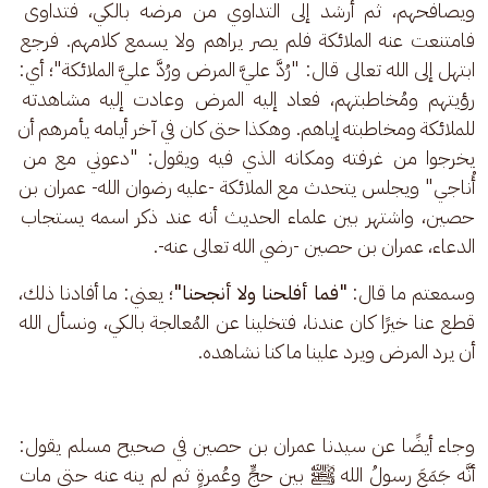
ويصافحهم، ثم أُرشد إلى التداوي من مرضه بالكي، فتداوى 
فامتنعت عنه الملائكة فلم يصر يراهم ولا يسمع كلامهم. فرجع 
ابتهل إلى الله تعالى قال: "رُدَّ عليَّ المرض ورُدَّ عليَّ الملائكة"؛ أي: 
رؤيتهم ومُخاطبتهم، فعاد إليه المرض وعادت إليه مشاهدته 
للملائكة ومخاطبته إياهم. وهكذا حتى كان في آخر أيامه يأمرهم أن 
يخرجوا من غرفته ومكانه الذي فيه ويقول: "دعوني مع من 
أُناجي" ويجلس يتحدث مع الملائكة -عليه رضوان الله- عمران بن 
حصين، واشتهر بين علماء الحديث أنه عند ذكر اسمه يستجاب 
الدعاء، عمران بن حصين -رضي الله تعالى عنه-. 
وسمعتم ما قال: 
"فما أفلحنا ولا أنجحنا"
؛ يعني: ما أفادنا ذلك، 
قطع عنا خيرًا كان عندنا، فتخلينا عن المُعالجة بالكي، ونسأل الله 
أن يرد المرض ويرد علينا ما كنا نشاهده.
وجاء أيضًا عن سيدنا عمران بن حصين في صحيح مسلم يقول: 
أنَّه جَمَعَ رسولُ الله ﷺ بين حجٍّ وعُمرةٍ ثم لم ينه عنه حتى مات 