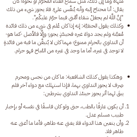
ملهاة وما إلى ذلك، مثل سماع الغناء المُحرَّم أو نحوه؛ كأن
يقال: أنا محتاج إليه وأنه يُنفَّس عليَّ. فلا يجوز شيء من ذلك
"إنَّ اللَّهَ لم يجعَلْ شفاءَ أمَّتي فيما حرَّمَ عليكُم".
وكذلك يقول الحنفيَّة: إنه إذا كان عُلم في شيء من ذلك فائدة
مُعيَّنة ولم يجد دواءً غيره فحينئذٍ يجوز؛ وإلَّا فالأصل -كما هو-
أن التداوي بالحرام ممنوع؛ مهما كان لا يُتيقَّن ما فيه من فائدةٍ
لا توجد في غيره، أما ما وجد في غيره من المُباح فهو حرام.
وهكذا يقول كذلك الشافعية: ما كان من نجس ومحرم
صِرف لا يجوز التداوي بهما، فإذا استهلك مع دواء آخر فلم
يبقَ لهما أثر يجوز حينئذ التداوي بشرطين:
أن يكون عارفًا بالطب، حتى ولو كان فاسقًا في نفسه أو بإخبار
طبيب مسلم عدل.
وأن يتعين هذا الدواء فلا يغني عنه طاهر، فأما ما أغنى عنه
طاهر فلا.