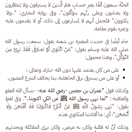
الجنَّةَ سبعونَ ألفًا بغيرِ حسابٍ همُ الَّذينَ لاَ يسترقونَ ولا يَتطيَّرونَ 
ولا يغتابون وعلى ربِّهم يتوَكَّلونَ"، وفي رواية البخاري: "..ولاَ 
يكتَوونَ" فيُحمل أنهم لا يُسارعون إلى ذلك، أو لا يقدمون عليه 
وغيره يقوم مقامه.
جاء أيضًا في حديث المغيرة بن شعبة يقول: سمعت رسول الله 
صلى الله عليه وسلم يقول: "مَنْ اكْتَوَى أَوْ اسْتَرْقَى فَقَدْ بَرِئَ مِنَ 
التَّوَكُّلِ"، وهذا محمول:
على من كان يعتمد عليها دون الله -تبارك وتعالى-.
أو على من يسترقي برقي الجاهلية، بما يخالف الشرع المصون.
وكذلك قول 
"عمران بن حصين -رضي الله عنه- 
-نسأل الله العفو 
والعافية-
: "لما نهى رسول الله ﷺ عن الكي اكتوينا.."
. وفي لفظٍ 
يقول: "نَهَى رَسُولُ اللَّهِ ﷺ عَنْ الْكَيِّ فَاكْتَوَيْنَا فَلَا أَفْلَحْنَ وَلَا 
أَنْجَحْنَ"؛ أي: ما أفادتنا المكاوي هذه.
وذلك أنَّ له قصَّة وكان به مرض، وكان يرى الملائكة ويحدثهم 