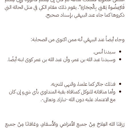
فَارْمِضُوهُ يَعْنِي بِالْحِجَارَةِ". يقوم ذلك مقام الكي في مثل الحالة التي 
ذكروها كما جاء عند البيهقي بإسناد صحيح. 
وجاء أيضاً عند البيهقي أنه ممن اكتوى من الصحابة:
سيدنا أنس.
وسيدنا عبد الله بن عمر، وأن عبد الله بن عمر كوى ابنه أيضًا.
فذلك جائز كما علمنا، والنهي للتنزيه.
وأما منافاته للتوكل كمنافاة بقية المتداوي بأي شيءٍ إن كان
مع الاعتماد عليه دون الله -تبارك وتعالى-.
رَزقنَا الله العِلاجَ مِنْ جميعِ الأمرَاضِ والأَسقامِ، وعَافانَا مِنْ جميعِ 