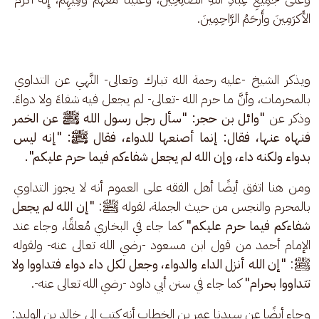
الأَكرَمِينَ وأَرحَمُ الرَّاحِمِينَ.
ويذكر الشيخ -عليه رحمة الله تبارك وتعالى- النَّهي عن التداوي 
بالمحرمات، وأنَّ ما حرم الله -تعالى- لم يجعل فيه شفاءً ولا دواءً. 
وذكر عن 
"وائل بن حجر: "سأل رجل رسول الله ﷺ عن الخمر 
فنهاه عنها، فقال: إنما أصنعها للدواء، فقال ﷺ: "إنه ليس 
بدواء ولكنه داء، وإن الله لم يجعل شفاءكم فيما حرم عليكم".
ومن هنا اتفق أيضًا أهل الفقه على العموم أنه لا يجوز التداوي 
بالمحرم والنجس من حيث الجملة، لقوله ﷺ: 
"إن الله لم يجعل 
شفاءكم فيما حرم عليكم"
 كما جاء في البخاري مُعلقًا، وجاء عند 
الإمام أحمد من قول ابن مسعود -رضي الله تعالى عنه- ولقوله 
ﷺ: 
"إن الله أنزل الداء والدواء، وجعل لكل داء دواء فتداووا ولا 
تتداووا بحرام"
 كما جاء في سنن أبي داود -رضي الله تعالى عنه-.
وجاء أيضًا عن سيدنا عمر بن الخطاب أنه كتب إلى خالد بن الوليد: 