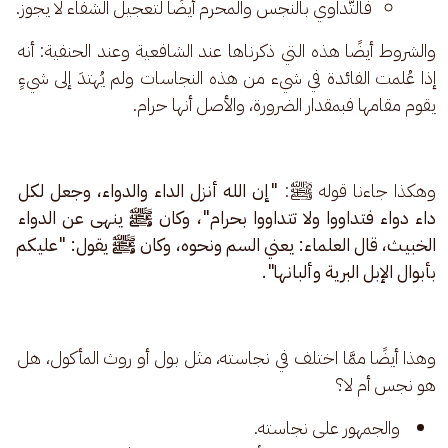
فالتَّداوي بالنجس والمحرم أيضًا لتعجيل الشفاء لا يجوز.
والشروط أيضًا هذه التي ذكرناها عند الشافعية وعند الحنفية: أنه 
إذا عُلمت الفائدة في شيء من هذه النجاسات ولم يُهتدَ إلى شيءٍ 
يقوم مقامها فبمقدار الضرورة، والأصل أنها حرام.
وهكذا جاءنا قوله ﷺ: 
"إن الله أنزل الداء والدواء، وجعل لكل 
داء دواء فتداووا ولا تتداووا بحرام"، وكان ﷺ ينهى عن الدواء 
الخبيث، قال العلماء: يعني السم ونحوه، وكان ﷺ يقول: "عليكم 
بأبوال الإبل البرية وألبانها".
وهذا أيضًا ممَّا اختلف في نجاسته، مثل بول أو روث المأكول، هل 
هو نجس أم لا؟
والجمهور على نجاسته.