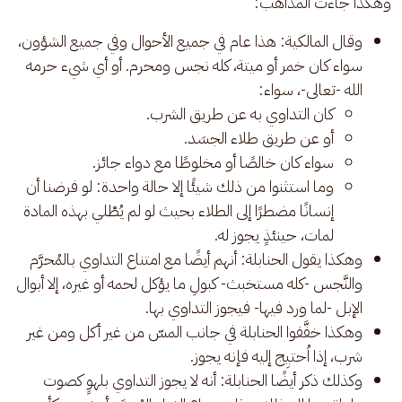
وهكذا جاءت المذاهب:
وقال المالكية: هذا عام في جميع الأحوال وفي جميع الشؤون،
سواء كان خمر أو ميتة، كله نجس ومحرم. أو أي شيء حرمه
الله -تعالى-، سواء:
كان التداوي به عن طريق الشرب.
أو عن طريق طلاء الجسَد.
سواء كان خالصًا أو مخلوطًا مع دواء جائز.
وما استثنوا من ذلك شيئًا إلا حالة واحدة: لو فرضنا أن
إنسانًا مضطرًا إلى الطلاء بحيث لو لم يُطْلي بهذه المادة
لمات، حينئذٍ يجوز له.
وهكذا يقول الحنابلة: أنهم أيضًا مع امتناع التداوي بالمُحرَّم
والنَّجس -كله مستخبث- كبولِ ما يؤكل لحمه أو غيره، إلا أبوال
الإبل -لما ورد فيها- فيجوز التداوي بها.
وهكذا خفَّفوا الحنابلة في جانب المسّ من غير أكل ومن غير
شرب، إذا اُحتيِج إليه فإنه يجوز.
وكذلك ذكر أيضًا الحنابلة: أنه لا يجوز التداوي بلهوٍ كصوت