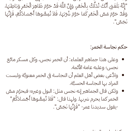
"إِنَّهُ بَلَغَنِي أَنَّكَ تُدَلِّكُ بِالْخَمْرِ، وَإِنَّ اللَّهَ قَدْ حَرَّمَ ظَاهِرَ الْخَمْرِ وَبَاطِنَهَا، 
وَقَدْ حَرَّمَ مَسَّ الْخَمْرِ كَمَا حَرَّمَ شُرْبَهَا، فَلاَ تُمِسُّوهَا أَجْسَادَكُمْ، فَإِنَّهَا 
نَجَسٌ".
حكم نجاسة الخمر:
وعلى هذا جماهير العلماء: أن الخمر نجس، وكل مسكر مائع
نجس؛ وعليه عامة الأئمة.
وادَّعى بعض أهل العلم أن النجاسة في الخمر معنويَّة وليست
المراد بها النجاسة الحسيَّة.
ولكن قال الجماهير إنه نجس مثل: البول وغيره؛ فيحرُم مسَّ
الخمر كما يحرم شربها. ولهذا قال: "فَلاَ تُمِسُّوهَا أَجْسَادَكُمْ"
-يقول سديدنا عمر- "فَإِنَّهَا نَجَسٌ".