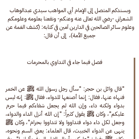
وبسندكم المتصل إلى الإمام أبي المواهب سيدي عبدالوهاب 
الشعراني -رضي الله تعالى عنه وعنكم- ونفعنا بعلومه وعلومكم 
وعلوم سائر الصالحين في الدارين آمين في كتابه: (كشف الغمة عن 
جميع الأمة)،  إلى أن قال:
فصل فيما جاء في التداوي بالمحرمات 
"قال وائل بن حجر: "سأل رجل رسول الله ﷺ عن الخمر 
فنهاه عنها، فقال: إنما أصنعها للدواء، فقال ﷺ: إنه ليس 
بدواء ولكنه داء، وإن الله لم يجعل شفاءكم فيما حرم 
عليكم"، وكان ﷺ يقول كثيراً: "إن الله أنزل الداء والدواء، 
وجعل لكل داء دواء فتداووا ولا تتداووا بحرام"، وكان ﷺ 
ينهى عن الدواء الخبيث، قال العلماء: يعني السم ونحوه، 
وكان ﷺ يقول: "عليكم بأبوال الإبل البرية وألبانها"، وفي 