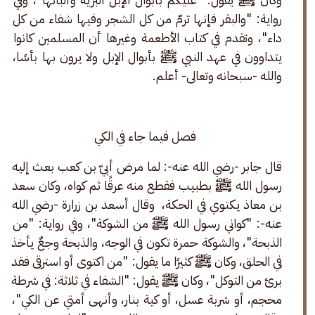
رواية: "والبقر فإنها ترمّ من كل الشجر وفيها شفاء من كل 
داء"، وتقدم في كتاب الأطعمة وغيرها أن المسلمين كانوا 
يتداوون في عهد النبي ﷺ بأبوال الإبل ولا يرون بها بأسًا، 
والله -سبحانه وتعالى- أعلم. 
فصل فيما جاء في الكي
قال جابر -رضي الله عنه-: لما مرض أبيّ بن كعب بعث إليه 
رسول الله ﷺ بطبيب فقطع منه عرقًا ثم كواه، وكان سعد 
بن معاذ يكتوي في الحكة،  وقال أسعد بن زرارة -رضي الله 
عنه-: "كواني رسول الله ﷺ من الشوكة"، وفي رواية: "من 
الذبحة"، والشوكة حمرة تكون في الوجه، والذبحة وجعٌ يأخذ 
في الحلق، وكان ﷺ كثيرًا ما يقول: "من اكتوى أو استرقى فقد 
برئ من التوكل"، وكان ﷺ يقول: "الشفاء في ثلاثة: في شرطة 
محجم، أو شربة عسل، أو كية بنار، وأنهى أمتي عن الكي"، 