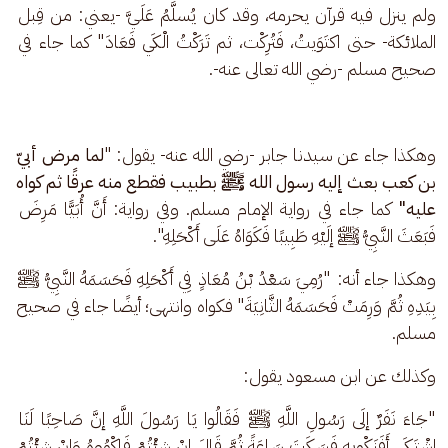
ولم ينزل فيه قرآن يحرمه، وقد كان يُسلَّمُ عَلَيَّ -يعني: من قِبل 
الملائكة- حتى اكتَوَيتُ، فَتُرِكْت، ثم تَرَكْتُ الْكَي فَعَادَ" كما جاء في 
صحيح مسلم -رضي الله تعالى عنه-.
وهكذا جاء عن سيدنا جابر -رضي الله عنه- يقول: "
لما مرض أبيّ 
بن كعب بعث إليه رسول الله ﷺ بطبيب فقطع منه عرقًا ثم كواه 
عليه"
 كما جاء في رواية الإمام مسلم. وفي رواية: أَنَّ أُبَيًّا مَرِضَ 
فَبَعَثَ النَّبِيُّ ﷺ إلَيْهِ طَبِيبًا فَكَوَاهُ عَلَى أَكْحَلِهِ". 
وهكذا جاء أنه: "رُمِيَ سَعْدُ بْنُ مُعَاذٍ فِي أَكْحَلِهِ فَحَسَمَهُ النَّبِيُّ ﷺ 
بِيَدِهِ ثُمَّ وَرِمَتْ فَحَسَمَهُ الثَّانِيَةَ" فكواه وانتهى؛ أيضًا جاء في صحيح 
مسلم.
وكذلك عن ابن مسعود يقول: 
"جَاءَ نَفَرٌ إلَى رَسُولِ اللَّهِ ﷺ فَقَالُوا يَا رَسُولَ اللَّهِ إنَّ صَاحِبًا لَنَا 
اشْتَكَى أَفَنَكْوِيهِ فَسَكَتَ سَاعَةً ثُمَّ قَالَ إنْ شِئْتُمْ فَاكْوُوهُ وَإِنْ شِئْتُمْ 