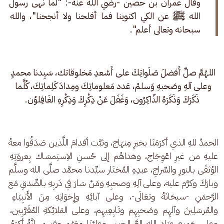
وقال عمران بن حصين -رضي الله عنه-: "لما نهى رسول 
الله ﷺ عن الكي اكتوينا فما أفلحنا ولا أنجحنا"، والله 
سبحانه وتعالى أعلم".
اللهُمَّ صلِّ أَفضلَ صَلَواتِكَ على أَسْعدِ مَخلوقاتك، سَيِدنا محمدٍ 
وعلى آلهِ وصَحبهِ وَسلمْ، عَدد مَعلوماتِكَ ومِدادَ كَلِماتِكَ، كُلَّما 
ذَكَرَكَ وَذَكَرَهُ الذّاكِرُون، وَغَفَلَ عَنْ ذِكْرِكَ وَذِكْرِهِ الغَافِلوُن.
الحمدُ للهِ الذي أكرَمَنَا بخيرِ مِنهَاج، وثبَّت أقدامَ اللَّذين صَدَقُوا معهُ 
عليهِ من غيرِ اعْوِجَاج، وهداهُم إلى حُسنِ الاِستِمسَاك بِعروَتِهِ 
الوُثقَى بالنورِ والسِّراجِ، عبدِهِ المُختَار سيِّدنا محمَّد صلَّى الله وسلَّم 
وبارَكَ وكرَّم عليه، وعلى آلِهِ وصحبِهِ ومَنْ سَارَ في دَربِهِ بالصِّدقِ مَع 
الرَّحمَنِ -سبحَانَهُ وتعَالَى-، وعلى آبائِهِ وإِخوَانِهِ مِنَ الأَنبِيَاءِ 
والمُرسَلِينَ وآلهِم وصَحبِهِم وتَابِعِيهِم، وعلى المَلائِكةِ المُقَرَّبِين، 
وعلى جَمِيعِ عِبَادِ اللهِ الصَّالِحِين، وعليْنَا معَهُم وفِيهِم، إِنَّهُ أكرَمُ 