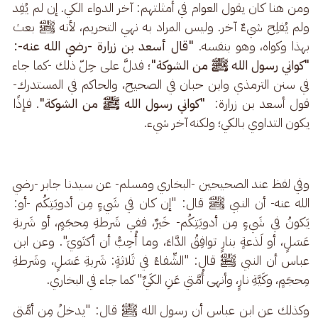
ومن هنا كان يقول العوام في أمثلتهم: آخر الدواء الكي. إن لم يُفِد 
ولم يُفلِح شيءٌ آخر. وليس المراد به نهي التحريم، لأنه ﷺ بعث 
بهذا وكواه، وهو بنفسه. 
"قال أسعد بن زرارة -رضي الله عنه-: 
"كواني رسول الله ﷺ من الشوكة"
؛ فدلَّ على حِلّ ذلك -كما جاء 
في سنن الترمذي وابن حبان في الصحيح، والحاكم في المستدرك- 
قول أسعد بن زرارة: 
 "كواني رسول الله ﷺ من الشوكة"
. فإذًا 
يكون التداوي بالكي؛ ولكنه آخر شيء.
وفي لفظ عند الصحيحين -البخاري ومسلم- عن سيدنا جابر -رضي 
الله عنه- أن النبي ﷺ قال: "إن كان في شَيءٍ مِن أدويَتِكُم -أو: 
يَكونُ في شَيءٍ مِن أدويَتِكُم- خَيرٌ، ففي شَرطةِ مِحجَمٍ، أو شَربةِ 
عَسَلٍ، أو لَذعةٍ بنارٍ توافِقُ الدَّاءَ، وما أُحِبُّ أن أكتَويَ". وعن ابن 
عباس أن النبي ﷺ قال: "الشِّفاءُ في ثَلاثةٍ: شَربةِ عَسَلٍ، وشَرطةِ 
مِحجَمٍ، وكَيَّةِ نارٍ، وأنهى أُمَّتي عَنِ الكَيِّ" كما جاء في البخاري.
وكذلك عن ابن عباس أن رسول الله ﷺ قال: "يدخلُ مِن أمَّتي 