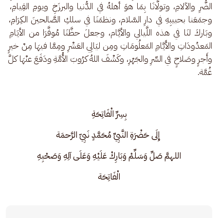
الضُّرِ والآلامِ، وتولَّانَا بِمَا هوَ أهلهُ في الدُّنيا والبرزَخِ ويومِ القِيامِ، 
وجمَعَنا بحبيبِهِ في دارِ السَّلام، ونظمَنَا في سلكِ الصَّالحينَ الكِرَامِ، 
وبَاركَ لنَا في هذه اللَّيالي والأيَّام، وجعلَ حظَّنَا مُوفَّرَا من الأيَامِ 
المَعدُودَاتِ والأَيَّامِ المَعلُومَاتِ ومِن ليَالِي العَشْرِ ومِمَّا فيهَا مِنْ خيرٍ 
وأَجرٍ وصَلاحٍ في السِّرِ والجَهْرِ، وكَشْفَ اللهُ كرُوبَ الأُمَّةِ ودَفَعَ عنْهَا كلَّ 
غُمَّة.
بِسِرِّ الْفَاتِحَةِ
 إِلَى حَضْرَةِ النَّبِيِّ مُحَمَّدٍ نَبِيّ الرَّحمَة
اللهمَّ صَلِّ وَسَلِّمْ وَبَارِكْ عَلَيْهِ وَعَلَى آلِهِ وَصَحْبِهِ
الْفَاتِحَة