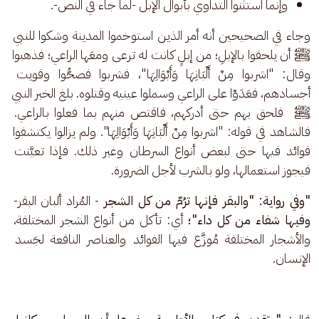
وإنما استثنوا التداوي بأبوال الإبل -لما جاء في النص-.
وجاء في الصحيحين أنه أمر الذين استوخموا المدينة وشكوا للنبي 
ﷺ أن يلحقوا بالإبلِ؛ من إبلٍ كانت له ترعى ومعَها الراعي؛ فذهبوا 
وقال: "اشربوا مِنْ أَلْبَانِهَا وَأَبْوَالِهَا"، فشربوا فصحُّوا وقويت 
أجسادهم، فعَدَوْا على الراعي وسملوا عينيه وقتلوه. بلغ الخبر النبي 
ﷺ  فلحق بهم حتى أدركهم، فاقتص منهم بما فعلوا بالراعي. 
فالشاهد في قوله: "اشربوا مِنْ أَلْبَانِهَا وَأَبْوَالِهَا". ولم يزالوا يكتشفوا 
فوائد فيها حتى لبعض أنواع السرطان وغير ذلك. فإذا تعيَّنت 
فيجوز استعمالها، ولو بالشرب لأجل الضرورة. 
"وفي رواية: "والبقر فإنها ترُمّ من كل الشجر 
- المُراد ألبان البقر-
وفيها شفاء من كل داء"؛ 
أي: تأكل من أنواع الشجر المختلفة، 
والأشجار المختلفة مُوزَّع فيها الفوائد والعناصر النافعة لجَسد 
الإنسان.