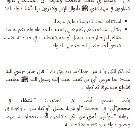
قال: 
"وتقدم في كتاب الأطعمة وغيرها أن المسلمين كانوا 
يتداوون في عهد النبي ﷺ بأبوال الإبل ولا يرون بها بأسًا"؛ 
ولذلك:
استثناها الحنابلة وشدَّدوا في غيرها.
وقال الشافعية هي كغيرها إن تعينت للمداواة ولم يقم غيرها
مقامها بإخبار طبيب عدل أو بمعرفة طبيب في حد ذاته لنفسه
فيجوز أخذ مقدار الحاجة منها للدواء.
ثم ذكر الكيّ وأنه من جملة ما يتداوى به، 
" قال جابر -رضي الله 
عنه-: لما مرض أبيّ بن كعب بعث إليه رسول الله ﷺ بطبيب 
فقطع منه عرقًا ثم كواه"
. 
وكما نسمع أيضًا في الحديث: 
"الشفاء في ث
محجم"
أي: في الحجامة
 "أو شربة عسل، أو كية بنار.."، 
وقوله في 
الرواية: 
"..وأنهى أمتي عن الكي"
؛ فالمراد ألَّا يستعجلوا به؛ مهما 
وجدوا دواءً غيره فغيره مقدَّم عليه.