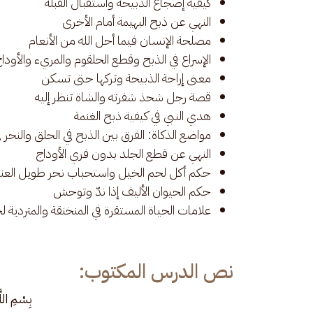
كيفية إضجاع الذبيحة واستقبال القبلة
النهي عن ذبح البهيمة أمام الأخرى
مصلحة الإنسان فيما أحل الله من الأنعام
الإسراع في الذبح وقطع الحلقوم والمريء والأودا
معنى إراحة الذبيحة وتركها حتى تسكن
قصة رجل شحذ شفرته والشاة تنظر إليه
هدي النبي في كيفية ذبح الغنمة
مواضع الذكاة: الفرق بين الذبح في الحلق والنحر في
النهي عن قطع الجلد بدون فري الأوداج
حكم أكل لحم الخيل واستحباب نحر طويل العن
حكم الحيوان الأليف إذا ندّ وتوحش
علامات الحياة المستقرة في المنخنقة والمتردية لج
نص الدرس المكتوب:
بِسْمِ اللَ