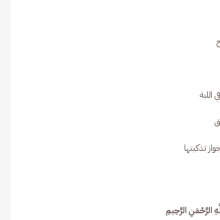
ج
 اللبة
ق
واز تذكيتها
ّهِ الرَّحْمَنِ الرَّحِيمِ 