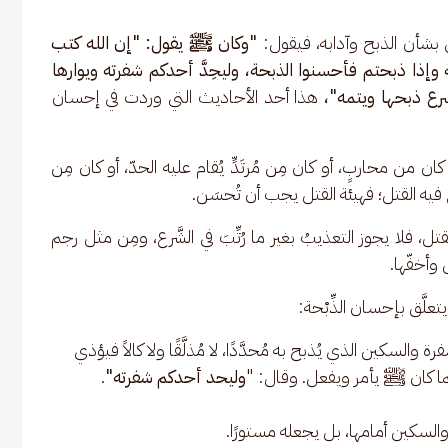
َق بشأن الذبح وآدابه، فيقول: 
"وكان ﷺ يقول: "إن الله كتب 
إذا ذبحتم فأحسنوا الذبحة، وليحِدَّ أحدكم شفرته ويوارها 
رع ذبحها ويتمه"، 
هذا أحد الأحاديث التي وردت في إحسان 
 كان من محاربٍ، أو كان مِن مُرتَدٍّ يُقام عليه الحدّ، أو كان مِن 
ع فيه القتل؛ فهيئة القتل يجب أن تُحسَن.
لقتل، فلا يجوز التعذيبُ بغير ما رُتِّبَ في الشَّرع، ومِن مثل رجم 
وأخفّها. 
تعلَّق بإحسان الذِّبْحة:
 والسكين الذي يُذبح به مُحدَّدًا، لا مُذلَّقًا ولا كالاً فيؤذي
 كما كان ﷺ يأمر ويفعل. وقال: "
وليحد أحدكم شفرته"
.
 والسكين أمامها، بل يجعله مستورًا.