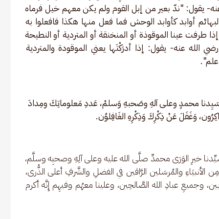
- يقول: "ندّ بعير من إبل القوم ولم يكن معهم خیل فرماه 
ائم أوابد كأوابد الوحش فما فعل منها هكذا فافعلوا به 
ذا طرفت عينا الموقوذة أو المنخنقة أو المتردية أو النطيحة 
 الله عنه- يقول: إذا أدرَكْتَها يعني الموقودة والمتردية 
علم". 
سَيِدنا محمدٍ وعلى آلهِ وصَحبهِ وَسلمْ، عَددِ مَعلوماتِكَ ومِدادَ 
ذّاكِرُون، وَغَفَلَ عَنْ ذِكْرِكَ وَذِكْرِهِ الغَافِلوُن.
ِ سيِّدنا خيرِ الوَرَى محمدِّ صلَّى الله عليه وعلى آلِهِ وصحبِه وسلَّم، 
ن الأنبيَاءِ والمُرسَلين الرَّاقين في الفضلِ والشَّرفِ أعلى الذُّرى، 
ين، وجميعِ عبادِ الله الصَّالحِين، وعلينا معهُم وفيهِم إِنَّه أكرم 