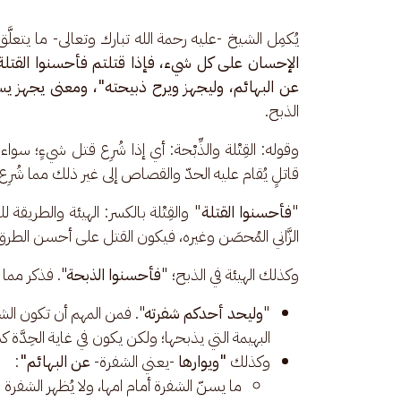
يُكمِل الشيخ -عليه رحمة الله تبارك وتعالى- ما يتعلّ
الإحسان على كل شيء، فإذا قتلتم فأحسنوا القتلة و
عن البهائم، وليجهز ويرح ذبيحته"، ومعنى يجهز يس
الذبح. 
وقوله: القِتْلة والذِّبْحة: أي إذا شُرِع قتل شيءٍ؛ سواء
قاتلٍ يُقام عليه الحدّ والقصاص إلى غير ذلك مما شُرِ
"
فأحسنوا القتلة
" والقِتْلة بالكسر: الهيئة والطريقة ل
الزَّاني المُحصَن وغيره، فيكون القتل على أحسن الطرق 
وكذلك الهيئة في الذبح؛ "
فأحسنوا الذبحة
". فذكر مما ي
"
وليحد أحدكم شفرته
". فمن المهم أن تكون الشفرة
البهيمة التي يذبحها؛ ولكن يكون في غاية الحِدَّة
وكذلك
"ويوارها
-يعني الشفرة-
عن البهائم"
:
ما يسنّ الشفرة أمام امها، ولا يُظهر الشفرة