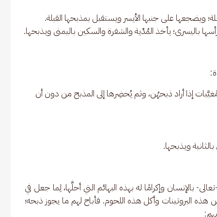
بلة؛ ويضجعها على جنبها الأيسر ويستقبل بمذبحها القبلة.
سها باليسرى؛ يأخذ المُدْية والشفرة والسكين باليمنى ويذبحها.
ة:
غيَّبات إذا أراد ذبحهُن، وثم يُحضِرها إلى المذبح من دون أن
 بالثانية ويذبحها.
لى- بالإنسان وإكرامًا له بهذه البهائم التي أحلَّها، لِما جعل في 
هذه البروتينات وأكل هذه اللحوم. فأباح لهم ما يجوز ذبحه؛ 
يهم: