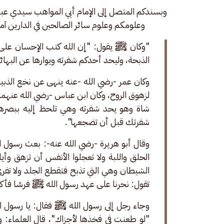
وبسندكم المتصل إلى الإمام أبي المواهب سيدي عبدا
وعلومكم وعلوم سائر الصالحين في الدارين آمي
"وكان ﷺ يقول: "إن الله كتب الإحسان على ك
الذبحة، وليحد أحدكم شفرته ويوارها عن البهائ
وكان عمر -رضي الله -عنه ينهى عن نخع الذبي
لزهوق الروح، وكان ابن عباس -رضي الله عنه
شاة وهو يحد شفرته وهي تلحظ إليه ببصرها 
شفرتك قبل أن تضجعها".
وقال أبو هريرة -رضي الله عنه-: بعث رسول ال
الحلق واللبة ولا تعجلوا الأنفس أن تزهق و
الشيطان وهي التي تذبح فتقطع الجلد ولا تفري
تقول: نحرنا على عهد رسول الله ﷺ فرسًا فأكل
وجاء رجل إلى رسول الله ﷺ فقال: يا رسول الله
"لو طعنت في فخذها لأجزاك"، قال العلماء: وهذ