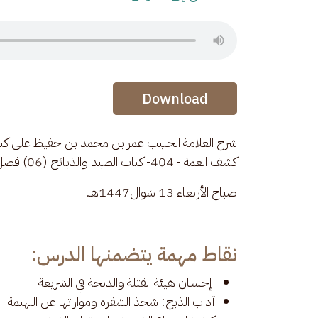
Audio Stream
Audio Stream
Download
شرح العلامة الحبيب عمر بن محمد بن حفيظ على كتاب 
كشف الغمة - 404- كتاب الصيد والذبائح (06) فصل في تكملة كيفية الذبح وما يجب فيه وما يستحب
صباح الأربعاء 13 شوال1447هـ.
نقاط مهمة يتضمنها الدرس:
إحسان هيئة القتلة والذبحة في الشريعة
آداب الذبح: شحذ الشفرة ومواراتها عن البهيمة