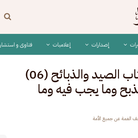
n
enu
رات
‫إصدارات
إعلاميات
فتاوى و استشار
كشف الغمة - 404- كتاب الصيد والذبائح (06)
ذبح وما يجب فيه وما
 الغمة عن جميع الأمة