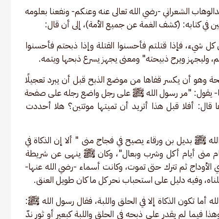
لوهاب الشعراني -رضي الله تعالى عنه وعنكم- ونفعنا بعلومه 
ن في كتابه: (كشف الغمة عن جميع الأمة)، إلى أن قال:
ل شيء، فإذا قتلتم فأحسنوا القتلة وإذا ذبحتم فأحسنوا 
م، وليجهز ويرح ذبيحته" ومعنى يجهز يسرع ذبحها ويتمه. 
حة وهو أن يكسر قفاها من موضع الذبح قبل أن يبرد تعجيلًا 
ما- يقول: "مر رسول الله ﷺ على رجل واضع رجله على صفحة 
قال: أفلا قبل هذا أتريد أن تميتها موتتين؟ هلا أحددت 
له ﷺ بدیل بن ورقاء يصيح في فجاج منى " ألا إن الذكاة في 
أيام منى أيام أكل وشرب وبعال"، وكان ﷺ ينهى عن شريطة 
 الأوداج ثم تترك حتى تموت، وكانت أسماء -رضي الله عنها- 
ناه، وفيه دليل على استحباب نحر كل ما كان طويل العنق. 
 أما تكون الذكاة إلا في الحلق واللبة، فقال رسول الله ﷺ: 
ا فيما لم يقدر على ذبحه في الحلق واللبة كبعير أو ثور ندّ 