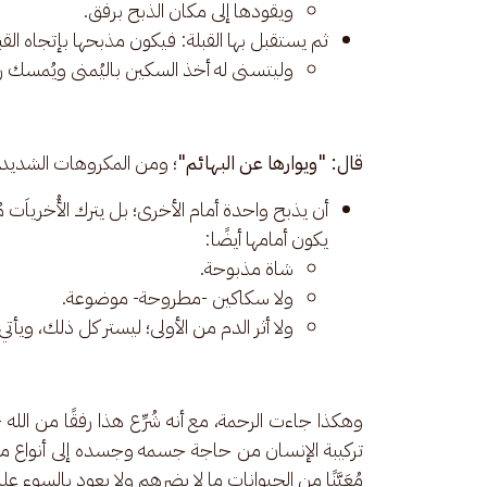
ويقودها إلى مكان الذبح برفق.
ثم يستقبل بها القبلة: فيكون مذبحها بإتجاه الق
وليتسنى له أخذ السكين باليُمنى ويُمسك رأ
قال: "ويوارها عن البهائم"
؛ ومن المكروهات الشديد
أن يذبح واحدة أمام الأخرى؛ بل يترك الأُخرياَت مُ
يكون أمامها أيضًا:
شاة مذبوحة.
ولا سكاكين -مطروحة- موضوعة.
ولا أثر الدم من الأولى؛ ليستر كل ذلك، ويأتي
وهكذا جاءت الرحمة، مع أنه شُرِّع هذا رفقًا من الله -تعا
تركيبة الإنسان من حاجة جسمه وجسده إلى أنواع من 
مُعَيَّنًا من الحيوانات ما لا يضرهم ولا يعود بالسوء عل