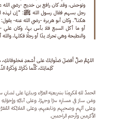
وتوحش، وقد كان رافع بن خديج -رضي الله عنه
رجل بسهم فقال رسول الله ﷺ: "إن لهذه البه
هكذا". وكان أبو هريرة -رضي الله عنه- يقول: إ
أو ما أكل السبع فلا بأس بها، وكان علي -رضي
والنطيحة وهي تحرك يدًا أو رجلًا فكلها، والله أ
اللهُمَّ صلِّ أَفضلَ صَلَواتِكَ على أَسْعدِ مَخلوقاتكِ، 
كَلِماتِكَ، كُلَّما ذَكَرَكَ وَذَكَرَهُ ال
الحمدُ للهِ مُكرِمِنَا بشريعتِه الغرَّاء وبيانِهَا على لسَان
ومَن سارَ في مسارِه سرًا وجهرًا، وعلى آبائِهِ وإخوَانِهِ مِ
وعلى آلهِم وصحبِهِم وتابعيهِم، وعلى المَلائِكة المُقرَّب
الأكرمين وأرحم الراحمين.