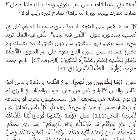
أحلاف في الدنيا قامت على غير التقوى، وبعد ذلك ماذا حصل؟! 
صارت معارك بينهم البين! ألم تراها؟ نماذج كثيرة رأيتها أو لا؟
كلّ ما لا يقوم على التقوى لا تعدّه شيء، عندنا العوام، كان في 
أمثلتهم يتبادلون، يقول: "التُّقَى فيه البَقَاء"، التُّقَى فيه البَقَاء، تريد 
شيء تمام يبقى، فهو بالتقوى، من دون تقوى لا تغرّ نفسك ولا 
تخدع نفسك، ليس بشيء الذي يقوم على غير التقوى، (الْأَخِلَّاءُ 
يَوْمَئِذٍ بَعْضُهُمْ لِبَعْضٍ عَدُوٌّ إِلَّا الْمُتَّقِينَ) [الزخرف:67] -اللهم اجعلنا 
منهم-، (وَأُزْلِفَتِ الْجَنَّةُ لِلْمُتَّقِينَ) [ق:31].
يقول: 
(وَمَا لِلظَّالِمِينَ مِن نَّصِيرٍ)،
 أنواع الظَّلمة والكَفرة والذين آذوْا 
النّاس والذين قَتّلوا، والذين من حين الموت والعذاب في البرزخ ثم 
في يوم القيامة؛ مَن ينصرهم؟ هل سيستغيثون بحزب أو بجماعة 
أو بهيئة أو جيش أو جند أو شيء؟! (يَوْمَ تَأْتِي كُلُّ نَفْسٍ تُجَادِلُ عَن 
نَّفْسِهَا) [النحل:111]، يقال: (وَلَقَدْ جِئْتُمُونَا فُرَادَىٰ كَمَا خَلَقْنَاكُمْ 
أَوَّلَ مَرَّةٍ وَتَرَكْتُم مَّا خَوَّلْنَاكُمْ وَرَاءَ ظُهُورِكُمْ ۖ وَمَا نَرَىٰ مَعَكُمْ 
شُفَعَاءَكُمُ الَّذِينَ زَعَمْتُمْ أَنَّهُمْ فِيكُمْ شُرَكَاءُ ۚ لَقَد تَّقَطَّعَ بَيْنَكُمْ وَضَلَّ 