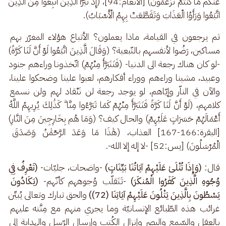
عَنكُم مَّا كُنتُمْ تَزْعُمُونَ) [الأنعام:94]، (إِذْ تَبَرَّأَ الَّذِينَ اتُّبِعُوا مِنَ الَّذِينَ 
اتَّبَعُوا وَرَأَوُا الْعَذَابَ وَتَقَطَّعَتْ بِهِمُ الْأَسْبَابُ).
ثم يرجعون في القيامة، ماذا يعملون؟ الأتباع هؤلاء المغرّر بهم 
مساكين، رَضُوا لأنفسهم بالتّبعية؟ (وَقَالَ الَّذِينَ اتَّبَعُوا لَوْ أَنَّ لَنَا كَرَّةً) 
-لو كان هناك رجعة الى الدنيا- (فَنَتَبَرَّأَ مِنْهُمْ) اتّخذونا وراءهم جنود 
وعبيد، مشينا وراءهم ووراء أفكارهم، لعبوا علينا وضحكوا علينا، 
والآن في الناّر وإيّاهم، لو يوجد رجعة لن نَنْقاد لهم ولن نسمع 
كلامهم، (لَوْ أَنَّ لَنَا كَرَّةً فَنَتَبَرَّأَ مِنْهُمْ كَمَا تَبَرَّءُوا مِنَّا ۗ كَذَٰلِكَ يُرِيهِمُ اللَّهُ 
أَعْمَالَهُمْ حَسَرَاتٍ عَلَيْهِمْ) والحال كيف؟ (وَمَا هُم بِخَارِجِينَ مِنَ النَّارِ) 
[البقرة:166-167] العذاب، (هَٰذَا مَا وَعَدَ الرَّحْمَٰنُ وَصَدَقَ 
الْمُرْسَلُونَ) [يس:52] -لا إله إلا الله-.
قال:
 (وَإِذَا تُتْلَىٰ عَلَيْهِمْ آيَاتُنَا بَيِّنَاتٍ)
 -واضحات، جليّات- 
(تَعْرِفُ فِي 
وُجُوهِ الَّذِينَ كَفَرُوا الْمُنكَرَ)
 -تَتَقلّب وُجوههم كأنّهم-
 (يَكَادُونَ 
يَسْطُونَ بِالَّذِينَ يَتْلُونَ عَلَيْهِمْ آيَاتِنَا (72))
 والحق تبارك وتعالى يُبيِّن 
غرائب هذه الطّبائع الإنسانيّة وما يجري منهم مع مِنَّته عليهم 
بالعقل والسّمع والبصر وإنزال الكُتب وإرسال الرّسل والهداية إلى 