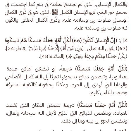
والكمال الإنساني، الذي لم تجتمع معانيه في بشرٍ كما اجتمعت في 
محمدٍ خير البشر، فهو الإنسان الكامل ﷺ، الذي هو في ذُرى الكمال 
الإنساني صلوات ربي وسلامه عليه، وذُرى الكمال الخلقي والكَون 
كله صلوات ربي وسلامه عليه.
قال: 
(إِنَّ الْإِنسَانَ لَكَفُورٌ (66) لِّكُلِّ أُمَّةٍ جَعَلْنَا مَنسَكًا هُمْ نَاسِكُوهُ 
(67))
 يقول الله تعالى: (وَإِن مِّنْ أُمَّةٍ إِلَّا خَلَا فِيهَا نَذِيرٌ) [فاطر:24]، 
(لِكُلٍّ جَعَلْنَا مِنكُمْ شِرْعَةً وَمِنْهَاجًا) [المائدة:48].
(لِّكُلِّ أُمَّةٍ جَعَلْنَا مَنسَكًا)
 شريعةً، أو تتضمَّن أماكن عبادة 
يعتادونها، وتتضمن ذبائح يذبحونها تقربًا إلى الله، كَمِثل الأضاحي 
والهدايا التي تُهدى إلى الحرم، ومكانًا يحجّونه كالكعبة المشرفة 
وضعت للناس كلهم.
(لِّكُلِّ أُمَّةٍ جَعَلْنَا مَنسَكًا)
 شريعة تتضمّن المكان الذي يُقصد 
للعبادة، وتتضمن الذبائح التي تذبَح لأجل الله سبحانه وتعالى، 
وتتضمن الحج إلى بيته وما إلى ذلك.