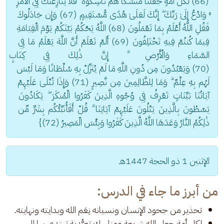
(66) لِّكُلِّ أُمَّةٍ جَعَلْنَا مَنسَكًا هُمْ نَاسِكُوهُ ۖ فَلَا يُنَازِعُنَّكَ فِي الْأَمْرِ 
ۚ وَادْعُ إِلَىٰ رَبِّكَ ۖ إِنَّكَ لَعَلَىٰ هُدًى مُّسْتَقِيمٍ (67) وَإِن جَادَلُوكَ 
فَقُلِ اللَّهُ أَعْلَمُ بِمَا تَعْمَلُونَ (68) اللَّهُ يَحْكُمُ بَيْنَكُمْ يَوْمَ الْقِيَامَةِ 
فِيمَا كُنتُمْ فِيهِ تَخْتَلِفُونَ (69) أَلَمْ تَعْلَمْ أَنَّ اللَّهَ يَعْلَمُ مَا فِي 
السَّمَاءِ وَالْأَرْضِ ۗ إِنَّ ذَٰلِكَ فِي كِتَابٍ 
(70) وَيَعْبُدُونَ مِن دُونِ اللَّهِ مَا لَمْ يُنَزِّلْ بِهِ سُلْطَانًا وَمَا لَيْسَ 
لَهُم بِهِ عِلْمٌ ۗ وَمَا لِلظَّالِمِينَ مِن نَّصِيرٍ (71) وَإِذَا تُتْلَىٰ عَلَيْهِمْ 
آيَاتُنَا بَيِّنَاتٍ تَعْرِفُ فِي وُجُوهِ الَّذِينَ كَفَرُوا الْمُنكَرَ ۖ يَكَادُونَ 
يَسْطُونَ بِالَّذِينَ يَتْلُونَ عَلَيْهِمْ آيَاتِنَا ۗ قُلْ أَفَأُنَبِّئُكُم بِشَرٍّ مِّن 
ذَٰلِكُمُ النَّارُ وَعَدَهَا اللَّهُ الَّذِينَ كَفَرُوا وَبِئْسَ الْمَصِيرُ (72)}
الإثنين 1 ذو الحجة 1447هـ
من أبرز ما جاء في الدرس:
تحذير من جحود الإنسان ونسيانه نِعَم الله وبدايته ونهايته.
لكل أمة جعل الله شريعة ومناسك تعبُّدية تهتدي بها إلى