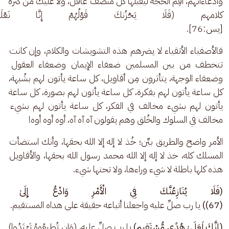
وادعاءاتهم، أقِم الحجة ليقبلها كل منصف عاقل، ولا عليك من كثرة 
كلامهم (فَلَا يَحْزُنكَ قَوْلُهُمْ إِنَّا نَعْلَ
[يس:76].
فالأصفياء الأتقياء لا يضرهم هذه التشويشات والكلام، وإن كانت 
تتخطف من بين المسلمين ضعفاء الإيمان وضعفاء العقول 
وضعفاء الوجهة، يتأثرون مِن أقاويل، كل ساعة يأتون لهم بشُبهة، 
كل ساعة يأتون لهم بفكرة، كل ساعة يأتون لهم بصورة، كل ساعة 
يأتون لهم بشيء مخالف في الفكر، كل ساعة يأتون لهم بشيء 
مخالف في السلوك والخُلق وهم يقولون آه آه آه، أوه أوه أوه! 
الأمر واضح والطريق بيِّن؛ خُذ لا إله إلا الله بحقها، وأنك استضأت 
المسلك كله، خذ لا إله إلا الله محمد رسول الله بحقها، والأقاويل 
هذه كلها باطلة لا شيء وراءها، ولا تحتها شيء.
(فَلَا يُنَازِعُنَّكَ فِي الْأَمْرِ وَادْعُ إِلَىٰ ر
(67))
 يا رب صلِّ عليه واجعلنا أتباعه حقيقة على هداه المستقيم.
(إِنَّكَ لَعَلَىٰ هُدًى مُّسْتَقِيمٍ)
 يا رب صلِّ عليه، (وَإِن تُطِيعُوهُ تَهْتَدُوا) 