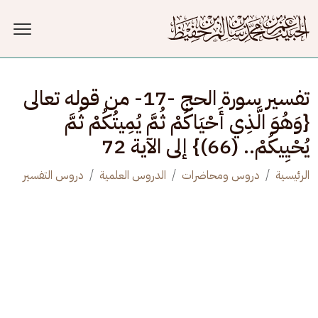
جاوز إلى المحتوى الرئيسي
تفسير سورة الحج -17- من قوله تعالى
{وَهُوَ الَّذِي أَحْيَاكُمْ ثُمَّ يُمِيتُكُمْ ثُمَّ
يُحْيِيكُمْ.. (66)} إلى الآية 72
الرئيسية
دروس ومحاضرات
الدروس العلمية
دروس التفسير