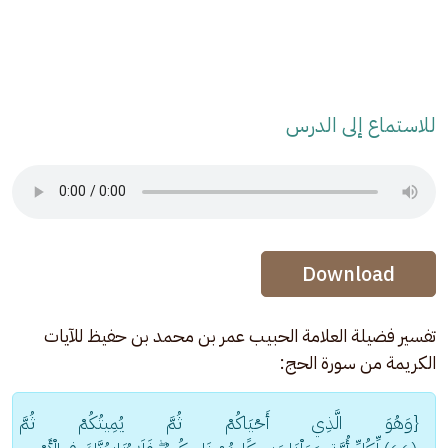
للاستماع إلى الدرس
Audio Stream
Audio Stream
Download
تفسير فضيلة العلامة الحبيب عمر بن محمد بن حفيظ للآيات 
الكريمة من سورة الحج:
{وَهُوَ الَّذِي أَحْيَاكُمْ ثُمَّ يُمِيتُكُمْ ثُمَّ 