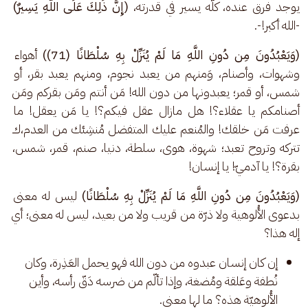
يوجد فرق عنده، كلّه يسير في قدرته، 
(إِنَّ ذَٰلِكَ عَلَى اللَّهِ يَسِيرٌ)
-الله أكبر!-.
(وَيَعْبُدُونَ مِن دُونِ اللَّهِ مَا لَمْ يُنَزِّلْ بِهِ سُلْطَانًا (71))
 أهواء 
وشهوات، وأصنام، وَمنهم من يعبد نجوم، ومنهم يعبد بقر، أو 
شمس، أو قمر؛ يعبدونها من دون الله! مَن أنتم ومَن بقركم ومَن 
أصنامكم يا عقلاء؟! هل مازال عقل فيكم؟! يا مَن يعقل! ما 
عرفت مَن خلقك! والمُنعم عليك المتفضل مُنشِئك من العدم،ك 
تتركه وتروح تعبد؛ شهوة، هوى، سلطة، دنيا، صنم، قمر، شمس، 
بقرة؟! يا آدميّ! يا إنسان!
(وَيَعْبُدُونَ مِن دُونِ اللَّهِ مَا لَمْ يُنَزِّلْ بِهِ سُلْطَانًا)
 ليس له معنى 
بدعوى الأُلوهية ولا ذرّة من قريب ولا من بعيد، ليس له معنى؛ أي 
إله هذا؟
إن كان إنسان عبدوه من دون الله فهو يحمل العَذِرة، وكان
نُطفة وعَلقة ومُضغة، وإذا تألّم من ضرسه دَقّ رأسه، وأين
الأُلوهيّة هذه؟ ما لها معنى.