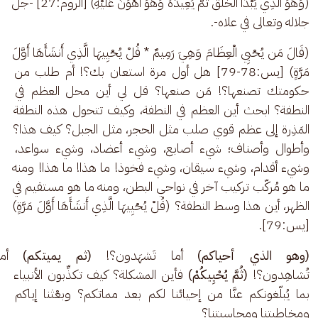
(وَهُوَ الَّذِي يَبْدَأُ الْخَلْقَ ثُمَّ يُعِيدُهُ وَهُوَ أَهْوَنُ عَلَيْهِ) [الروم:27] -جلَّ 
جلاله وتعالى في علاه-. 
(قَالَ مَن يُحْيِي الْعِظَامَ وَهِيَ رَمِيمٌ * قُلْ يُحْيِيهَا الَّذِي أَنشَأَهَا أَوَّلَ 
مَرَّةٍ) [يس:78-79] هل أول مرة استعان بك؟! أم طلب من 
حكومتك تصنعها؟! مَن صنعها؟ قل لي أين محل العظم في 
النطفة؟ ابحث أين العظم في النطفة، وكيف تتحول هذه النطفة 
المَذِرة إلى عظم قوي صلب مثل الحجر، مثل الجبل؟ كيف هذا؟ 
وأطوال وأصناف؛ شيء أصابع، وشيء أعضاد، وشيء سواعد، 
وشيء أقدام، وشيء سيقان، وشيء فخوذ! ما هذا! ما هذا! ومنه 
ما هو مُركّب تركيب آخر في نواحي البطن، ومنه ما هو مستقيم في 
الظهر، أين هذا وسط النطفة؟ (قُلْ يُحْيِيهَا الَّذِي أَنشَأَهَا أَوَّلَ مَرَّةٍ) 
[يس:79].
(وهو الذي أحياكم)
 أما تَشهَدون؟! 
(ثم يميتكم)
 أما 
تُشاهِدون؟! 
(ثُمَّ يُحْيِيكُمْ)
 فأين المشكلة؟ كيف تكذِّبون الأنبياء 
بما يُبلّغونكم عنَّا من إحيائنا لكم بعد مماتكم؟ وبعْثنا إياكم 
ومخاطبتنا ومحاسبتنا؟