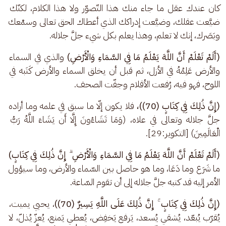
كان عندك عقل ما جاء منك هذا التّصوّر ولا هذا الكلام، لكنّك 
ضيَّعت عقلك، وضيَّعت إدراكك الذي أعطاك الحق تعالى وسمْعك 
وبَصَرك، إنك لا تعلم، وهذا يعلم بكل شيء جلَّ جلاله.
(أَلَمْ تَعْلَمْ أَنَّ اللَّهَ يَعْلَمُ مَا فِي السَّمَاءِ وَالْأَرْضِ)
 والذي في السماء 
والأرض عَلِمُهُ في الأزل، ثم قبل أن يخلق السماء والأرض كَتَبه في 
اللوح، فهو فيه، رُفعت الأقلام وجفّت الصحف.
(إِنَّ ذَٰلِكَ فِي كِتَابٍ (70))،
 فلا يكون إلّا ما سبق في علمه وما أراده 
جلَّ جلاله وتعالى في علاه، (وَمَا تَشَاءُونَ إِلَّا أَن يَشَاءَ اللَّهُ رَبُّ 
الْعَالَمِينَ) [التكوير:29].
(أَلَمْ تَعْلَمْ أَنَّ اللَّهَ يَعْلَمُ مَا فِي السَّمَاءِ وَالْأَرْضِ ۗ إِنَّ ذَٰلِكَ فِي كِتَابٍ)
ما شَرَع وما دَعَا، وما هو حاصل بين السّماء والأرض، وما سيؤول 
الأمر إليه قد كتبه جلَّ جلاله إلى أن تقوم السّاعة.
(إِنَّ ذَٰلِكَ فِي كِتَابٍ ۚ إِنَّ ذَٰلِكَ عَلَى اللَّهِ يَسِيرٌ (70))
، يحيي يميت، 
يُقرّب يُبعّد، يُشقي يُسعد، يَرفع يَخفِض، يُعطي يَمنع، يُعزّ يُذلّ، لا 