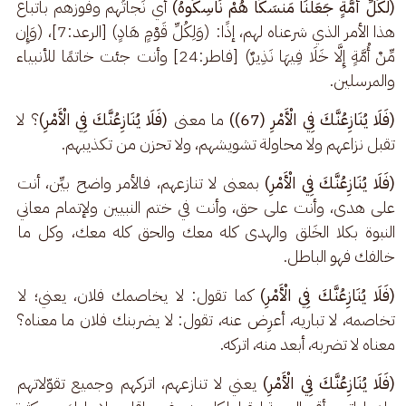
(لِّكُلِّ أُمَّةٍ جَعَلْنَا مَنسَكًا هُمْ نَاسِكُوهُ)
 أي نَجاتُهم وفوزهم باتباع 
هذا الأمر الذي شرعناه لهم، إذًا: (وَلِكُلِّ قَوْمٍ هَادٍ) [الرعد:7]، (وَإِن 
مِّنْ أُمَّةٍ إِلَّا خَلَا فِيهَا نَذِيرٌ) [فاطر:24] وأنت جئت خاتمًا للأنبياء 
والمرسلين.
(فَلَا يُنَازِعُنَّكَ فِي الْأَمْرِ (67))
 ما معنى 
(فَلَا يُنَازِعُنَّكَ فِي الْأَمْرِ)
؟ لا 
تقبل نزاعهم ولا محاولة تشويشهم، ولا تحزن من تكذيبهم.
(فَلَا يُنَازِعُنَّكَ فِي الْأَمْرِ)
 بمعنى لا تنازعهم، فالأمر واضح بيِّن، أنت 
على هدى، وأنت على حق، وأنت في ختم النبيين ولإتمام معاني 
النبوة بكلا الخَلق والهدى كله معك والحق كله معك، وكل ما 
خالفك فهو الباطل.
(فَلَا يُنَازِعُنَّكَ فِي الْأَمْرِ)
 كما تقول: لا يخاصمك فلان، يعني؛ لا 
تخاصمه، لا تباريه، أعرِض عنه، تقول: لا يضربنك فلان ما معناه؟ 
معناه لا تضربه، أبعد منه، اتركه.
(فَلَا يُنَازِعُنَّكَ فِي الْأَمْرِ)
 يعني لا تنازعهم، اتركهم وجميع تقوّلاتهم 