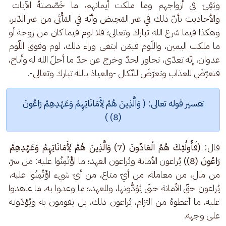
وبَقِيَ في أزواجهم وما ملكت أيمانهم، ما خَصّصتهُ الآيات 
والأحاديث بأنّ ذلك في غير المَحِيض وأنّه في المَأْتَى من غير الدّبر، 
وهكذا فيما شرع الله تبارك وتعالى؛ فلا لوم فيما كان من زوجة أو 
ما ملكت اليمين، واللّوم فيمَن ابتغى وراء ذلك، لوم وفوق اللّوم 
عدوان، إنّه تعدّى، تجاوز الحدّ وخرج عن حدّ ما أحلّ الله له وأباح، 
فتعرّضَ للعذاب وتعرّضَ للنّكال -والعياذ بالله تبارك وتعالى-.
 تفسير قوله تعالى: ( وَالَّذِينَ هُمْ لِأَمَانَاتِهِمْ وَعَهْدِهِمْ رَاعُونَ 
(8) )
قال: 
(فَأُولَٰئِكَ هُمُ الْعَادُونَ (7) وَالَّذِينَ هُمْ لِأَمَانَاتِهِمْ وَعَهْدِهِمْ 
رَاعُونَ (8))
 يُراعون الأمانة ويُراعون العهد؛ ما اؤْتُمِنُوا عليه: من سرّ، 
من مال، من معاملة، من أيّ متاع، من أيّ شيء اؤْتُمِنُوا عليه، 
يُراعون حقّ الأمانة حتّى يُؤدُّونها، وللعهد،؛ ما وعدوا به، ما عاهدوا 
عليه، ما أعطوهُ من التزام، يُراعون ذلك، بل يقومون به ويُؤدّونه 
على وجهه.