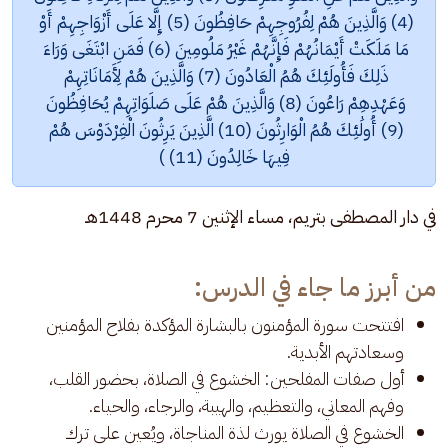
(4) وَالَّذِينَ هُمْ لِفُرُوجِهِمْ حَافِظُونَ (5) إِلَّا عَلَى أَزْوَاجِهِمْ أَوْ 
مَا مَلَكَتْ أَيْمَانُهُمْ فَإِنَّهُمْ غَيْرُ مَلُومِينَ (6) فَمَنِ ابْتَغَى وَرَاءَ 
ذَلِكَ فَأُولَئِكَ هُمُ الْعَادُونَ (7) وَالَّذِينَ هُمْ لِأَمَانَاتِهِمْ 
وَعَهْدِهِمْ رَاعُونَ (8) وَالَّذِينَ هُمْ عَلَى صَلَوَاتِهِمْ يُحَافِظُونَ 
(9) أُولَٰئِكَ هُمُ الْوَارِثُونَ (10) الَّذِينَ يَرِثُونَ الْفِرْدَوْسَ هُمْ 
فِيهَا خَالِدُونَ (11) )
في دار المصطفى بتريم، مساء الإثنين 7 محرم 1448هـ
من أبرز ما جاء في الدرس:
افتتحت سورة المؤمنون بالبشارة المؤكدة بفلاح المؤمنين
وسعادتهم الأبدية.
أول صفات المفلحين: الخشوع في الصلاة، بحضور القلب،
وفهم المعاني، والتعظيم، والهيبة، والرجاء، والحياء.
الخشوع في الصلاة يورث لذة المناجاة، ويُعين على ترك