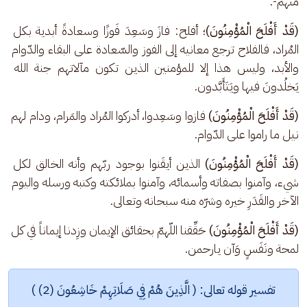
منهم-.
(قَدْ أَفْلَحَ الْمُؤْمِنُونَ)
؛ أفلح: فازَ وسَعِدَ فَوزًا وسعادةً أبدية بكل 
المُراد، فالفلاح ترجع معانيه إلى الفوز والسّعادة على البقاء والدّوام 
والأبد، وليس هذا إلا للمؤمنين الذين تكون مآلاتهم جنة الله 
يَخلُدونَ فيها ويَتَأَبَّدون.
(قَدْ أَفْلَحَ الْمُؤْمِنُونَ)
 فازوا وسَعِدوا، أدركوا المُراد والمَرام، ودام لهم 
نيل ما راموا على الدّوام.
(قَدْ أَفْلَحَ الْمُؤْمِنُونَ)
 الذين أيقَنوا بوجود ربّهم وأنه الخالق لكل 
شيء، وآمنوا بصفاته وأسمائه، وآمنوا بملائكته وكتبه ورسله واليوم 
الآخر والقَدَرِ خيره وشرّه منه سبحانه وتعالى.
(قَدْ أَفْلَحَ الْمُؤْمِنُونَ)
 حَقِّقنا اللّهمّ بحقائق الإيمان وزِدنا إيماناً في كل 
لمحة ونَفَسٍ وَآن يارحمن.
تفسير قوله تعالى: ( الَّذِينَ هُمْ فِي صَلَاتِهِمْ خَاشِعُونَ (2) )