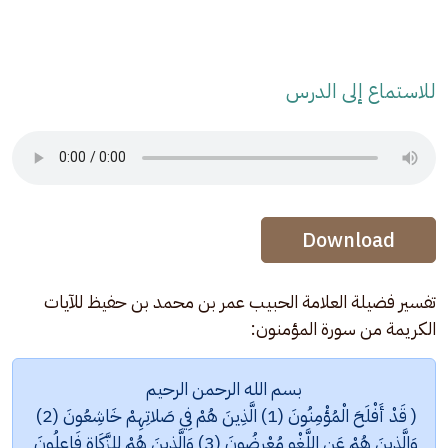
للاستماع إلى الدرس
Audio Stream
Audio Stream
Download
تفسير فضيلة العلامة الحبيب عمر بن محمد بن حفيظ للآيات 
الكريمة من سورة المؤمنون:
بسم الله الرحمن الرحيم
( قَدْ أَفْلَحَ الْمُؤْمِنُونَ (1) الَّذِينَ هُمْ فِي صَلاتِهِمْ خَاشِعُونَ (2) 
وَالَّذِينَ هُمْ عَنِ اللَّغْوِ مُعْرِضُونَ (3) وَالَّذِينَ هُمْ لِلزَّكَاةِ فَاعِلُونَ 