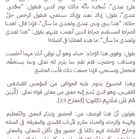
عليّ عبدي"، تُمجّده بأنَّه مالك يوم الدين فيقول: "مجَّدني 
عبدي"، تقول: إياك نعبد وإياك نستعين، فيقول الرحمن جلّ 
جلاله: "هذا بيني وبين عبدي ولعبدي ما سأل"، فإذا قال: اهدنا 
الصراط المستقيم صراط الذين أنعمت عليهم، يقول: "هذا لعبدي 
ولعبدي ما سأل"، ما هذه العطايا في الصلاة!
يقول: وفوق هذا الرّجاء: حياء، وهو أن توقِن أنك مهما أخلصت 
وصدقت وحضرت فلم تقم بما يلزم لله تعالى وبما يستحقّه، 
فتخجل وتستحي، فإذا جمعتَ ذلك فأنت الخاشع.
وهذا الخشوع يدوم عليه الخواصّ من المؤمنين الصّادقين 
المُقربين، وهو الذي يُشير إليه معنى من معاني قوله تعالى: (الَّذِينَ 
هُمْ عَلَىٰ صَلَاتِهِمْ دَائِمُونَ) [المعارج 23].
يقولون أنّ هذا الوصف من: الحضور وتدبّر المعنى والتّعظيم 
والهَيبة والرجاء والحياء ملازم لأرباب الصّدق والمعرفة؛ في الصلاة 
وخارج الصّلاة، فهم دائمًا في حضور وفي تأمّل للمعاني، والمعاني 
متواردة من كل ما يُشاهد الإنسان، من كل ما يسمع الإنسان، من 