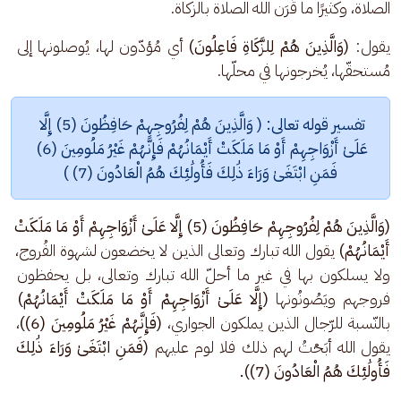
الصلاة، وكثيرًا ما قَرَن الله الصلاة بالزكاة.
يقول: 
(وَالَّذِينَ هُمْ لِلزَّكَاةِ فَاعِلُونَ)
 أي مُؤدّون لها، يُوصلونها إلى 
مُستحقّها، يُخرجونها في محلّها.
تفسير قوله تعالى: ( وَالَّذِينَ هُمْ لِفُرُوجِهِمْ حَافِظُونَ (5) إِلَّا 
عَلَىٰ أَزْوَاجِهِمْ أَوْ مَا مَلَكَتْ أَيْمَانُهُمْ فَإِنَّهُمْ غَيْرُ مَلُومِينَ (6) 
فَمَنِ ابْتَغَىٰ وَرَاءَ ذَٰلِكَ فَأُولَٰئِكَ هُمُ الْعَادُونَ (7) )
(وَالَّذِينَ هُمْ لِفُرُوجِهِمْ حَافِظُونَ (5) إِلَّا عَلَىٰ أَزْوَاجِهِمْ أَوْ مَا مَلَكَتْ 
أَيْمَانُهُمْ)
 يقول الله تبارك وتعالى الذين لا يخضعون لشهوة الفُروج، 
ولا يسلكون بها في غير ما أحلّ الله تبارك وتعالى، بل يحفظون 
فروجهم ويَصُونُونها 
(إِلَّا عَلَىٰ أَزْوَاجِهِمْ أَوْ مَا مَلَكَتْ أَيْمَانُهُمْ)
بالنّسبة للرّجال الذين يملكون الجواري، 
(فَإِنَّهُمْ غَيْرُ مَلُومِينَ (6))
، 
يقول الله أبَحْتُ لهم ذلك فلا لوم عليهم 
(فَمَنِ ابْتَغَىٰ وَرَاءَ ذَٰلِكَ 
فَأُولَٰئِكَ هُمُ الْعَادُونَ (7)).