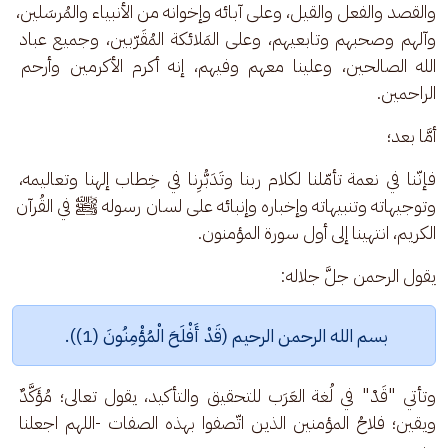
والقصد والفعل والقيل، وعلى آبائه وإخوانه من الأنبياء والمُرسَلين، 
وآلهم وصحبهم وتابعيهم، وعلى المَلائكة المُقَرّبين، وجميع عباد 
الله الصالحين، وعلينا معهم وفيهم، إنه أكرم الأكرمين وأرحم 
الراحمين.
أمَّا بعد؛
فإنّنا في نعمة تأمّلنا لكلام ربنا وتَدَبُّرِنا في خِطاب إلهنا وتعاليمه، 
وتوجيهاته وتنبيهاته وإخباره وإنبائه على لسان رسوله ﷺ في القُرآن 
الكريم، انتهينا إلى أول سورة المؤمنون.
يقول الرحمن جلَّ جلاله: 
بسم الله الرحمن الرحيم (قَدْ أَفْلَحَ الْمُؤْمِنُونَ (1)). 
وتأتي "قَدْ" في لُغة العَرَب للتحقيق والتأكيد، يقول تعالى؛ مُؤَكَّدٌ 
ويقين؛ فلاحُ المؤمنين الذين اتّصفوا بهذه الصفات -اللهم اجعلنا 