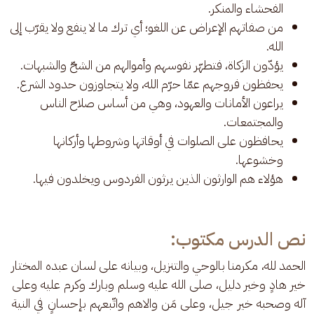
الفحشاء والمنكر.
من صفاتهم الإعراض عن اللغو؛ أي ترك ما لا ينفع ولا يقرّب إلى
الله.
يؤدّون الزكاة، فتطهّر نفوسهم وأموالهم من الشحّ والشبهات.
يحفظون فروجهم عمّا حرّم الله، ولا يتجاوزون حدود الشرع.
يراعون الأمانات والعهود، وهي من أساس صلاح الناس
والمجتمعات.
يحافظون على الصلوات في أوقاتها وشروطها وأركانها
وخشوعها.
هؤلاء هم الوارثون الذين يرثون الفردوس ويخلدون فيها.
نص الدرس مكتوب:
الحمد لله، مكرمنا بالوحي والتنزيل، وبيانه على لسان عبده المختار 
خير هادٍ وخير دليل، صلى الله عليه وسلم وبارك وكرم عليه وعلى 
آله وصحبه خير جيل، وعلى مَن والاهم واتّبعهم بإحسانٍ في النية 