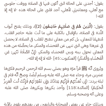
يقول: أجدني على الحالة التي أكون فيها في الصلاة ووقت جلوسي 
مع أهلي، ومعاشرتي لأهلي، أجد قلبي على الحالة هذه -لا إله إلا 
الله-!
يقول:
 (الَّذِينَ هُمْ فِي صَلَاتِهِمْ خَاشِعُونَ (2))،
 وذلك يفتح أبواب 
اللّذة في الصلاة، بالإقبال بالكلية على ما أنتَ عليه حاضر القلب، 
مُتفهمًا للمعاني، بل كم من معاني تنفتح للقلب في الصلاة، لا يحصل 
في غيرها! وهي التي تنهى عن الفحشاء والمنكر، ما يحصِّله من هذه 
المعاني تحول بينه وبين الفحشاء والمنكر، (إِنَّ الصَّلَاةَ تَنْهَىٰ عَنِ 
الْفَحْشَاءِ وَالْمُنكَرِ) [العنكبوت:45] -الله لا إله إلا الله-.
ويُروى أنّه ﷺ قرأ مرّة وهو يصلي بسم الله الرحمن الرحيم فكرّرها 
عشرين مرة، وجاء عنه صلى الله عليه وسلم أيضًا، وصحّ أنَّه قام في 
ليلة يردد: (إِن تُعَذِّبْهُمْ فَإِنَّهُمْ عِبَادُكَ وَإِن تَغْفِرْ لَهُمْ فَإِنَّكَ أَنتَ الْعَزِيزُ 
الْحَكِيمُ) [المائدة:118] وأخذ يكررها ويكررها، صلى الله عليه 
وعلى آله وصحبه وسلم.
وبذلك جاء عن بعض الصحابة والتابعين من بعدهم يقوم بالآية 