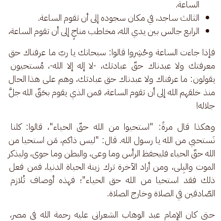
الساعة.
الثالث ساجد، في مكان سجوده إلى أن تقوم الساعة.
الرابع جالس بين يدي الله، مخاطب مناجٍ إلى أن تقوم الساعة،
فإذا جاءت الساعة وحُشِروا قالوا: سبحانك يا ربّ ما عرفناك حق 
معرفتك ولا عبدناك حقّ عبادتك، -لا إله إلا الله-، مُستحيون 
يقولون: ما عرفناك ولا عبدناك حق عبادتك، وهم على هذا الحال 
منذ خلقهم الله إلى أن تقوم الساعة، فمن الذي يقوم بحَقّ الله جلَّ 
جلاله!
وهكذا قال مرةً: "استحيوا من الله حقّ الحياء"، قالوا: كلنا 
نَستحيي من الله يا رسول الله. قال: "ليس ذاكم، مَن استحيا من 
الله حقّ الحياء فليحفظ الرأس وما وعى، والبطن وما حوى، وليذكر 
الموت والبِلى، ومن أراد الآخرة ترك زينة الحياة الدنيا، فمن فعل 
ذلك فقد استحيا من الله حق الحياء"؛ فهذه أوصاف تُلازم 
الصّادقين في الصلاة وخارج الصلاة.
حتى كان الإمام عبد الوهاب الشعراني عليه رحمة الله في مصر، 