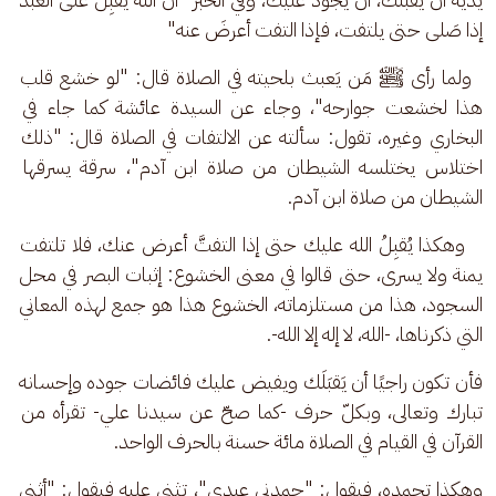
إذا صَلى حتى يلتفت، فإذا التفت أعرضَ عنه"
  ولما رأى ﷺ مَن يَعبث بلحيته في الصلاة قال: "لو خشع قلب 
هذا لخشعت جوارحه"، وجاء عن السيدة عائشة كما جاء في 
البخاري وغيره، تقول: سألته عن الالتفات في الصلاة قال: "ذلك 
اختلاس يختلسه الشيطان من صلاة ابن آدم"، سرقة يسرقها 
الشيطان من صلاة ابن آدم.
   وهكذا يُقبِلُ الله عليك حتى إذا التفتَّ أعرض عنك، فلا تلتفت 
يمنة ولا يسرى، حتى قالوا في معنى الخشوع: إثبات البصر في محل 
السجود، هذا من مستلزماته، الخشوع هذا هو جمع لهذه المعاني 
التي ذكرناها، -الله، لا إله إلا الله-.
فأن تكون راجيًا أن يَقبَلَك ويفيض عليك فائضات جوده وإحسانه 
تبارك وتعالى، وبكلّ حرف -كما صحّ عن سيدنا علي- تقرأه من 
القرآن في القيام في الصلاة مائة حسنة بالحرف الواحد. 
وهكذا تحمده، فيقول: "حمِدني عبدي"، تثني عليه فيقول: "أثنى 