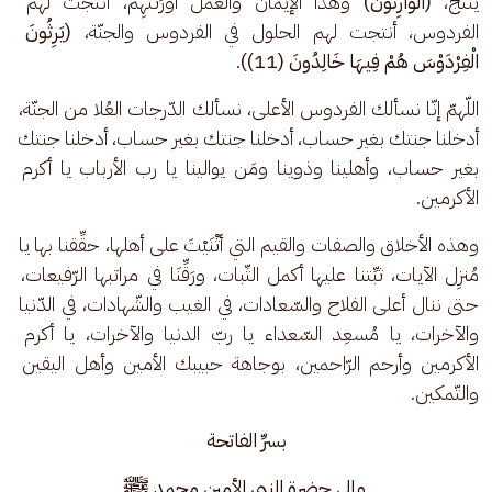
ينتج، 
(الْوَارِثُونَ)
 وهذا الإيمان والعمل أورَثَتْهِم، أنتجت لهم 
الفردوس، أنتجت لهم الحلول في الفردوس والجنّة،
 (يَرِثُونَ 
الْفِرْدَوْسَ هُمْ فِيهَا خَالِدُونَ (11))
.
اللّهمّ إنّا نسألك الفردوس الأعلى، نسألك الدّرجات العُلا من الجنّة، 
أدخلنا جنتك بغير حساب، أدخلنا جنتك بغير حساب، أدخلنا جنتك 
بغير حساب، وأهلينا وذوينا ومَن يوالينا يا رب الأرباب يا أكرم 
الأكرمين.
وهذه الأخلاق والصفات والقيم التي أثْنَيْتَ على أهلها، حقِّقنا بها يا 
مُنزِل الآيات، ثبِّتنا عليها أكمل الثّبات، ورَقِّنَا في مراتبها الرّفيعات، 
حتى ننال أعلى الفلاح والسّعادات، في الغيب والشّهادات، في الدّنيا 
والآخرات، يا مُسعِد السّعداء يا ربّ الدنيا والآخرات، يا أكرم 
الأكرمين وأرحم الرّاحمين، بوجاهة حبيبك الأمين وأهل اليقين 
والتّمكين.
بسرِّ الفاتحة
 وإلى حضرة النبي الأمين محمد ﷺ