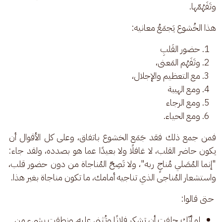
وتَفَهُمّها. 
هذا الخُشوع يَجمَعُ معانيه:
حضور القَلبِ
وتَفَهُم المَعنى،
مع التعظيم والإجلال،
ومع الهيبة
ومع الرجاء
ومع الحياء.
فمن جمع ذلك فقد جَمَع الخشوع باتفاق، وعلى كل الأقوال أن 
يكون حاضر القلب، لا غافلًا ولا بعيدًا عما هو بصدده، ولقد جاء: 
"إنما المُصَلي مُناجٍ ربه"، ولا تَصِحّ المُناجاة من دون حضور قلب، 
واستشعار المُناجى الذي تناجيه أمامك، ما تكون مناجاة بغير هذا.
 حتى قالوا: 
لو أنّك حلفت أن تشكر فلانًا وتُثني عليه، ونطقت بشيء من