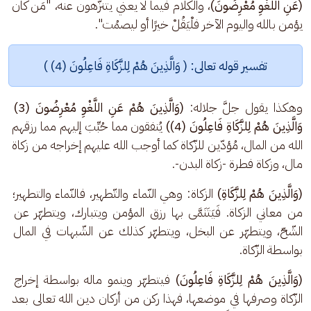
(عَنِ اللَّغْوِ مُعْرِضُونَ)
، والكلام فيما لا يعني يتنزّهون عنه، "مَن كان 
يؤمن بالله واليوم الآخر فلْيَقُلْ خيرًا أو ليصمُت".
تفسير قوله تعالى: ( وَالَّذِينَ هُمْ لِلزَّكَاةِ فَاعِلُونَ (4) )
وهكذا يقول جلَّ جلاله: 
(وَالَّذِينَ هُمْ عَنِ اللَّغْوِ مُعْرِضُونَ (3) 
وَالَّذِينَ هُمْ لِلزَّكَاةِ فَاعِلُونَ (4))
 يُنفقون مما حُبِّبَ إليهم مما رزقهم 
الله من المال، مُؤدّين للزّكاة كما أوجب الله عليهم إخراجه من زكاة 
مال، وزكاة فطرة -زكاة البدن-.
(وَالَّذِينَ هُمْ لِلزَّكَاةِ) 
الزكاة: وهي النّماء والتّطهير، فالنّماء والتطهير؛ 
من معاني الزكاة. فَيَتَنَمَّى بها رزق المؤمن ويتبارك، ويتطهّر عن 
الشّحّ، ويتطهّر عن البخل، ويتطهّر كذلك عن الشّبهات في المال 
بواسطة الزّكاة.
(وَالَّذِينَ هُمْ لِلزَّكَاةِ فَاعِلُونَ)
 فيتطهّر وينمو ماله بواسطة إخراج 
الزّكاة وصرفها في موضعها، فهذا ركن من أركان دين الله تعالى بعد 