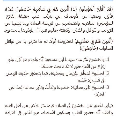
(قَدْ أَفْلَحَ الْمُؤْمِنُونَ (1) الَّذِينَ هُمْ فِي صَلَاتِهِمْ خَاشِعُونَ (2))
؛ 
فأوّل وصفٍ من الأوصاف التي يترتّب عليها حقيقة الفلاح 
للمؤمنين؛ انتباههم واهتمامهم من فريضة الصلاة وما يَتبَعها من 
الرّواتب والنّوافل والسُّنَن، وكيفيّة حالهم فيها، أن يؤدّوها بالخشوع.
(الَّذِينَ هُمْ فِي صَلَاتِهِمْ)
 المَفروضة أولًا، ثم ما تقرّبوا به من نوافل 
الصلوات 
(خَاشِعُونَ)
والخشوع عَبَّرَ عنه سيدنا ابن مسعود أنَّه عِلم، وهو أوّل عِلمٍ
يُنزَع من الأمة حتى لا تكاد تجد خاشعًا،
الخشوع مُتعلّق بالإيمان وتحقيقه، فما يتحقق حقيقة الإيمان
في قلبٍ إلا خَشَع
الخشوع تأتي معانيه: خضوعا وتَذلُّلاً، وتأتي معانيه بُعدًا عن
الحَرَكة
فيأتي التّعبير عن الخشوع في الصلاة فيما عبّر به كثير من أهل العلم 
والفقه أنَّه حضور القلب وسكون الأعضاء، مع التّدبر في القراءة 