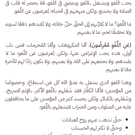
يحب اللّغو ويشتغل باللّغو ويمضي في اللّغو، فلا يحضر له قلب في 
الصلاة ولا يخشع، ولكن منهجهم في الحياة؛ يُعرضون عن اللّغو.
ما اللّغو؟ ما لا يُقرِّبهم إلى الحقّ جلّ جلاله، ولا يُفيدهم دفعًا لسوء، 
ولا تحقيقًا لخير، ما لا يعنيهم.
(عَنِ اللَّغْوِ مُعْرِضُونَ)
، أمّا المكروهات وأمّا المُحرمات فمن باب 
أولى، هذه يجب الإعراض عنها، ولكن يُعرضون عن اللّغو؛ ما لا 
يفيدهم، ولا يجمعهم على الله، ولا يعينهم، ولا يكون زادًا لهم للآخرة 
ممّا لا يعنيهم.
وهذا اللغو الذي يشغل به عدوّ الله كل مَن استطاع، وخصوصًا 
من المؤمنين؛ فأمَّا الكفّار فقد شَغَلهم باللّغو الأكبر، بالإثم الصريح، 
وشَغَلهم بالكبائر، ولكن يحسد كثير من المؤمنين على ما يحافظون 
عليه من الصلوات ومن الخيرات فيَشغلهم باللّغو؛
حتّى تذهب عنهم روح العبادات
وحتّى لا تكثر لهم الحسنات