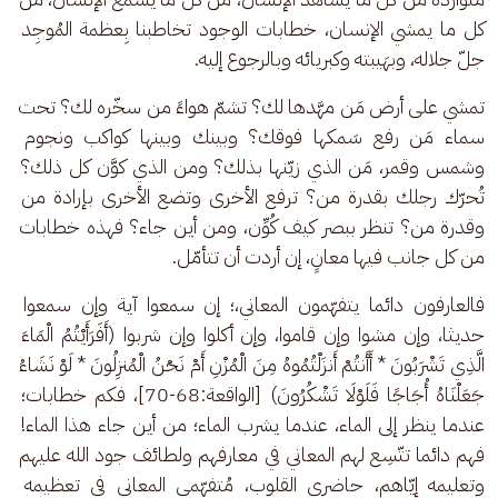
كل ما يمشي الإنسان، خطابات الوجود تخاطبنا بِعظمة المُوجِد 
جلّ جلاله، وبهَيبته وكبريائه وبالرجوع إليه.
تمشي على أرض مَن مهَّدها لك؟ تشمّ هواءً من سخّره لك؟ تحت 
سماء مَن رفع سَمكها فوقك؟ وبينك وبينها كواكب ونجوم 
وشمس وقمر، مَن الذي زيّنها بذلك؟ ومن الذي كوَّن كل ذلك؟ 
تُحرّك رجلك بقدرة من؟ ترفع الأخرى وتضع الأخرى بإرادة من 
وقدرة من؟ تنظر ببصر كيف كُوِّن، ومن أين جاء؟ فهذه خطابات 
من كل جانب فيها معانٍ، إن أردت أن تتأمّل.
فالعارفون دائما يتفهّمون المعاني،؛ إن سمعوا آية وإن سمعوا 
حديثا، وإن مشوا وإن قاموا، وإن أكلوا وإن شربوا (أَفَرَأَيْتُمُ الْمَاءَ 
الَّذِي تَشْرَبُونَ * أَأَنتُمْ أَنزَلْتُمُوهُ مِنَ الْمُزْنِ أَمْ نَحْنُ الْمُنزِلُونَ * لَوْ نَشَاءُ 
جَعَلْنَاهُ أُجَاجًا فَلَوْلَا تَشْكُرُونَ) [الواقعة:68-70]، فكم خطابات؛ 
عندما ينظر إلى الماء، عندما يشرب الماء؛ من أين جاء هذا الماء! 
فهم دائما تتّسِع لهم المعاني في معارفهم ولطائف جود الله عليهم 
وتعليمه إيّاهم، حاضري القلوب، مُتفهّمي المعاني في تعظيمه 