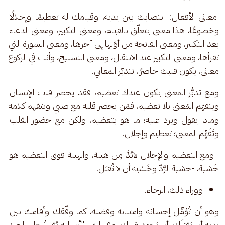
 معاني الأفعال: انتصابك بين يديه، وقيامك له تعظيمًا وإجلالًا 
وخضوعًا، هذا معنى يتعلّق بالقيام، ومعنى التكبير، ومعنى الدعاء 
بعد التكبير، ومعنى الفاتحة من أوّلها إلى آخرها، ومعنى السورة التي 
تقرأها، ومعنى التكبير عند الانتقال، ومعنى التسبيح، وأنت في الركوع 
معاني، يكون قلبك حاضرًا، تتدبّر المعاني.
ومع تدبُّر المعنى يكون عندك تعظيم، فقد يحضر قلب الإنسان 
ويتفهّم المَعنى بلا تعظيم، فمَن يحضر قلبه مع صبي ويتفهم كلامه 
وماذا يقول ويرد عليه؛ ما هو بتعظيم، ولكن مع حضور القلب 
وتَفَهُّم المعنى؛ تعظيم وإجلال.
  ومع التعظيم والإجلال لابُدَّ مِن هيبة، والهيبة فوق التعظيم هو 
خَشية، -خشية الرَّدّ وخَشية أن لا تُقبَل.
ووراء ذلك، الرجاء.
وهو أن تُؤمِّل إحسانه وامتنانه وفضله، كما وفّقك وأقامك بين 
يديه أن يَقبَلَك، أن يَجود عَليك، وفي الخبر "أن الله يُقبِلُ على العبد 