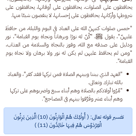
يحافظون على الصلوات، يحافظون على أوقاتها، يحافظون على 
شروطها وأركانها، يحافظون على إحسانها، لا ينقصون شيئا منها.
"خمس صلوات كتبهنّ الله على العباد في اليوم والليلة، من حافظَ 
عليهنّ"، يقول ﷺ، "كُنّ له نورًا وبرهاناً ونجاة يوم القيامة"، نور 
ودليل على صدقه مع الله، وفوز بالنجاة والسلامة من العذاب، 
"ومن لم يحافظ عليهن لم يكن له نور ولا برهان ولا نجاة يوم 
القيامة".
"العهد الذي بيننا وبينهم الصلاة فمن تركها فقد كفر"، والعياذ
بالله تبارك وتعالى.
"مُرُوا أولادكم بالصلاة وهم أبناء سبع واضربوهم على تركها
وهم أبناء عشر وفَرِّقوا بينهم في المضاجع".
تفسير قوله تعالى: ( أُولَٰئِكَ هُمُ الْوَارِثُونَ (10) الَّذِينَ يَرِثُونَ 
الْفِرْدَوْسَ هُمْ فِيهَا خَالِدُونَ (11) )