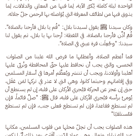
الواحدة ليلة كاملة يُكرّر الآية، لِما فيها من المعاني والدلالات، لِما 
يذوق فيها من لطائف المعرفة التي يُوَاصله بها الرحمن جلّ جلاله.
وكان سيدنا ﷺ يقول لسيدنا بلال: "قُم يا بلال فأرحنا بالصلاة". 
قُمْ أذِّن فأرحنا بالصلاة، في اللفظة: أرحنا بها يا بلال، ثم يقول لنا 
سيدنا: "وجُعِلَت قرة عيني في الصلاة".
فما أعظم الصلاة، وأعظمُها ما فرض الله علينا من الصلوات 
الخمس، والتي يجب أن نحافظ عليها حقّ المحافظة ونُربّي عليها 
أهلينا وأولادنا، ويجب أن تنتشر ويُعظَّم أمرها في أسفار المسلمين 
وفي إقاماتهم وحيثما كانوا، وهي التي لا عذر في تركها لمَن عَقَل، 
حتى إن عجز عن الحركة فيُجري الأركان على قلبه، إن لم يستطع أن 
يُومئ برأسه فيُجري الأركان على قلبه، قال ﷺ: "صلِّ قائماً، فإن 
لم تستطع فقاعدا، فإن لم تستطع فعلى جنب، فإن لم تستطع 
فمُستلقيًا"
هذه الصلوات يجب أن تحِلّ محلها من قلوب المسلمين، مكانها 
عند الله تبارك وتعالى وهي عماد الدّين، أفَتَرى بعد ذلك أنّها تكون 