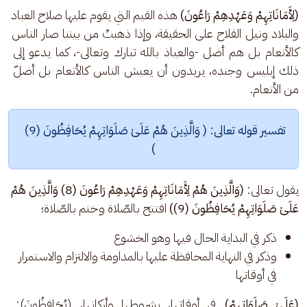
(لِأَمَانَاتِهِمْ وَعَهْدِهِمْ رَاعُونَ)
 هذه القيم التي يقوم عليها صلاح العباد 
والبلاد ونيل الفلاح على الحقيقة، وإذا ذهبتْ من بيننا صار الناس 
كالأنعام بل هم أضل -والعياذ بالله تبارك وتعالى-، كما يدعو إلى 
ذلك إبليس وجنده، يريدون أن يعيش الناس كالأنعام بل أضلّ 
من الأنعام.
تفسير قوله تعالى: ( وَالَّذِينَ هُمْ عَلَىٰ صَلَوَاتِهِمْ يُحَافِظُونَ (9) 
)
يقول تعالى: 
(وَالَّذِينَ هُمْ لِأَمَانَاتِهِمْ وَعَهْدِهِمْ رَاعُونَ (8) وَالَّذِينَ هُمْ 
عَلَىٰ صَلَوَاتِهِمْ يُحَافِظُونَ (9))
 افتتح بالصّلاة وختم بالصّلاة؛
ذكر في البداية الحال فيها وهو الخشوع
وذكر في النهاية المحافظة عليها بالمداومة والالتزام والاستمرار
في أوقاتها
(عَلَىٰ صَلَوَاتِهِمْ)
 في أوقاتها، بشروطها وأركانها، (يُحَافِظُونَ): 