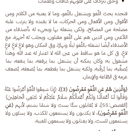
وحتّى تترادف على قلوبهم كثافات وظُلمات
فتجده يحبّ اللّغو ويشتغل باللّغو، وما لا يعنيه من الكلام ومن 
الأقوال ومن الأفعال ومن الحركات، ما لا يفيده ولا يترتب عليه 
مصلحة من المصالح، ولكن يشغله بها ويجيء له بأصدقاء من 
اللاّغين ومن الذين هم على اللّغو مقبلون، ويجلب له أجهزة، مع 
الأصدقاء أيضًا تشغله باللّغو ليلًا ونهارًا، وفي المكان وهو لاغٍ لاغٍ لاغٍ 
لاغٍ، في كل ما هو ساقط من عين الله لا اعتبار له عند الله وهذا 
مشغول به؛ وكان يمكنه أن يشتغل بما يرفعه، بما ينفعه، بما 
يُصفِّيه، بما يُرقّيه، ولكنه يشتغل بما يقطعه، بما يُضعفه، يُضعف 
عزمه في الطّاعة والإيمان. 
(وَالَّذِينَ هُمْ عَنِ اللَّغْوِ مُعْرِضُونَ (3))
، (إِذَا سَمِعُوا اللَّغْوَ أَعْرَضُوا عَنْهُ 
وَقَالُوا لَنَا أَعْمَالُنَا وَلَكُمْ أَعْمَالُكُمْ سَلَامٌ عَلَيْكُمْ لَا نَبْتَغِي الْجَاهِلِينَ) 
[القصص:55]، لا يُقابلون سبًّا بسبّ ولا شتمًا بشتم، لأنهم 
(عَنِ 
اللَّغْوِ مُعْرِضُونَ)،
 لا يكذبون ولا يستمعون للكذب، ولا يسبّون ولا 
يستمعون للسبّ، ولا يغتابون ولا يسمعون للغيبة.