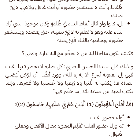
الألفاظ وأنت لا تستشعر حضوره أو أنت غافل ولاهي، لا يَبرّ
يمينك
بل، قالوا ولو قال ألفاظ الثناء في ظُلمةٍ وكان موجودًا الذي أراد
الثناء عليه وهو لا يَعلَم به لا يَبِرّ بيمينه، حتى يقصده ويستشعر
حضوره ويخاطبه بالثناء فَيَبِرّ يمينه
فكيف يكون مناجيًا لله مَن لا يَحضُر مع الله تبارك وتعالى؟
ولذلك قال سيدنا الحسن البصري: كل صلاة لا يحضر فيها القلب 
فهي إلى العقوبة أسرع -لا إله إلا الله-، وورد أيضًا "أن الرَّجُل لَيُصَلي 
الصلاة فلا يُكتَب له ثُلثها ولا رُبعها ولا خُمسها ولا عُشرها، وإنما 
يكتب للعبد من صلاته بقدر ما حَضَر فيها".
(قَدْ أَفْلَحَ الْمُؤْمِنُونَ (1) الَّذِينَ هُمْ فِي صَلَاتِهِمْ خَاشِعُونَ (2))
:
أوله حضور القلب.
ثم وراء حضور القلب تَفَهُّم المعنى؛ معاني الأفعال ومعاني
الأقوال.