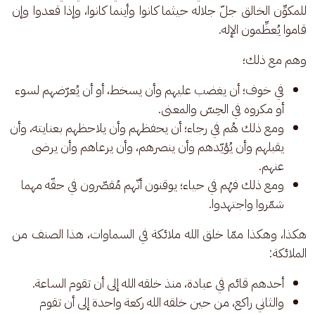
للمكوِّن الخالق جلّ جلاله حيثما كانوا وأينما كانوا، وإذا قعدوا وإن 
قاموا يُعظِّمون الإله.
وهم مع ذلك؛
في خوف؛ أن يغضب عليهم وأن يسخط، أو أن يُعرّضهم لسوء
أو مكروه في الحِسّ والمعنى.
ومع ذلك هُم في رجاء؛ أن يحفظهم وأن يلاحظهم بعنايته، وأن
يقبلهم وأن يُؤيّدهم وأن ينصرهم، وأن يرعاهم وأن يرضى
عنهم.
ومع ذلك فهُم في حياء؛ يوقنون أنّهم مُقصّرون في حقّه مهما
شمّروا واجتهدوا.
هكذا، وهكذا ممّا خلق الله ملائكة في السماوات، هذا الصنف من 
الملائكة:
أحدهم قائم في عبادة، منذ خلقه الله إلى أن تقوم الساعة.
والثاني راكع، من حين خلقه الله ركعة واحدة إلى أن تقوم