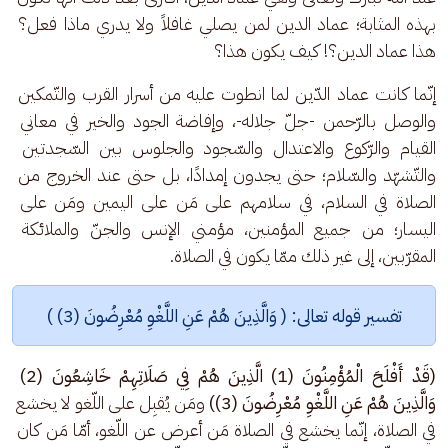
بهذه المثابة؛ عماد الدين لمن يصلي غافلاً ولا يدري ماذا فعل؟ 
هذا عماد الدين؟! كيف يكون هذا؟
إنّما كانت عماد الدّين لما انطوت عليه من أسرار القرب والتّمكين 
والوصل بالرّحمن -جلّ جلاله-، وإفاضة الجود والخير في معاني 
القيام والرّكوع والاعتدال والسّجود والجلوس بين السّجدتين 
والتّشهّد والسّلام؛ حتى يجدون إمدادًا، بل حتى عند الخروج من 
الصلاة في السلام، في سلامهم على مَن على اليمين ومَن على 
اليسار؛ من جميع المؤمنين، مؤمني الإنس والجنّ والملائكة 
المقرّبين، إلى غير ذلك ممّا يكون في الصلاة.
تفسير قوله تعالى: ( وَالَّذِينَ هُمْ عَنِ اللَّغْوِ مُعْرِضُونَ (3) )
(قَدْ أَفْلَحَ الْمُؤْمِنُونَ (1) الَّذِينَ هُمْ فِي صَلَاتِهِمْ خَاشِعُونَ (2) 
وَالَّذِينَ هُمْ عَنِ اللَّغْوِ مُعْرِضُونَ (3))
 ومَن يُقبِل على اللّغو لا يخشع 
في الصلاة، إنّما يخشع في الصلاة مَن أعرض عن اللّغو، أمّا مَن كان 