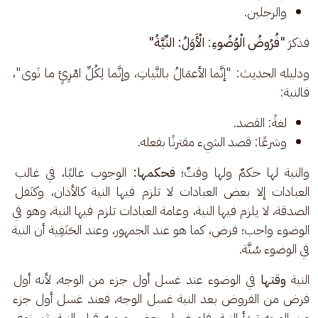
والرجلين.
فذكرَ 
"فُرُوضُ الْوُضُوءِ
: 
الْأَوَلُ: النِّيَّةُ" 
ودليله الحديث: "إنَّما الأعمَالُ بالنَّياتِ، وإنَّما لِكُلِّ امْرِئٍ ما نَوى"، 
فالنية:
لغةً: القصد.
وشرعًا: قصد الشيء مقترنًا بفعله.
والنية لها حكمٌ ولها وقتٌ؛ 
فحكمها: 
الوجوب غالبًا، في غالب 
العبادات إلا بعض العبادات لا تلزم فيها النية كالأذان، وكنَفل 
الصدقة، لا يلزم فيها النية، وعامة العبادات تلزم فيها النية، وهو في 
الوضوء واجب؛ فرض، كما هو عند الجمهور، وعند الحَنَفِية أن النية 
في الوضوء سُنَّة.
النية 
وقتها 
في الوضوء عند غسل أول جزء من الوجه، لأنه أول 
فرض من الفروض بعد النية غسل الوجه، فعند غسل أول جزء 
من الوجه تبدأ النية، فلو غسل بعض وجهه قبل النية، ثم نوى 