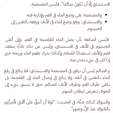
الاستنشاقِ إلّا أن تَكونَ صائمًا"، فيُسن المضمضة. 
والمضمضة: هي وضع الماء في الفم وإدارته فيه.
والاستنشاق: وهو وضع الماء في الأنف ورفعه بالنفس إلى
الخيشوم.
 فتُسن المبالغة بأن يصل الماء للغَلصمة في الفم، وإلى أعلى 
الخيشوم في الأنف في الاستنشاق، ويُسن عن ذلك ثلاثًا؛ ينظف 
الفم والأنف استعدادًا للصلاة، وكذلك يدرك طعم الماء وريحه حتى 
إذا كان في شيء يحذر منه.
و الصائم يُسن أن يرفق في المضمضة والاستنشاق، فلا يبالغ في رفع 
الماء بالنفس في أنفه، ولا يبالغ في إيصال الماء إلى الغَلصمة بل 
يكفي طرف الفم وطرف الأنف للصائم، حتى لا يسبق شيء إلى 
الجوف يتعرض لبطلان الصوم.
والسواك كذلك سُنَّة، في الحديث: "لولاَ أن أشقَّ على أمَّتي لأمرتُهُم 
بالسِّواكِ عندَ كلِّ وضوءٍ".