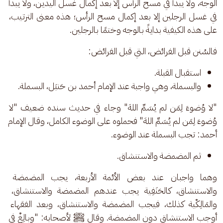
الوجه، ولا يبدأ في مسح الرأس إلا بعد إكمال غسل اليدين، ولا يبدأ 
في غسل الرجلين إلا بعد إكمال مسح الرأس؛ هذه معنى الترتيب، 
على هذه الكيفية بدايةً بالوجه وختمًا بالرجلين.
فالسُنن قبل الفرائض، التي قبل الفرائض:
استقبال القبلة.
والبسملة، وهي واجبة عند الإمام أحمد بن حَنبَل، البسملة.
"لا وُضوءَ لِمَن لم يُسَمِّ اللهَ" وجاء في حديث سنده ضعيف "لا 
وُضوءَ لِمَن لم يُسَمِّ اللهَ" فحملوه على الوضوء الكامل، وقال الإمام 
أحمد: تجب البسملة عند الوضوء.
ثم المضمضة والاستنشاق.
وهما واجبان عند بعض الأئمة الأربعة، يجب المضمضة 
والاستنشاق، كالحَنَفِية يجب عندهم المضمضة والاستنشاق، 
والمَالِكْية كذلك، فيجب المضمضة والاستنشاق، وبعد الفقهاء 
أوجب الاستنشاق دون المضمضة. وقال ﷺ لأصحابه: "وبالِغْ في 