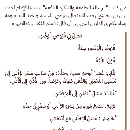
من كتاب 
"الرسالة الجامعة والتذكرة النافعة"
 لسيدنا الإمام أحمد 
بن زين الحبشي رحمه الله تعالى ورضي الله عنه ونفعنا الله بعلومه 
وعلومكم في الدارين آمين. إلى أن قال: قسم الفقه، بَابُ الطَّهَارة:
فصلٌ
فِي فُرُوضِ الْوُضُوءِ
فُرُوضُ الْوُضُوءِ سِتَّةٌ:
الْأَوَلُ: النِّيَّةُ.
الثَّانِي: غَسْلُ ٱلْوَجْهِ معها، وَحَدُّهُ: مِنْ مَنَابِتِ شَعْرِ الرَّأْسِ إِلَىٰ 
مُنْتَهَى اللَّحْييْنِ وَالذَّقَنِ طُولاً، وَعَرْضاً: مِنَ الأُذُنِ إِلَى ٱلْأُذُنِ.
ٱلثَّالِثُ: غَسْلُ ٱلْيَدَيْنِ إِلَى ٱلْمِرْفَقَيْنِ.
الرَّابعُ: مَسْحُ شَيْءٍ مِنْ بَشَرَةِ الرَّأْسِ أَوْ شَعَْرٍ فِي حَدِّهِ.
ٱلْخَامِسُ: غَسْلُ ٱلرّجْلَيْنِ مَعَ ٱلْكَعْبَيْنِ.