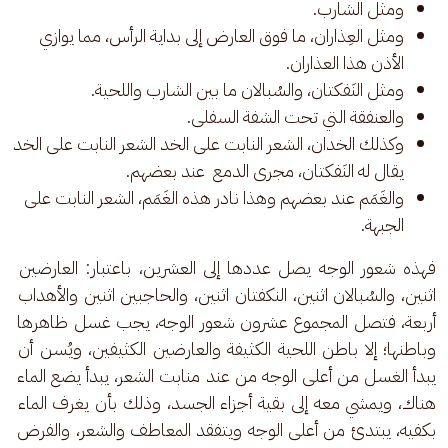
ومثل الشارب.
ومثل العِذاران، ما فوق العارض إلى بداية الرأس، مما يوازي
الأذن هذا العذاران.
ومثل النَفكتان، والسُبالان ما بين الشارب واللحية.
والعنفقة التي تحت الشفة السفلى.
وكذلك الخدان، الشعر النابت على الخد الشعر النابت على الخد
يقال له النَفكتان، مجرى الدمع عند بعضهم.
والغَمَم عند بعضهم وهذا نادر هذه الغَمَم، الشعر النابت على
الجبهة.
فهذه شعور الوجه يصل عددها إلى العشرين، باعتبار: العارضين 
اثنين، والسُبالان اثنين، النكفتان اثنين، والحاجبين اثنين والأهداب 
أربعة، فتصل المجموع عشرون شعور الوجه، يجب غسل ظاهرها 
وباطنها؛ إلا باطن اللحية الكثيفة والعارضين الكثيفين، ويُسن أن 
يبدأ الغسل من أعلى الوجه من عند منابت الشعر، يبدأ يضع الماء 
هناك، ويمشي معه إلى بقية أجزاء الجسد، وذلك بأن يغرف الماء 
بكفيه، يبتدئ من أعلى الوجه ويتفقد المعاطف والشعر، والفرض 