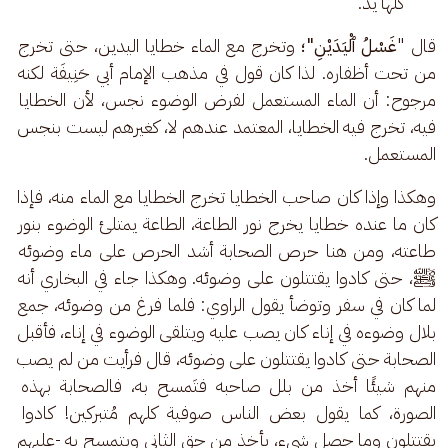
كلها يد.
قال "
غَسْلُ ٱلْيَدَيْنِ"؛
 وتخرج مع الماء خطايا اليدين، حتى تخرج 
من تحت أظفاره. لذا كان قول في مذهب الإمام أبي حَنِيفَة لكنه 
مرجوح: أن الماء المستعمل لفرض الوضوء نجس، لأن الخطايا 
فيه، تخرج فيه الخطايا، المعتمد عندهم لا، كغيرهم ليست بنجس 
المستعمل.
وهكذا وإذا كان صاحب الخطايا تخرج الخطايا مع الماء منه، فإذا 
كان ما عنده خطايا يخرج نور الطاعة، الطاعة يمتلئ الوضوء بنور 
طاعته، ومن هنا حرص الصحابة أشد الحرص على ماء وضوئه 
ﷺ، حتى كادوا يقتتلون على وضوئه. وهكذا جاء في البخاري أنه 
لما كان في سفر وتوضأ يقول الراوي: فلما فرغ من وضوئه، جمع 
بلال وضوءه في إناء كان يصب عليه ويتلقى الوضوء في إناء، فأقبل 
الصحابة حتى كادوا يقتتلون على وضوئه، قال فرأيت من لم يصب 
منهم شيئًا أخذ من بلل صاحبه فتَمسح به، فالصحابة بهذه 
الصورة، كما يقول بعض الناس صوفية كلهم مُتبركين! كادوا 
يقتتلون وما حصل شيء، يأخذ من حق الثاني ويتمسح به -عليهم 