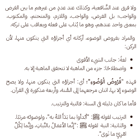
ولا فرق عند الشَّافعية، وكذلك عند عددٍ من غيرهم ما بين الفرض 
والواجب؛ بل الفرض، والواجب، واللازم، والمتحتم، والمكتوب، 
بمعنى واحد عندهم، وهو ما يُثاب على فعله ويعاقب على تركه.
 والمراد بفروض الوضوء، أركانه أي أجزاؤه التي يتكون منها، لأن 
الركن:
لغةً: جانب الشيء الأقوى
واصطلاحًا: جزء من الماهية لا تتحقق الماهية إلا به.
فهذه "
فُرُوضُ الْوُضُوءِ"؛
 أي: أجزاؤه التي يتكون منها، ولا يصح 
الوضوء إلا بها، اثنان مرجعهما إلى السُّنة، وأربعة مذكورة في القرآن.
فأما ما كان دليله في السنة: فالنية والترتيب.
الترتيب لقوله ﷺ: "أبْدأوا بما بَدَأَ اللهُ به"، ولوضوئه مرتبًا.
والثانية: النية
لقوله ﷺ :"إنَّما الأعمَالُ بالنَّياتِ، وإنَّما لِكُلِّ
امْرِئٍ ما نَوى".