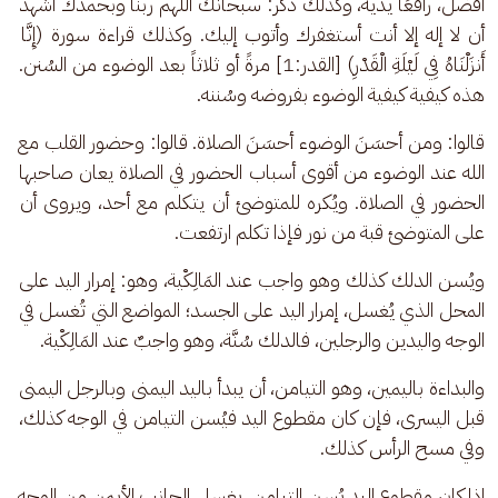
أفضل، رافعًا يديه، وكذلك ذكر: سبحانك اللهم ربنا وبحمدك أشهد 
أن لا إله إلا أنت أستغفرك وأتوب إليك. وكذلك قراءة سورة (إِنَّا 
أَنزَلْنَاهُ فِي لَيْلَةِ الْقَدْرِ) [القدر:1] مرةً أو ثلاثاً بعد الوضوء من السُنن. 
هذه كيفية كيفية الوضوء بفروضه وسُننه.
قالوا: ومن أحسَنَ الوضوء أحسَنَ الصلاة. قالوا: وحضور القلب مع 
الله عند الوضوء من أقوى أسباب الحضور في الصلاة يعان صاحبها 
الحضور في الصلاة. ويُكره للمتوضئ أن يتكلم مع أحد، ويروى أن 
على المتوضئ قبة من نور فإذا تكلم ارتفعت.
ويُسن الدلك كذلك وهو واجب عند المَالِكْية، وهو: إمرار اليد على 
المحل الذي يُغسل، إمرار اليد على الجسد؛ المواضع التي تُغسل في 
الوجه واليدين والرجلين، فالدلك سُنَّة، وهو واجبٌ عند المَالِكْية.
والبداءة باليمين، وهو التيامن، أن يبدأ باليد اليمنى وبالرجل اليمنى 
قبل اليسرى، فإن كان مقطوع اليد فيُسن التيامن في الوجه كذلك، 
وفي مسح الرأس كذلك.
إذا كان مقطوع اليد يُسن التيامن، يغسل الجانب الأيمن من الوجه 