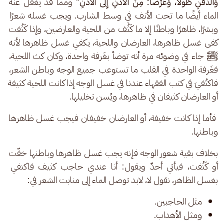
وَالذَّقَنِ طُولاً، وَعَرْضاً: مِنَ الأُذُنِ إِلَى ٱلْأُذُنِ"
 ومما قد يغفل عنه 
الماء أيضًا ما تحت الأنف في وسط الشارب. ويجب غسله شعرًا 
وبشرًا، ظاهرًا وباطنًا إلا ما كَثُف من اللحية والعارضين، وإذا كَثُفت 
كفى غسل ظاهرها، العارضان واللحية، يكفي غسل ظاهرها لأنه 
ﷺ جاء في وضوئه مرة أنه توضأ بغَرفة واحدة، وكان كث اللحية، 
فغَرفة الواحدة في القلب ما تستوعب جميع الوجه وباطن الشعر، 
فاكتُفيَ في كتب الفقهاء عندنا في غسل الوجه إذا كانت اللحية كثيفة 
أو العارضان كثيفان في ظاهرها، ويُسن تخليلها.
 فأما إذا كانت خفيفة، أو العارضان خفيفان فيجب غسل ظاهرها 
وباطنها. 
بخلاف بقية شعور الوجه فإنه يجب غسل ظاهرها وباطنها خفّت 
أو كَثُفت، فيأتي أحدٌ ويقول: أنا عندي حاجب كثيف فاكتفي 
بغسل الظاهر، نقول لا، لابد توصل الماء إلى منابت الشعر في:
مثل الحاجبين.
ومثل الأهداب.