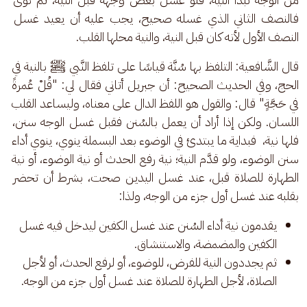
فالنصف الثاني الذي غسله صحيح، يجب عليه أن يعيد غسل 
النصف الأول لأنه كان قبل النية، والنية محلها القلب.
قال الشَّافعية: التلفظ بها سُنَّة قياسًا على تلفظ النَّبي ﷺ بالنية في 
الحج، وفي الحديث الصحيح: أن جبريل أتاني فقال لي: "قُلْ عُمرةً 
في حَجَّةٍ" قال: والقول هو اللفظ الدال على معناه، وليساعد القلب 
اللسان. ولكن إذا أراد أن يعمل بالسُنن فقبل غسل الوجه سنن، 
فلها نية،  فبداية ما يبتدئ في الوضوء بعد البسملة ينوي، ينوي أداء 
سنن الوضوء، ولو قدَّم النية؛ نية رفع الحدث أو نية الوضوء، أو نية 
الطهارة للصلاة قبل، عند غسل اليدين صحت، بشرط أن تحضر 
بقلبه عند غسل أول جزء من الوجه، ولذا: 
يقدمون نية أداء السُنن عند غسل الكفين ليدخل فيه غسل
الكفين والمضمضة، والاستنشاق.
ثم يجددون النية للفرض، للوضوء، أو لرفع الحدث، أو لأجل
الصلاة، لأجل الطهارة للصلاة عند غسل أول جزء من الوجه.