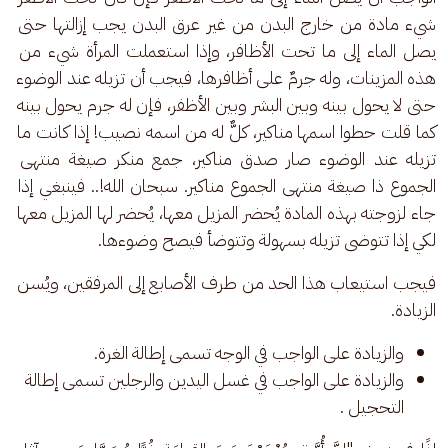
شيء مادة من خارج البدن من غير عرق البدن يجب إزالتها حتى 
يصل الماء إلى ما تحت الأظافر، وإذا استعملت المرأة شيء من 
هذه المزينات، وله جرمٌ على أظافرها، فيجب أن تزيله عند الوضوء 
حتى لا يحول بينه وبين البشر وبين الأظفر، فإن له جرم يحول بينه 
كما قلت حطوا اسمها مناكير، كلٌّ له من اسمه نصيب! إذا كانت ما 
تزيله عند الوضوء صار صدق مناكير، جمع منكر صيغة منتهى 
الجموع ذا صيغة منتهى الجموع مناكير. سبحان الله!.. فينبغي إذا 
جاء لزوجته بهذه المادة يُحضر المزيل معها، يُحضر لها المزيل معها 
لكي إذا تتوضى تزيله بسهولة وتتوضأ فيصح وضوءها.
فيجب استيعاب هذا الحد من طرف الأصابع إلى المرفقين، ويُسن 
الزيادة. 
والزيادة على الواجب في الوجه تسمى إطالة الغرة.
والزيادة على الواجب في غسل اليدين والرجلين تسمى إطالة
التحجيل .