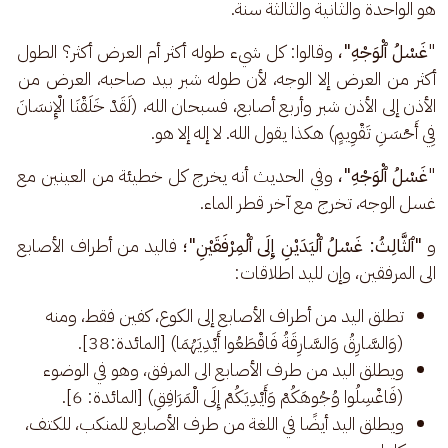
هو الواحدة والثانية والثالثة سنة.
"
غَسْلُ ٱلْوَجْهِ"،
 وقالوا: كل شيء طوله أكثر أم العرض أكثر؟ الطول 
أكثر من العرض إلا الوجه، لأن طوله شبر بيد صاحبه، العرض من 
الأذن إلى الأذن شبر وأربع أصابع، فسبحان الله، (لَقَدْ خَلَقْنَا الْإِنسَانَ 
فِي أَحْسَنِ تَقْوِيمٍ) هكذا يقول الله. لا إله إلا هو.
"
غَسْلُ ٱلْوَجْهِ"، 
وفي الحديث أنه يخرج كل خطيئة من العينين مع 
غسل الوجه، تخرج مع آخر قطر الماء. 
و 
"ٱلثَّالِثُ: غَسْلُ ٱلْيَدَيْنِ إِلَى ٱلْمِرْفَقَيْنِ"؛
 فاليد من أطراف الأصابع 
الى المرفقين، وإن لليد اطلاقات: 
تطلق اليد من أطراف الأصابع إلى الكوع، كفين فقط، ومنه
(وَالسَّارِقُ وَالسَّارِقَةُ فَاقْطَعُوا أَيْدِيَهُمَا) [المائدة:38].
ويطلق اليد من طرف الأصابع الى المرفق، وهو في الوضوء
(فَاغْسِلُوا وُجُوهَكُمْ وَأَيْدِيَكُمْ إِلَى الْمَرَافِقِ) [المائدة: 6].
ويطلق اليد أيضًا في اللغة من طرف الأصابع للمنكب، للكتف،