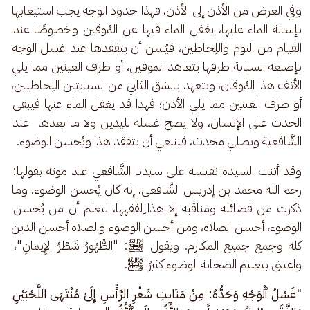
وفي العرض من الأذن إلى الأذن، فهذا حدود الوجه يجب استيعابها 
بإسالة الماء عليها، يغفل الماء فيها عن المُوقين وخصوصًا عند 
القيام من النوم واللِحاظين، فيُسن أن يتفقدها عند غسل الوجه 
بإصبعه السبابة طرفها يتعاهد الموقين، أو طرف العينين مما يلي 
الأنف هذا المُوقان، ويتعهد بالشق الثاني من السبابتين اللِحاظيين، 
أو طرف العينين مما يلي الأذن؛ فهذا قد يغفل الماء عنها فيبقى 
الحدث على الإنسان، ولا يصح غسله لليدين ولا ما بعدها  عند 
الشَّافعية ويصلي محدث، فينبغي أن يتفقد هذا ويُحسن الوضوء.
وقد أثنت السيدة نفيسة على سيدنا الشَّافعي عند موته بقولها: 
رحم الله محمد بن إدريس الشَّافعي، إنه كان يُحسن الوضوء. وما 
ذكرت من فضائله ومناقبه إلا هذا ِلفقهها، لتعلم أن من يُحسن 
الوضوء، أحسن الصلاة، ومن أحسن الوضوء والصلاة أحسن الدين 
كله وجمع جميع المكارم. ويقول ﷺ: "الطُّهُورُ شَطْرُ الإِيمانِ"، 
واعتنى بتعليم الصحابة الوضوء كثيرًا ﷺ.
"غَسْلُ ٱلْوَجْهِ وَحَدُّهُ: مِنْ مَنَابِتِ شَغْرِ الرَّأْسِ إِلَىٰ مُنْتَهَى اللَّحْبَيْنِ 