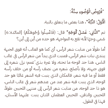
 "
فُرُوضُ الْوُضُوءِ سِتَّةٌ:
الْأَوَلُ: النِّيَّةُ"، 
هذا بعض ما يتعلق بالنية.
ثم 
"الثَّانِي: غَسْلُ ٱلْوَجْهِ"
 قال: (فَاغْسِلُوا وُجُوهَكُمْ) [المائدة:6] 
سُمي وجهًا لأنه تقع به المواجهة، هو حده من أين إلى أين؟
أما طولًا من منابت شعر الرأس، أي كما هو الغالب أنه فوق الجبهة 
يبتدي نبات شعر الرأس، فمنبت الذي يبدأ من شعر الرأس في غالب 
الناس، هذا حد الوجه ما تحته، ولا عبرة بذي َغمم؛ نزل شعره إلى 
فوق جبهته، ولا بأصلع، شعره من نصف رأسه أو من خلف رأسه 
فقط أو ما فيه شعر، فالمكان الذي ينبت فيه الشعر غالبًا هو حد 
الوجه، الذي ينبت فيه شعر عند من عندهم شعر في غالب الناس، 
هو ذا حد الوجه، من منابت شعر الرأس إلى منتهى اللحيين طولاً، 
اللحيين والذقن، اللحيين العظمان اللذان ينبت عليهما الأسنان، 
فهذا في الطول. 