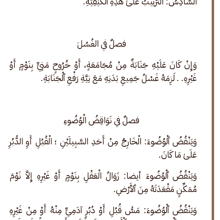
السَّادِسُ: التَّرْتِيبُ عَلَىٰ هَٰذِهِ ٱلْكَيْفِيَّةِ.
فصلٌ في الغُسُل
وَإِنْ كَانَ عَلَيْهِ جَنَابَةٌ مِنْ مُجَامَعَةٍ، أَوْ خُرُوحٍ مَنِيٍّ بِنَوْمٍ أَوْ 
غَيْرِهِ. . لَزِمَهُ غَسْلُ جَمِيعِ بَدَنِهِ مَعَ نِيَّةِ رَفْعِ ٱلْجَنَابَةِ.
فصلٌ في نَوَاقِضُ الْوُضُوءِ
وَيَنْقُضُ ٱلْوُضُوءَ: الْخَارِجُ مِنْ أَحَدِ السَّبِيلَيْنِ ؛ الْقُبُلِ أَوِ الدُّبُرِ 
عَلَىٰ مَا كَانَ.
وَيَنْقُضُ ٱلْوُضُوءَ أيضا: زَوَالُ الْعَقْلِ بِنَوْمٍ أَوْ غَيْرِهِ إِلاَّ نَوْمَ 
مُمَكِّنٍ مَقْعَدَتَهُ مِنَ ٱلأَرْضِ.
وَيَنْقُضُ ٱلْوُضُوءَ: مَسُّ قُبُلِ أَوْ دُبُرِ آدَمِيٍّ مِنْهُ أَوْ مِنْ غَيْرِهِ 