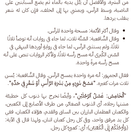
من البشرة، والأفضل أن يَبُل يديه بالماء ثم يضع السبابتين على 
الناصية، وسط الرأس، ويمشي بها إلى الخلف، فإن كان له شعر 
ينقلب يردها.
وقال أكثر الأئمة: مسحة واحدة للرأس.
وقال الشَّافعية: السُنَّة ثلاث، لما جاء في روايات أنه توضأ ثلاثًا
ثلاثًا، ولم يستثني الرأس، لما جاء في روايةٍ أوردها البيهقي في
السُنن الكُبرى أنه مسح رأسه ثلاثًا، ولأكثر الروايات تنص على أنه
مسح رأسه مرةً واحدة.
فقال الجمهور: أنه مرة واحدة يمسح الرأس. وقال الشَّافعية: يُسن 
ثلاث مرات كغيره. 
"مَسْحُ شَيْءٍ مِنْ بَشَرَةِ الرَّأْسِ أَوْ شَعَْرٍ فِي حَدِّهِ"
.
 "
ٱلْخَامِسُ: غَسْلُ ٱلرّجْلَيْنِ"، 
وأيضًا تخرج بها ذنوب كل خطيئة 
مشتها رجلاه، أي الذنوب الصغائر، من طرف الأصابع إلى الكعبين، 
والكعبان العظمان البارزان بين الساق والقدم، هؤلاء الكعبان، ففي 
كل يد مرفق واحد، وفي كل رجل كعبان اثنان، ولهذا قال في الآية: 
(وَأَرْجُلَكُمْ إِلَى الْكَعْبَيْن)؛ أي: كعبيَّ كل رجل.