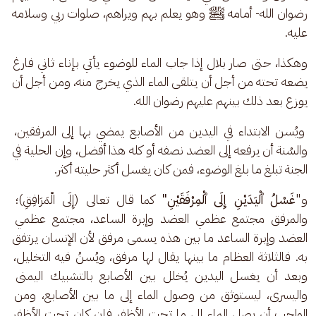
رضوان الله- أمامه ﷺ وهو يعلم بهم ويراهم، صلوات ربي وسلامه 
عليه.
وهكذا، حتى صار بلال إذا جاب الماء للوضوء يأتي بإناء ثاني فارغ 
يضعه تحته من أجل أن يتلقى الماء الذي يخرج منه، ومن أجل أن 
يوزع بعد ذلك بينهم عليهم رضوان الله.
 ويُسن الابتداء في اليدين من الأصابع يمضي بها إلى المرفقين، 
والسُنة أن يرفعه إلى العضد نصفه أو كله هذا أفضل، وإن الحلية في 
الجنة تبلغ ما بلغ الوضوء، فمن كان يغسل أكثر حليته أكثر.
و"
غَسْلُ ٱلْيَدَيْنِ إِلَى ٱلْمِرْفَقَيْنِ"
 كما قال تعالى (إِلَى الْمَرَافِقِ)؛ 
والمرفق مجتمع عظمي العضد وإبرة الساعد، مجتمع عظمي 
العضد وإبرة الساعد ما بين هذه يسمى مرفق لأن الإنسان يرتفق 
به. فالثلاثة العظام ما بينها يقال لها مرفق، ويُسنُ فيه التخليل، 
وبعد أن يغسل اليدين يُخلل بين الأصابع بالتشبيك اليمنى 
واليسرى، ليستوثق من وصول الماء إلى ما بين الأصابع، ومن 
الواجب أن يصل الماء إلى ما تحت الأظفر فإن كان تحت الأظفر 