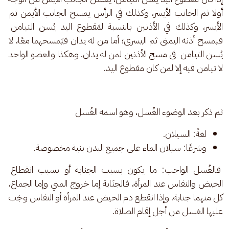
أولا ثم الجانب الأيسر، وكذلك في الرأس يمسح الجانب الأيمن ثم 
الأيسر، وكذلك في الأذنين بالنسبة لمَقطوع اليد يُسن التيامن 
فيمسح أذنه اليمنى ثم اليسرى؛ أما من له يدان فيَمسحهما معًا، لا 
يُسن التيامن  في مسح الأذنين لمن له يدان. وهكذا والعضو الواحد 
لا تيامن فيه إلا لمن كان مقطوع اليد.
ثم ذكر بعد الوضوء الغُسل، وهو اسمه الغُسل
لغةً: السيلان.
وشرعًا: سيلان الماء على جميع البدن بنية مخصوصة.
 فالغُسل الواجب: ما يكون بسبب الجنابة أو بسبب انقطاع 
الحيض والنفاس عند المرأة، فالجنَابة إما خروج المني وإما الجماع، 
كل منهما جنابة. وإذا انقطع دم الحيض عند المرأة أو النفاس وجَب 
عليها الغسل من أجل إقام الصلاة.