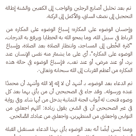
 ثم بعد تخليل أصابع الرجلين والواجب إلى الكعبين والسُنة إطالة 
التحجيل إلى نصف الساق، والأكمل إلى الركبة.
وإحسان الوضوء على المكاره؛ إسباغ الوضوء على المكاره من 
الرباط في سبيل الله، وما يمحو الله به الخطايا ويرفع به الدرجات، 
"كثرة الخُطى إلى المساجد، وانتظار الصلاة بعد الصلاة، وإسباغ 
الوضوء على المكاره"، أي على ما يشمئز منه نفس الإنسان عند 
برد، أو عند مرض، أو عند تعب، فإسباغ الوضوء في حالة هذه 
المكاره من أعظم القربات إلى الله سبحانه وتعالى-.
ثم الدعاء بعد الوضوء، بـ أشهد أن لا إله إلا الله وأشهد أن محمدًا 
عبده ورسوله.. وقد جاء في الصحيحين أن من يأتي بهما بعد كل 
وضوء فتحت له أبواب الجنة الثمانية يدخل من أيها شاء. وفي رواية 
في غير الصحيحين أن في السُنن يقول زيادة: آللهم اجعلني من 
التوابين واجعلني من المتطهرين، واجعلني من عبادك الصَّالحين.
ومما يُسن أيضًا أنه بعد الوضوء يأتي بهذا الدعاء مستقبل القبلة 