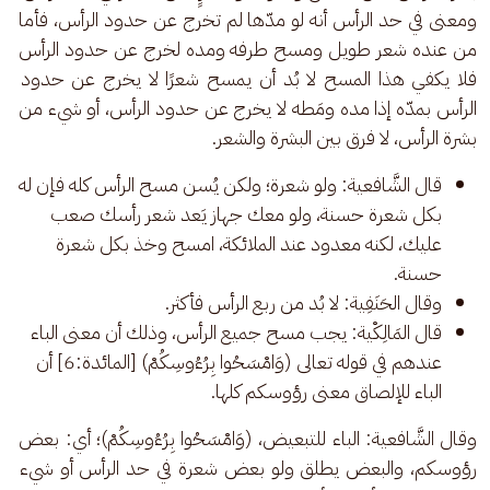
ومعنى في حد الرأس أنه لو مدّها لم تخرج عن حدود الرأس، فأما 
من عنده شعر طويل ومسح طرفه ومده لخرج عن حدود الرأس 
فلا يكفي هذا المسح لا بُد أن يمسح شعرًا لا يخرج عن حدود 
الرأس بمدّه إذا مده ومَطه لا يخرج عن حدود الرأس، أو شيء من 
بشرة الرأس، لا فرق بين البشرة والشعر.
قال الشَّافعية: ولو شعرة؛ ولكن يُسن مسح الرأس كله فإن له
بكل شعرة حسنة، ولو معك جهاز يَعد شعر رأسك صعب
عليك، لكنه معدود عند الملائكة، امسح وخذ بكل شعرة
حسنة.
وقال الحَنَفِية: لا بُد من ربع الرأس فأكثر.
قال المَالِكْية: يجب مسح جميع الرأس، وذلك أن معنى الباء
عندهم في قوله تعالى (وَامْسَحُوا بِرُءُوسِكُمْ) [المائدة:6] أن
الباء للإلصاق معنى رؤوسكم كلها.
وقال الشَّافعية: الباء للتبعيض، (وَامْسَحُوا بِرُءُوسِكُمْ)؛ أي: بعض 
رؤوسكم، والبعض يطلق ولو بعض شعرة في حد الرأس أو شيء 