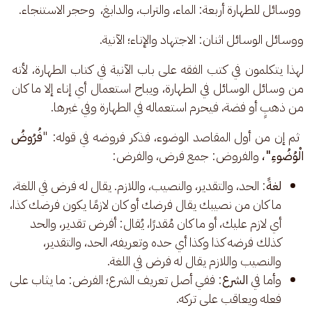
 ووسائل للطهارة أربعة: الماء، والتراب، والدابغ،  وحجر الاستنجاء.
ووسائل الوسائل اثنان: الاجتهاد والإناء؛ الآنية. 
لهذا يتكلمون في كتب الفقه على باب الآنية في كتاب الطهارة، لأنه 
من وسائل الوسائل في الطهارة، ويباح استعمال أي إناء إلا ما كان 
من ذهبٍ أو فضة، فيحرم استعماله في الطهارة وفي غيرها.
 ثم إن من أول المقاصد الوضوء، فذكر فروضه في قوله: "
فُرُوضُ 
الْوُضُوءِ"، 
والفروض: جمع فرض، والفرض: 
لغةً
: الحد، والتقدير، والنصيب، واللازم. يقال له فرض في اللغة،
ما كان من نصيبك يقال فرضك أو كان لازمًا يكون فرضك كذا،
أي لازم عليك، أو ما كان مُقدرًا، يُقال: أفرض تقدير، والحد
كذلك فرضه كذا وكذا أي حده وتعريفه، الحد، والتقدير،
والنصيب واللازم يقال له فرض في اللغة.
وأما في
الشرع
: ففي أصل تعريف الشرع؛ الفرض: ما يثاب على
فعله ويعاقب على تركه.