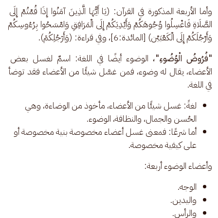
وأما الأربعة المذكورة في القرآن: (يَا أَيُّهَا الَّذِينَ آمَنُوا إِذَا قُمْتُمْ إِلَى 
الصَّلَاةِ فَاغْسِلُوا وُجُوهَكُمْ وَأَيْدِيَكُمْ إِلَى الْمَرَافِقِ وَامْسَحُوا بِرُءُوسِكُمْ 
وَأَرْجُلَكُمْ إِلَى الْكَعْبَيْن)⁩ [المائدة:6]، وفي قراءة: (وَأَرۡجُلِكُمۡ).
"فُرُوضُ الْوُضُوءِ"، 
الوضوء أيضًا في اللغة: اسمٌ لغسل بعض 
الأعضاء، يقال له وضوء، فمن غسَّل شيئًا من الأعضاء فقد توضأ 
في اللغة.
لغةً: غسل شيئًا من الأعضاء، مأخوذ من الوضاءة، وهي
الحُسن والجمال، والنظافة، الوضوء.
أما شرعًا: فمعنى غسل أعضاء مخصوصة بنية مخصوصة أو
على كيفية مخصوصة.
وأعضاء الوضوء أربعة:
الوجه.
واليدين.
والرأس.