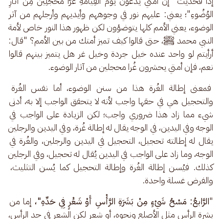
إذًا فحديث "إنَّ أُمَّتي يُدْعَوْنَ يَومَ القِيامَةِ غُرًّا مُحَجَّلِينَ مِن آثارِ 
الوُضُوءِ"؛ يعني: عليهم نور في وجوههم وأيديهم وأرجلهم من آثر 
الوضوء، يعني الأمم كلها يتوضؤون لكن ظهور هذا النور خاص لأمة 
النبي محمد ﷺ، حتى قالوا كيف تميز أمتك من بين الأمم؟ "قال: 
أرأيتم لو واحد عنده خيل جردة وخيل غر هل يتميز بينهم قالوا 
نعم، فإن أمتي يحشرون غُرا محجلين من آثار الوضوء.
 فمعنى إطالة الغُرة هذا من سنن الوضوء، أما نفس الغُرة 
والتحجيل هي في حقها واجب لأنه لا يتحقق الواجب إلا به، أدنى 
شيء مما زاد هذا ضروري واجب؛ لكن الزيادة على الواجب في 
الوجه وفي اليدين، في الوجه يقال له إطالة غُرة، وفي اليدين والرجلين 
يقال له إطالته تحجيل، التحجيل في اليدين والرجلين، والغُرة في 
الوجه، وما زاد على الواجب في اليدين يُقال له تحجيل، وفي الرجلين 
كذلك. فيُسن إطالة الغُرة وإطالة التحجيل كما يُسن التثليث، 
والفرض غسلة واحدة.
"
الرَّابعُ: مَسْحُ شَيْءٍ مِنْ بَشَرَةِ الرَّأْسِ أَوْ شَعَْرٍ فِي حَدِّهِ"،
 إما من 
بشرة الرأس مثل الأصلع ونحوه، أو شعرٍ لكن الشعر في حد الرأس، 