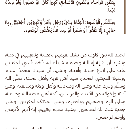
بِبَطْنِ ٱلْراحة، وَبُطُونِ ٱلْأَصَابعِ، كَبِيراً كَانَ أَوْ صَغِيراً وَلَوْ وَلَدَهُ 
مَيْتاً.
وَيَنْقُضُ ٱلْوُضُوءَ: الْتِقَاءُ بَشَرَتَيْ رَجُلٍ وَٱمْرَأَةٍ كَبِيرَيْنِ أَجْنَبيَّيْنِ بِلاَ 
حَائِلٍ؛ إِلَّا ظُفْراً أَوْ شَعَراً أَوْ سِنَا فَلَاَ يَنْقُضُ ٱلْوُضُوءَ.
الحمد لله ينور قلوب من يشاء لفهمهم لخطابه وتفقِيههم في دينه، 
ونشهد أن لا إله إلا الله وحده لا شريك له، يأخذ بأيدي المقبلين 
عليه على اتباع حبيبه وأمينه، ونشهد أن سيدنا محمدًا عبده 
ورسوله المجتبى المختار، سيد أهل قربه وأهل محبته، صلَّى الله 
وسلَّم وبارك عليه وعلى آلهِ وصحابته وأهل ولائه ومتابعته، وعلى 
آبائه وإخوانه من الأنبياء والمرسلين، أئمة أهل محبة الله وطاعته، 
وعلى آلهم وصحبهم وتابعيهم، وعلى الملائكة المقربين، وعلى 
جميع عباد الله الصالحين، وعلينا معهم وفيهم، إنه أكرم الأكرمين 
وأرحم الراحمين.