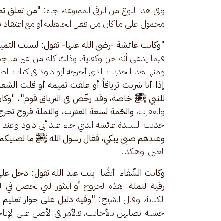
وفي هذا النوع من الرقى الممنوعة، جاء: 
"من تعلق تميم
محمول على ما كان من فعل الجاهلية أو مع اعتقاد تأ
"وكانت عائشة -رضي الله عنها- تقول: ليست التميمة م
فيما يدعى أنه حرز وكفاية. وذلك كله من غير ما جم
ومنها هذا الحديث الذي أخرجه أبو داود في كتاب الط
إذا أنا شربت ترياقاً أو علقت تميمة أو قلت الشع
للنبي ﷺ خاصة، وقد رخّص في الترياق قوم"،
 "
وكان
والعقرب، 
والحُمة لسعة العقرب، والنملة قروح تخرج
حديث السيدة عائشة الذي جاء عند أبي داود وعند ا
وعندهم صبي يبكي، فقال رسول الله ﷺ ما لصبيكم هذ
العين. وهكذا.
وكانت الشّفاء 
-أيضًا- 
بنت عبد الله تقول: دخل علي
رقية النملة 
-هذه الجروح أو البثور التي تحصل في ا
الكتابة. وقال الشيخ: 
"وفيه دليل على جواز تعليم ال
خشية اتصالهن بالأجانب، فالأمر في الأصل على الإبا