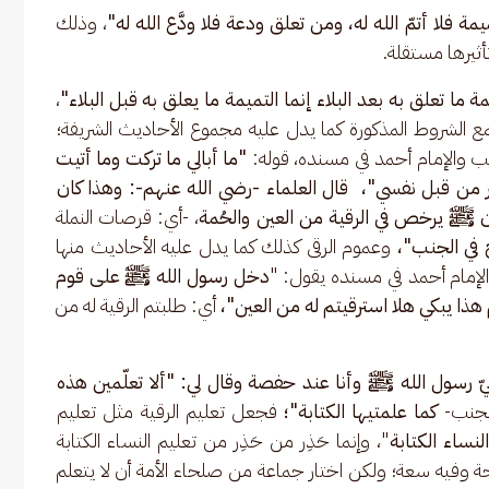
ة فلا أتمّ الله له، ومن تعلق ودعة فلا ودَّع الله له"
، وذلك 
ثيرها مستقلة. 
ا تعلق به بعد البلاء إنما التميمة ما يعلق به قبل البلاء"
، 
ع الشروط المذكورة كما يدل عليه مجموع الأحاديث الشريفة؛ 
ب والإمام أحمد في مسنده، قوله: 
"ما أبالي ما تركت وما أتيت 
ر من قبل نفسي"،  قال العلماء -رضي الله عنهم-: وهذا كان 
 ﷺ يرخص في الرقية من العين والحُمة
، -أي: قرصات النملة 
 في الجنب"،
 وعموم الرقى كذلك كما يدل عليه الأحاديث منها 
لإمام أحمد في مسنده يقول: "
دخل رسول الله ﷺ على قوم 
ا يبكي هلا استرقيتم له من العين"،
 أي: طلبتم الرقية له من 
ّ رسول الله ﷺ وأنا عند حفصة وقال لي: "ألا تعلّمين هذه 
لجنب- 
كما علمتيها الكتابة"؛
 فجعل تعليم الرقية مثل تعليم 
نساء الكتابة
"، وإنما حَذِر من حَذِر من تعليم النساء الكتابة 
حة وفيه سعة؛ ولكن اختار جماعة من صلحاء الأمة أن لا يتعلم 