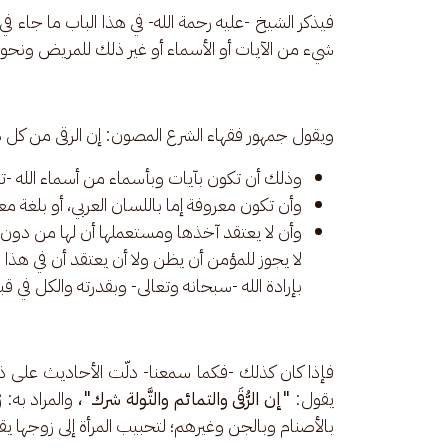
فيذكر الشيخ -عليه رحمة الله- في هذا الباب ما جاء في 
شيء من الآيات أو الأسماء أو غير ذلك للمريض ونحوه؛ 
ويقول جمهور فقهاء الشرع المصون: إن الرقى من كل
وذلك أن تكون بآيات وبأسماء من أسماء الله -تب
وأن تكون معروفة إما باللسان العربي، أو بلغة مع
وأن لا يعتقد آخذها ومستعملها أن لها من دون الل
لا يجوز للمؤمن أن يظن ولا أن يعتقد أن في هذا ا
بإرادة الله -سبحانه وتعالى- وبقدرته والكل في ق
فإذا كان كذلك -فكما سمعنا- دلّت الأحاديث على ذ
يقول: 
"إن الرُّقَى والتمائم والتَّولة شرك"،
 والمراد به: ر
بالأصنام وبالجن وغيرهم؛ لتحبيب المرأة إلى زوجها يقال