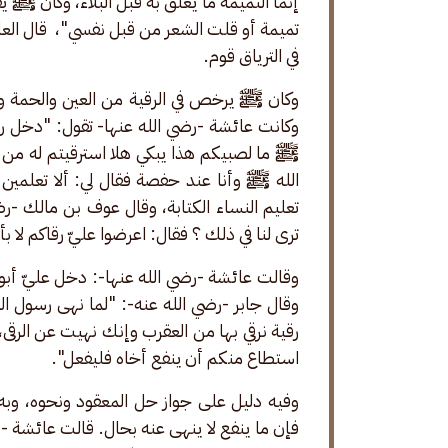
إنما التميمة ما يعلق به قبل البلاء، وكان ﷺ يق
تميمة أو قلت الشعر من قبل نفسي"،  قال الع
في الترياق قوم. 
وكان ﷺ يرخص في الرقية من العين والحمة وال
وكانت عائشة -رضي الله عنها- تقول: "دخل 
ﷺ ما لصبيكم هذا يبكي هلا استرقيتم له من ا
الله ﷺ وأنا عند حفصة فقال لي: ألا تعلمين ه
تعليم النساء الكتابة، وقال عوف بن مالك -رضي 
ترى لنا في ذلك ؟ فقال: اعرضوا عليّ رقاكم لا ب
وقالت عائشة -رضي الله عنها-: دخل عليّ أبو بك
وقال جابر -رضي الله عنه-: "لما نهى رسول ال
رقية نرقي بها من العقرب وإنك نهيت عن الرقى
استطاع منكم أن ينفع أخاه فليفعل".
وفيه دليل على جواز حل المعقود ونحوه، وبه 
فإن ما ينفع لا ينهى عنه بحال. قالت عائشة 