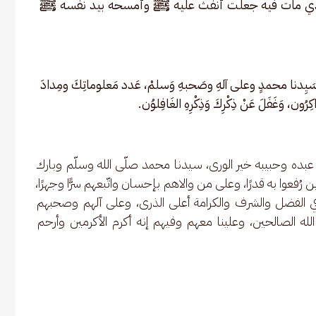
الذي مات فيه جعلت أنفث عليه ﷺ وأمسحه بيد نفسه ﷺ  
سَيِدنا محمدٍ وعلى آلهِ وصَحبهِ وَسلمْ، عَدد مَعلوماتِكَ ومِدادَ 
ذّاكِرُون، وَغَفَلَ عَنْ ذِكْرِكَ وَذِكْرِهِ الغَافِلوُن.
ن عبده وحبيبه خير الورى، سيدنا محمد صلّى الله وسلّم وبارك 
ن رُفعوا به قدرًا، وعلى من والاهم بإحسان واتّبعهم سرًّا وجهرًا، 
ن في الفضل والشرف والكرامة أعلى الذرى، وعلى آلهم وصحبهم 
لله الصالحين، وعلينا معهم وفيهم إنه أكرم الأكرمين وأرحم 