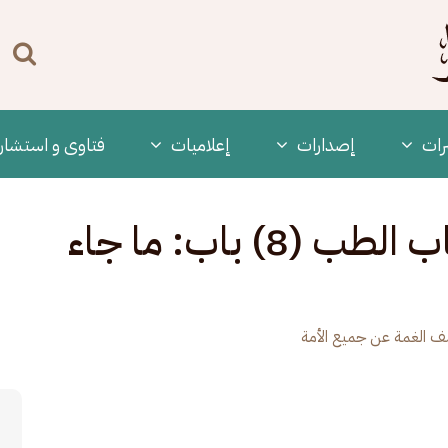
n
enu
رات
‫إصدارات
إعلاميات
فتاوى و استشار
كشف الغمة -436- كتاب الطب (8) باب: ما جاء
 الغمة عن جميع الأمة