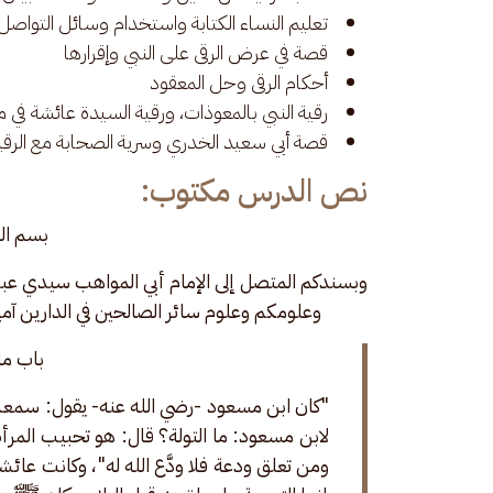
تعليم النساء الكتابة واستخدام وسائل التواصل
قصة في عرض الرقى على النبي وإقرارها
أحكام الرقى وحل المعقود
رقية النبي بالمعوذات، ورقية السيدة عائشة في
قصة أبي سعيد الخدري وسرية الصحابة مع الرقي
نص الدرس مكتوب:
بسم الل
وبسندكم المتصل إلى الإمام أبي المواهب سيدي عبدا
وعلومكم وعلوم سائر الصالحين في الدارين آمي
باب ما 
"كان ابن مسعود -رضي الله عنه- يقول: سمعت رس
لابن مسعود: ما التولة؟ قال: هو تحبيب المرأة 
ومن تعلق ودعة فلا ودَّع الله له"، وكانت عائش