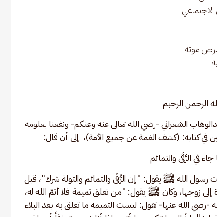
 الاجتماعي
 مرض موته
ة
ه الرحمن الرحيم
لوهاب الشعراني -رضي الله تعالى عنه وعنكم- ونفعنا بعلومه 
ن في كتابه: (كشف الغمة عن جميع الأمة)،  إلى أن قال:
جاء في الرُّقَى والتمائم 
ول الله ﷺ يقول: "إن الرُّقَى والتمائم والتولة شرك"، قيل 
إلى زوجها، وكان ﷺ يقول: "من تعلق تميمة فلا أتمّ الله له، 
ة -رضي الله عنها- تقول: ليست التميمة ما تعلق به بعد البلاء 