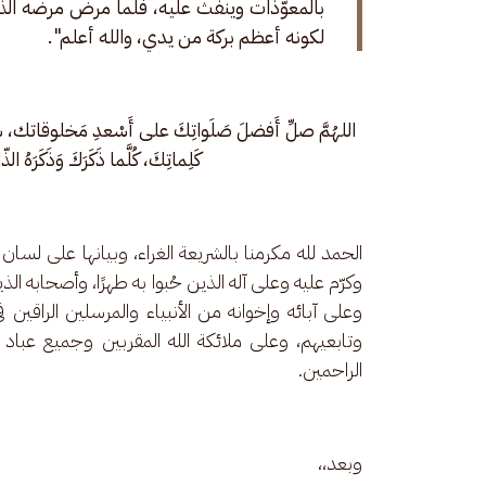
بالمعوّذات وينفث عليه، فلما مرض مرضه 
لكونه أعظم بركة من يدي، والله أعلم".
اللهُمَّ صلِّ أَفضلَ صَلَواتِكَ على أَسْعدِ مَخلوقاتك، 
كَلِماتِكَ، كُلَّما ذَكَرَكَ وَذَكَرَهُ ال
الحمد لله مكرمنا بالشريعة الغراء، وبيانها على لسا
وكرّم عليه وعلى آله الذين حُبوا به طهرًا، وأصحابه الذي
وعلى آبائه وإخوانه من الأنبياء والمرسلين الراقي
وتابعيهم، وعلى ملائكة الله المقربين وجميع عباد ا
الراحمين.
وبعد،، 