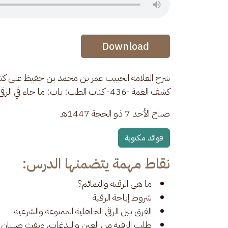
Audio Stream
Download
شرح العلامة الحبيب عمر بن محمد بن حفيظ على كتاب 
كشف الغمة -436- كتاب الطب: باب: ما جاء في الرقى والتمائم
صباح الأحد 7 ذو الحجة 1447هـ
فوائد مكتوبة
نقاط مهمة يتضمنها الدرس:
ما هي الرقية والتمائم؟
شروط إباحة الرقية
الفرق بين الرقى الجاهلية الممنوعة والشرعية
طلب الرقية من العين واللدغات، ونفث صبيان 