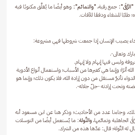
"الرُّقَى":
 جمع رقية، 
"والتمائم":
 وهو أيضًا ما يُعَلَّق مكتوبًا فيه 
طلبًا للشفاء ودفعًا للآفات. 
 داء يصيب الإنسان إذا جمعت شروطها فهي مشروعة: 
ارك وتعالى-.
روفة وليس فيها إبهام ولا إيهام.
ه أثرًا؛ وإنما هي كغيرها من الأسباب؛ واستعمال أنواع الأدوية
لدواء تأثيرٌ مستقل من دون إرادة الله، فلا يكون ذلك؛ وإنما هو
بضته وتحت إرادته -جلّ جلاله-.
لك، وجاءنا عدد من الأحاديث؛ وذكر هنا عن ابن مسعود أنه 
ُقَى الجاهلية وتمائمها، 
والتَّولة
: ما يُستعمل أيضًا من التوسلات 
 له التَّولة؛ قال: عدّها هذه من الشرك. 