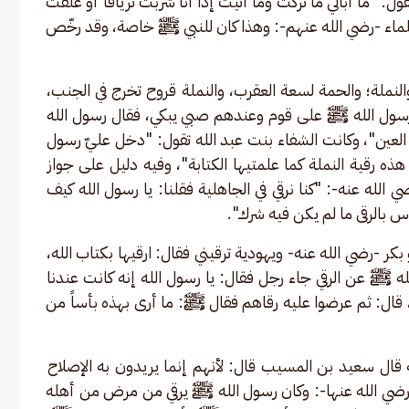
ول: "ما أبالي ما تركت وما أتيت إذا أنا شربت ترياقاً أو علقت 
لماء -رضي الله عنهم-: وهذا كان للنبي ﷺ خاصة، وقد رخّص 
نملة؛ والحمة لسعة العقرب، والنملة قروح تخرج في الجنب، 
رسول الله ﷺ على قوم وعندهم صبي يبكي، فقال رسول الله 
لعين"، وكانت الشفاء بنت عبد الله تقول: "دخل عليّ رسول 
ذه رقية النملة كما علمتيها الكتابة"، وفيه دليل على جواز 
الله عنه-: "كنا نرقي في الجاهلية فقلنا: يا رسول الله كيف 
أس بالرقى ما لم يكن فيه شرك".
ر -رضي الله عنه- ويهودية ترقيني فقال: ارقيها بكتاب الله، 
له ﷺ عن الرقي جاء رجل فقال: يا رسول الله إنه كانت عندنا 
، قال: ثم عرضوا عليه رقاهم فقال ﷺ: ما أرى بهذه بأساً من 
قال سعيد بن المسيب قال: لأنهم إنما يريدون به الإصلاح 
-رضي الله عنها-: وكان رسول الله ﷺ يرقي من مرض من أهله 