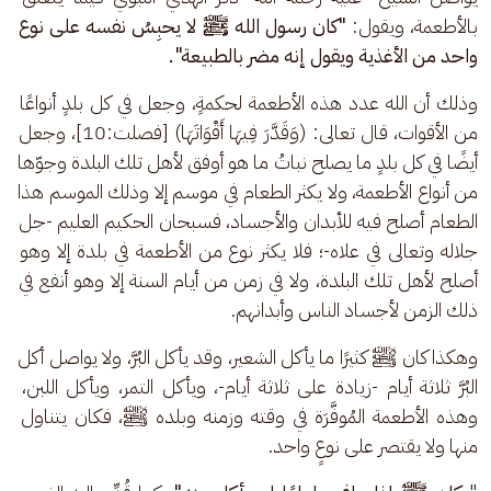
بالأطعمة، ويقول: 
"كان رسول الله ﷺ لا يحبِسُ نفسه على نوع 
واحد من الأغذية ويقول إنه مضر بالطبيعة".
وذلك أن الله عدد هذه الأطعمة لحكمةٍ، وجعل في كل بلدٍ أنواعًا 
من الأقوات، قال تعالى: (وَقَدَّرَ فِيهَا أَقْوَاتَهَا) [فصلت:10]، وجعل 
أيضًا في كل بلدٍ ما يصلح نباتُ ما هو أوفق لأهل تلك البلدة وجوّها 
من أنواع الأطعمة، ولا يكثر الطعام في موسم إلا وذلك الموسم هذا 
الطعام أصلح فيه للأبدان والأجساد، فسبحان الحكيم العليم -جل 
جلاله وتعالى في علاه-؛ فلا يكثر نوع من الأطعمة في بلدة إلا وهو 
أصلح لأهل تلك البلدة، ولا في زمن من أيام السنة إلا وهو أنفع في 
ذلك الزمن لأجساد الناس وأبدانهم.
وهكذا كان ﷺ كثيرًا ما يأكل الشعير، وقد يأكل البُرَّ، ولا يواصل أكل 
البُرَّ ثلاثة أيام -زيادة على ثلاثة أيام-، ويأكل التمر، ويأكل اللبن، 
وهذه الأطعمة المُوفَّرَة في وقته وزمنه وبلده ﷺ، فكان يتناول 
منها ولا يقتصر على نوعٍ واحد.