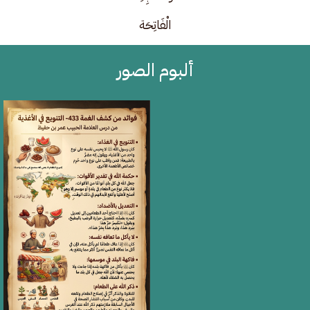
الْفَاتِحَة
ألبوم الصور