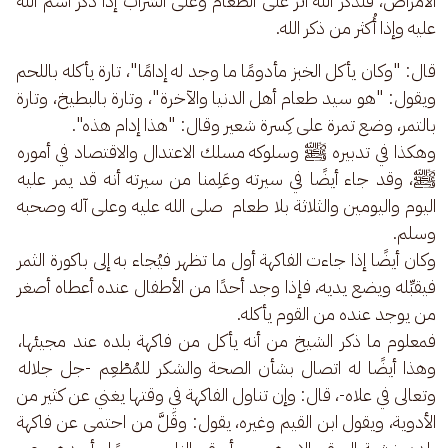
الأمراض، فلذكر الله أثر على الطعام وعلى الشراب إذا ذُكر اسم الله 
عليه وإذا أُكثر من ذكر الله.
قال: "وكان يأكل الخبز مأدومًا ما وجد له إدامًا"، تارة يأكله باللحم 
ويقول: "هو سيد طعام أهل الدنيا والآخرة"، وتارة بالبطيخ، وتارة 
بالتمر، وضع تمرة على كِسرة شعير وقال: "هذا إدام هذه". 
وهكذا في تدبيره ﷺ وسلوكه مسلك الاعتدال والاقتصاد في أموره 
ﷺ، وقد جاء أيضًا في سيرته وعَلِمنا من سيرته أنه قد يمر عليه 
اليوم واليومين والثلاثة بلا طعام  صلى الله عليه وعلى آله وصحبه 
وسلم. 
وكان أيضًا إذا جاءت الفاكهة أول ما تظهر فيُجاء به إلى باكورة الثمر 
فيقبِّله ويضع يديه، فإذا وجد أحدًا من الأطفال عنده أعطاه أصغر 
من يوجد عنده من القوم يأكله.
فمعلوم ما ذكر الشيخ من أنه يأكل من فاكهة بلده عند مجيئها، 
وهذا أيضًا له اتصال بشأن الصحة والشكر للمُطْعِم -جل جلاله 
وتعالى في علاه-، قال: وإن تناول الفاكهة في وقتها يغني عن كثير من 
الأدوية، ويقول ابن القيم وغيره، يقول: وقَلَّ من احتمى عن فاكهة 