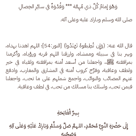
وَهْوَ إمامُ كُلِّ ذي مُهِمَّة *** وَقُدْوَةٌ في سائِرِ الخِصالِ
صلى الله وسلم وبارك عليه وعلى آله.
قال الله عنه: (وَإِن تُطِيعُوهُ تَهْتَدُوا) [النور:54]؛ اللهم اهدنا بهداه، 
وسِر بنا في سبيله وممشاه، وارزقنا اللهم قربه ورؤياه، وأكرمنا 
بمرافقته ﷺ،، واجعلنا من أسعد أمته بمرافقته ولقياه في خير 
ولطف وعافية، وفرِّج كروب أمته في المشارق والمغارب، وادفع 
عنهم المصائب والنوائب، واجمع شملهم على ما تحب، واجعلنا 
فيمن تحب، واسلك بنا مسالك من تحب، في لطف وعافية.
بِسِرِّ الْفَاتِحَةِ
إِلَى حَضْرَةِ النَّبِيِّ مُحَمَّدٍ، اللهمَّ صَلِّ وَسَلِّمْ وَبَارِكْ عَلَيْهِ وَعَلَى آلِهِ 
وَصَحْبِهِ 