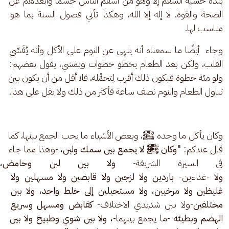
بلده خشية السقم إلا وهو من أسقم الناس جسمًا وأبعدهم عن 
الصحة والقوة. لا إله إلا الله، وهكذا تأتي فصول السنة بما هو 
مناسب لها.
وجاء  أيضًا ما سمعناه أنه ينهى عن النوم على الأكل وأنه يُقَسِّي 
القلب، ولكن بعد الطعام يخطو خطوات ويمشي، يقول بعضهم: 
ولو مئة خطوة فيكون ذلك أقرب لِتحمُّله، فلا أقل من أن يكون بين 
تناول الطعام والنوم نصف ساعة فأكثر من ذلك ولا يقل على هذا. 
وكان يأكل ما وجده ﷺ، وبعض الأشياء ما يحب الجمع بينها، كما 
قال عندكم: 
"وكان ﷺ لا يجمع بين سمك ولبن، 
-وهذا مما جاء 
في السيرة الشريفة-
 ولا بين لبن وحامض، و
ولا 
-غذاءين-
 باردين ولا لزجين ولا قابضين ولا مسهلين ولا 
غليظين ولا مرخيين، ولا مستحيلين إلى خلط واحد، ولا بين 
مختلفين
-ولا بين شديدي الاختلاف- 
كقابض ومسهل وسريع 
الهضم وبطيئه 
-ما يجمع بينهما-
، ولا بين شوي وطبيخ ولا بين 