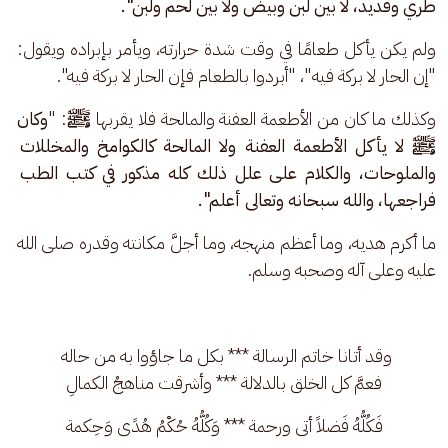
طري وقديد، لا بين لبن وبيض ولا بين لحم ولبن".
ولم يكن يأكل طعامًا في وقت شدة حرارته، ويأمر بإبراده ويقول: 
"إن الحار لا بركة فيه"، "أبردوا بالطعام فإن الحار لا بركة فيه". 
وكذلك ما كان من الأطعمة العفنة والمالحة فلا يقربها 
ﷺ
: "
وكان 
ﷺ لا يأكل الأطعمة العفنة ولا المالحة كالكوامخ والمخللات 
والملوحات، والكلام على علل ذلك كله مذكور في كتب الطب 
فراجعها، والله سبحانه وتعالى أعلم".
ما أكرم هديه، وما أعظم منهجه، وما أجلَّ مكانته وقدره صلى الله 
عليه وعلى آله وصحبه وسلم.
وقد أتانا خاتم الرسالة *** بكل ما جاؤوا به من حاله 
فعمَّ كل الخلق بالدلالة *** وأشرقت مناهجُ الكمالِ
فَكُلُّهُ فَضلاً أتى ورحمة *** وَكُلُّهُ حُكْمُ هُدًى وَحِكمة