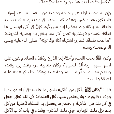
"نَكْسِرُ حرَّ هذا ببَردِ هذا ، وبَردَ هذا بِحَرِّ هذا"،
وإن لم يجد تناوله على حاجة وداعية من النفس من غير إسراف 
فلا يكون هناك ضرر، وهكذا كما سمعنا في هديه إذا عافت نفسه 
طعامًا لم يأكله ولم يحمّلها إياه على كُره، فإنَّ في أكل الإنسان ما 
تعافه نفسه ولا يشتهيه تضرر أكثر مما ينتفع به، وهديه الشريف: 
"ما عاب طعامًا قط إن اشتهاه أكله وإلا تركه"  صلى الله عليه وعلى 
آله وصحبه وسلم.
وكان ﷺ يحب اللحم، وأحبَّهُ إليه الذراع ومُقدَّم الشاة، ويقول على 
لحم الظهر: "إنه ألذ اللحوم"، وكان يتناوله من وقت إلى وقت، 
وتقدم معنا ما حذَّر من المداومة عليه وهكذا جاء في هديه عليه 
الصلاة والسلام.
قال: 
"وكان ﷺ يأكل من فاكهة بلدهِ إذا جاءت 
-في أيام موسمها 
ووقت ظهورها-
 ولا يحتمي عنها، قال العلماء: لأن الله تعالى جعل 
في كل بلد من الفاكهة والخضر ما يحصل به الشفاء لأهلها من كل 
بلاء نزل ذلك الزمان،
 -وفي ذلك المكان- 
وتقدم في باب آداب الأكل 