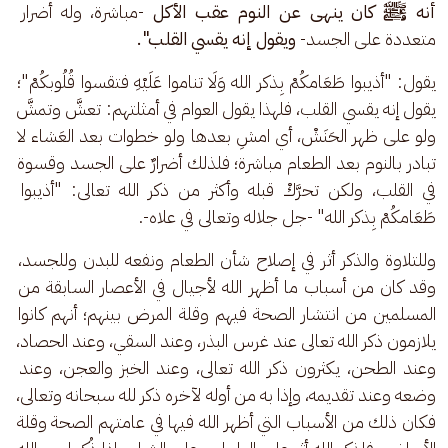
أنه ﷺ كان ينهى عن النوم عقب الأكل
 -مباشرة،
وله أضرار 
متعددة على الجسد- 
ويقول إنه يقسي القلب".
يقول: "أذيبوا طَعَامكُمْ بِذكر الله وَلَا تناموا عَلَيْهِ فتقسوا قُلُوبكُمْ"؛ 
يقول إنه يقسي القلب، فلهذا يقول العوام في أمثلتهم: تعشَّ وتمشَّ 
ولو على ظهر الحَنَشْ، أي امشِ بعدها ولو خطوات بعد العَشاء لا 
تبادر بالنوم بعد الطعام مباشرة؛ فلذلك أضرارٌ على الجسد وقسوة 
في القلب، ولكن تحرَّكْ قبله وأكثر من ذكر الله تعالى: "أذيبوا 
طَعَامكُمْ بِذكر الله" -جل جلاله وتعالى في علاه-.
وللتلاوة والذكر أثر في إصلاح شأن الطعام ونفعه للبدن وللجسد، 
وقد كان من أسباب ما أظهر الله لأجيال في الأعصار السابقة من 
المسلمين من انتشار الصحة فيهم وقلة المرض بينهم؛ أنهم كانوا 
يلازمون ذكر الله تعالى عند غرس البذر، وعند السقي، وعند الحصاد، 
وعند الطحن، يكثرون ذكر الله تعالى، وعند الخبز والعجن، وعند 
وضعه وعند تقديمه، وإذا به من أوله لآخره ذكر لله سبحانه وتعالى، 
فكان ذلك من الأسباب التي أظهر الله فيها في عامتهم الصحة وقلة 