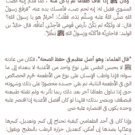
"
وكان ﷺ إذا عاف طعامًا لم يأكل منه"، 
كما قُدِّم إليه الضب 
المشوي فقيل له: إنه لحم ضب، فأمسك يده عنه، "فرَفَعَ رَسولُ 
اللهِ صلَّى اللهُ عليه وسلَّم يَدَه، فقُلتُ: أحَرامٌ هو يا رَسولَ اللهِ؟ 
قال: لا، ولَكِنَّه لم يَكُنْ بأرضِ قَومي فأجِدُني أعافُه. قال خالِدٌ بن 
الوليد: فاجتَرَرتُه فأكَلتُه ورَسولُ اللهِ 
ﷺ
 يَنظُرُ".
"قال العلماء: وهو أصل عظيم في حفظ الصحة"، 
فكان من عادته 
ﷺ لا يحبس النفس على نوع واحد من الأغذية لا يتعداه إلى ما 
سواه؛ فإذا واظب الإنسان على نوع من الأطعمة حُرِم الخصائص 
التي في الأطعمة الثانية، ثم بقي جسده محصورًا على ذلك وشهوته؛ 
حتى إذا تناول طعامًا آخر بعد ذلك ربما تأثر به ولم تقبله طبيعته 
فيضعُف ويتضرر بذلك؛ فلهذا لو كان أفضل الأغذية إذا اقتصر عليه 
وحده يكون في اقتصاره عليه ضرر.
وإذا كان في أحد الطعامين كيفية تحتاج إلى كسر وتعديل، كسرها 
وعدّلها بضدها إن أمكن، كتعديل حرارة الرطب بالبطيخ ويقول: 