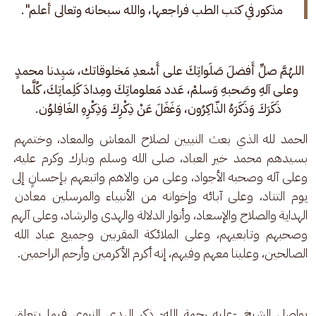
مذكور في كتب الطب فراجعها، والله سبحانه وتعالى أعلم".
اللهُمَّ صلِّ أَفضلَ صَلَواتِكَ على أَسْعدِ مَخلوقاتك، سَيِدنا محمدٍ 
وعلى آلهِ وصَحبهِ وَسلمْ، عَدد مَعلوماتِكَ ومِدادَ كَلِماتِكَ، كُلَّما 
ذَكَرَكَ وَذَكَرَهُ الذّاكِرُون، وَغَفَلَ عَنْ ذِكْرِكَ وَذِكْرِهِ الغَافِلوُن.
الحمد لله الذي بعث النبيين لصلاح المعاش والمعاد، وختمهم 
بسيدهم محمد خير العباد، صلى الله وسلم وبارك وكرم عليه، 
وعلى آله وصحبه الأجواد، وعلى من والاهم واتبعهم بإحسانٍ إلى 
يوم التناد، وعلى آبائه وإخوانه من الأنبياء والمرسلين معادن 
الهداية والصلاح والإسعاد، وأنوار الدلالة والهدى والرشاد، وعلى آلهم 
وصحبهم وتابعيهم، وعلى الملائكة المقربين وجميع عباد الله 
الصالحين، وعلينا معهم وفيهم، إنه أكرم الأكرمين وأرحم الراحمين.
يواصل الشيخ -عليه رحمة الله- ذكر الهدي النبوي فيما يتعلق 