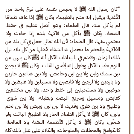
"كان رسول الله ﷺ لا يحبس نفسه على نوع واحد من 
الأغذية ويقول إنه مضر بالطبيعة، وكان ﷺ إذا عاف طعامًا 
لم يأكل منه. قال العلماء: وهو أصل عظيم في حفظ 
الصحة. وكان ﷺ يأكل من فاكهة بلده إذا جاءت ولا 
يحتمي عنها، قال العلماء: لأن الله تعالى جعل في كل بلد من 
الفاكهة والخضر ما يحصل به الشفاء لأهلها من كل بلاء نزل 
ذلك الزمان، وتقدم في باب آداب الأكل أنه ﷺ كان ينهى عن 
النوم عقب الأكل ويقول إنه يُقَسي القلب، وكان ﷺ لا يجمع 
بين سمك ولبن ولا بين لبن وحامض، ولا بين غذاءين حارين 
ولا باردين ولا لزجين ولا قابضين ولا مسهلين ولا غليظين ولا 
مرخيين ولا مستحيلين إلى خلط واحد، ولا بين مختلفين 
كقابض ومسهل وسريع الهضم وبطيئه، ولا بين شوي 
وطبيخ ولا بين طري وقديد، لا بين لبن وبيض ولا بين لحم 
ولبن، كان ﷺ لا يأكل الطعام الحار ولا الطبيخ البائت ولو 
سُخِّن، وكان ﷺ لا يأكل الأطعمة العفنة ولا المالحة 
كالكوامخ والمخللات والملوحات، والكلام على علل ذلك كله 