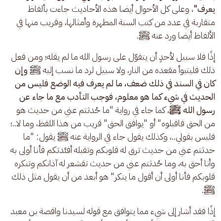
يعرف"
، وعلى كل الأحوال أيضا هذه الأحاديث جاءت بألفاظ 
متقاربة في عدد من كتب السنة المطهرة وأمثالها، وقريب منها في 
الألفاظ أيضا ورد عنه ﷺ.
إذًا فلا سبيل لأحدٍ أن يتقوّل على رسول الله ما لم يقله؛ ومن فعل 
ذلك فليتبوأ مقعده من النار، ولا سبيل لرد ما نسب إليه ﷺ 
وإن 
كان في السند في ذلك ضعف، ما لم يعرف فيه الوضع فليس من 
الحديث في شيء كما هو معلوم، فوجب التأدب مع ما جاء عن 
رسول الله ﷺ
، كما جاء في رواية "ما حُدثتم عني من حديث هو 
من الحق فاقبلوه" أو "يوافق الحق" قريب من هذا اللفظ، وما لا..؛ 
فليس بقولي..، وكذلك يقول جاء في الرواية عنه ﷺ يقول: "ما 
حدثتم عني من حديث ترق له قلوبكم وتقبله أفئدتكم فأنا أولى به 
وأنا أحق به، وما حُدثتم عني من حديث تقشعر له آذانكم وتنكره 
قلوبكم فأنا أولى أن أقول ما ينكر" هو أبعد من أن يقول مثل ذلك 
ﷺ.
إذًا فقد أشار إلى شيء مما يتوافق مع قوله لسيدنا واقصة بن معبد 