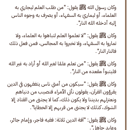
وكان رسول الله ﷺ يقول: "من طلب العلم ليجاري به 
العلماء، أو ليماريَ به السفهاء، أو يصرف به وجوه الناس 
إليه أدخله الله النار".
وكان ﷺ يقول: "لا تعلموا العلم لتباهوا به العلماء، ولا 
تماروا به السفهاء، ولا تخبروا به المجالس، فمن فعل ذلك 
فالنار النار".
وكان ﷺ يقول: "من تعلم علمًا لغير الله أو أراد به غير الله 
فليتبوأ مقعده من النار".
وكان ﷺ يقول: "سيكون من أمتي ناس يتفقهون في الدين 
يقرؤون القرآن، يقولون نأتي الأمراء فنصيب من دنياهم 
ونعتزلهم بديننا ولا يكون ذلك، كما لا يجتنى من القتاد إلا 
الشوك، كذلك لا يجتنى من قربهم إلا الخطايا". 
وكان ﷺ يقول: "آفة الدين ثلاثة: فقيه فاجر، وإمام جائر، 
وعابد جاهل". 