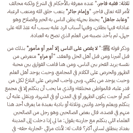
ثلاثة: فقيه فاجر
،" عنده معرفة بالأحكام في الشرع ولكنه مخالف 
لأمر الله تعالى فاجر، "
وإمام جائر"
 يتعب خلق الله ومتعب الرعية، 
"
وعابد جاهل"
 يخبط بجهله يظن الناس به الخير والصلاح وهو 
عباداته فيها بطلان، وفيها أسباب الرد عليه بسبب أنه عبَدَ الله على 
جهل، لم يأخذ نصيبه من العلم الذي تصح به العبادة.
وذكر قوله ﷺ:" 
لا يقص على الناس إلا أمير أو مأمور"
 بذلك من 
قبل أميرنا ومن قبل أهل الحل والعقد، "
أو مراءٍ" 
متعرض من 
نفسه يريد الفخر بين الناس، ومن هنا قامت الفوارق بين محبة 
الظهور والحرص على الكلام في المجامع، وحيث يوجد أهل العلم 
وحيث يوجد من يكفي، وبين واجب الحرص على البلاغ لكل من 
قدر عليه، فالمواطن مختلفة؛ والذي ما يحب أن يتكلم إلا في مجمع 
كبير أو حيث يكون الظهور أو في المدن أو في الشهرة، ويثقل عليه أن 
يتكلم ويعلم واحد واثنين وثلاثة أو بادية بعيدة ما يعرف أحد هذا 
متهم في قصده، قال بعض الصالحين وهو رجل من الصالحين 
العلماء اللي يتكلم مع جاريته يقول: ما لي إذا دخلت إلى المدينة 
بغداد ينطلق لساني أكثر؟ قالت له: لأنك مرائي -الجارية حقه- في 