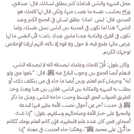
محل الشهرة والناس قدامك كثير ينطلق لسانك، قال: صدقتي، 
وراح يحاسب نفسه ما غضب منها؛ ولكن قال لها كلامك هو 
الصدق، قال: ليش -لماذا- يطلق لساني في الجمع الكبير وعند 
الناس؟ هذا لما تكون في المدينة بين الناس تميل نفسك، ولما 
تكون في القرى والبادية عندنا ماشي عندك باعث؛ لأن النفس ما لها 
غرض مالها طمع فيه، لا حول ولا قوة إلا بالله، اللهم ارزقنا الإخلاص 
لوجهك الكريم.
 وكان يقول: قُلْ كلامك وعلمك ليصدقه الله لا ليصدقه الناس، 
فتعلم أيضا الجمع بين وجوب البلاغ عنه ﷺ، قال: "بلغوا عني ولو 
آية" وحرمان كتم العلم، وبين أيضا ما جاء في من يتكلف ذلك، أو 
يطلب به الشهرة والمكانة بين الناس، فقارن بين هذا وهذا، وخذ 
الطريق الصواب الحق الوسط وحيث حاجة الناس، ومثل ما ذكر 
ﷺ في حديث آخر عن أحوال تصيب الأمة يظهر فيها البدعة 
والتجرؤ على خيار الأمة وصلحائهم وسلفهم، يقول: "إذا سُبَّ 
أصحابي فمن كان عنده علم فليظهره، فإن كاتم العلم يومئذ ككاتم 
ما أُنْزِلَ على محمد ﷺ"، وهكذا جاء الحديث في معناه "إذا 