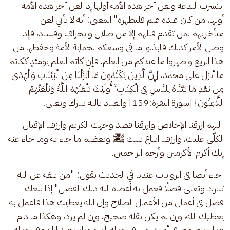
انتشرت البدعة ولعن آخر هذه الأمة أولها إذا لعن آخر هذه الأمة 
أولها، من كان عنده علم فليظهره" المعنى: أنه لا يأتي لعن 
متأخريهم لمن تقدم قبلهم إلا من ضلال وانحراف وفساد، فإذا 
وصل الأمر كذلك فابذلوا ما في وسعكم لحماية الأمة وحفظها من 
هذا الزيغ واظهروا ما عندكم من العلم، فإن كاتم العلم يومئذٍ ككاتم 
ما أنزل على محمد، {إِنَّ الَّذِينَ يَكْتُمُونَ مَا أَنزَلْنَا مِنَ الْبَيِّنَاتِ وَالْهُدَىٰ 
مِن بَعْدِ مَا بَيَّنَّاهُ لِلنَّاسِ فِي الْكِتَابِ ۙ أُولَٰئِكَ يَلْعَنُهُمُ اللَّهُ وَيَلْعَنُهُمُ 
اللَّاعِنُونَ} [سورة البقرة:159] والعياذ بالله تبارك وتعالى.
 اللهم ارزقنا الإخلاص وارزقنا قصد وجهك الكريم وارزقنا الإقبال 
الكلّي عليك، وارزقنا اتباع نبيك ﷺ وتعظيم ما جاء به وما جاء عنه 
إنك أكرم الأكرمين وأرحم الراحمين.
 جاء أيضا في الروايات عندنا في الحديث يقول: "من بلغه عن الله 
تبارك وتعالى فضلًا فعمل به أعطاه الله ذلك الفضل" إذا بلغك 
فضل في أعمال من الأعمال الصلاح وإن الله يعطيك هذا فاعمل به 
يعطيك الله، وإن لم يكن نقله صحيح، وإن لم يرد، وهكذا ما دام 
عملت طامعا في أمر داخل في جملة المحبوبات عند الله وفي جملة 