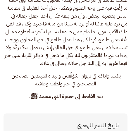
ما رُغِّبَ فيه على وجه العموم وهكذا، حتى أخذ الفقهاء في معاملة 
الناس بعضهم البعض، وأن من بلغه عنّا أن أحدا جعل جعالة في 
من يرد عليه غائبا له أو يرد له شيئا من ماله فاجتهد وكان قد ألغى 
ذلك الأمر، يقول: ما دام عمل طامعا نسلم له أجرته، أعطوه مقابل 
لأنه عمل طامع، فإذا كان هذا عمل طامع في حق المخلوق ووجب 
تسليمه! فمن عمل طامع في حق الخالق إيش بيعمل به؟ يردُّه ولا 
يعطيه شيء! 
فالمتقربون لله بكل ما دخل في دوائر القربة على خير 
فيما تقربوا به إلى الله جل جلاله وتعالى في علاه.
يكتبنا وإياكم في ديوان المُوَفّقين والهداة المهتدين الصالحين 
المصلحين في خير ولطف وعافية
بسر 
الفاتحة إلى حضرة النبي محمد ﷺ. 
تاريخ النشر الهجري