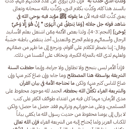
وكذَّبَ الذي حدث به"
 فإن كان يروي عن عدد فكذَّبُهم كلهم، كذَّبَ 
بالسند هذا كله، وكذَّبَ بكلام النبي، وكذَّبَ بالله سبحانه وتعالى 
يعني كذَّبَ الله فيه؛ لأن 
ما يقوله ﷺ مؤيد فيه بوحي الله في 
شاهد قوله جل جلاله {وَمَا يَنطِقُ عَنِ الْهَوَىٰ * إِنْ هُوَ إِلَّا وَحْيٌ 
يُوحَىٰ}
 [النجم:3-4]، ولذا بعض الأئمة مِمّن اشتغل بعلم الأسانيد 
الرجال وأسمائهم وعلم الجرح والتعديل، أخذ ينتفض باطنه خشيةً 
وقال: إننا نضطر للكلام على أقوام، ونرجع إلى ما ظهر من صفاتهم 
ولعلهم لدى الله بالمنزلة الكبيرة، ونخاف على أنفسنا من ذلك.
 فإذاً الأمر ليس بتبجح ولا تطاول ولا جراءة، وإنما 
حفظت السنة 
الشريفة بواسطة هذا المصطلح 
وما جاء؛ وإن ضاع كثير منها وإن 
ضاع للناس كثير منها؛ ولكن 
ما تحتاجه الأمة في بيان القرآن 
والشريعة الغراء تكفَّلَ الله بحفظه
، الحمد لله موجود محفوظ على 
مدى الأزمان؛ مهما كان فيه من اعتداء طوائف الكفر على كتب 
المسلمين، وعلى مذخوراتهم وتراثهم فقد حصل ما حصل؛ ولكن 
لا يزال إلى يومنا محفوظ من حديث رسول الله ما يكفي بياناً 
للكتاب العزيز ولما يُحتاج إليه من الشريعة الغراء 
فإن الله تعالى 