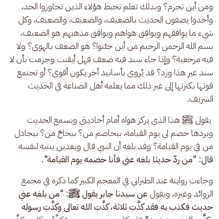
ومن أين تجزم؟ وبذلك تعلم تخبط هؤلاء الذين تجاوزوا الحد، 
وأخذوا يصفون الحديث بالضعيف، والضعيف، والضعيف، وكل 
شيء ما يوافقهم ويوافق هواهم ويوافق مذهبهم هو الضعيف، 
بسم الله الرحمن الرحيم من أين جئتوا؟ هو الضعف بالهوى؟ ولا 
فيه مرجعية؟ وإذا جاء سند فيه ضعف فهل أيقنت وجزمت بأن لا 
سند غير هذا ورد؟ قد يُروى بأسانيد أخر يكون أقوى؟ أو تجتمع 
قوتها بكثرتها إلى غير ذلك مما يعلمه أهل الصناعة في الحديث 
الشريف.
 يقول ﷺ هذا الذي يركز هواه أمام أحاديثي ويسمع الحديث 
ويردها خصم لي يوم القيامة، بيخاصم من؟ بيحاجّ من؟ بيجادل 
من في يوم القيامة؟ وقد بلغه أن النبي قال وبعدين ينتبه لنفسه 
قال:
"من ردّ حديثا بلغه عني فأنا خصمه يوم القيامة".
وجاءت روايته عند الطبراني في المعجم الكبير كما ذكره في مجمع 
الزوائد وغيره، ويقول 
عن سيدنا جابر يقول ﷺ: "من بلغه عني 
حديث فكذب به فقد كذَّبَ ثلاثة، كذَّبَ الله تعالى وكذَّبَ رسوله 