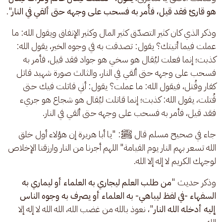
هو قارئ فقد قيل، فأُمر به فسحب على وجهه حتى ألقي في النار
".
وذكر الذي كان كثير التصدّق كثير المال وكثير الإنفاق ويقول الله: ما 
عملت فيما أتيتك؟ يقول: تصدقت به في وجوه الخير، يقول الله: 
كذبت؛ إنما فعلت ليُقال هو سخي هو جواد فقد قيل، فأمر به 
فسحب على وجهه حتى ألقي في النار، والثالث صورة شهيد قاتل 
كفار وقُتل، فيقول الله: ما عملت؟ يقول: أني قاتلت فيك حتى 
قُتلت، يقول الله: كذبت؛ إنما قاتلت ليُقال هو شجاع هو جريء 
فقد قيل، فأمر به فسحب على وجهه حتى ألقي في النار.
جاء في صحيح مسلم قال ﷺ: "يا أبا هريرة إن هؤلاء أول خلق 
الله تسعر بهم النار يوم القيامة" اللهم أجرنا من النار وارزقنا الإخلاص 
لوجهك الكريم لا إله إلا الله.
وذكر حديث "
من طلب العلم ليجاري به العلماء أو ليماري به 
السفهاء -في لفظ ليباهي- به العلماء أو يصرف به وجوه الناس 
إليه أدخله الله النار
"، نعوذ بالله من غضب الله، الله الله لا إله إلا 