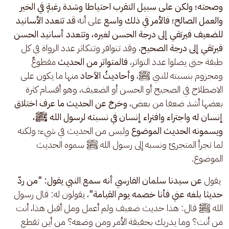
وصحته؛ ولكن على سبيل التقرب احتياطا وشدة رغبةٍ في الخير 
والعمل الصالح؛ فالأمر في ذلك واسع
 على أنه 
قد تتعدد الأسانيد 
للضعيف فيرتقي إلى درجة الحسن لغيره، وتتعدد أسانيد الحسن 
فيرتقي إلى درجة الصحيح
، وقد تتوافر وتتكاثر عدد الرواة في كل 
طبقة حتى يصلوا عدد التواتر، 
فالمتواتر من الحديث
 مقطوعٌ 
ومجزوم بنسبته للنبي ﷺ، 
وأحاديثُ الآحاد
 منها ما يكون على 
الاصطلاح في الصحيح أو الحسن أو الضعيف، وهو أقسام كثرة 
بعضها أشد ضعفا من بعض، 
وخرجَ عن الحديث
ما عرف اختلاق 
إنسان له واجتراء وافتراء إنسان في نسبته لرسول الله ﷺ، 
ويسمونه الحديث الموضوع
 وليس من الحديث في شيء؛ ولكنه 
لما تجرأ المتجرئ ونسبه إلى رسول الله ﷺ سموه الحديث 
الموضوع.
 يقول 
عن سيدنا سلمان الفارسي أنه سمع النبي يقول: "من ردّ 
حديثا بلغه عني فأنا خصمه يوم القيامة"
، يقولون له: قال رسول 
الله ﷺ قال: هذا حديث ضعيف ولم أعمل ومل أقبل هذا، أنت 
من أنت؟ وما يدريك بحقيقة الأمر ومن وضعه؟ من أين تقطع 