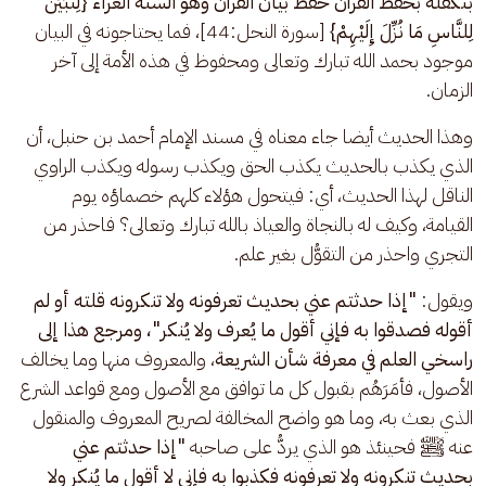
بتكفله بحفظ القرآن حفظ بيان القرآن وهو السنة الغراء {لِتُبَيِّنَ 
لِلنَّاسِ مَا نُزِّلَ إِلَيْهِمْ}
 [سورة النحل:44]، فما يحتاجونه في البيان 
موجود بحمد الله تبارك وتعالى ومحفوظ في هذه الأمة إلى آخر 
الزمان.
وهذا الحديث أيضا جاء معناه في مسند الإمام أحمد بن حنبل، أن 
الذي يكذب بالحديث يكذب الحق ويكذب رسوله ويكذب الراوي 
الناقل لهذا الحديث، أي: فيتحول هؤلاء كلهم خصماؤه يوم 
القيامة، وكيف له بالنجاة والعياذ بالله تبارك وتعالى؟ فاحذر من 
التجري واحذر من التقوُّل بغير علم.
ويقول:
 "إذا حدثتم عني بحديث تعرفونه ولا تنكرونه قلته أو لم 
أقوله فصدقوا به فإني أقول ما يُعرف ولا يُنكر"،
ومرجع هذا إلى 
راسخي العلم في معرفة شأن الشريعة
، والمعروف منها وما يخالف 
الأصول، فأمَرَهُم بقبول كل ما توافق مع الأصول ومع قواعد الشرع 
الذي بعث به، وما هو واضح المخالفة لصريح المعروف والمنقول 
عنه ﷺ فحينئذ هو الذي يردُّ على صاحبه 
"إذا حدثتم عني 
بحديث تنكرونه ولا تعرفونه فكذبوا به فإني لا أقول ما يُنكر ولا 