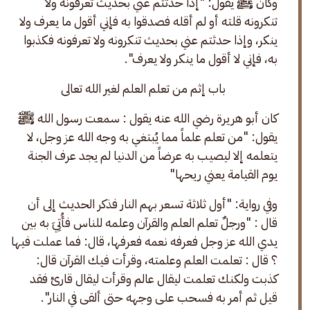
وكان ﷺ يقول: "إذا حدثتم عني بحديث تعرفونه ولا 
تنكرونه قلته أو لم أقله فصدقوا به فإني أقول ما يعرف ولا 
ينكر، وإذا حدثتم عني بحديث تنكرونه ولا تعرفونه فكذبوا 
به، فإني لا أقول ما ينكر ولا يعرف".
باب إثم من تعلم العلم لغير الله تعالى
كان أبو هريرة رضي الله عنه يقول : سمعت رسول الله ﷺ 
يقول: "من تعلم علماً مما يُبتغي به وجه الله عز وجل، لا 
يتعلمه إلا ليصيب به عرضاً من الدنيا لم يجد عرف الجنة 
يوم القيامة يعني ريحها"
وفي رواية: "أول ثلاثة تسعر بهم النار فذكر الحديث إلى أن 
قال : "ورجلٌ تعلم العلم والقرآن وعلمه للناس فأُتِيَ به بين 
يدي الله عز وجل فعرفه نعمه فعرفها، قال: فما عملت فيها 
؟ قال : تعلمت العلم وعلمته، وقرأت فيك القرآن قال: 
كذبت ولكنك تعلمت ليقال عالم وقرأت ليقال قارئ فقد 
قيل ثم أمر به فسحب على وجهه حتى ألقى في النار".