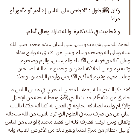
وكان ﷺ يقول : "لا يقص على الناس إلا أمير أو مأمور أو 
مراء". 
والأحاديث في ذلك كثيرة، والله تبارك وتعالى أعلم.
 الحمد لله على شريعته وبيانها على لسان عبده محمد صلى الله 
عليه وعلى آله وصحبه وسلم وعلى من اقتدى به واتبع هداه، 
وعلى آبائه وإخوانه من الأنبياء والمرسلين، وآلهم وصحبهم 
وتابعيهم وعلى الملائكة المقربين وجميع عباد الله الصالحين 
وعلينا معهم وفيهم إنه أكرم الأكرمين وأرحم الراحمين، وبعدُ:
فقد ذكرَ الشيخ عليه رحمة الله تعالى الشعراني في هذين البابين ما 
جاء في من لا يُعظِّمُ حديث النبي ﷺ، ويعطيه حقه من الإجلال 
والإكرام والنية الصادقة الجازمة في العمل به، كما أنه حدّثنا بالباب 
الثاني عن من صرف نيته في العلوم التي تراد للقرب من الله سبحانه 
وتعالى ونيل الرضا؛ فصرف قلبه إلى قصد محمدةٍ أو ثناء من الناس 
أو نيل حطام من متاع الدنيا ولغير ذلك من الأغراض الفانية، وأنه 