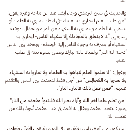
الله.
والحديث في سنن الترمذي وجاء أيضا عند ابن ماجة وغيره يقول: 
"من طلب العلم ليجاري به العلماء -في لفظ- ليماري به العلماء أو 
ليباهي به العلماء وليماري به السفهاء من المراء والجدال، -وفيه 
إشارة إلى أنه 
لا يتعلق بالمجادلة إلا سفهاء الناس
- ليماري به 
السفهاء أو يصرف به وجوه الناس إليه -ليعَظم- ويمجَد بين الناس 
أدخله الله النار" والعياذ بالله تبارك وتعالى بسوء نيته في طلب 
العلم. 
ويقول: 
"لا تعلموا العلم لتباهوا به العلماء ولا تماروا به السفهاء 
ولا تخبروا به المُجالِس"
 من أجل فقط التحدث بين الناس والتقدم 
عليهم،
 "فمن فعل ذلك فالنار.. النار"
. 
"من تعلم علما لغير الله وأراد بغير الله فليتبوأ مقعده من النار" 
يعني: ليتخذ المقعد ويقال له اقعد في هذا المقعد، أعوذ بالله من 
غضب الله.
"سيكون من أمتي ناس يتفقهون في الدين يقرؤون القرآن يقولون 