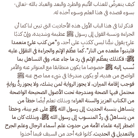
كيف يتعرضُ للعذاب الأليم والطرد والبعد والعياذ بالله -تعالى- 
بسوء قصده في هذا العلم وسوء أخذه له.
 فذكر لنا في هذا الباب الأول هذه الأحاديث التي تبين لنا كما أن 
الجراءة ونسبة القول إلى رسول ﷺ عظيمة وشديدة، وإنّ كذبًا 
عليّ يقول نبيُّنا ليس ككذبٍ على أحد، و
"من كذب عليّ متعمدا 
فليتبوأ مقعده من النار"
، 
كما عظُمَ الإثم والجراءة في التقوّل عليه 
ﷺ؛ فكذلك يعظُم الإثم في رد ما جاء عنه، وفي التساهل بما 
نُسب إليه ﷺ
 خصوصا ما يكون متطابقا مع المتواتر عنه والأمر 
الواضح من هديه، أو يكون مندرجًا في شيء مما صح عنه ﷺ 
فوجب إقامة الميزان، لا يجوز الرواية لمن يشك، ولا يجوز ردُّ روايةٍ 
محتمل فيها الصحة ومندرجة تحت الأصول الصحيحة الواضحة 
من الكتاب العزيز والسنة الغراء؛
 وبذلك تعلم أيضًا 
خطأ من 
يتساهل بنسبة الحديث إلى رسول الله ﷺ على غير بينة، وخطأ 
من يتساهلُ في ردِّ المنسوب إلى رسول الله ﷺ، وبذلك كان ما 
اضطر إليه علماء الأمة من حدوث علم أسماء الرجال وعلم الجرح 
والتعديل في الحديث
، كانوا فيه أحد من السيف فيما أخذوا 