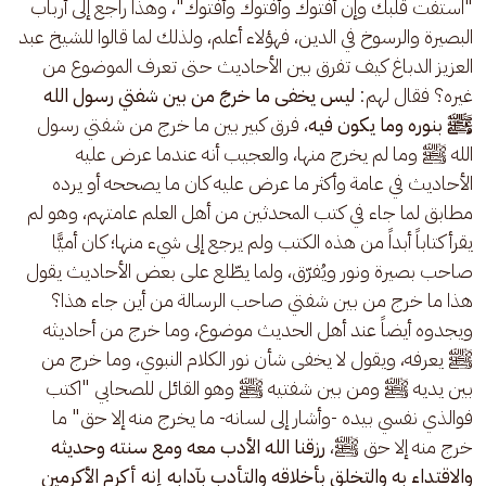
"استفت قلبك وإن أفتوك وأفتوك وأفتوك"، وهذا راجع إلى أرباب 
البصيرة والرسوخ في الدين، فهؤلاء أعلم، ولذلك لما قالوا للشيخ عبد 
العزيز الدباغ كيف تفرق بين الأحاديث حتى تعرف الموضوع من 
غيره؟ فقال لهم: 
ليس يخفى ما خرجَ من بين شفتي رسول الله 
ﷺ بنوره وما يكون فيه
، فرق كبير بين ما خرج من شفتي رسول 
الله ﷺ وما لم يخرج منها، والعجيب أنه عندما عرض عليه 
الأحاديث في عامة وأكثر ما عرض عليه كان ما يصححه أو يرده 
مطابق لما جاء في كتب المحدثين من أهل العلم عامتهم، وهو لم 
يقرأ كتاباً أبداً من هذه الكتب ولم يرجع إلى شيء منها؛ كان أميًّا 
صاحب بصيرة ونور ويُفرّق، ولما يطّلع على بعض الأحاديث يقول 
هذا ما خرج من بين شفتي صاحب الرسالة من أين جاء هذا؟ 
ويجدوه أيضاً عند أهل الحديث موضوع، وما خرج من أحاديثه 
ﷺ يعرفه، ويقول لا يخفى شأن نور الكلام النبوي، وما خرج من 
بين يديه ﷺ ومن بين شفتيه ﷺ وهو القائل للصحابي "اكتب 
فوالذي نفسي بيده -وأشار إلى لسانه- ما يخرج منه إلا حق" ما 
خرج منه إلا حق ﷺ، 
رزقنا الله الأدب معه ومع سنته وحديثه 
والاقتداء به والتخلق بأخلاقه والتأدب بآدابه إنه أكرم الأكرمين 