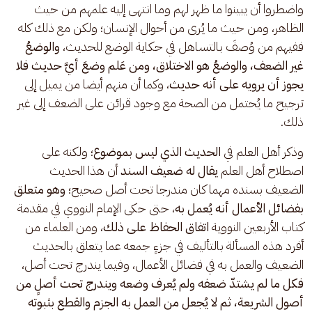
واضطروا أن يبينوا ما ظهر لهم وما انتهى إليه علمهم من حيث 
الظاهر، ومن حيث ما يُرى من أحوال الإنسان؛ ولكن مع ذلك كله 
ففيهم من وُصفَ بالتساهل في حكاية الوضع للحديث، 
والوضعُ 
غير الضعف، والوضعُ هو الاختلاق،
ومن عَلم وضعَ أيَّ حديث فلا 
يجوز أن يرويه على أنه حديث
، وكما أن منهم أيضا من يميل إلى 
ترجيح ما يُحتمل من الصحة مع وجود قرائن على الضعف إلى غير 
ذلك.
وذكر أهل العلم في 
الحديث الذي ليس بموضوع
؛ ولكنه على 
اصطلاح أهل العلم 
يقال له ضعيف السند
 أن هذا الحديث 
الضعيف بسنده مهما كان مندرجا تحت أصل صحيح؛ 
وهو متعلق 
بفضائل الأعمال أنه يُعمل به
، حتى حكى الإمام النووي في مقدمة 
كتاب الأربعين النووية
 اتفاق الحفاظ على ذلك
، ومن العلماء من 
أفرد هذه المسألة بالتأليف في جزءٍ جمعه عما يتعلق بالحديث 
الضعيف والعمل به في فضائل الأعمال، وفيما يندرج تحت أصل، 
فكل ما لم يشتدّ ضعفه ولم يُعرف وضعه ويندرج تحت أصلٍ من 
أصول الشريعة، ثم لا يُجعل من العمل به الجزم والقطع بثبوته 