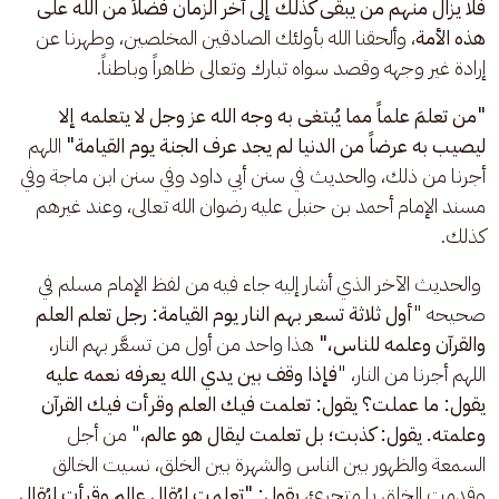
فلا يزال منهم من يبقى كذلك إلى آخر الزمان فضلاً من الله على 
هذه الأمة
، وألحقنا الله بأولئك الصادقين المخلصين، وطهرنا عن 
إرادة غير وجهه وقصد سواه تبارك وتعالى ظاهراً وباطناً.
"من تعلمَ علماً مما يُبتغى به وجه الله عز وجل لا يتعلمه إلا 
ليصيب به عرضاً من الدنيا لم يجد عرف الجنة يوم القيامة" 
اللهم 
أجرنا من ذلك، والحديث في سنن أبي داود وفي سنن ابن ماجة وفي 
مسند الإمام أحمد بن حنبل عليه رضوان الله تعالى، وعند غيرهم 
كذلك.
 والحديث الآخر الذي أشار إليه جاء فيه من لفظ الإمام مسلم في 
صحيحه "
أول ثلاثة تسعر بهم النار يوم القيامة: رجل تعلم العلم 
والقرآن وعلمه للناس،"
 هذا واحد من أول من تسعَّر بهم النار، 
اللهم أجرنا من النار، "
فإذا وقف بين يدي الله يعرفه نعمه عليه 
يقول: ما عملت؟ يقول: تعلمت فيك العلم وقرأت فيك القرآن 
وعلمته. يقول: كذبت؛ بل تعلمت ليقال هو عالم
،" من أجل 
السمعة والظهور بين الناس والشهرة بين الخلق، نسيت الخالق 
وقدمت الخلق يا متجرئ، 
يقول: "تعلمت ليُقال عالم وقرأت ليُقال 