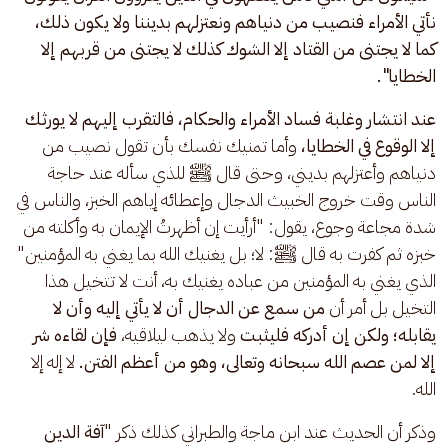
نأتي الأمراء فنصيب من دنياهم ونعتزلهم بديننا ولا يكون ذلك، 
كما لا يجتنى من القتاد إلا الشوك كذلك لا يجتنى من قربهم إلا 
الخطايا".
عند انتشار وغلبة فساد الأمراء والحكام، فالتقرب إليهم لا يورثك 
إلا الوقوع في الخطايا،
 وأما تمنيك نفسك بأن تقول نصيب من 
دنياهم وأعتزلهم بديني، وحتى قال ﷺ للذي سأله عند حاجة 
الناس وقت خروج الخبيث الدجال وإعطائه إياهم الخبز، والناس في 
شدة مجاعة وجوع، يقول: "أرأيت إن أظهرتُ الإيمان به وأكلته من 
خبزه ثم كفرت به قال ﷺ: لا؛ بل يغنيك الله بما يغني به المؤمنين" 
الذي يغني به المؤمنين من عباده يغنيك به، أنت لا تتخيل هذا 
التخيل بل أمر أن 
من سمع عن الدجال أن لا يأتي إليه وأن لا 
يقابله؛ ولكن إن أدركه فليثبت
 ولا يذهب ليلاقيه، 
فإن لقاءه شر 
إلا لمن عصم الله سبحانه وتعالى، وهو من أعظم الفتن.
 لا إله إلا 
الله.
وذكر أن الحديث عند ابن ماجة والطبراني كذلك ذكر "
آفة الدين 