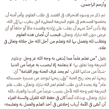
وأرحم الراحمين.
 ثم ذكر شر وسوء الانحراف في القصد في طلب العلوم، وأمر أمته أن 
يخلصوا قصدهم في علوم الشريعة المطهرة التي يتقرب بها إلى الله، 
ولا يأذن أحدٌ منهم أن يغلب على إرادته وقصده مالاً أو جاهاً أو أي 
غرض دون الله تبارك وتعالى، 
فيجب أن تُصان هذه العلوم 
وتطلب لله وتعمل بها لله وتعلم من أجل الله جل جلاله وتعالى في 
علاه.
يقول 
"من تعلم علماً مما يُبتغى به وجه الله عز وجل 
-وعلوم 
الشريعة وما تعلق بها-
 لا يتعلمه إلا ليصيب به عرضاً من الدنيا 
-شيئاً من متاعها الفاني-
 لم يجد عَرف الجنة يوم القيامة"
 أي: 
ريحها، لم يجد ريح الجنة "وإن ريحها ليوجد من مسيرة خمسمائة 
عام" ولا يجده الذي طلب العلم لغير الله تبارك وتعالى، طلب علم 
الشريعة لغير وجه الله؛ لأجل يصيب عرضاً من الدنيا والعياذ بالله 
تبارك وتعالى، وبذلك أيضاً 
كان
في حفظ الله للقرآن والسنة الغراء 
أن أبقى في الأمة أرباب إخلاص في أخذ العلم والعمل به وتعليمه؛ 