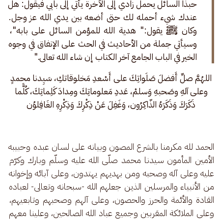
حبذا السائل يحمل زادي إلى الآخرة يأتي إلى بابي فيقول: هل 
عندك شيء أحمله لك حتى أضعه بين يدي الله عز وجل. 
وكان ﷺ يقول:" هدية الله للمؤمن السائل على بابه"، 
وسيأتي جملة من الأحاديث في الحث على الإنفاق في وجوه 
الخير في الباب الجامع آخر الكتاب إن شاء الله تعالى."
اللهُمَّ صلِّ أَفضلَ صَلَواتِكَ على أَسْعدِ مَخلوقاتكِ، سَيِدنا محمدٍ 
وعلى آلهِ وصَحبهِ وَسلمْ، عَددِ مَعلوماتِكَ ومِدادَ كَلِماتِكَ، كُلََّما 
ذَكَرَكَ وَذَكَرَهُ الذّاكِرُون، وَغَفِلَ عَنْ ذِكْرِكَ وَذِكْرِهِ الغَافِلوُن 
الحمد لله مكرمنا بالشرع المصون وبيانه على لسان عبده وحبيبه 
الأمين المأمون سيدنا محمد صلّى الله عليه وسلّم وبارك وكرّم 
عليه وعلى آله وصحبه ومن بهديهم يهتدون، وعلى آبائه وإخوانه 
من الأنبياء والمرسلين الذين جعلهم الله -سبحانه وتعالى- لعباده 
القادة والأئمة والحرز والحصون، وعلى آلهم وصحبهم وتابعيهم، 
وعلى الملائكة المقربين وجميع عباد الله الصالحين، وعلينا معهم 