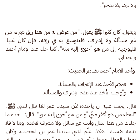
ولا نرد، ولا ندخر".
ويقول: 
كان كثيرا ﷺ يقول: "من عرض له من هذا رزق شيء، من 
غير مسألة ولا إشراف، فليتوسع به في رزقه، فإن كان غنيا 
فليوجهه إلى من هو أحوج إليه منه"
، كما جاء عند الإمام أحمد 
والطبراني.
 وأخذ الإمام أحمد بظاهر الحديث: 
فحرّم الأخذ عند الإشراف والمسألة.
وأوجب الأخذ عند عدم الإشراف والمسألة.
قال: يجب عليه أن يأخذه؛ لأن سيدنا عمر لمّا قال للنبي ﷺ: 
"اعطه من هو أفقر منّي أو من هو أحوج إليه مني". قال: "خذه ما 
جاءك من هذا المال وأنت غير سائل ولا مشرف فخذه، وما لا فلا 
تتبعه نفسك" هكذا علّم النبي سيدنا عمر بن الخطاب، وكان 
يعطيه العطاء ويقول: أصرفه إلى من هو أحوج مني يا رسول الله، 