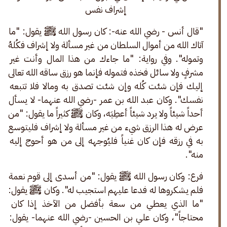
إشراف نفس 
"قال أنس - رضي الله عنه-: كان رسول الله ﷺ يقول: "ما 
آتاك الله من أموال السلطان من غير مسألة ولا إشراف فكُلهُ 
وتموله". وفي رواية: "ما جاءك من هذا المال وأنت غير 
مشرفٍ ولا سائل فخذه فتموله فإنما هو رزق ساقه الله تعالى 
إليك فإن شئت كُله وإن شئت تصدق به ومالا فلا تتبعه 
نفسك". وكان عبد الله بن عمر -رضي الله عنهما- لا يسأل 
أحداً شيئاً ولا يرد شيئاً أعطِيَه، وكان ﷺ كثيراً ما يقول: "من 
عرض له هذا الرزق شيء من غير مسألة ولا إشراف فليتوسع 
به في رزقه فإن كان غنياً فليُوجهه إلى من هو أحوج إليه 
منه".
فرع: وكان رسول الله ﷺ يقول: "من أسدى إلى قوم نعمة 
فلم يشكروها له فدعا عليهم استجيب له". وكان ﷺ يقول: 
"ما الذي يعطي من سعة بأفضل من الآخذ إذا كان 
محتاجاً"، وكان علي بن الحسين -رضي الله عنهما- يقول: 