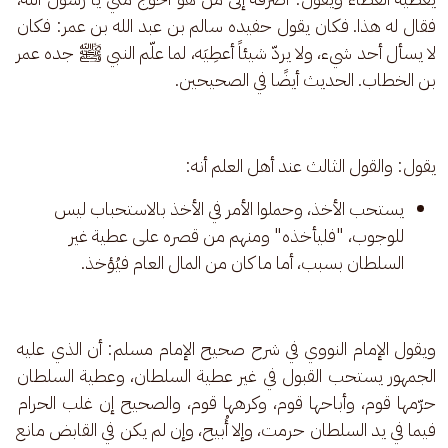
فقال له هذا. فكان يقول حفيده سالم بن عبد الله بن عمر: فكان 
لا يسأل أحد شيء، ولا يردّ شيئاً أعطِيَه، لما علّم النبي ﷺ جده عمر 
بن الخطاب. الحديث أيضًا في الصحيحين.
يقول: والقول الثالث عند أهل العلم أنه: 
يستحب الأخذ، وحملوا الأمر في الأخذ بالاستحباب ليس
للوجوب، "فليأخذه" ومنهم من قصره على عطية غير
السلطان بسبب، أما ما كان من المال العام فيُؤخذ.
ويقول الإمام النووي في شرح صحيح الإمام مسلم: أن الذي عليه 
الجمهور يستحب القبول في غير عطية السلطان، وعطية السلطان 
حرّمها قوم، وأباحها قوم، وكرهها قوم، والصحيح إن غلب الحرام 
فيما في يد السلطان حرمت، وإلا أُبيح، وإن لم يكن في القابض مانع 