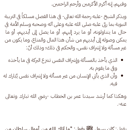
وفيهم، إنه أكرم الأكرمين وأرحم الراحمين.
ويذكر الشيخ -عليه رحمة الله تعالى- في هذا الفصل مسلكاً في التربية 
النبوية بما ربّى عليه صلى الله عليه وعلى آله وصحبه وسلم الأمة في 
حال ما يتناولونه، أو ما يرد إليهم، أو ما يصل إلى أيديهم، أو ما 
يمكن وصوله إلى أيديهم من شأن هذا المال والمتاع، وما يكون من 
غير مسألة ولا إشراف نفس، والحكم في ذلك؛ وذلك أنّ:
الذي يأخذ بالمسألة وإشراف النفس تنتزع البركة في ما يأخذه
وفي ما يقوم به.
وأن الذي يأتي الإنسان من غير مسألة ولا إشراف نفس يُبَارك له
فيه.
وهكذا كما أرشد سيدنا عمر بن الخطاب -رضي الله تبارك وتعالى 
عنه-.
يقول: 
كان رسول ﷺ يقول: "ما آتاك الله من أموال سلطان من 