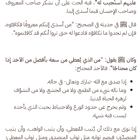
عليهم استُجيب له"
، فيه الحث على أن نشكر صاحب المعروف 
وصاحب الإحسان فيما أسدى إلينا. 
قال ﷺ في حديثه في الصحيح: "من أسدى إليكم معروفًا فكافئوه، 
فإن لم تجدوا ما تكافؤه فادعوا له حتى تروا أنكم قد كافئتموه".
وكان 
ﷺ 
يقول: 
"
من الذي يُعطي من سعة بأفضل من الآخذ إذا 
كان محتاجًا"
. فالآخذ المحتاج:
إذا صدق مع الله -تبارك وتعالى- في حاله.
وما ناله شيء من الطمع، ولا من الجشع، ولا من التشوّف
لزهرة الحياة الدنيا.
ولم يخرج عن حدود الورع والاحتياط بحيث الذي يأخذه
ليست فيه شبهة.
إذا نوى مع ذلك أن يُثيب المُعطي، وأن يثيب الواهب، وأن يثيب 
المتصدّق؛ فيصير ثوابه مثل ثواب المتصدق ومثل ثواب المعطي؛ 