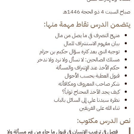
صباح السبت 4 ذو الحجة 1446هـ 
يتضمن الدرس نقاط مهمة منها:
منهج التصرف في ما يصل من مال
بيان مفهوم الاستشراف للمال
توجيه النبي بعد كثرة سؤال حكيم بن حزام
مسلك الصالحين: لا نسأل ولا نرد ولا ندخر
حكم الأخذ عند الإشراف والمسألة
قبول العطية بحسب الأحوال
شكر صاحب المعروف ومكافأته
كيف يجد الآخذ المحتاج ثواباً؟
نظرة سيدنا علي إلى السائل بالباب
ثناء الله على الفريقين
نص الدرس مكتوب:
فصل في ترغيب الإنسان في قبول ما جاء من غير مسألة ولا 