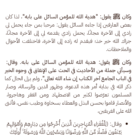
وكان ﷺ يقول: "هدية الله للمؤمن السائل على بابه"
، لذا كان 
بعض العارفين إذا جاءه السائل يقول: مرحبا بمن جاء يحمل لي 
زادي إلى الآخرة مجانًا، يحمل زادي يقدمه لي إلى الآخرة مجانًا، 
جزاك الله خير خذ؛ فيقدم له زاده إلى الآخرة، فاختلفت الأحوال 
والملاحظات. 
وكان ﷺ يقول: هدية الله للمؤمن السائل على بابه. وقال: 
وسيأتي جملة من الأحاديث في الحث على الإنفاق في وجوه الخير 
في الباب الجامع آخر الكتاب إن شاء الله تعالى"
، ولم يزل الحال كما 
ذكر الله في بداية أمر هذه الدعوة، وظهور الدين والرسالة، وصار 
المسلمون تعرّضوا لكثير من الاضطهاد ومن الفقر وهاجروا، 
والأنصار قاموا بحسن البذل والعطاء بسخاوة وطيب نفس، فأثنى 
الله على الفريقين، 
وقال: (لِلْفُقَرَاءِ الْمُهَاجِرِينَ الَّذِينَ أُخْرِجُوا مِن دِيَارِهِمْ وَأَمْوَالِهِمْ
يَبْتَغُونَ فَضْلًا مِّنَ اللَّهِ وَرِضْوَانًا وَيَنصُرُونَ اللَّهَ وَرَسُولَهُ ۚ أُولَٰئِكَ