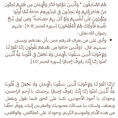
هُمُ الصَّادِقُونَ * وَالَّذِينَ تَبَوَّءُوا الدَّارَ وَالْإِيمَانَ مِن قَبْلِهِمْ يُحِبُّونَ
مَنْ هَاجَرَ إِلَيْهِمْ وَلَا يَجِدُونَ فِي صُدُورِهِمْ حَاجَةً مِّمَّا أُوتُوا
وَيُؤْثِرُونَ عَلَىٰ أَنفُسِهِمْ وَلَوْ كَانَ بِهِمْ خَصَاصَةٌ ۚ وَمَن يُوقَ شُحَّ
نَفْسِهِ فَأُولَٰئِكَ هُمُ الْمُفْلِحُونَ) [سورة الحشر:8-9] -عليهم
رضوان الله تعالى-.
وأثنى على من يعرف قدرهم ممن يأتي بعدهم، ويستن
بسننهم، قال: (وَالَّذِينَ جَاءُوا مِن بَعْدِهِمْ يَقُولُونَ رَبَّنَا اغْفِرْ لَنَا
وَلِإِخْوَانِنَا الَّذِينَ سَبَقُونَا بِالْإِيمَانِ وَلَا تَجْعَلْ فِي قُلُوبِنَا غِلًّا لِّلَّذِينَ
آمَنُوا رَبَّنَا إِنَّكَ رَءُوفٌ رَّحِيمٌ) [سورة الحشر:10].
(رَبَّنَا اغْفِرْ لَنَا وَلِإِخْوَانِنَا الَّذِينَ سَبَقُونَا بِالْإِيمَانِ وَلَا تَجْعَلْ فِي قُلُوبِنَا 
غِلًّا لِّلَّذِينَ آمَنُوا رَبَّنَا إِنَّكَ رَءُوفٌ رَّحِيمٌ) برحمتك يا أرحم الراحمين، 
وجودك يا أجود الأجودين، ثبّتنا على الحق فيما نقول ونفعل 
ونعتقد، واسلك بنا مسالك محبوبيك والمقربين إليك، ووفّر حظّنا 
من هذه الأيام والموسم الكريم، وجودك على الطائفين، والواقفين، 