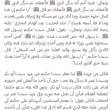
وتعالى- فيما أخبر أنه سأل النبي ﷺ فأعطاه، ثم سأل النبي ﷺ 
فأعطاه، ثم سأل النبي ﷺ فأعطاه، ثم قال ﷺ: "يا حكيم إن هذا 
المال حلوة خضرة، وما أتاك من غير مسألة ولا إشراف نفس فخذه، 
وما لا فلا تُتبعه نفسك"، جاء الحديث عند الإمام البخاري -عليه 
رحمة الله تبارك وتعالى-،  يقول: فقال سيدنا حكيم لرسول الله 
ﷺ:  يا رسول الله -نص الحديث عنده- يقول له ﷺ: "فمن أخذه 
بسخاوة نفس بورِكَ له فيه، ومن أخذه بإشراف لم يبارك فيه، وكان 
كالذي يأكل ولا يشبع، واليد العليا خير من اليد السفلى"، قال 
سيدنا حكيم: "يا رسول الله، والذي بعثك بالحق لا أرزأ أحدا بعدك 
شيئا حتى أفارق الدنيا".
فكان من عهده ﷺ لما تعمّر سيدنا حكيم من عهد سيدنا أبو بكر 
وسيدنا عمر، لا يسأل ولا يحب حتى أن يأخذ ما أُعطي لغير ضرورة، 
فدام على ذلك، فكان سيدنا أبو بكر -رضى الله عنه، يدعو حكيمًا 
ليعطيه العطاء فيأبى أن يقبل منه شيء، وفي عهد سيدنا عمر بن 
الخطاب فكان يقول: يا معشر المسلمين، أشهدكم على حكيم أني 
أعرض عليه حقه الذي قسم الله له في هذا الفيء فيأبى أن يأخذه، 