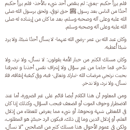
فلم يرزأ حكيم -يعني: لم ينقص أحد شيء بالأخذ- فلم يرزأ حكيم 
أحدًا من الناس بعد رسول ﷺ حتى توفي، ولحق برسول الله صلى 
الله عليه وعلى آله وصحبه وسلم، بعد ما كان من إرشاده له صلى 
الله عليه وعلى آله وصحبه وسلم.
وكان عبد الله بن عمر -رضي الله عنهما- لا يسأل أحدًا شيئا، ولا يرد 
شيئا أُعطيه.
وكان مسلك الكثير من خيار الأمة يقولون: لا نسأل، ولا نرد، ولا 
ندّخر، فما جاءنا من غير سؤال ولا إشراف نفس أخذنا و تصرفنا 
بحيث نرتجي مرضات الله -تبارك وتعالى- فيه، وفي كيفية إنفاقه، فلا 
نسأل، ولا نرد، ولا ندخر.
ومن المعلوم أن هذا الكلام أيضا قائم على غير الضرورة، أما عند 
الاضطرار وخوف الموت أو الضعف فيجب السؤال، وكذلك إذا كان 
في المُعطَى شبهة ونحوها، أو شيء مما يعرض للعطاء من إذلال 
العلم، أو إذلال الدين وما إلى ذلك، فيكون الرد حينئذٍ هو المطلوب، 
ولكن في عموم الأحوال هذا مسلك كثير من الصالحين "لا نسأل، 