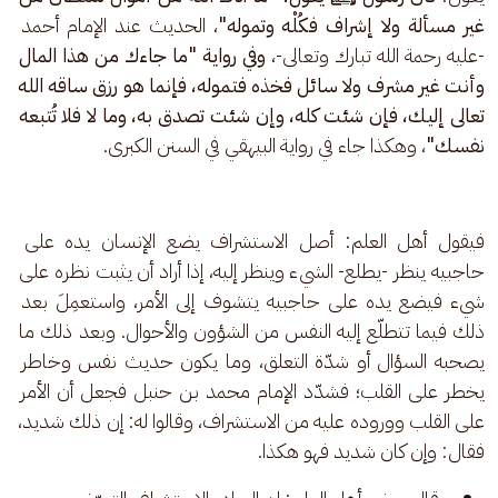
غير مسألة ولا إشراف فكُلْه وتموله"
، الحديث عند الإمام أحمد 
-عليه رحمة الله تبارك وتعالى-، 
وفي رواية "ما جاءك من هذا المال 
وأنت غير مشرف ولا سائل فخذه فتموله، فإنما هو رزق ساقه الله 
تعالى إليك، فإن شئت كله، وإن شئت تصدق به، وما لا فلا تُتبعه 
نفسك"
، وهكذا جاء في رواية البيهقي في السنن الكبرى.
فيقول أهل العلم: أصل الاستشراف يضع الإنسان يده على 
حاجبيه ينظر -يطلع- الشيء وينظر إليه، إذا أراد أن يثبت نظره على 
شيء فيضع يده على حاجبيه يتشوف إلى الأمر، واستعمِلَ بعد 
ذلك فيما تتطلّع إليه النفس من الشؤون والأحوال. وبعد ذلك ما 
يصحبه السؤال أو شدّة التعلق، وما يكون حديث نفس وخاطر 
يخطر على القلب؛ فشدّد الإمام محمد بن حنبل فجعل أن الأمر 
على القلب ووروده عليه من الاستشراف، وقالوا له: إن ذلك شديد، 
فقال: وإن كان شديد فهو هكذا.