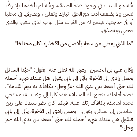
لأنه هو السبب في وجود هذه الصدقة، ولأنه لم يأخذها بإشراف 
نفس ولا بضعف أدب مع الحق -تبارك وتعالى-، ويصرفها في محلها 
أو في حاجتها، فيصير له من الثواب مثل ثواب الذي ينفق، والذي 
يعطي ويتصدّق.
"ما الذي يعطي من سعة بأفضل من الآخذ إذا كان محتاجًا"
وكان علي بن الحسين -رضي الله تعالى عنه- يقول: "حبَّذا السائل 
يحمل زادي إلى الآخرة، يأتي إلى بابي يقول: هل عندك شيء أحمله 
لك حتى أضعه بين يدي الله -عزّ وجل- يكافأك به يوم القيامة"
، 
تجده أمامك، يقطع لك المسافة هذه كلها إلى وقت القيامة تجي 
تجده أمامك، يكافأك ربّك عليه. فهكذا كان نظر سيدنا علي زين 
العابدين إلى السائل، يقول
: "يحمل زادي إلى الآخرة، يأتي إلى بابي 
فيقول هل عندك شيء أحمله لك حتى أضعه بين يدي الله -عز 
وجل-".