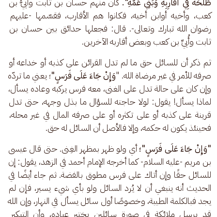
طَلْحَةَ فِي أَقَارِبِهِ وَبَنِي عَمِّهِ".
 كان منهم حسان بن ثابت وأُبيُّ بن 
كعب، وأخيه أوابن أخيه، فكانوا هم الأقارب، فقسّمها -عليهم 
رضوان الله تبارك وتعالى-. قال: فجعلها حدائق بين حسان بن 
ثابت وأُبيِّ بن كعب وبعض أقاربه الآخرين.
ثم ذكر أن للسائل حق ما لم تدل القرائن على كذبه أو خداعه أو 
صرفه للأمر في غير مرضاة الله. "
وَإِنْ جَاءَ عَلَى فَرَسٍ"
؛ يعني ما تردّه 
وإن كان على حالة تدل على الغنى، معه فرس يركبه وعاده يسأل، 
لماذا يسأل! يقول: لولا حاجته للسؤال ما بذل وجهه، حتى تدل 
قرينة على كذبه أو على تكثره أو على صرفه المال في غير محله، 
فحينئذ يكون له حكمه، وإلا فالأصل أن السائل له حق.
"وَإِنْ جَاءَ عَلَى فَرَسٍ"؛ 
أي ولو ظهر بمظهر الغِنى. حتى قال عيسى 
بن مريم -عليه السلام- كما أخرجه الإمام أحمد في الزهد، يقول: إن 
للسائل حقًا وإن أتاك على فرس مطوق بالفضة. ثم جاء أيضًا في 
الحديث أنه ينبغي أن لا يُرد السائل ولو بأي شيء يسير، فإن لم 
يجد فبالكلمة الطيبة، وخصوصًا أول سائل يسأل في النهار، وإن الله 
قد يرسل ملائكة في صورة سائلين يختبر عباده، وأن التبكير 