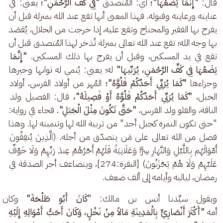
قال:
 "إِنَّمَا يَضَعُهَا"؛ 
أي: المُتصدق
 "فِي كَفِّ الرَّحْمَنِ"؛ 
يعني: في 
عنايته ورعايته وقبوله. فهذا المعنى أنها تقع عند الله بمنزلة قبل أن 
يفرح بها الفقير والمحتاج وتقع عليه، إذا خرجت من الحلال، يُقصَد 
بها وجه الله؛ تقع عند الله تعالى بمنزلة تُذخر لهذا المُتصدق قبل أن 
تقع في يد المسكين، وقبل أن يفرح بها ذلك المسكين. 
"إِنَّمَا 
يَضَعُهَا فِي كَفِّ الرَّحْمَنِ، يُرَبِّيهَا" 
له؛ يعني: يُنمي له ثوابها وخيرها 
وجزاءها
 "كَمَا يُرَبِّي أَحَدُكُمْ فَلُوَّهُ"؛ 
المُهر من أولاد الفرس، أولاد 
الخيل، 
"كَمَا يُرَبِّي أَحَدُكُمْ فَلُوَّهُ أَوْ فَصِيلَهُ"، 
قال: الفصيل ولد 
الناقة، والفلو ولد الفرس،
 "حَتَّى تَكُونَ مِثْلَ الْجَبَلِ".
 فجاء في رواية: 
"حتى تكون التمرة كجبل أحد" من تربية الله لها وتنميته لها. وهذا 
فضل من الله تعالى على مَن يتصدّق من أجله. (الَّذِينَ يُنفِقُونَ 
أَمْوَالَهُم بِاللَّيْلِ وَالنَّهَارِ سِرًّا وَعَلَانِيَةً فَلَهُمْ أَجْرُهُمْ عِندَ رَبِّهِمْ وَلَا خَوْفٌ 
عَلَيْهِمْ وَلَا هُمْ يَحْزَنُونَ) [البقرة:274]، ويتضاعف أجر الصدقة في 
رمضان، لياليه وأيامه إلى ألف ضعف.
ويقول سيِّدنا أنس بن مالك: "
كَانَ أَبُو طَلْحَةَ"
 وكان 
أمه 
"أَكْثَرَ أَنْصَارِيٍّ بِالْمَدِينَةِ مَالاً مِنْ نَخْلٍ، وَكَانَ أَحَبُّ أَمْوَالِهِ إِلَيْهِ 