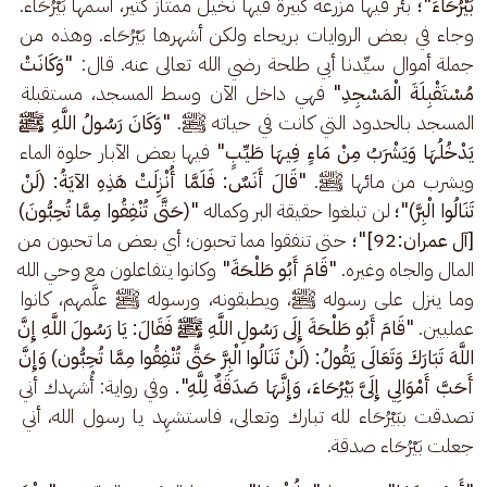
بَيْرُحَاءَ"؛ 
بئر فيها مزرعة كبيرة فيها نخيل ممتاز كثير، اسمها بَيْرُحَاء. 
وجاء في بعض الروايات بريحاء ولكن أشهرها بَيْرُحَاء. وهذه من 
جملة أموال سيِّدنا أبي طلحة رضي الله تعالى عنه. قال:
 "وَكَانَتْ 
مُسْتَقْبِلَةَ الْمَسْجِدِ" 
فهي داخل الآن وسط المسجد، مستقبلة 
المسجد بالحدود التي كانت في حياته ﷺ.
 "وَكَانَ رَسُولُ اللَّهِ ﷺ 
يَدْخُلُهَا وَيَشْرَبُ مِنْ مَاءٍ فِيهَا طَيِّبٍ" 
فيها بعض الآبار حلوة الماء 
ويشرب من مائها ﷺ.
 "قَالَ أَنَسٌ: فَلَمَّا أُنْزِلَتْ هَذِهِ الآيَةُ: (لَنْ 
تَنَالُوا الْبِرَّ)"؛ 
لن تبلغوا حقيقة البر وكماله 
"(حَتَّى تُنْفِقُوا مِمَّا تُحِبُّونَ) 
[آل عمران:92]"؛ 
حتى تنفقوا مما تحبون؛ أي بعض ما تحبون من 
المال والجاه وغيره.
 "قَامَ أَبُو طَلْحَةَ" 
وكانوا يتفاعلون مع وحي الله 
وما ينزل على رسوله ﷺ، ويطبقونه، ورسوله ﷺ علَّمهم، كانوا 
عمليين. 
"قَامَ أَبُو طَلْحَةَ إِلَى رَسُولِ اللَّهِ ﷺ فَقَالَ: يَا رَسُولَ اللَّهِ إِنَّ 
اللَّهَ تَبَارَكَ وَتَعَالَى يَقُولُ: (لَنْ تَنَالُوا الْبِرَّ حَتَّى تُنْفِقُوا مِمَّا تُحِبُّون) وَإِنَّ 
أَحَبَّ أَمْوَالِي إِلَىَّ بَيْرُحَاءَ، وَإِنَّهَا صَدَقَةٌ لِلَّهِ". 
وفي رواية: أُشهدك أني 
تصدقت ببَيْرُحَاء لله تبارك وتعالى، فاستشهِد يا رسول الله، أني 
جعلت بَيْرُحَاء صدقة.