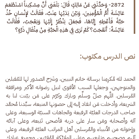
2872- وَحَدَّثَنِي عَنْ مَالِكٍ قَالَ: بَلَغَنِي أَنَّ مِسْكِيناً اسْتَطْعَمَ 
عَائِشَةَ أُمَّ الْمُؤْمِنِينَ، وَبَيْنَ يَدَيْهَا عِنَبٌ، فَقَالَتْ لإِنْسَانٍ خُذْ 
حَبَّةً فَأَعْطِهِ إِيَّاهَا، فَجَعَلَ يَنْظُرُ إِلَيْهَا وَيَعْجَبُ، فَقَالَتْ 
عَائِشَةُ: أَتَعْجَبُ؟ كَمْ تَرَى فِي هَذِهِ الْحَبَّةِ مِنْ مِثْقَالِ ذَرَّةٍ؟
نص الدرس مكتوب:
الحمد لله مُكرِمِنا برسالة خاتم النبيين، وشَرَح الصدور لها للمُقبلين 
والمتوجهين، وجعلها السبب الأقوى لنيل رضوانه الأكبر ومرافقة 
المُرسلين. اللَّهم صلّ وسلِّم وبارك وكرّم على مَن بيّنت لنا به 
الشريعة، وأدخلت مَن انقاد إليه إلى حصونها المنيعة، سيِّدنا مُحمَّد 
صاحب الدرجات العليّة الرفيعة والجاهات السنيّة الوسيعة، وعلى 
آله وأصحابه ومَن سار على دربه فأضحى تَبَيعه، وعلى آبائه 
وإخوانه من الأنبياء والمُرسلين أهل المراتب العليّة الرفيعة، وعلى 
آلهم وصحبهم وتابعيهم وعلى الملائكة المُقرّبين وجميع عبادك 