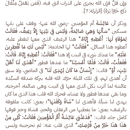
وإن قلَّ فإن الله يجزي على الذرات التي فيه، (فَمَن يَعْمَلْ مِثْقَالَ 
ذَرَّةٍ خَيْرًا يَرَهُ) [الزلزلة:7]. 
وذكر أن 
عَائِشَةَ 
أم المؤمنين -رضي الله عنها- وقف على بابها 
مسكين
 "سَأَلَهَا وَهِيَ صَائِمَةٌ، وَلَيْسَ فِي بَيْتِهَا إِلاَّ رَغِيفٌ، فَقَالَتْ 
لِمَوْلاَةٍ لَهَا: أَعْطِيهِ إِيَّاهُ." 
هذا الرغيف
الذي معها لتفطر عليه، 
أعطوه هذا السائل. 
"فَقَالَتْ"
 لها الخادمة
: "لَيْسَ لَكِ مَا تُفْطِرِينَ 
عَلَيْهِ." 
ما عندك شيء في البيت إلا هذا
 "فَقَالَتْ: أَعْطِيهِ إِيَّاهُ. قَالَتْ: 
فَفَعَلْتُ، قَالَتْ: فَلَمَّا أَمْسَيْنَا" 
ما عندها فطور 
"أَهْدَى لَنَا أَهْلُ 
بَيْتٍ، أَوْ" 
قالت:
 "إِنْسَانٌ مَا كَانَ يُهْدِى لَنَا"
 في الماضي، ولا سبق 
أن أهدى لهم، في تلك الليلة حرّك الله قلبه ببركة صدقة السيِّدة 
عائشة لما آثرت بكل الذي معها في البيت وهي صائمة، أخرجته، 
وما بقي عندها فطور ولا عشاء، فحرك الله قلب هذا الذي ما كان 
يهدي لنا شيئًا، فأهدى لنا 
"شَاةً وَكَفَنَهَا"؛ 
يعني: كانت ملفوفة 
بالرغيف؛ يعني: ما يغطيها من الرغفان والخبز، فشاة وخبز فوقها 
كامل جاء. قالت:
 "فَدَعَتْنِي عَائِشَةُ أُمُّ الْمُؤْمِنِينَ فَقَالَتْ: كُلِي مِنْ 
هَذَا هَذَا خَيْرٌ مِنْ قُرْصِكِ." 
الذي قلتِ عنه: لمَ تخرجينه وليس 