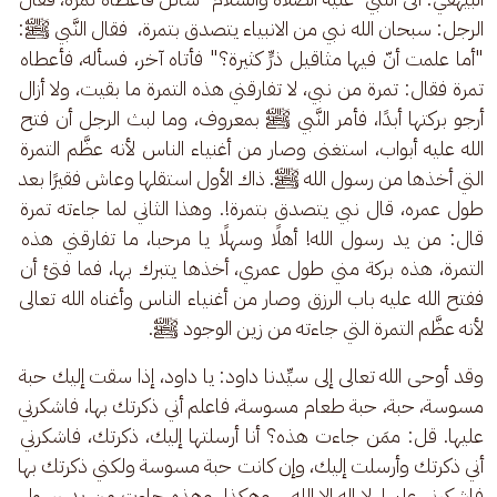
الرجل: سبحان الله نبي من الانبياء يتصدق بتمرة،  فقال النَّبي ﷺ: 
"أما علمت أنّ فيها مثاقيل ذرٍّ كثيرة؟" فأتاه آخر، فسأله، فأعطاه 
تمرة فقال: تمرة من نبي، لا تفارقني هذه التمرة ما بقيت، ولا أزال 
أرجو بركتها أبدًا، فأمر النَّبي ﷺ بمعروف، وما لبث الرجل أن فتح 
الله عليه أبواب، استغنى وصار من أغنياء الناس لأنه عظَّم التمرة 
التي أخذها من رسول الله ﷺ. ذاك الأول استقلها وعاش فقيرًا بعد 
طول عمره، قال نبي يتصدق بتمرة!. وهذا الثاني لما جاءته تمرة 
قال: من يد رسول الله! أهلًا وسهلًا يا مرحبا، ما تفارقني هذه 
التمرة، هذه بركة مني طول عمري، أخذها يتبرك بها، فما فتئ أن 
ففتح الله عليه باب الرزق وصار من أغنياء الناس وأغناه الله تعالى 
لأنه عظَّم التمرة التي جاءته من زين الوجود ﷺ. 
وقد أوحى الله تعالى إلى سيِّدنا داود: يا داود، إذا سقت إليك حبة 
مسوسة، حبة، حبة طعام مسوسة، فاعلم أني ذكرتك بها، فاشكرني 
عليها. قل: ممَن جاءت هذه؟ أنا أرسلتها إليك، ذكرتك، فاشكرني 
أني ذكرتك وأرسلت إليك، وإن كانت حبة مسوسة ولكني ذكرتك بها 
فاشكرني عليها. لا إله إلا الله… وهكذا، وهذه جاءت من يد رسول 