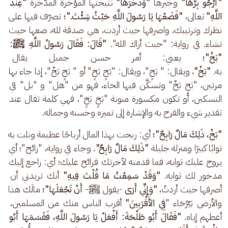
"أَرْجُو بِرَّهَا"
 وخيرها 
"وَذُخْرَهَا"
 نتيجتها المؤخرة المدّخرة 
"عِنْدَ 
اللَّهِ" 
تعالى،
 "فَضَعْهَا يَا رَسُولَ اللَّهِ حَيْثُ شِئْتَ."؛ 
تصرّف فيها على 
نظرك وترتيبك، واصرفها حيث أردت، هي صدقة لله، ضعها حيث 
تشاء. في رواية: "حيث أراك الله". 
"قَالَ: فَقَالَ رَسُولُ اللَّهِ ﷺ: 
"بَخْ"؛ 
يعني: أمر حسن جميل يقال عند
به. 
"بَخْ"
، ويقال: " بَخٍ"، ويقال: "بَخٍ بَخٍ" أو " بَخٍ بَخْ"، إذا جاء بها 
مرتين، "بَخٍ بَخْ" وتسكَّن فيها الخاء، فهو من "هل" و "بل" في 
التسكين، أو تكون مكسورة منونة "بَخٍ بَخٍ"، فهي كلمة تقال عند 
تقدير شيء والفرح به والإشارة إلى تميزه وحسنه وجماله.
"بَخْ، ذَلِكَ مَالٌ رَابِحٌ"؛
 أي: ربحت بهذا المال أرباحًا عظيمة ونلت به 
ثوابًا كبيرًا ومنزلة جليلة 
"ذَلِكَ مَالٌ رَابِحٌ". 
وجاء في رواية، "رائح"؛ أي 
يروح عليك ثوابه، فما قدمته لآخرتك فرائح عليك؛ أي: راجع إليك 
مدخور لك ثوابه.
 "وَقَدْ سَمِعْتُ مَا قُلْتَ فِيهِ"
 أنك تريدني أن 
أصرفها حيث أردتُ، 
"وَإِنِّي أَرَى 
-يقول ﷺ- 
أَنْ تَجْعَلَهَا"؛ 
مالَك هذا 
والأرض بَيْرُحَاء "
فِي الأَقْرَبِينَ"
 أقرب الناس منك من المسلمين، 
أعطهم إياه.
 "فَقَالَ أَبُو طَلْحَةَ: أَفْعَلُ يَا رَسُولَ اللَّهِ، فَقَسَمَهَا أَبُو 