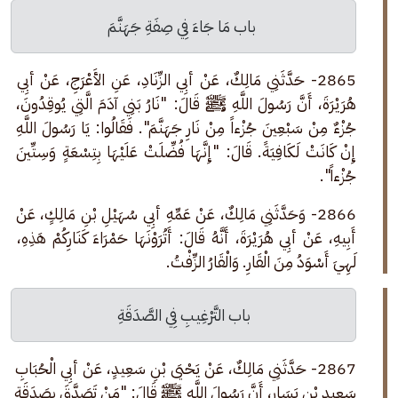
 باب مَا جَاءَ فِي صِفَةِ جَهَنَّمَ
2865- حَدَّثَنِي مَالِكٌ، عَنْ أبِي الزِّنَادِ، عَنِ الأَعْرَجِ، عَنْ أبِي 
هُرَيْرَةَ، أَنَّ رَسُولَ اللَّهِ ﷺ قَالَ: "نَارُ بَنِي آدَمَ الَّتِي يُوقِدُونَ، 
جُزْءٌ مِنْ سَبْعِينَ جُزْءاً مِنْ نَارِ جَهَنَّمَ". فَقَالُوا: يَا رَسُولَ اللَّهِ 
إِنْ كَانَتْ لَكَافِيَةً. قَالَ: "إِنَّهَا فُضِّلَتْ عَلَيْهَا بِتِسْعَةٍ وَسِتِّينَ 
جُزْءاً".
2866- وَحَدَّثَنِي مَالِكٌ، عَنْ عَمِّهِ أبِي سُهَيْلِ بْنِ مَالِكٍ، عَنْ 
أَبِيهِ، عَنْ أبِي هُرَيْرَةَ، أَنَّهُ قَالَ: أَتُرَوْنَهَا حَمْرَاءَ كَنَارِكُمْ هَذِهِ، 
لَهِيَ أَسْوَدُ مِنَ الْقَارِ. وَالْقَارُ الزِّفْتُ.
باب التَّرْغِيبِ فِي الصَّدَقَةِ
2867- حَدَّثَنِي مَالِكٌ، عَنْ يَحْيَى بْنِ سَعِيدٍ، عَنْ أبِي الْحُبَابِ 
سَعِيدِ بْنِ يَسَارٍ، أَنَّ رَسُولَ اللَّهِ ﷺ قَالَ: "مَنْ تَصَدَّقَ بِصَدَقَةٍ 