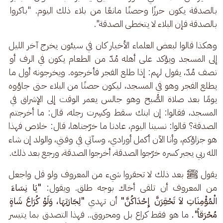
بالصدقة يكون حرزًا وحصنًا مانعًا من بلاء ذلك اليوم. "باكروا 
بالصدقة فإن البلاء لا يتخطى الصدقة". 
وهكذا قالوا لبعض العلماء الأخيار كان في سيئون يخرج آخر الليل 
إلى المسجد ويؤكد على أهله مُدّ من الطعام يكون في الرف أو 
نصف مُدّ، يقول لهم: إذا طلع الفجر فأخرجوه. ويخرجونه أول ما 
يطلع الفجر وهو في المسجد، ليكون حصنًا من البلاء حتى جاؤوه 
يومًا بعد صلاة الصُّبح وهو جالس يعمر الوقت إلى الإشراق في 
المسجد، فقالوا: إن ابنك سقط وكسِرت رجله، قال: ما أخرجتم 
الصدقة؟ قالوا: نسينا اليوم، عادنا ما خرّجناها، قال: خلاص فهذا 
هو جزاؤكم، وأنا الآن أكمل أورادي، وسآتي في وقتي، والولد إن شاء 
الله ربي يجبر كسره خرّجوا الصدقة، أخرجوا الصدقة، ورجع بعد ذلك.
يقول ﷺ بعد ذلك لا تحقروا شيء من المعروف ولو قل واجعل 
من المعروف أن تلقى أخاك بوجه طلق. ويقول:
 "يَا نِسَاءَ 
الْمُؤْمِنَاتِ لاَ تَحْقِرَنَّ إِحْدَاكُنَّ" 
أن تهدي
 "لِجَارَتِهَا، وَلَوْ كُرَاعَ شَاةٍ 
مُحْرَقاً". 
ما هو فقط كراع بل ومحروق.. فهذا التصدق بما يتيسر 