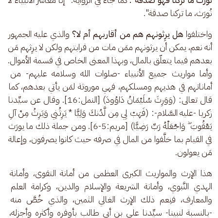
نُورَث، ما تركنا صدقة". 
واختلفوا 
هل يرِثونهم هم من أقاربهم أم لا؟
 والذي عليه الجمهور 
أنه نعم، يمكن أن يرثونهم ممَن مات من قرابتهم ولكن لا يرِثهم مَن 
بعدهم فيما يتعلّق بالمال، وبهذا المعنى الخاص في قسمة الأموال. 
وأما مواريث جميع الأنبياء -صلوات الله وسلامه عليهم- من 
أماناتهم في هديهم ومسلكهم، فهي موروثة لمَن يأتي بعدهم، كما 
قال تعالى: (وَوَرِثَ سُلَيْمَانُ دَاوُودَ) [النمل:16]. وقال عن سيِّدنا 
زكريا -عليه السَّلام-: (فَهَبْ لِي مِن لَّدُنكَ وَلِيًّا ‎* يَرِثُنِي وَيَرِثُ مِنْ آلِ 
يَعْقُوبَ ۖ وَاجْعَلْهُ رَبِّ رَضِيًّا) [مريم:5-6]‎. ومن جملة ذلك ما يورَث 
في القيام بما خلَّفوا من المال في صرفه حيث كانوا يصرفون، وإعالة 
مَن يعولون.
هذا الإرث والمواريث الكبرى العظمى من أمانة التقوى، وأمانة 
الهدي النَّبوي، وأمانة الشريعة والإسلام والدين، وكرامة العلم 
والمعارف، فنِعم ذلك الإرث الغالي الثمين، والذي خُصَّ منه 
-بالنسبة لنبينا- سيِّدنا علي بن أبي طالب بأوفره وأكثره وأجزله، 