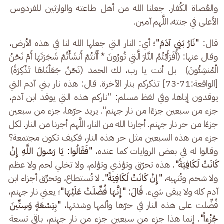
والعُصاة الكُفار. جعلنا الله من أهل طاعته والوارثين للفردوس 
الأعلى في جنته، اللَّهم آمين. 
قال: 
"نَارُ بَنِي آدَمَ"؛ 
أي:
النار التي جعلها الله لنا في هذه الأرض، 
وقال عنها: (أَفَرَأَيْتُمُ النَّارَ الَّتِي تُورُونَ * أَأَنتُمْ أَنشَأْتُمْ شَجَرَتَهَا أَمْ نَحْنُ 
الْمُنشِئُونَ)  بل أنت يا رب، لك الحمد (نَحْنُ جَعَلْنَاهَا تَذْكِرَةً) 
[الواقعة:71-73] تذكركم بنار الآخرة. قال: هذه نار بني آدم التي 
يوقدون إياها، وفي لفظ مسلم: "ناركم هذه التي يوقد ابن آدم، 
جزء من سبعين جزءًا من نار جهنم". يريد حرّها، جزء من سبعين 
جزءًا من حر نار جهنم. أجارنا الله من النار، اللَّهم أجرنا من النار. ‏لكل 
جزء من هذه السبعين مثل حر هذه النار، فكيف تكون مجتمعة؟ 
وقالوا له في بعض الروايات كما عنده، 
"فَقَالُوا: يَا رَسُولَ اللَّهِ إِنْ 
كَانَتْ لَكَافِيَةً".
 هذه تحرّق وتؤذي وتؤلم، ولا تخلي لحم ولا عظم 
ولا شحم وتُنهيه، 
"إِنْ كَانَتْ لَكَافِيَةً".
 لا تُستطاع، وتحرِّق أجزاء ابن 
آدم كله ولا يبقى شيء.
 قَالَ: "إِنَّهَا فُضِّلَتْ عَلَيْهَا"
؛ يعني نار جهنم، 
فُضِّلت على هذه النار في حرّها وألمها وشدتها، 
"بِتِسْعَةٍ وَسِتِّينَ 
جُزْءاً".
 إنما هذا جزء من سبعين جزء من نار جهنم، باقي تسعة 