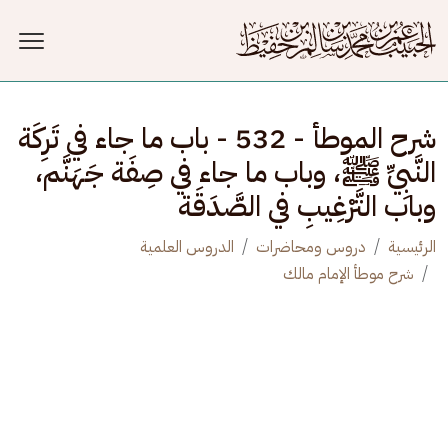
جاوز إلى المحتوى الرئيسي
شرح الموطأ - 532 - باب ما جاء في تَرِكَة
النَّبِيِّ ﷺ، وباب ما جاء في صِفَة جَهَنَّم،
وباب التَّرْغِيبِ في الصَّدَقَة
الرئيسية
دروس ومحاضرات
الدروس العلمية
شرح موطأ الإمام مالك