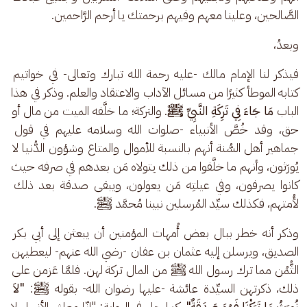
الصَّالحين، وعلينا معهم وفيهم برحمتك يا أرحم الرَّاحمين.
وبعدُ، 
فيذكر لنا الإمام مالك -عليه رحمة الله تبارك وتعالى- في خواتيم 
كتابه الموطأ كثيرًا من مسائل الآداب والاعتقاد والعلم. وذكر في هذا 
الباب 
مَا جَاءَ فِي تَرِكَةِ النَّبِيِّ ﷺ
. والتركة؛ ما خلَّفه الميت من مال أو 
حق، وقد خُصَّ الأنبياء -صلوات الله وسلامه عليهم في قول 
جماهير أهل السُّنة أنهم بالنسبة للأموال والمتاع وشؤون الدُّنيا لا 
يُورَثون، وأنهم ما خلَّفوا من ذلك يتولاه مَن بعدهم في صرفه حيث 
كانوا يصرفون، وفي عيلتِه مَن يعولون، ويبقى صدقة بعد ذلك 
لأُمتهم، فكذلك سيِّد المُرسلين نبينا مُحمَّد ﷺ.
وذكر أنه خطر ببال بعض أُمهات المؤمنين أن يبعثن إلى أبي بكر 
الصديق، ويرسلن إليه عثمان بن عفان -رضي الله عنهم- ليعطيهن 
الثُّمُن مما ترك رسول الله ﷺ من المال تركة لهن. فلمَّا عَزمن على 
ذلك، ذكرتهن السيِّدة عائشة -عليها رضوان الله- بقوله ﷺ:
 "لاَ 
نُورَثُ مَا تَرَكْنَا فَهُوَ صَدَقَةٌ".
 كما جاء في الرواية: "إنّا معاشر الأنبياء لا 