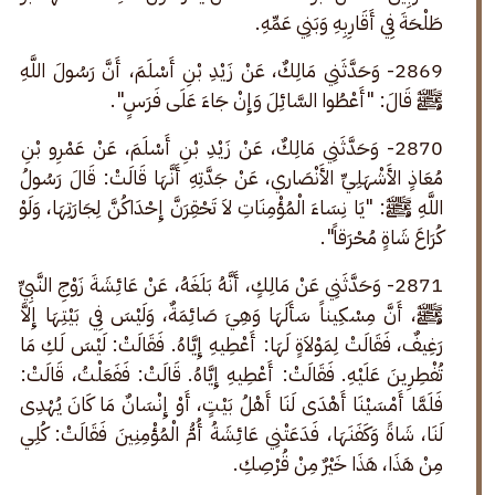
طَلْحَةَ فِي أَقَارِبِهِ وَبَنِي عَمِّهِ.
2869- وَحَدَّثَنِي مَالِكٌ، عَنْ زَيْدِ بْنِ أَسْلَمَ، أَنَّ رَسُولَ اللَّهِ 
ﷺ قَالَ: "أَعْطُوا السَّائِلَ وَإِنْ جَاءَ عَلَى فَرَسٍ".
2870- وَحَدَّثَنِي مَالِكٌ، عَنْ زَيْدِ بْنِ أَسْلَمَ، عَنْ عَمْرِو بْنِ 
مُعَاذٍ الأَشْهَلِيِّ الأَنْصَاري، عَنْ جَدَّتِهِ أَنَّهَا قَالَتْ: قَالَ رَسُولُ 
اللَّهِ ﷺ: "يَا نِسَاءَ الْمُؤْمِنَاتِ لاَ تَحْقِرَنَّ إِحْدَاكُنَّ لِجَارَتِهَا، وَلَوْ 
كُرَاعَ شَاةٍ مُحْرَقاً".
2871- وَحَدَّثَنِي عَنْ مَالِكٍ، أَنَّهُ بَلَغَهُ، عَنْ عَائِشَةَ زَوْجِ النَّبِيِّ 
ﷺ، أَنَّ مِسْكِيناً سَأَلَهَا وَهِيَ صَائِمَةٌ، وَلَيْسَ فِي بَيْتِهَا إِلاَّ 
رَغِيفٌ، فَقَالَتْ لِمَوْلاَةٍ لَهَا: أَعْطِيهِ إِيَّاهُ. فَقَالَتْ: لَيْسَ لَكِ مَا 
تُفْطِرِينَ عَلَيْهِ. فَقَالَتْ: أَعْطِيهِ إِيَّاهُ. قَالَتْ: فَفَعَلْتُ، قَالَتْ: 
فَلَمَّا أَمْسَيْنَا أَهْدَى لَنَا أَهْلُ بَيْتٍ، أَوْ إِنْسَانٌ مَا كَانَ يُهْدِى 
لَنَا، شَاةً وَكَفَنَهَا، فَدَعَتْنِي عَائِشَةُ أُمُّ الْمُؤْمِنِينَ فَقَالَتْ: كُلِي 
مِنْ هَذَا، هَذَا خَيْرٌ مِنْ قُرْصِكِ.