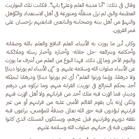
وقال في ذلك: "أنا مدينة العلم وعليٌّ بابها". فكانت تلك المواريث 
العظيمة والتي لم تزل متنقلّة ومتوزِعة في أهل الاستعداد والتّؤهل 
والتهيؤ من أهل بيته وصحابته والتابعين فتابعيهم بإحسان على 
مَمر القرون. 
وكان أبرز ما يورَث به الأنبياء، العلم النافع والعلم بالله وصفاته 
وأحكامه وشرائعه -جل جلاله- وأخباره وأخبار رسله وملائكته 
واليوم الآخر وما إلى ذلك. فهذا النوع من العلم من أشرف ما يورَث 
عن الأنبياء صلوات الله وسلامه عليهم. و "إن الأنبياء لم يورثوا دينارًا 
ولا درهمًا، وإنما ورثوا العلم"؛ أي لم يورثوا دينارًا ودرهمًا ليملِكه 
أحد بحكم الشرائع في توريث القرابة منهم، وما تركوه من درهم 
ودينار، فما الإرث فيه ملك أحد من قراباتهم ولا أهل الإرث فيهم 
ولكن إرثه بأن يقوم القائم الأمين عليه من قرابتهم أو من غير 
قرابتهم ليؤدون فيه حق الله تعالى صدقةً للمؤمنين، يراعون فيه 
نفقة ذويهم وقرابتهم قبل غيرهم، ويسلكون المسلك الذي كانوا 
ينفقون فيه في حياتهم، صلوات الله وسلامه عليهم. 