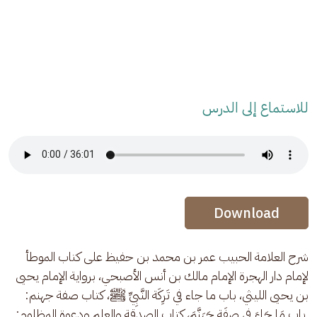
للاستماع إلى الدرس
Audio Stream
Audio Stream
Download
شرح العلامة الحبيب عمر بن محمد بن حفيظ على كتاب الموطأ 
لإمام دار الهجرة الإمام مالك بن أنس الأصبحي، برواية الإمام يحيى 
بن يحيى الليثي، باب ما جاء في تَرِكَة النَّبِيِّ ﷺ، كتاب صفة جهنم: 
 باب مَا جَاءَ فِي صِفَةِ جَهَنَّمَ، كتاب الصدقة والعلم ودعوة المظلوم: 