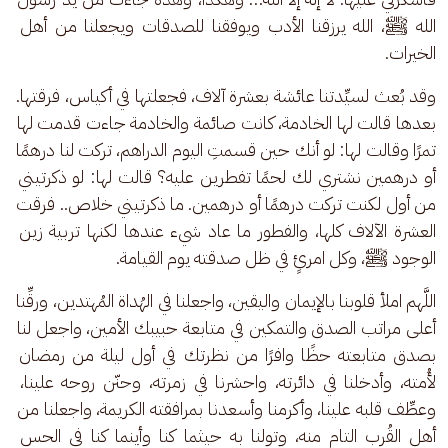
الله ﷺ، الله يرزقنا الأدب ويوفقنا للصدقات ويجعلنا من أهل 
الخيرات. 
وقد بُعث لسيِّدتنا عائشة بعشرة آلاف، فجعلتها في أكياس، فرقتها. 
بعدها قالت لها الخادمة، كانت صائمة والخادمة جاءت قدمت لها 
تمرًا وقالت لها: لو أنك حين قسمتِ اليوم الدراهم، تركت لنا درهمًا 
أو درهمين نشتري لك لحمًا تفطرين عليه؟ قالت لها: لو ذكرتيني 
من أول لكنت تركت درهمًا أو درهمين. ما ذكرتيني خلاص.. فرقت 
العشرة الآلاف كلها، والفطور ما عاد شيء عندها لكنها تربية زين 
الوجود ﷺ، وكل امرئٍ في ظل صدقته يوم القيامة.
اللَّهم املأ قلوبنا بالإيمان واليقين، واجعلنا في الهُداة المُهتدين، ورقِّنا 
أعلى مراتب الصدق والتمكين في متابعة حبيبك الأمين، واجعل لنا 
بصدق متابعته حظًا وافرًا من نظرتك في أول ليلة من رمضان 
لأُمته، وأدخلنا في دائرته، واحشرنا في زمرته، وحنّن روحه علينا، 
وعطِّف قلبه علينا، وأكرمنا وأسعدنا بمرافقته الكريمة، واجعلنا من 
أهل القُرب التام منه، وتولنا به حيثما كنا وأينما كنا في الحس 