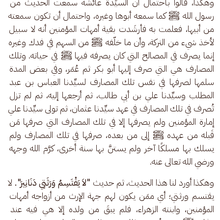
وهكذا، قالوا باحتمال أن السيِّدة عائشة سمعت الحديث من 
رسول الله ﷺ كما سمعه أبوها وغيره، واحتمال أن تكون سمعته 
من أبيها، فعلمت به فأرشَدت بقية أمهات المؤمنين أنه لا سبيل 
لأخذ شيء من التركة، وأن ما خلّفه ﷺ من السهم في فدك وغيره 
إنما يصرف في المصالح التي كان يصرفه فيها ﷺ في حياته. وتلك 
المصارف هي التي صرف إليها أبو بكر ثم عُمَر، وفي بعض المدة 
سلمها لصرفها في نفس تلك المصارف لسيِّدنا العباس بن عبد 
المطلب وسيِّدنا علي بن أبي طالب، ثم أرجعها إليه، ثم لم تزل 
تُصرف في تلك المصارف في عهد سيِّدنا عثمان، ثم تولى سيِّدنا علي 
إمارة المؤمنين ولم يصرفها إلا في تلك المصارف التي صرفها مَن 
قَبله من عهده ﷺ إلى من بعده، صرفها في تلك المصارف ولم 
يسلك بها مسلكًا آخر ولم يستنَّ بها سنة أخرى، كرَّم الله وجهه 
ورضي الله تعالى عنه.
وهكذا أورد لنا هذا الحديث، ثم حديث 
"لاَ يَقْتَسِمُ وَرَثَتِي دَنَانِيرَ". 
لا 
يقتسم ورثتي؛ أي ممَن يكون لهم جهة الإرث من أزواجه أمهات 
المؤمنين، وابنته الزهراء، فلم يبقَ من ولده إلا هي فيه عند 