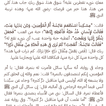
معكِ شيء تفطرين عليه؟ شوفي هذا، شوفي ربكِ جاب هذا. كلي 
من هذا، هذا خير من قرصك -رضي الله عنها- وهذه تربية 
النبي ﷺ. 
قالت: 
"مِسْكِيناً اسْتَطْعَمَ عَائِشَةَ أُمَّ الْمُؤْمِنِينَ، وَبَيْنَ يَدَيْهَا عِنَبٌ، 
فَقَالَتْ لإِنْسَانٍ خُذْ حَبَّةً فَأَعْطِهِ إِيَّاهَا"؛ 
حبة من العنب 
"فَجَعَلَ 
يَنْظُرُ إِلَيْهَا وَيَعْجَبُ"،
 أعطيه حبة واحدة عنب؛ أي شيء تقع له؟
"فَقَالَتْ عَائِشَةُ: أَتَعْجَبُ؟ كَمْ تَرَى فِي هَذِهِ الْحَبَّةِ مِنْ مِثْقَالِ ذَرَّةٍ؟"
ربك قال: (فَمَن يَعْمَلْ مِثْقَالَ ذَرَّةٍ خَيْرًا يَرَهُ)،  كم ذرات فيها هذه؟ 
كل واحدة منها، كل ذرة منها، فيكافئنا الله عليها ويجازينا عليها. 
وجاء في رواية، أنه سألها سائل فأمرت له بتمرة، فقال: يا أم 
المؤمنين، إنكم لتتصدقون بالتمرة؟ قلت: نعم والله إن الخلق كثير 
ولا يشبعه إلا الله، أوليس فيها مثاقيل ذرٍّ كثيرة؟
وجاء عن سيِّدنا 
أنس فيما أخرجه الزجاجي في أماليه، قال: إن سائل أتى النبي ﷺ 
فأعطاه تمرة. قال السائل: نبي من الأنبياء يتصدق بتمرة! فقال 
النَّبي ﷺ: "أما علمت أن فيها مثاقيل ذرٍّ كثيرة؟". وفي رواية عند 
البيهقي: أتى النَّبي -عليه الصَّلاة والسَّلام- سائل فأعطاه تمرة، فقال 