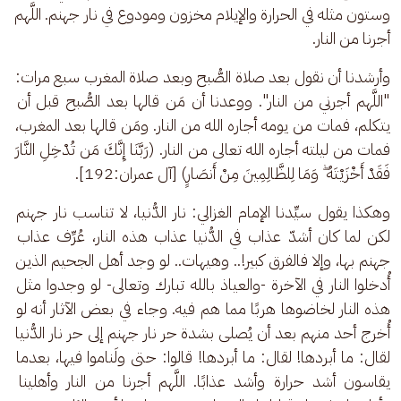
وستون مثله في الحرارة والإيلام مخزون ومودوع في نار جهنم. اللَّهم 
أجرنا من النار. 
وأرشدنا أن نقول بعد صلاة الصُّبح وبعد صلاة المغرب سبع مرات: 
"اللَّهم أجرني من النار". ووعدنا أن مَن قالها بعد الصُّبح قبل أن 
يتكلم، فمات من يومه أجاره الله من النار. ومَن قالها بعد المغرب، 
فمات من ليلته أجاره الله تعالى من النار. (رَبَّنَا إِنَّكَ مَن تُدْخِلِ النَّارَ 
فَقَدْ أَخْزَيْتَهُ ۖ وَمَا لِلظَّالِمِينَ مِنْ أَنصَارٍ) [آل عمران:192].
وهكذا يقول سيِّدنا الإمام الغزالي: نار الدُّنيا، لا تناسب نار جهنم 
لكن لما كان أشدّ عذاب في الدُّنيا عذاب هذه النار، عُرِّف عذاب 
جهنم بها، وإلا فالفرق كبير!.. وهيهات.. لو وجد أهل الجحيم الذين 
أُدخلوا النار في الآخرة -والعياذ بالله تبارك وتعالى- لو وجدوا مثل 
هذه النار لخاضوها هربًا مما هم فيه. وجاء في بعض الآثار أنه لو 
أُخرج أحد منهم بعد أن يُصلى بشدة حر نار جهنم إلى حر نار الدُّنيا 
لقال: ما أبردها! لقال: ما أبردها! قالوا: حتى ولَناموا فيها، بعدما 
يقاسون أشد حرارة وأشد عذابًا. اللَّهم أجرنا من النار وأهلينا 