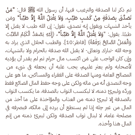
ثم ذكر لنا الصدقة والترغيب فيها، أن رسول الله ﷺ قال:
 "مَنْ 
تَصَدَّقَ بِصَدَقَةٍ مِنْ كَسْبٍ طَيِّبٍ، وَلاَ يَقْبَلُ اللَّهُ إِلاَّ طَيِّباً" 
ومَن 
يأخذ الشبهات ويقول إنه تصدق، نقول: إن الله طيب لا يقبل إلا 
طيبًا. يقول: "
وَلاَ يَقْبَلُ اللَّهُ إِلاَّ طَيِّباً"،
 (إِلَيْهِ يَصْعَدُ الْكَلِمُ الطَّيِّبُ 
وَالْعَمَلُ الصَّالِحُ يَرْفَعُهُ) [فاطر:10]. والطيب الحلال الذي يراد به 
وجه الله -تبارك وتعالى- لا يقبل الله صدقة بالحرام ولا بالشبهات، 
وإن كان الواجب على مَن اكتسب مال حرام ثم لم يقدر أن يؤديه 
لأصحابه ولم يعثر عليهم، يجب عليه أن يجعله في شيء من 
المصالح العامة ومنها الصدقة على الفقراء والمساكين، ما هو على 
وجه التصدق أنه من ماله ولكن على وجه حفظ المال الضائع فقط 
وردّه وليبرئ ذمته، لا ليكتسب الثواب بالصدقة. ما يكتسب الثواب 
بالصدقة إلا ليبرئ ذمته من العذاب والمؤاخذة على ما أخذ من 
المال من غير حِله إذا لم يستطع أن يرده إلى مالكه، فيصرفه في 
مصلحة عامة، لا لينال ثواب الصدقة ولكن ليبرئ ذمته من إثم 
المال هذا وأخذه. 