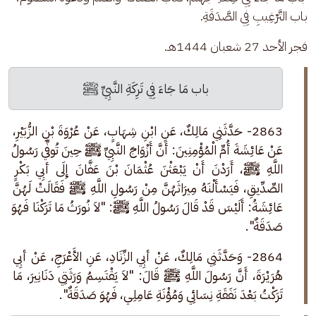
باب التَّرْغِيبِ فِي الصَّدَقَةِ.
فجر الأحد 27 شعبان 1444هـ.
باب مَا جَاءَ فِي تَرِكَةِ النَّبِيِّ 
ﷺ
2863- حَدَّثَنِي مَالِكٌ، عَنِ ابْنِ شِهَابٍ، عَنْ عُرْوَةَ بْنِ الزُّبَيْرِ، 
عَنْ عَائِشَةَ أُمِّ الْمُؤْمِنِينَ: أَنَّ أَزْوَاجَ النَّبِيِّ ﷺ حِينَ تُوفِّي رَسُولُ 
اللَّهِ ﷺ، أَرَدْنَ أَنْ يَبْعَثْنَ عُثْمَانَ بْنَ عَفَّانَ إِلَى أبِي بَكْرٍ 
الصِّدِّيقِ، فَيَسْأَلْنَهُ مِيرَاثَهُنَّ مِنْ رَسُولِ اللَّهِ ﷺ فَقَالَتْ لَهُنَّ 
عَائِشَةُ: أَلَيْسَ قَدْ قَالَ رَسُولُ اللَّهِ ﷺ: "لاَ نُورَثُ مَا تَرَكْنَا فَهُوَ 
صَدَقَةٌ".
2864- وَحَدَّثَنِي مَالِكٌ، عَنْ أبِي الزِّنَادِ، عَنِ الأَعْرَجِ، عَنْ أبِي 
هُرَيْرَةَ، أَنَّ رَسُولَ اللَّهِ ﷺ قَالَ: "لاَ يَقْتَسِمُ وَرَثَتِي دَنَانِيرَ، مَا 
تَرَكْتُ بَعْدَ نَفَقَةِ نِسَائِي وَمُؤْنَةِ عَامِلِي، فَهُوَ صَدَقَةٌ".