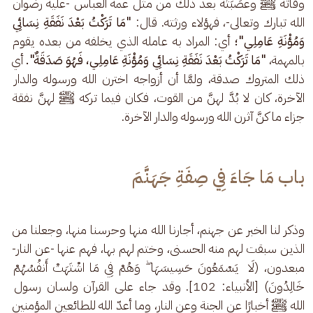
وفاته ﷺ وعصَبَتُه بعد ذلك من مثل عمه العباس -عليه رضوان 
الله تبارك وتعالى-، فهؤلاء ورثته. قال: 
"مَا تَرَكْتُ بَعْدَ نَفَقَةِ نِسَائِي 
وَمُؤْنَةِ عَامِلِي"؛
 أي: المراد به عامله الذي يخلفه من بعده يقوم 
بالمهمة، 
"مَا تَرَكْتُ بَعْدَ نَفَقَةِ نِسَائِي وَمُؤْنَةِ عَامِلِي، فَهُوَ صَدَقَةٌ".
 أي 
ذلك المتروك صدقة، ولمَّا أن أزواجه اخترن الله ورسوله والدار 
الآخرة، كان لا بُدَّ لهنَّ من القوت، فكان فيما تركه ﷺ لهنَّ نفقة 
جزاء ما كنَّ آثرن الله ورسوله والدار الآخرة.
باب مَا جَاءَ فِي صِفَةِ جَهَنَّمَ
وذكر لنا الخبر عن جهنم، أجارنا الله منها وحرسنا منها، وجعلنا من 
الذين سبقت لهم منه الحسنى، وختم لهم بها، فهم عنها -عن النار- 
مبعدون، (لَا  يَسْمَعُونَ حَسِيسَهَا ۖ وَهُمْ فِي مَا اشْتَهَتْ أَنفُسُهُمْ 
خَالِدُونَ) [الأنبياء: 102]. وقد جاء على القرآن ولسان رسول 
الله ﷺ أخبارًا عن الجنة وعن النار، وما أعدّ الله للطائعين المؤمنين 