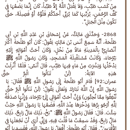
مِنْ كَسْبٍ طَيِّبٍ، وَلاَ يَقْبَلُ اللَّهُ إِلاَّ طَيِّباً، كَانَ إِنَّمَا يَضَعُهَا فِي 
كَفِّ الرَّحْمَنِ، يُرَبِّيهَا كَمَا يُرَبِّي أَحَدُكُمْ فَلُوَّهُ أَوْ فَصِيلَهُ، حَتَّى 
تَكُونَ مِثْلَ الْجَبَلِ".
2868- وَحَدَّثَنِي مَالِكٌ، عَنْ إِسْحَاقَ بْنِ عَبْدِ اللَّهِ بْنِ أبِي 
طَلْحَةَ، أَنَّهُ سَمِعَ أَنَسَ بْنَ مَالِكٍ يَقُولُ: كَانَ أَبُو طَلْحَةَ أَكْثَرَ 
أَنْصَارِيٍّ بِالْمَدِينَةِ مَالاً مِنْ نَخْلٍ، وَكَانَ أَحَبُّ أَمْوَالِهِ إِلَيْهِ 
بَيْرُحَاءَ، وَكَانَتْ مُسْتَقْبِلَةَ الْمَسْجِدِ، وَكَانَ رَسُولُ اللَّهِ ﷺ 
يَدْخُلُهَا وَيَشْرَبُ مِنْ مَاءٍ فِيهَا طَيِّبٍ، قَالَ أَنَسٌ: فَلَمَّا أُنْزِلَتْ 
هَذِهِ الآيَةُ: (لَنْ تَنَالُوا الْبِرَّ حَتَّ
عمران:92] قَامَ أَبُو طَلْحَةَ إِلَى رَسُولِ اللَّهِ ﷺ فَقَالَ: يَا 
رَسُولَ اللَّهِ إِنَّ اللَّهَ تَبَارَكَ وَتَعَالَى يَقُولُ: (لَنْ تَنَالُوا الْبِرَّ حَتَّى 
تُنْفِقُوا مِمَّا تُحِبُّون) وَإِنَّ أَحَبَّ أَمْوَالِي إِلَىَّ بَيْرُحَاءَ، وَإِنَّهَا صَدَقَةٌ 
لِلَّهِ أَرْجُو بِرَّهَا وَذُخْرَهَا عِنْدَ اللَّهِ، فَضَعْهَا يَا رَسُولَ اللَّهِ حَيْثُ 
شِئْتَ. قَالَ: فَقَالَ رَسُولُ اللَّهِ ﷺ: "بَخْ، ذَلِكَ مَالٌ رَابِحٌ، ذَلِكَ 
مَالٌ رَابِحٌ، وَقَدْ سَمِعْتُ مَا قُلْتَ فِيهِ، وَإِنِّي أَرَى أَنْ تَجْعَلَهَا فِي 
الأَقْرَبِينَ". فَقَالَ أَبُو طَلْحَةَ: أَفْعَلُ يَا رَسُولَ اللَّهِ، فَقَسَمَهَا أَبُو 