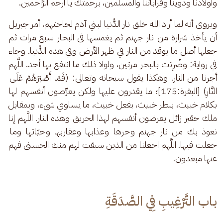
وأولادنا وذوينا وقراباتنا والمسلمين، برحمتك يا أرحم الرَّاحمين. 
ويروى أنه لما أراد الله خلق نار الدُّنيا لبني آدم لحاجتهم، أمر جبريل 
أن يأخذ شرارة من نار جهنم ثم يغمسها في البحار سبع مرات ثم 
جعلها أصل ما يوقد من النار في ظهر الأرض وفي هذه الدُّنيا. وجاء 
في رواية: وضُرِبَت بالبحر مرتين، ولولا ذلك ما انتفع بها أحد. اللَّهم 
أجرنا من النار. وهكذا يقول سبحانه وتعالى: (فَمَا أَصْبَرَهُمْ عَلَى 
النَّارِ) [البقرة:175]؛ ما يقدرون عليها ولكن يعرِّضون أنفسهم لها 
بكلام خبيث، بنظر خبيث، بفعل خبيث، ما يساوي شيء، وبمقابل 
ملك حقير زائل يعرضون أنفسهم لهذا الحريق وهذه النار. اللَّهم إنا 
نعوذ بك من نار جهنم وحرها وعذابها وعقاربها وحيّاتها وما 
جعلت فيها. اللَّهم اجعلنا من الذين سبقت لهم منك الحسنى فهم 
عنها مبعدون.
باب التَّرْغِيبِ فِي الصَّدَقَةِ