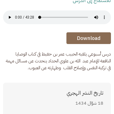
للاستماع إلى الدرس
Audio Stream
Audio Stream
Download
درس أسبوعي يلقيه الحبيب عمر بن حفيظ في كتاب الوصايا 
النافعة للإمام عبد  الله بن علوي الحداد يتحدث عن مسائل مهمة 
في تزكية النفس وإصلاح القلب  وطهارته عن العيوب.
تاريخ النشر الهجري
18 شوّال 1434