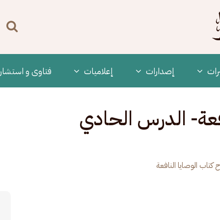
n
enu
رات
‫إصدارات
إعلاميات
فتاوى و استشار
فعة- الدرس الحادي
 كتاب الوصايا النافعة