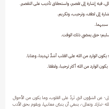
الى، فيه إشارة إلى تقصير، واستحقاق تأديب على التقصير. 
إشارة إلى لطف، وترحيب، وتكريم. 
سببهما.
ليم؛ حتى يمضي ذلك الوقت. 
كون الوارد من الله على القلب أشدَّ تهديدا، وعتابا. 
ن الوارد من الله أكثر ترحيبا، ولطفا. 
الى- عن الشؤون التي تَردُ على القلوب، وما يكون من الأحوال 
الله -تبارك وتعالى-، ينبغي أن يتبيّن معانيها، ويقوم بحق الأدب 