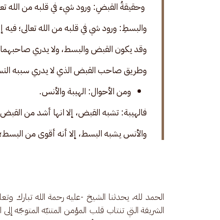
 وحقيقةُ القبضِ: ورود شيء في قلبه من الله تع
والبسطِ: ورود شي في قلبه من الله تعالى؛ فيه 
وقد يكون القبض والبسط، ولا يدري صاحبهما 
وطريق صاحب القبض الذي لا يدري سببه التس
ومن الأحوال: الهيبة والأنس.
فالهيبة: تشبه القبض، إلا انها أشد من القبض؛ ي
والأنس يشبه البسط، إلا أنه أقوى من البسط؛ يكو
الحمد لله، يحدثنا الشيخ -عليه رحمة الله تبارك وتع
الشريفة التي تنتاب قلب المؤمن المتنبّه المتوجّه إلى 