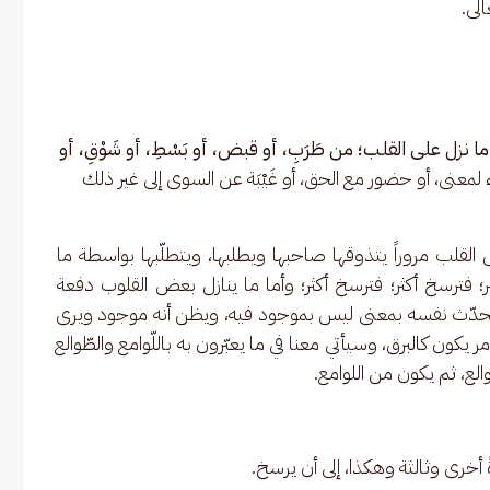
الى.
ما نزل على القلب؛ من طَرَبِ، أو قبض، أو بَسْطِ، أو شَوْقِ، أو 
اء لمعنى، أو حضور مع الحق، أو غَيْبَة عن السوى إلى غير ذلك 
 القلب مروراً يتذوقها صاحبها ويطلبها، ويتطلّبها بواسطة ما 
 فترسخ أكثر؛ فترسخ أكثر؛ وأما ما ينازل بعض القلوب دفعة 
يُحدّث نفسه بمعنى ليس بموجود فيه، ويظن أنه موجود ويرى 
ر يكون كالبرق، وسيأتي معنا في ما يعبّرون به باللّوامع والطّوالع 
والع، ثم يكون من اللوامع.
ً أخرى وثالثة وهكذا، إلى أن يرسخ.