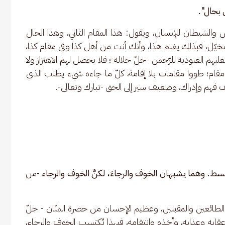
بحال".
س والشيطان للإنسان، ويقول: هذا المقام الثاني، وهذا الحال 
خيّل، فبذلك يغنم هذا، وأنك أنت من أهل كذا وفي مقام كذا، 
بهم العبودية للرّحمن -جلّ جلاله-؛ فلا يحصل لهم الاهتزاز ولا 
من مقام؛ طووا مقامات بلا إقامة، كلّ ما جاءه شيء يطلب الذي 
فهم وإدراك، وضعيف سير إلى الحق -تبارك وتعالى-.
سط. وهما يشبهان الخوف والرجاءَ، لكنَّ الخوف والرجاء 
-من 
الطائعين والمقبلين، وعظيم الإحسان من حضرة المنّان - جلّ 
قابه وعذابه، وأخذه وانتقامه، فبهذا يُكتسب الخوف والرجاء، 