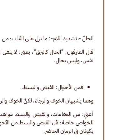
الحالّ -بتشديد اللام-: ما نزل على القلب؛ من طَرَ
قال العارفون: "الحال كالبرق"، يعنى: لا يب
نفس، وليس بحال.
فمن الأحوال: القبض والبسط.
وهما يشبهان الخوف والرجاءَ، لكنَّ الخوف وا
أعني: من المقامات، والقبض والبسط مواهب، 
للخواص خاصة؛ لأن القبض والبسط من الأحو
يكونان في الزمان الحاضر. 