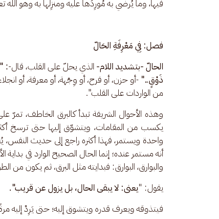
فيها، وما يُرضي به مُورِدُها عليه ومنزِلها به وهو الله تع
فصل: فِي مَعْرِفَةِ الحَالّ
الحالّ -بتشديد اللام- 
الذي يحلّ على القلب، قال-
: "
ذَوْقٍ.."
 -أو حزن، أو فرح، أو وِجْهة، أو معرفة، أو انجل
من الواردات على القلب".
وهذه الأحوال الشريفة تبدأ كالبرق الخاطف، تمرّ على
يكسب من المقامات، ويتشوّق إليها حتى ترسخ أكثر؛
واحدة ويستمر، فهذا أكثره راجع إلى حديث النفس، 
أنه مستمر عنده؛ إنما الحال الصحيح الوارد في بداية الأم
والبوارق، البوارق: فبدايته مثل البرق، ثم يكون من الط
يقول: "
يعنى: لا يبقى الحال، بل يزول عن قريب".
فيتذوقه ويعرف قدره ويتشوق إليه؛ حتى يَرِدْ إليه مرة