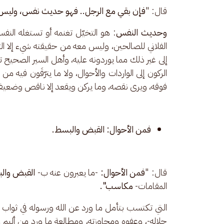
قال: "
فإن بقي مع الرجل.. فهو حديث نفس، وليس 
وحديث النفس
: هو التخيّل تغنمه أو تستغله النف
الفلاني للصالحين، وليس معه من حقيقته شيء إلا الت
إلى غير ذلك مما يوردونه عليه، وأهل السير الصحيح تغل
الركون إلى الواردات والأحوال، ولا ما يترّقَون فيه 
فوقه، ويرى نقصه، وما يركن ويقعد إلا ناقص وضعيف 
فمن الأحوال: القبض والبسط.
قال: "
فمن الأحوال: 
-ما يعبرون عنه ب- 
القبض والب
المقامات- 
مكاسب".
التي تكتسب بتأمل ما ورد عن الله ورسوله في ثواب 
جلاله-، وعفوه ومجاوزته، ومطالعة ما ورد من أليم ع