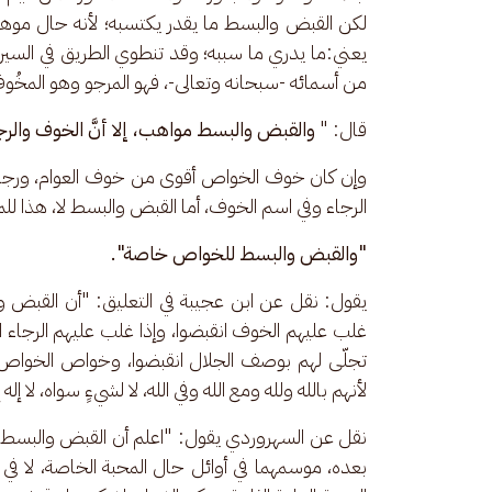
لكن القبض والبسط ما يقدر يكتسبه؛ لأنه حال موهوب
يعني:ما يدري ما سببه؛ وقد تنطوي الطريق في السير إ
من أسمائه -سبحانه وتعالى-، فهو المرجو وهو المخُوف
قال: "
 والقبض والبسط مواهب، إلا أنَّ الخوف والرج
وإن كان خوف الخواص أقوى من خوف العوام، ورجاء 
الرجاء وفي اسم الخوف، أما القبض والبسط لا، هذا لل
"والقبض والبسط للخواص خاصة".
يقول: نقل عن ابن عجيبة في التعليق: "أن القبض وال
غلب عليهم الخوف انقبضوا، وإذا غلب عليهم الرجاء ا
تجلّى لهم بوصف الجلال انقبضوا، وخواص الخواص اس
لأنهم بالله ولله ومع الله وفي الله، لا لشيءٍ سواه، لا إله إل
نقل عن السهروردي يقول: "اعلم أن القبض والبسط له
بعده، موسمهما في أوائل حال المحبة الخاصة، لا في 