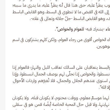
 يطرأ عليه، حتى هذا قال أنه يطرأ عليه، ما يدري ما سببه؛ 
لى الله في القبض ما لا تنطوي في البسط، وهو القابض الباسط 
، وهو القابض الباسط -جلّ جلاله وتعالى في علاه-.
اء 
-يشترك فيه- 
للعوام والخواص".
الخواص أقوى من رجاء العوام، ولكن كلهم يشتركون في اسم 
موهوبين.
بسط يتعاقبان على السالك تعاقب الليل والنهار؛ فالعوام إذا 
نبسطوا، والخواص إذا تجلّى لهم بوصف الجمال انبسطوا، وإذا 
توى عندهم الجلال والجمال، فلا تُغيرّهم واردات الأحوال 
ا الله".
ما موسمٌ معلوم، ووقت محتوم، لا يكونان قبله،  ولا يكونان 
نهايتها، ولا قبل حال المحبة الخاصة أيضًا؛ فمن هو في سفلى 