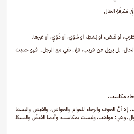
فِي مَعْرِفَةِ الحَال
بِ، أو قبض، أو بَسْطِ، أو شَوْقِ، أو ذَوْقٍ، أو غيرها.
قى الحال، بل يزول عن قريب، فإن بقي مع الرجل.. فهو حديث 
لرجاء مكاسب،
إلا أنَّ الخوف والرجاء للعوام والخواص، والقبض والبسط 
ال، وهي: مواهب، وليست بمكاسب، وأيضا القبضُ والبسطُ 