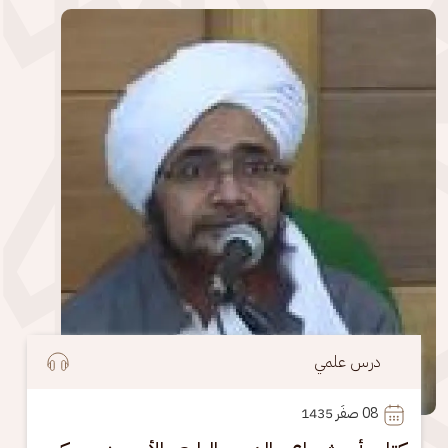
الصورة
درس علمي
08
 صفَر 1435