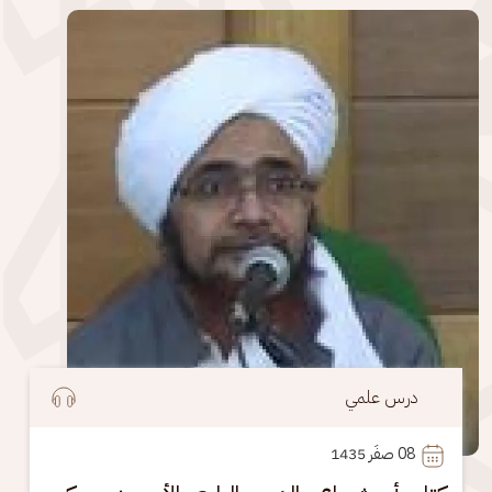
الصورة
درس علمي
08
 صفَر 1435