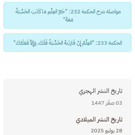
مواصلة شرح الحكمة 232: "خَيْرُ العِلْمِ مَا كَانَتِ الخَشْيَةُ 
مَعَهُ" 
الحكمة 233: "العِلْمُ إِنْ قَارَنَتهُ الخَشْيَةُ فَلَكَ، وَإِلاَّ فَعَلَيْكَ"
تاريخ النشر الهجري
03 صفَر 1447
تاريخ النشر الميلادي
28 يوليو 2025