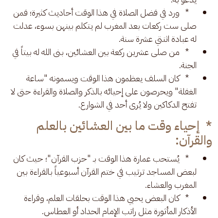
* ورد في فضل الصلاة في هذا الوقت أحاديث كثيرة؛ فمن
صلى ست ركعات بعد المغرب لم يتكلم بينهن بسوء، عدلت
له عبادة اثنتي عشرة سنة.
* من صلى عشرين ركعة بين العشائين، بنى الله له بيتاً في
الجنة.
* كان السلف يعظمون هذا الوقت ويسمونه "ساعة
الغفلة" ويحرصون على إحيائه بالذكر والصلاة والقراءة حتى لا
تفتح الدكاكين ولا يُرى أحد في الشوارع.
* إحياء وقت ما بين العشائين بالعلم
والقرآن:
* يُستحب عمارة هذا الوقت بـ "حزب القرآن"؛ حيث كان
لبعض المساجد ترتيب في ختم القرآن أسبوعياً بالقراءة بين
المغرب والعشاء.
* كان البعض يحيي هذا الوقت بحلقات العلم، وقراءة
الأذكار المأثورة مثل راتب الإمام الحداد أو العطاس.