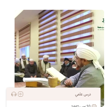
الصورة
درس علمي
10
 رَجب 1447