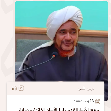
الصورة
درس علمي
18
 رَجب 1447
لواقح الأنوار القدسية | الأوراد الفائتة - صلاة