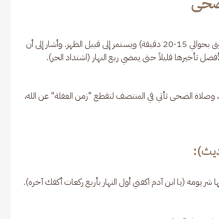
لضحى
 * وقتها: يبدأ من ارتفاع الشمس قيد رمح (بعد الشروق بحوالي 15-20 دقيقة) ويستمر إلى قبيل الظهر. وأشار إلى أن 
 تأخيرها قليلاً حتى يمضي ربع النهار (اشتداد الحر).
ة، وصلاة الضحى تأتي في المنتصف لتقطع "زمن الغفلة" عن الله، 
ديث):
 شر يومه (يا ابن آدم اكفني أول النهار بأربع ركعات أكفك آخره).