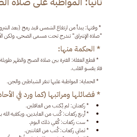
ثانياً: المواظبة على صلاة ا
"صلاة الإشراق" تندرج تحت مسمى الضحى، ولكن الأفضل
* الحكمة منها:
   * قطع الغفلة: الفترة بين صلاة الصبح والظهر طويل
فلا يقسو القلب.
   * الحماية: المواظبة عليها تنفر الشياطين والجن.
* فضائلها ومراتبها (كما ورد في الأحا
* ركعتان: لم يُكتب من الغافلين.
* أربع ركعات: كُتب من العابدين، ويكفيه الله بها
* ست ركعات: كُفي ذلك اليوم.
* ثماني ركعات: كُتب من القانتين.