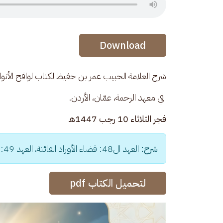
Audio Stream
Download
شرح العلامة الحبيب عمر بن حفيظ لكتاب لواقح الأنوار 
 في معهد الرحمة، عمّان، الأردن.
فجر الثلاثاء 10 رجب 1447هـ
شرح:
 العهد ال48: قضاء الأوراد الفائتة، العهد 49: في المواظبة على صلاة الضحى
لتحميل الكتاب pdf
الصورة