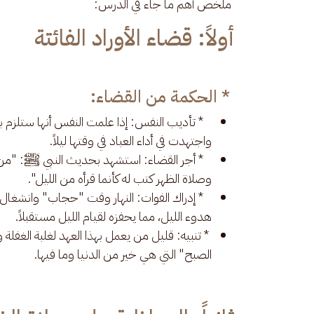
 ملخص أهم ما جاء في الدرس:
أولاً: قضاء الأوراد الفائتة
* الحكمة من القضاء:
* تأديب النفس: إذا علمت النفس أنها ستلزم با
واجتهدت في أداء العباد في وقتها ليلاً.
* أجر القضاء: استشهد بحديث النبي ﷺ: "من نا
وصلاة الظهر كتب له كأنما قرأه من الليل".
* إدراك الفوات: النهار وقت "حجاب" وانشغال، فإ
هدوء الليل، مما يحفزه لقيام الليل مستقبلاً.
* تنبيه: قليل من يعمل بهذا العهد لغلبة الغفلة
الصبح" التي هي خير من الدنيا وما فيها.