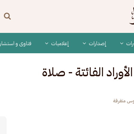
n
enu
رات
‫إصدارات
إعلاميات
فتاوى و استشار
الأوراد الفائتة - صلاة
س متفرقة