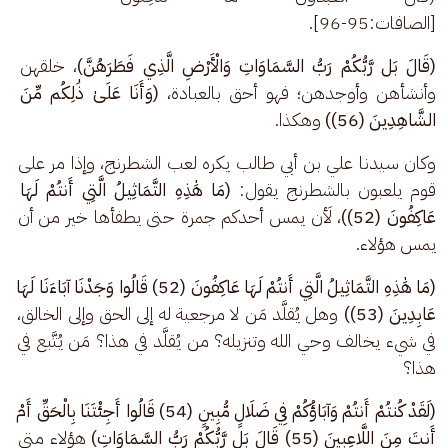
[الصافات:95-96].
(قَالَ بَل رَّبُّكُمْ رَبُّ السَّمَاوَاتِ وَالْأَرْضِ الَّذِي فَطَرَهُنَّ)
، خلقهن 
وأنشأهن وأوجدهن؛ فهو أحق بالعبادة، 
(وَأَنَا عَلَىٰ ذَٰلِكُم مِّنَ 
الشَّاهِدِينَ (56))
 وهكذا.
وكان سيدنا علي بن أبي طالب يكره لعب الشطرنج، وإذا مر على 
قوم يلعبون بالشطرنج يقول: 
(مَا هَٰذِهِ التَّمَاثِيلُ الَّتِي أَنتُمْ لَهَا 
عَاكِفُونَ (52))
، لَأن يمس أحدكم جمرة حتى يطفأها خير من أن 
يمس هؤلاء.
(مَا هَٰذِهِ التَّمَاثِيلُ الَّتِي أَنتُمْ لَهَا عَاكِفُونَ (52) قَالُوا وَجَدْنَا آبَاءَنَا لَهَا 
عَابِدِينَ (53))
 وهل يُقلَّد مَن لا مرجعية له إلى الحق وإلى الخالق، 
في شيء يخالف وحي الله وتنزيله؟ من يُقلَّد في هذا؟ مَن يُتَّبع في 
هذا؟
(لَقَدْ كُنتُمْ أَنتُمْ وَآبَاؤُكُمْ فِي ضَلَالٍ مُّبِينٍ (54) قَالُوا أَجِئْتَنَا بِالْحَقِّ أَمْ 
أَنتَ مِنَ اللَّاعِبِينَ (55) قَالَ بَل رَّبُّكُمْ رَبُّ السَّمَاوَاتِ) 
هؤلاء متى 