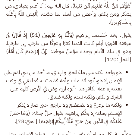
أَهَٰؤُلَاءِ مَنَّ اللَّهُ عَلَيْهِم مِّن بَيْنِنَا)، قال الله لهم: أنا أعلم بعبادي، من 
يشكر ومن يكفر، وأخص من أشاء بما شئت، (أَلَيْسَ اللَّهُ بِأَعْلَمَ 
بِالشَّاكِرِينَ).
يقول: وقد خَصَصنا إبراهيم 
(وَكُنَّا بِهِ عَالِمِينَ (51) إِذْ قَالَ)
 في 
موقفه القوي؛ أيام كانت الدنيا كفرًا وشركًا من طرفها إلى طرفها، 
وهو في تلك الأيام وحده مؤمنٌ موحِّد: (إِنَّ إِبْرَاهِيمَ كَانَ أُمَّةً) 
[النحل:120]: 
هو واحد لكنه على ملة الحق والهدى، ما أحد من بني آدم على
الإيمان إلا هو، أبوه قد مات و أمه قد ماتت، فما بقي في وقت
بعثته إلا عمه الكافر هذا -أبوه آزر-، ومَن في الأرض كلهم على
الشرك والكفر، ولكنه ثَبت، ولكنه صَدق.
ولكنه ما تزعزع ولا تضعضع ولا تراجع، حتى صار لا يُذكر
الإسلام وملته إلا وذُكر إبراهيم، يقول جلَّ جلاله: (وَمَا جَعَلَ
عَلَيْكُمْ فِي الدِّينِ مِنْ حَرَجٍ مِّلَّةَ أَبِيكُمْ إِبْرَاهِيمَ) [الحج:78].
وعلَّمنا في كل مساء أن نقول: "أمسينا على فطرة الإسلام، وعلى 