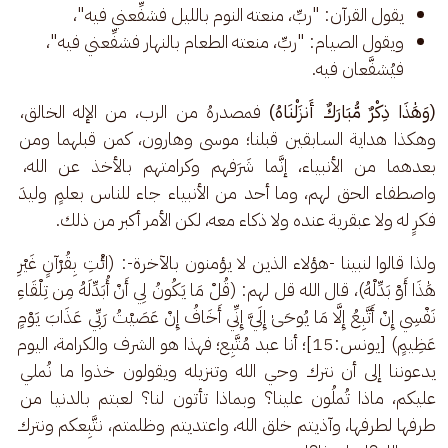
يقول القرآن: "ربِّ، منعته النوم بالليل فشفِّعني فيه"،
ويقول الصيام: "ربِّ، منعته الطعام بالنهار فشفِّعني فيه"،
فيُشفَّعان فيه.
(وَهَٰذَا ذِكْرٌ مُّبَارَكٌ أَنزَلْنَاهُ)
 فمصدرهُ من الرب، من الإله الخالق، 
وهكذا هداية السابقين قبلنا؛ موسى وهارون، كمن قبلهما ومن 
بعدهما من الأنبياء، إنَّما شَرَفهم وكرامتهم بالأخذ عن الله، 
واصطفاء الحق لهم، وما أحد من الأنبياء جاء للناس بعلمٍ وليدَ 
فكرٍ له ولا عبقرية عنده ولا ذكاء معه، لكن الأمر أكبر من ذلك.
ولذا قالوا لنبينا -هؤلاء الذين لا يؤمنون بالآخرة-: (ائْتِ بِقُرْآنٍ غَيْرِ 
هَٰذَا أَوْ بَدِّلْهُ)، قال الله قل لهم: (قُلْ مَا يَكُونُ لِي أَنْ أُبَدِّلَهُ مِن تِلْقَاءِ 
نَفْسِي إِنْ أَتَّبِعُ إِلَّا مَا يُوحَىٰ إِلَيَّ إِنِّي أَخَافُ إِنْ عَصَيْتُ رَبِّي عَذَابَ يَوْمٍ 
عَظِيمٍ) [يونس:15]؛ أنا عبد مُتَّبِع؛ فهذا هو الشرف والكرامة، اليوم 
يدعوننا إلى أن نترك وحي الله وتنزيله ويقولون خذوا ما نُملي 
عليكم، ماذا تُملُون علينا؟ وبماذا تأتون لنا؟ لعبتم بالدنيا من 
طرفها لطرفها، وآذيتم خلق الله، واعتديتم وظلمتم، نتَّبِعكم ونترك 