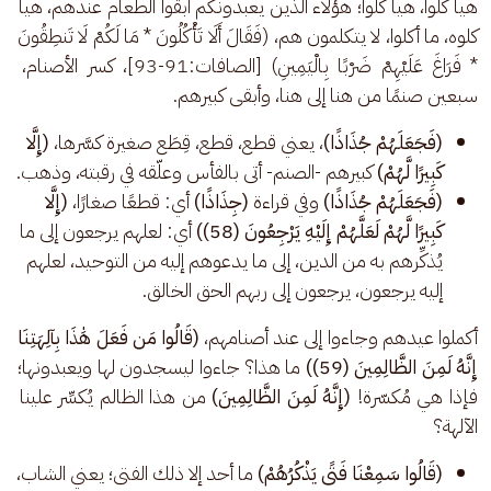
هيا كلوا، هيا كلوا؛ هؤلاء الذين يعبدونكم ابقوا الطعام عندهم، هيا 
كلوه، ما أكلوا، لا يتكلمون هم، (فَقَالَ أَلَا تَأْكُلُونَ * مَا لَكُمْ لَا تَنطِقُونَ 
* فَرَاغَ عَلَيْهِمْ ضَرْبًا بِالْيَمِينِ) [الصافات:91-93]، كسر الأصنام، 
سبعين صنمًا من هنا إلى هنا، وأبقى كبيرهم.
(فَجَعَلَهُمْ جُذَاذًا)
، يعني قطع، قطع، قِطَع صغيرة كسَّرها،
(إِلَّا
كَبِيرًا لَّهُمْ)
كبيرهم -الصنم- أتى بالفأس وعلّقه في رقبته، وذهب.
(فَجَعَلَهُمْ جُذَاذًا)
وفي قراءة
(جِذَاذًا)
أي: قطعًا صغارًا،
(إِلَّا
كَبِيرًا لَّهُمْ لَعَلَّهُمْ إِلَيْهِ يَرْجِعُونَ (58))
أي: لعلهم يرجعون إلى ما
يُذكِّرهم به من الدين، إلى ما يدعوهم إليه من التوحيد، لعلهم
إليه يرجعون، يرجعون إلى ربهم الحق الخالق.
أكملوا عيدهم وجاءوا إلى عند أصنامهم، 
(قَالُوا مَن فَعَلَ هَٰذَا بِآلِهَتِنَا 
إِنَّهُ لَمِنَ الظَّالِمِينَ (59))
 ما هذا؟ جاءوا ليسجدون لها ويعبدونها؛ 
فإذا هي مُكسّرة! 
(إِنَّهُ لَمِنَ الظَّالِمِينَ)
 من هذا الظالم يُكسِّر علينا 
الآلهة؟
(قَالُوا سَمِعْنَا فَتًى يَذْكُرُهُمْ)
ما أحد إلا ذلك الفتى؛ يعني الشاب،