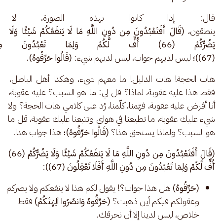
قال: إذا كانوا بهذه الصورة، لا 
ينطقون، 
(قَالَ أَفَتَعْبُدُونَ مِن دُونِ اللَّهِ مَا لَا يَنفَعُكُمْ شَيْئًا وَلَا 
يَضُرُّكُمْ (66) أُفٍّ لَّكُمْ وَلِمَا تَعْبُدُ
(67))؛ 
ليس لديهم جواب، ليس لديهم شيء: 
(قَالُوا حَرِّقُوهُ).
هات الحجة! هات الدليل! ما معهم شيء، وهكذا أهل الباطل، 
فقط هذا عليه عقوبة، لماذا؟ قل لي: ما هو السبب؟ عليه عقوبة، 
أنا أفرض عليه عقوبة، فهّمنا، كلّمنا، رُد على كلامي هات الحجة؟ ولا 
شيء عليك عقوبة، ما تطيعنا في هواي وتتبعنا عليك عقوبة، قل ما 
هو السبب؟ ولماذا يستحق هذا؟ 
(قَالُوا حَرِّقُوهُ)؛
 هذا جواب هذا.
(قَالَ أَفَتَعْبُدُونَ مِن دُونِ اللَّهِ مَا لَا يَنفَعُكُمْ شَيْئًا وَلَا يَضُرُّكُمْ (66) 
أُفٍّ لَّكُمْ وَلِمَا تَعْبُدُونَ مِن دُونِ اللَّهِ أَفَلَا تَعْقِلُونَ (67))
: 
(حَرِّقُوهُ)
هل هذا جواب؟! يقول لكم هذا لا ينفعكم ولا يضركم
وعقولكم فيكم أين ذهبت؟
(حَرِّقُوهُ وَانصُرُوا آلِهَتَكُمْ)
فقط
خلاص، ليس لدينا إلا أن نحرقك.