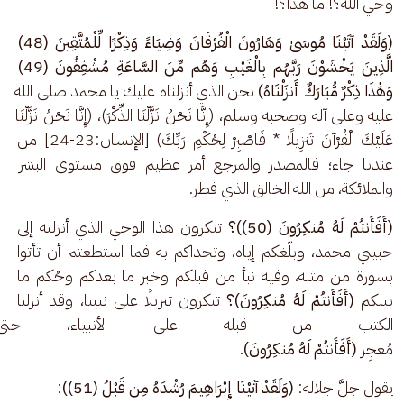
وحي الله؟! ما هذا؟!
(وَلَقَدْ آتَيْنَا مُوسَىٰ وَهَارُونَ الْفُرْقَانَ وَضِيَاءً وَذِكْرًا لِّلْمُتَّقِينَ (48) 
الَّذِينَ يَخْشَوْنَ رَبَّهُم بِالْغَيْبِ وَهُم مِّنَ السَّاعَةِ مُشْفِقُونَ (49) 
وَهَٰذَا ذِكْرٌ مُّبَارَكٌ أَنزَلْنَاهُ)
 نحن الذي أنزلناه عليك يا محمد صلى الله 
عليه وعلى آله وصحبه وسلم، (إِنَّا نَحْنُ نَزَّلْنَا الذِّكْرَ)، (إِنَّا نَحْنُ نَزَّلْنَا 
عَلَيْكَ الْقُرْآنَ تَنزِيلًا * فَاصْبِرْ لِحُكْمِ رَبِّكَ) [الإنسان:23-24] من 
عندنا جاء؛ فالمصدر والمرجع أمر عظيم فوق مستوى البشر 
والملائكة، من الله الخالق الذي فطر.
(أَفَأَنتُمْ لَهُ مُنكِرُونَ (50))؟
 تنكرون هذا الوحي الذي أنزلته إلى 
حبيبي محمد، وبلّغكم إياه، وتحداكم به فما استطعتم أن تأتوا 
بسورة من مثله، وفيه نبأ من قبلكم وخبر ما بعدكم وحُكم ما 
بينكم 
(أَفَأَنتُمْ لَهُ مُنكِرُونَ)؟
 تنكرون تنزيلًا على نبينا، وقد أنزلنا 
الكتب من قبله على الأنبياء، حت
مُعجِز 
(أَفَأَنتُمْ لَهُ مُنكِرُونَ)
.
يقول جلَّ جلاله: 
(وَلَقَدْ آتَيْنَا إِبْرَاهِيمَ رُشْدَهُ مِن قَبْلُ (51))
: