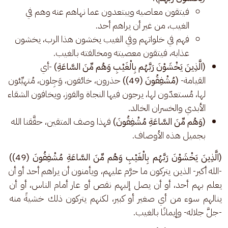
فيتقون معاصيه ويبتعدون عما نهاهم عنه وهم في
الغيب، من غير أن يراهم أحد.
فهم في خلواتهم وفي الغيب يخشون هذا الرب، يخشون
عذابه، فيتقون معصيته ومخالفته بالغيب.
(الَّذِينَ يَخْشَوْنَ رَبَّهُم بِالْغَيْبِ وَهُم مِّنَ السَّاعَةِ)
-أي
القيامة-
(مُشْفِقُونَ (49))
حذرون، خائفون، وَجِلون، مُتهيِّئون
لها، مُستعدّون لها، يرجون فيها النجاة والفوز، ويخافون الشقاء
الأبدي والخسران الخالد.
(وَهُم مِّنَ السَّاعَةِ مُشْفِقُونَ)
فهذا وصف المتقين، حقَّقنا الله
بجميل هذه الأوصاف.
(الَّذِينَ يَخْشَوْنَ رَبَّهُم بِالْغَيْبِ وَهُم مِّنَ السَّاعَةِ مُشْفِقُونَ (49))
-الله أكبر- الذين يتركون ما حرَّم عليهم، ويأمنون أن يراهم أحد أو أن 
يعلم بهم أحد، أو أن يصل إليهم نقص أو عار أمام الناس، أو أن 
ينالهم سوء من أي صغير أو كبير، لكنهم يتركون ذلك خشيةً منه 
-جلَّ جلاله- وإيمانًا بالغيب.