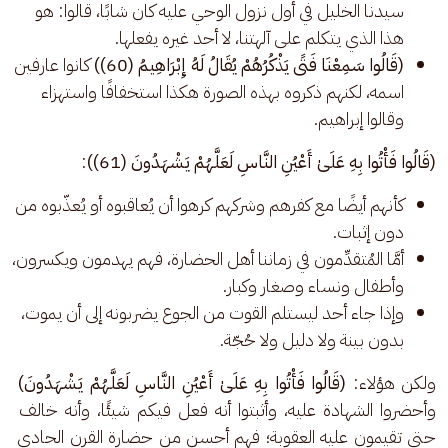
سيدنا الخليل في أول نزول الوحي عليه كان شابًا، قالوا: هو
هذا الذي يتكلم على آلهتنا، لا أحد غيره يفعلها.
(قَالُوا سَمِعْنَا فَتًى يَذْكُرُهُمْ يُقَالُ لَهُ إِبْرَاهِيمُ (60))
كانوا عارفين
اسمه، لكنهم ذكروه بهذه الصورة هكذا استخفافًا واستهزاء
وقالوا إبراهيم.
(قَالُوا فَأْتُوا بِهِ عَلَىٰ أَعْيُنِ النَّاسِ لَعَلَّهُمْ يَشْهَدُونَ (61))
:
كأنهم أيضًا مع كفرهم وشركهم كرهوا أن يُعاقبوه أو يُعذّبوه من
دون إثبات.
أمَّا المُتقدِّمون في زماننا أهل الحضارة، فهم يهدمون ويكسرون،
وأطفال ونساء وصغار وكبار.
وإذا جاء أحد ليستلم القوت من الجوع يضربونه إلى أن يموت،
بدون بينة ولا دليل ولا حُجّة.
ولكن هؤلاء: 
(قَالُوا فَأْتُوا بِهِ عَلَىٰ أَعْيُنِ النَّاسِ لَعَلَّهُمْ يَشْهَدُونَ)
وأحضروا الشهادة عليه، وأثبتوا أنه فعل فيكم شيئًا، وأنه خالف 
حتى تقيمون عليه العقوبة؛ فهم أحسن من حضارة القرن الحادي 