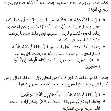
فكسرهم، أي يقيم الحجة عليهم؛ وهذا مع أنَّه كلام صحيح يقوله 
لهم في قوله:
(بَلْ فَعَلَهُ كَبِيرُهُمْ هَٰذَا)؛
لأنه ليس المراد به إثبات أن هذا الكبير
فعل وإخبار عن ذلك لأنَّ هذا لا أحد يُصَدّقه، ولكن المقصود
إقامة الحجة فقط والبرهان عليهم، ومع ذلك سيدنا إبراهيم
عدّها كذبة وما هي بكذبة.
و يقول أيضًا بعض أهل التفسير:
(بَلْ فَعَلَهُ كَبِيرُهُمْ هَٰذَا)،
(أشار الحبيب بإصبعه السبابة للأمام بإصبعه الإبهام إلى
نفسه)، يشير إلى الصنم وإلى نفسه،
(فَاسْأَلُوهُمْ إِن كَانُوا
يَنطِقُونَ)
.
وهذه الكذبات الثلاث التي كانت من الخليل في ذات الله تعالى ومن 
أجلها فهي جائزة في الشرع وليست بالكذب المحرم في قوله:
(بَلْ فَعَلَهُ كَبِيرُهُمْ هَٰذَا فَاسْأَلُوهُمْ إِن كَانُوا يَنطِقُونَ)
.
وقوله لهم: (إِنِّي سَقِيمٌ) [الصافات:89]؛ ولكن أراد به سقم
قلبه منهم، ومن فعلتهم.