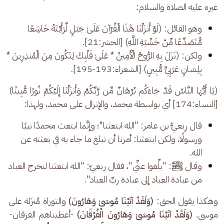
غيره عليه الصلاة والسلام:
وهو القائل: (لَوْ أَنزَلْنَا هَٰذَا الْقُرْآنَ عَلَىٰ جَبَلٍ لَّرَأَيْتَهُ خَاشِعًا
مُّتَصَدِّعًا مِّنْ خَشْيَةِ اللَّهِ) [الحشر:21].
ولكن: (نَزَلَ بِهِ الرُّوحُ الْأَمِينُ * عَلَىٰ قَلْبِكَ لِتَكُونَ مِنَ الْمُنذِرِينَ *
بِلِسَانٍ عَرَبِيٍّ مُّبِينٍ) [الشعراء:193-195].
(يَا أَيُّهَا النَّاسُ قَدْ جَاءَكُم بُرْهَانٌ مِّن رَّبِّكُمْ وَأَنزَلْنَا إِلَيْكُمْ نُورًا مُّبِينًا) 
[النساء:174] أي بواسطة محمد، والإنزال على محمد، ولهذا:
قال رِبعيُّ بن عامر: "الله ابتعثنا"؛ وإنَّما ابتعث محمدًا نبيًا
ورسولًا، ولكن ابتعثنا: أمرنا أن نبلغ ما جاء به في بعثته عن
الله.
وقال ﷺ: "بلِّغوا عنِّي"، فقال ربعيّ: "الله ابتعثنا لنخرج العباد
من عبادة العباد إلى عبادة ربِّ العباد".
وهكذا يقول الحق: 
(وَلَقَدْ آتَيْنَا مُوسَىٰ وَهَارُونَ)
 والتوراة مُنزَلة على 
موسى. 
(وَلَقَدْ آتَيْنَا مُوسَىٰ وَهَارُونَ الْفُرْقَانَ) 
-أعطيناهم الفرقان-