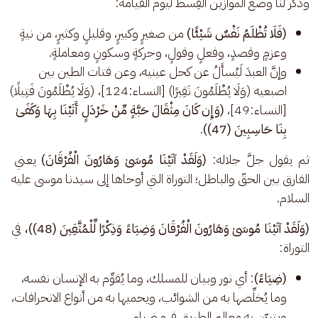
وذكر لنا وضع الموازين القِسط ليوم القيامة: 
(فَلَا تُظْلَمُ نَفْسٌ شَيْئًا)
من صغيرٍ وكبيرٍ، وقليلٍ وكثيرٍ، من نيةٍ
وعزمٍ وقصدٍ، وفعلٍ وقولٍ، وحركةٍ وسكونٍ ومعاملةٍ.
وإنَّ العبدَ لَيُسأَلُ عن كحل عينيه، وعن فتات الطين بين
اصبعيه (وَلَا يُظْلَمُونَ نَقِيرًا) [النساء:124]، (وَلَا يُظْلَمُونَ فَتِيلًا)
[النساء:49]،
(وَإِن كَانَ مِثْقَالَ حَبَّةٍ مِّنْ خَرْدَلٍ أَتَيْنَا بِهَا وَكَفَىٰ
بِنَا حَاسِبِينَ (47))
.
ثم يقول جلَّ جلاله:
 (وَلَقَدْ آتَيْنَا مُوسَىٰ وَهَارُونَ الْفُرْقَانَ) 
يعني 
الفارق بين الحقّ والباطل؛ التوراة التي أوحاها إلى سيدنا موسى عليه 
السلام.
(وَلَقَدْ آتَيْنَا مُوسَىٰ وَهَارُونَ الْفُرْقَانَ وَضِيَاءً وَذِكْرًا لِّلْمُتَّقِينَ (48))،
 في 
التوراة: 
(ضِيَاءً)
: أي نور وبيان للمسلك، وما يُقوِّم به الإنسان نفسه،
وما يُخلِّصها به من الشوائب، ويحميها به من أنواع الانحرافات،
ويتبيّن به معالم الطريق فهو ضياء.