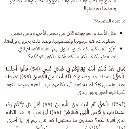
لا تنفع ولا تضر، ولا تتكلم ولا تسمع ولا تبصر، وهم ينحتونها
وبعدها يعبدونها!
ما هذه المصيبة؟!
مثل الأصنام الموجودة الآن من بعض الأجهزة ومن بعض
المعلومات، هم يرتّبونها ويُصنعونها، وبعد ذلك يجرون وراءها.
أعِزّوا أنفسكم، لكم خالق! يقول لهم: هذه الأصنام التي
تصنعونها، كيف تكبر عليكم وكيف تكون فوقكم؟
(قَالَ لَقَدْ كُنتُمْ أَنتُمْ وَآبَاؤُكُمْ فِي ضَلَالٍ مُّبِينٍ (54) قَالُوا أَجِئْتَنَا 
بِالْحَقِّ) 
-عندك جد وصدق؟-
 (أَمْ أَنتَ مِنَ اللَّاعِبِينَ (55))
 تضحك 
معنا وتستهزئ؟ لم يتوقعوا أن يكلمهم بهذا الجزم وبهذه القوة، 
لكنها قوة الحق ونور الهدى.
(أَجِئْتَنَا بِالْحَقِّ أَمْ أَنتَ مِنَ اللَّاعِبِينَ (55) قَالَ بَل رَّبُّكُمْ رَبُّ 
السَّمَاوَاتِ وَالْأَرْضِ الَّذِي فَطَرَهُنَّ (56))
 أيُّ لعبٍ في هذا الكلام 
الذي أقوله لكم؟ تعبدون ما تنحتون! كما قال لهم في آية أخرى: 
(قَالَ أَتَعْبُدُونَ مَا تَنْحِتُونَ * وَاللَّ