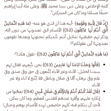
كلمة الإخلاص، وعلى دين نبينا محمد ﷺ، وعلى ملة أبينا إبراهيم 
حنيفًا مسلمًا وما كان من المشركين".
(إِذْ قَالَ لِأَبِيهِ وَقَوْمِهِ)
 -أبيه هذا آزر الذي هو عمه- 
(مَا هَٰذِهِ التَّمَاثِيلُ 
الَّتِي أَنتُمْ لَهَا عَاكِفُونَ (52))
 الأصنام التي تعبدونها من دون الله، 
وذكر لهم حقيقتها؛ تماثيل أنتم بأيديكم تنحتونها وبعدها تقومون 
تعبدونها! أين عقولكم؟!
(مَا هَٰذِهِ التَّمَاثِيلُ الَّتِي أَنتُمْ لَهَا عَاكِفُونَ (52)) 
-تقول هكذا؟-
(قَالُوا وَجَدْنَا آبَاءَنَا لَهَا عَابِدِينَ (53))
نحن نتَّبِعهم، فقال لهم
سيدنا الخليل: الآباء وغير الآباء يُتَّبعون في حق وفي صدق وفي
علم وفي برهان، أمَّا في ضلال وباطل فلا يُتَّبع لا آباء ولا غير
الآباء.
(قَالَ لَقَدْ كُنتُمْ أَنتُمْ وَآبَاؤُكُمْ فِي ضَلَالٍ مُّبِينٍ (54))
تعجَّبوا من
إنكاره عليهم، وأمْره عندهم مُقدس مُعظم، وما كان يمكن
لأحد أن يتكلم فيه، كلهم خاضعين لهذه الأصنام بوهم وخيال!