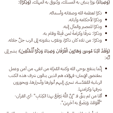
(وَضِيَاءً)
 نورًا يتبيّن به المسلك، ويُتوقّى به المهلك، 
(وَذِكْرًا):
ذكرًا لعظمة الله وصفاته وأسمائه.
وذكرًا لأحكامه وآياته.
وذكرًا للمصير والمآل إليه.
وذكرًا: شرفًا وكرامةً لمن قَبِلهُ وقام به.
وذكرًا: من تلاه كان ذاكرًا، وتقرّب بتلاوته إلى الرب جلَّ جلاله.
(وَلَقَدْ آتَيْنَا مُوسَىٰ وَهَارُونَ الْفُرْقَانَ وَضِيَاءً وَذِكْرًا لِّلْمُتَّقِينَ)
؛ يشير إلى 
أنَّه: 
إنَّما ينتفع بوحي الله وكتبه المُنزَلة من اتقى، من آمن وعمل
بمقتضى الإيمان؛ فهؤلاء هم الذين ينالون شرف هذه الكتب
الربانية المُقدّسة، تسري إليهم أنوارها وأسرارها، ويحوزون
شرفها وكرامتها.
أمَّا من لم يتقِّ فـ "إنَّ اللَّهَ يَرْفَعُ بهذا الكِتَابِ" -آي القرآن-
"أَقْوَامًا، وَيَضَعُ به آخَرِينَ.".