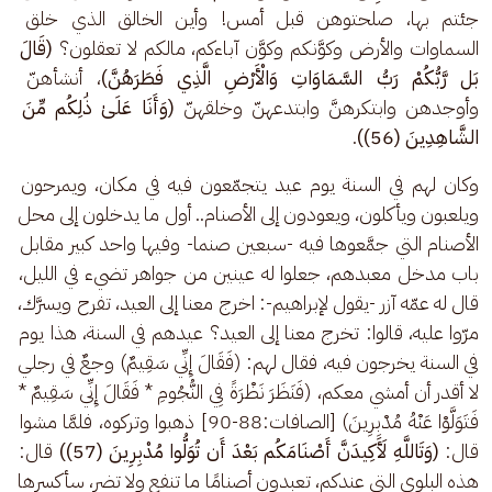
جئتم بها، صلحتوهن قبل أمس! وأين الخالق الذي خلق 
السماوات والأرض وكوَّنكم وكوَّن آباءكم، مالكم لا تعقلون؟
 (قَالَ 
بَل رَّبُّكُمْ رَبُّ السَّمَاوَاتِ وَالْأَرْضِ الَّذِي فَطَرَهُنَّ)
، أنشأهنّ 
وأوجدهن وابتكرهنَّ وابتدعهنّ وخلقهنّ 
(وَأَنَا عَلَىٰ ذَٰلِكُم مِّنَ 
الشَّاهِدِينَ (56))
.
وكان لهم في السنة يوم عيد يتجمّعون فيه في مكان، ويمرحون 
ويلعبون ويأكلون، ويعودون إلى الأصنام.. أول ما يدخلون إلى محل 
الأصنام التي جمَّعوها فيه -سبعين صنما- وفيها واحد كبير مقابل 
باب مدخل معبدهم، جعلوا له عينين من جواهر تضيء في الليل، 
قال له عمّه آزر -يقول لإبراهيم-: اخرج معنا إلى العيد، تفرح ويسرَّك، 
مرّوا عليه، قالوا: تخرج معنا إلى العيد؟ عيدهم في السنة، هذا يوم 
في السنة يخرجون فيه، فقال لهم: (فَقَالَ إِنِّي سَقِيمٌ) وجعٌ في رجلي 
لا أقدر أن أمشي معكم، (فَنَظَرَ نَظْرَةً فِي النُّجُومِ * فَقَالَ إِنِّي سَقِيمٌ * 
فَتَوَلَّوْا عَنْهُ مُدْبِرِينَ) [الصافات:88-90] ذهبوا وتركوه، فلمَّا مشوا 
قال: 
(وَتَاللَّهِ لَأَكِيدَنَّ أَصْنَامَكُم بَعْدَ أَن تُوَلُّوا مُدْبِرِينَ (57))
 قال: 
هذه البلوى التي عندكم، تعبدون أصنامًا ما تنفع ولا تضر، سأكسرها 