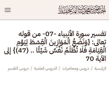
جاوز إلى المحتوى الرئيسي
تفسير سورة الأنبياء -07- من قوله
تعالى: {وَنَضَعُ الْمَوَازِينَ الْقِسْطَ لِيَوْمِ
الْقِيَامَةِ فَلَا تُظْلَمُ نَفْسٌ شَيْئًا .. (47)} إلى
الآية 70
الرئيسية
دروس ومحاضرات
الدروس العلمية
دروس التفسير