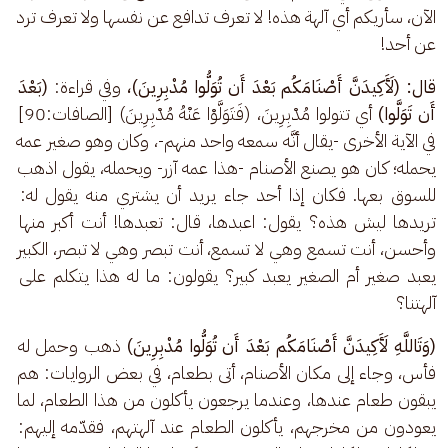
الآن، سأريكم أي آلهة هذه! لا تعرف تدافع عن نفسها ولا تعرف ترد 
عن أحد!
قال: (لَأَكِيدَنَّ أَصْنَامَكُم بَعْدَ أَن تُوَلُّوا مُدْبِرِينَ)،
 وفي قراءة: 
(بَعْدَ 
أَن تَوَلَّوا)
 أي تتولوا مُدْبِرِينَ، (فَتَوَلَّوْا عَنْهُ مُدْبِرِينَ) [الصافات:90] 
في الآية الأخرى -يقال أنَّه سمعه واحد منهم-، وكان وهو صغير عمه 
يحمله؛ كان هو يصنع الأصنام -هذا عمه آزر- ويحمله، يقول اذهب 
للسوق بعها. فكان إذا أحد جاء يريد أن يشتري منه يقول له: 
تريدها ليش هذه؟ يقول: اعبدها، قال: تعبدها! أنت أكبر منها 
وأحسن، أنت تسمع وهي لا تسمع، أنت تبصر وهي لا تبصر، الكبير 
يعبد صغير أم الصغير يعبد كبير؟ يقولون: ما له هذا يتكلم على 
آلهتنا؟
(وَتَاللَّهِ لَأَكِيدَنَّ أَصْنَامَكُم بَعْدَ أَن تُوَلُّوا مُدْبِرِينَ)
 ذهب وحمل له 
فأس، وجاء إلى مكان الأصنام، أتى بطعام، في بعض الروايات: هم 
يبقون طعام عندها، وعندما يرجعون يأكلون من هذا الطعام، لما 
يعودون من مخرجهم، يأكلون الطعام عند آلهتهم، فقدّمه إليهم: 