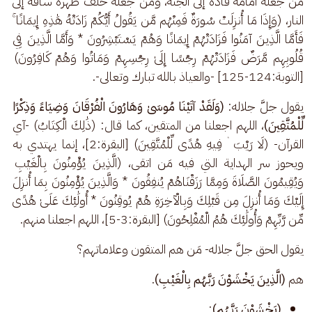
من جعله أمامه قاده إلى الجنة، ومن جعله خلف ظهره ساقه إلى 
النار، (وَإِذَا مَا أُنزِلَتْ سُورَةٌ فَمِنْهُم مَّن يَقُولُ أَيُّكُمْ زَادَتْهُ هَٰذِهِ إِيمَانًا ۚ 
فَأَمَّا الَّذِينَ آمَنُوا فَزَادَتْهُمْ إِيمَانًا وَهُمْ يَسْتَبْشِرُونَ * وَأَمَّا الَّذِينَ فِي 
قُلُوبِهِم مَّرَضٌ فَزَادَتْهُمْ رِجْسًا إِلَىٰ رِجْسِهِمْ وَمَاتُوا وَهُمْ كَافِرُونَ) 
[التوبة:124-125] -والعياذ بالله تبارك وتعالى-.
يقول جلَّ جلاله: 
(وَلَقَدْ آتَيْنَا مُوسَىٰ وَهَارُونَ الْفُرْقَانَ وَضِيَاءً وَذِكْرًا 
لِّلْمُتَّقِينَ)
، اللهم اجعلنا من المتقين، كما قال: (ذَٰلِكَ الْكِتَابُ) -آي 
القرآن- (لَا رَيْبَ ۛ فِيهِ هُدًى لِّلْمُتَّقِينَ) [البقرة:2]، إنما يهتدي به 
ويحوز سر الهداية التي فيه مَن اتقى، (الَّذِينَ يُؤْمِنُونَ بِالْغَيْبِ 
وَيُقِيمُونَ الصَّلَاةَ وَمِمَّا رَزَقْنَاهُمْ يُنفِقُونَ * وَالَّذِينَ يُؤْمِنُونَ بِمَا أُنزِلَ 
إِلَيْكَ وَمَا أُنزِلَ مِن قَبْلِكَ وَبِالْآخِرَةِ هُمْ يُوقِنُونَ * أُولَٰئِكَ عَلَىٰ هُدًى 
مِّن رَّبِّهِمْ وَأُولَٰئِكَ هُمُ الْمُفْلِحُونَ) [البقرة:3-5]، اللهم اجعلنا منهم.
يقول الحق جلَّ جلاله- مَن هم المتقون وعلاماتهم؟
هم 
(الَّذِينَ يَخْشَوْنَ رَبَّهُم بِالْغَيْبِ)
.
(يَخْشَوْنَ رَبَّهُم)
: