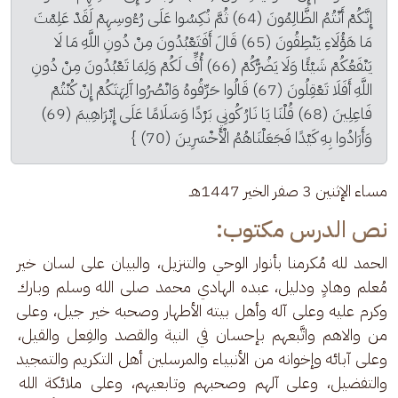
إِنَّكُمْ أَنْتُمُ الظَّالِمُونَ (64) ثُمَّ نُكِسُوا عَلَى رُءُوسِهِمْ لَقَدْ عَلِمْتَ 
مَا هَؤُلَاءِ يَنْطِقُونَ (65) قَالَ أَفَتَعْبُدُونَ مِنْ دُونِ اللَّهِ مَا لَا 
يَنْفَعُكُمْ شَيْئًا وَلَا يَضُرُّكُمْ (66) أُفٍّ لَكُمْ وَلِمَا تَعْبُدُونَ مِنْ دُونِ 
اللَّهِ أَفَلَا تَعْقِلُونَ (67) قَالُوا حَرِّقُوهُ وَانْصُرُوا آَلِهَتَكُمْ إِنْ كُنْتُمْ 
فَاعِلِينَ (68) قُلْنَا يَا نَارُ كُونِي بَرْدًا وَسَلَامًا عَلَى إِبْرَاهِيمَ (69) 
وَأَرَادُوا بِهِ كَيْدًا فَجَعَلْنَاهُمُ الْأَخْسَرِينَ (70) }
مساء الإثنين 3 صفر الخير 1447هـ
نص الدرس مكتوب:
الحمد لله مُكرمنا بأنوار الوحي والتنزيل، والبيان على لسان خير 
مُعلم وهادٍ ودليل، عبده الهادي محمد صلى الله وسلم وبارك 
وكرم عليه وعلى آله وأهل بيته الأطهار وصحبه خير جيل، وعلى 
من والاهم واتَّبعهم بإحسان في النية والقصد والفِعل والقيل، 
وعلى آبائه وإخوانه من الأنبياء والمرسلين أهل التكريم والتمجيد 
والتفضيل، وعلى آلهم وصحبهم وتابعيهم، وعلى ملائكة الله 