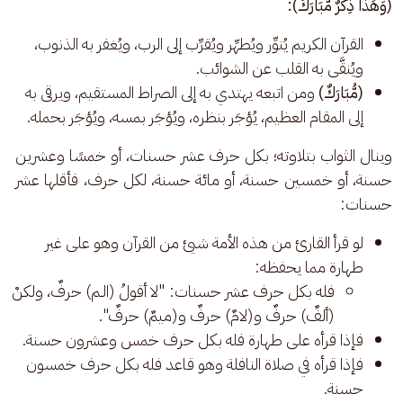
(وَهَٰذَا ذِكْرٌ مُّبَارَكٌ):
القرآن الكريم يُنوِّر ويُطهِّر ويُقرِّب إلى الرب، ويُغفر به الذنوب،
ويُنقَّى به القلب عن الشوائب.
(مُّبَارَكٌ)
ومن اتبعه يهتدي به إلى الصراط المستقيم، ويرقى به
إلى المقام العظيم، يُؤجَر بنظره، ويُؤجَر بمسه، ويُؤجَر بحمله.
وينال الثواب بتلاوته؛ بكل حرف عشر حسنات، أو خمسًا وعشرين 
حسنة، أو خمسين حسنة، أو مائة حسنة، لكل حرف، فأقلها عشر 
حسنات:
لو قرأ القارئ من هذه الأمة شيئ من القرآن وهو على غير
طهارة مما يحفظه:
فله بكل حرف عشر حسنات: "لا أقولُ (الـم) حرفٌ، ولكنْ
(ألفٌ) حرفٌ و(لامٌ) حرفٌ و(ميمٌ) حرفٌ".
فإذا قرأه على طهارة فله بكل حرف خمس وعشرون حسنة.
فإذا قرأه في صلاة النافلة وهو قاعد فله بكل حرف خمسون
حسنة.