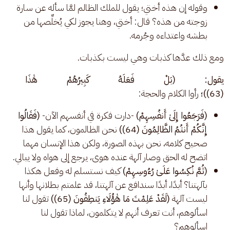
وقوله إن هذه أختي؛ يقول للملك الظالم لمَّا سأله عن سارة
زوجته من هذه؟ قال: أختي، وهنا يجوز لكي يُخلِّصها من
بطشه واعتداءه وجُرمه.
ومع ذلك عدَّها كذبات وهي ليست بكذبات.
يقول: (بَلْ فَعَلَهُ كَبِيرُهُمْ هَٰذَا فَاس
(63))؛ 
رأوا الكلام والحجة: 
(فَرَجَعُوا إِلَىٰ أَنفُسِهِمْ)
-دارت فكرة في أنفسهم الآن-
(فَقَالُوا
إِنَّكُمْ أَنتُمُ الظَّالِمُونَ (64))
نحن الظالمون، كما يقول هذا
صحيح كلامه، نحن بهذه الصورة، ولكن هذا الإنسان مهما
اتضح له الحق وصار آلهة عنده هوى، يرجع إلى هواه ولا يبالي.
(ثُمَّ نُكِسُوا عَلَىٰ رُءُوسِهِمْ)
كيف نستسلم له وفعل هكذا
بآلهتنا؟ أبدًا، أبدًا سندافع عن آلهتنا، قد علمتم بطلانها وأنها
ليست آلهة
(لَقَدْ عَلِمْتَ مَا هَٰؤُلَاءِ يَنطِقُونَ (65))
تقول لنا
اسألوهم، أنت تعرف أنهم لا يتكلمون، لماذا تقول لنا
اسألوهم؟