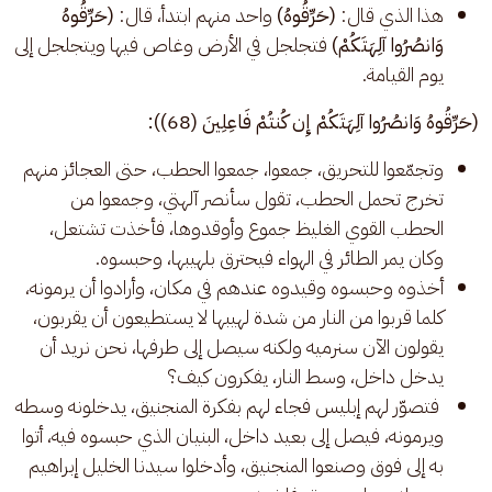
هذا الذي قال:
(حَرِّقُوهُ)
واحد منهم ابتدأ، قال:
(حَرِّقُوهُ
وَانصُرُوا آلِهَتَكُمْ)
فتجلجل في الأرض وغاص فيها ويتجلجل إلى
يوم القيامة.
(حَرِّقُوهُ وَانصُرُوا آلِهَتَكُمْ إِن كُنتُمْ فَاعِلِينَ (68)): 
وتجمّعوا للتحريق، جمعوا، جمعوا الحطب، حتى العجائز منهم
تخرج تحمل الحطب، تقول سأنصر آلهتي، وجمعوا من
الحطب القوي الغليظ جموع وأوقدوها، فأخذت تشتعل،
وكان يمر الطائر في الهواء فيحترق بلهيبها، وحبسوه.
أخذوه وحبسوه وقيدوه عندهم في مكان، وأرادوا أن يرمونه،
كلما قربوا من النار من شدة لهيبها لا يستطيعون أن يقربون،
يقولون الآن سنرميه ولكنه سيصل إلى طرفها، نحن نريد أن
يدخل داخل، وسط النار، يفكرون كيف؟
فتصوّر لهم إبليس فجاء لهم بفكرة المنجنيق، يدخلونه وسطه
ويرمونه، فيصل إلى بعيد داخل، البنيان الذي حبسوه فيه، أتوا
به إلى فوق وصنعوا المنجنيق، وأدخلوا سيدنا الخليل إبراهيم