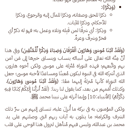
(وَذِكْرًا):
ذكرًا للحق وصفاته، وذكرًا للمآل إليه والرجوع، وذكرًا
للأحكام، وذكرًا للآيات.
وذِكرًا: أي شرفًا لمن قَبِله وتلاه وعمل به؛ فهو له ذكرٌ أي
فخرٌ وشرفٌ وعزةٌ.
(وَلَقَدْ آتَيْنَا مُوسَىٰ وَهَارُونَ الْفُرْقَانَ وَضِيَاءً وَذِكْرًا لِّلْمُتَّقِينَ)
 وفي هذا 
أنَّ مِنَّة الله تعالى على أنبيائه ينساب وينساق خيرها إلى مَن آمن 
بهم واتَّبعهم؛ فهذه التوراة مُنْزلة على موسى ولكن أخوه هارون 
الذي أشركه الله في النبوة ليكون مُعينًا ومساعدًا لأخيه موسى؛ جعل 
الله التوراة كأنها مُنزلةً إليهما معًا: 
(وَلَقَدْ آتَيْنَا مُوسَىٰ وَهَارُونَ)
، 
وكذلك أُمَمهم من بعد، كما يقول لنا ربنا: (لَقَدْ أَنزَلْنَا إِلَيْكُمْ كِتَابًا فِيهِ 
ذِكْرُكُمْ) [الأنبياء:10] وإنما أنزله على نبينا محمد ﷺ.
ولكن المؤمنون به في بركة ما أُنزِلَ عليه، تنساق إليهم من سرِّ ذلك 
الشرف والكرامة؛ ما يتلون به آيات ربهم التي وصلتهم على يد 
محمد بن عبدالله، وليس فيهم مُتأهل لنزول هذا الوحي على قلب 