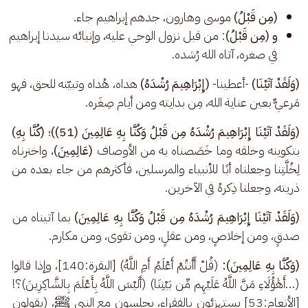
(مِن قَبْلُ)
موسى وهارون، جدهم إبراهيم جاء.
و (مِن قَبْلُ)
: من قبل نزول الوحي عليه، وإنبائه سيدنا إبراهيم
في صغره، آتاه الله رُشده.
(وَلَقَدْ آتَيْنَا)
 -أعطينا-
 (إِبْرَاهِيمَ رُشْدَهُ)
 هداه، هُداه وتبيّنه للحق، فهو 
مَرعيٌّ بعين عناية الله، مِن بدايته ومن أيام صِغَره.
(وَلَقَدْ آتَيْنَا إِبْرَاهِيمَ رُشْدَهُ مِن قَبْلُ وَكُنَّا بِهِ عَالِمِينَ (51))
؛ 
(كُنَّا بِهِ)
بتكوينه وخلقه وما خَصَصناه به من الأوصاف
 (عَالِمِينَ)
، واخترناه 
لِخُلَّتِنا وجعلناه أبًا للأنبياء والمرسلين، فأكثرهم من جاء بعده من 
ذريته، وجعلنا ذِكرهُ في الآخرين.
(وَلَقَدْ آتَيْنَا إِبْرَاهِيمَ رُشْدَهُ مِن قَبْلُ وَكُنَّا بِهِ عَالِمِينَ)
 بما آتيناه من 
صدقٍ، ومن إخلاصٍ، ومن عقلٍ، ومن تقوى، ومن مكارم.
(وَكُنَّا بِهِ عَالِمِينَ):
 (قُلْ أَأَنتُمْ أَعْلَمُ أَمِ اللَّهُ) [البقرة:140]، وإذا قالوا 
(…أَهَٰؤُلَاءِ مَنَّ اللَّهُ عَلَيْهِم مِّن بَيْنِنَا) (أَلَيْسَ اللَّهُ بِأَعْلَمَ بِالشَّاكِرِينَ)؟! 
[الأنعام:53] يستهزئون بالفقراء، يجلسون مع النبي ﷺ، (يقولون 