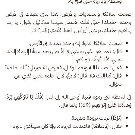
وسطه، وداروه حتى فلخ به.
ضجت الملائكة والسماوات والأرض، هذا الذي يعبدك في الأرض 
وحده، خليلك! حتى مَلَك الأمطار سيدنا ميكائيل يقول: يا رب، 
إبراهيم خليلك، تريدني أن أنزل المطر لأطفئ النار؟ لا.
ضجت الملائكة قالوا: إنه وحده يعبدك في الأرض،
قال: نعم، هو الذي يعبدني في الأرض وحده، وأنا إلهه، لا إله له
غيري، فأنا أتولّاه دونكم،
فقال: حسبنا الله ونعم الوكيل، فعرض له جبريل: ألك حاجة؟
قال: أما إليك فلا، قال: فادعُ، قال: علمه بحالي يُغني عن
سؤالي.
في اللحظة التي رموه فيها، أوحى الله إلى النار: 
(قُلْنَا يَا نَارُ كُونِي بَرْدًا 
وَسَلَامًا عَلَىٰ إِبْرَاهِيمَ (69))
 ولما قال:
(بَرْدًا)
بردت برودة شديدة.
فقال:
(وَسَلَامًا)
فاعتدلت البرودة، وإلا كان سيتأذى بالبرد.