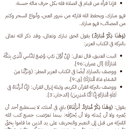
فإذا قرأه من قيام في الصلاة فله بكل حرف مائة حسنة.
فهو مبارك، ويحفظ الله قارئه من شرور العين، وأنواع السحر وكثير 
من المصائب؛ فهو مبارك.
(وَهَٰذَا ذِكْرٌ مُّبَارَكٌ)
 يقول الحق تبارك وتعالى، وقد ذكر الله تعالى 
بالبركة في الكتاب العزيز:
البيت العتيق، قال تعالى: (إِنَّ أَوَّلَ بَيْتٍ وُضِعَ لِلنَّاسِ لَلَّذِي بِبَكَّةَ
مُبَارَكًا) [آل عمران:96].
ووصف بالمبارك أيضًا في الكتاب العزيز المطر: (وَنَزَّلْنَا مِنَ
السَّمَاءِ مَاءً مُّبَارَكًا) [ق:9].
ووصف بالبركة القرآن الكريم، وليلة إنزال القرآن: (إِنَّا أَنزَلْنَاهُ فِي
لَيْلَةٍ مُّبَارَكَةٍ إِنَّا كُنَّا مُنذِرِينَ) [الدخان:3].
يقول: 
(وَهَٰذَا ذِكْرٌ مُّبَارَكٌ أَنزَلْنَاهُ)
 باقٍ في أمتك، لا يستطيع أحد أن 
يُغيره ولا أن يُبدله ولا أن يُحرِّفَه: بينما تعرّضت جميع كتب الله 
المُنزَلة من قبل إلى التغيير والتحريف على يد الذين ما قاموا بِحَقّ 