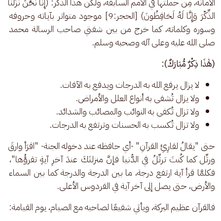
الأمانة، مِن حملتها في الأمم السابقة، ولكن هذا الذِّكر: (إِنَّا نَحْنُ نَزَّلْنَا 
الذِّكْرَ وَإِنَّا لَهُ لَحَافِظُونَ) [الحجر:9] موجود متواتر بآياته وحروفه 
وسوره وكلماته، كما خرج من بين شفتي صاحب الرسالة محمد 
صلى الله عليه وعلى آله وصحبه وسلم.
(هَٰذَا ذِكْرٌ مُّبَارَكٌ):
لا يزال يرفع الله به الدرجات ويدفع به الآفات.
ولا يزال تُشفى به أنواع العلل والأمراض.
ولا تزال تُكفى به النوائب والمصائب والشدائد.
ولا تزال تُكسب به الحسنات وترتفع به الدرجات.
حتى "يقالُ لقارِئِ القرآنِ" -أي حافظه عند دخوله الجنة- "اقرَأ وارقَ 
ورتِّل كما كُنتَ ترتِّلُ في الدُّنيا فإنَّ منزلتَكَ عندَ آخرِ آيةٍ تقرؤُها"، 
فكلمَّا قرأ آية ارتفع درجة، ما بين الدرجة والدرجة كما بين السماء 
والأرض، حتى يصل إلى آخر آية في الفردوس الأعلى.
فالقرآن عظيم البركة، ويأتي شفيعًا لصاحبه مع الصيام، يوم القيامة: