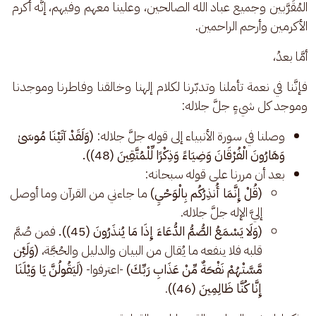
المُقَرَّبين وجميع عباد الله الصالحين، وعلينا معهم وفيهم، إنَّه أكرم 
الأكرمين وأرحم الراحمين.
أمَّا بعدُ،
فإنَّنا في نعمة تأملنا وتدبّرنا لكلام إلهنا وخالقنا وفاطرنا وموجدنا 
وموجد كل شيءٍ جلَّ جلاله:
وصلنا في سورة الأنبياء إلى قوله جلَّ جلاله:
(وَلَقَدْ آتَيْنَا مُوسَىٰ
وَهَارُونَ الْفُرْقَانَ وَضِيَاءً وَذِكْرًا لِّلْمُتَّقِينَ (48)).
بعد أن مررنا على قوله سبحانه:
(قُلْ إِنَّمَا أُنذِرُكُم بِالْوَحْيِ)
ما جاءني من القرآن وما أوصل
إليَّ الإله جلَّ جلاله.
(وَلَا يَسْمَعُ الصُّمُّ الدُّعَاءَ إِذَا مَا يُنذَرُونَ (45)).
فمن صُمَّ
قلبه فلا ينفعه ما يُقال من البيان والدليل والحُجَّة،
(وَلَئِن
مَّسَّتْهُمْ نَفْحَةٌ مِّنْ عَذَابِ رَبِّكَ)
-اعترفوا-
(لَيَقُولُنَّ يَا وَيْلَنَا
إِنَّا كُنَّا ظَالِمِينَ (46))
.