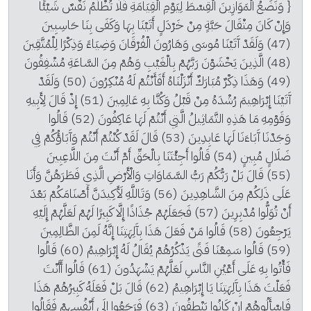
{ وَنَضَعُ الْمَوَازِينَ الْقِسْطَ لِيَوْمِ الْقِيَامَةِ فَلَا تُظْلَمُ نَفْسٌ شَيْئًا 
وَإِنْ كَانَ مِثْقَالَ حَبَّةٍ مِنْ خَرْدَلٍ أَتَيْنَا بِهَا وَكَفَى بِنَا حَاسِبِينَ 
(47) وَلَقَدْ آَتَيْنَا مُوسَى وَهَارُونَ الْفُرْقَانَ وَضِيَاءً وَذِكْرًا لِلْمُتَّقِينَ 
(48) الَّذِينَ يَخْشَوْنَ رَبَّهُمْ بِالْغَيْبِ وَهُمْ مِنَ السَّاعَةِ مُشْفِقُونَ 
(49) وَهَذَا ذِكْرٌ مُبَارَكٌ أَنْزَلْنَاهُ أَفَأَنْتُمْ لَهُ مُنْكِرُونَ (50) وَلَقَدْ 
آَتَيْنَا إِبْرَاهِيمَ رُشْدَهُ مِنْ قَبْلُ وَكُنَّا بِهِ عَالِمِينَ (51) إِذْ قَالَ لِأَبِيهِ 
وَقَوْمِهِ مَا هَذِهِ التَّمَاثِيلُ الَّتِي أَنْتُمْ لَهَا عَاكِفُونَ (52) قَالُوا 
وَجَدْنَا آَبَاءَنَا لَهَا عَابِدِينَ (53) قَالَ لَقَدْ كُنْتُمْ أَنْتُمْ وَآَبَاؤُكُمْ فِي 
ضَلَالٍ مُبِينٍ (54) قَالُوا أَجِئْتَنَا بِالْحَقِّ أَمْ أَنْتَ مِنَ اللَّاعِبِينَ 
(55) قَالَ بَلْ رَبُّكُمْ رَبُّ السَّمَاوَاتِ وَالْأَرْضِ الَّذِي فَطَرَهُنَّ وَأَنَا 
عَلَى ذَلِكُمْ مِنَ الشَّاهِدِينَ (56) وَتَاللَّهِ لَأَكِيدَنَّ أَصْنَامَكُمْ بَعْدَ 
أَنْ تُوَلُّوا مُدْبِرِينَ (57) فَجَعَلَهُمْ جُذَاذًا إِلَّا كَبِيرًا لَهُمْ لَعَلَّهُمْ إِلَيْهِ 
يَرْجِعُونَ (58) قَالُوا مَنْ فَعَلَ هَذَا بِآَلِهَتِنَا إِنَّهُ لَمِنَ الظَّالِمِينَ 
(59) قَالُوا سَمِعْنَا فَتًى يَذْكُرُهُمْ يُقَالُ لَهُ إِبْرَاهِيمُ (60) قَالُوا 
فَأْتُوا بِهِ عَلَى أَعْيُنِ النَّاسِ لَعَلَّهُمْ يَشْهَدُونَ (61) قَالُوا أَأَنْتَ 
فَعَلْتَ هَذَا بِآَلِهَتِنَا يَا إِبْرَاهِيمُ (62) قَالَ بَلْ فَعَلَهُ كَبِيرُهُمْ هَذَا 
فَاسْأَلُوهُمْ إِنْ كَانُوا يَنْطِقُونَ (63) فَرَجَعُوا إِلَى أَنْفُسِهِمْ فَقَالُوا 