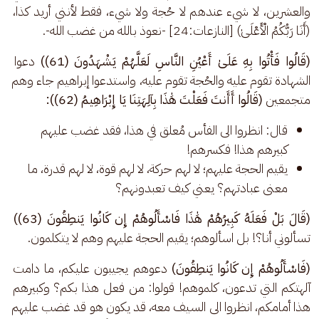
والعشرين، لا شيء عندهم لا حُجة ولا شيء، فقط لأنني أريد كذا، 
(أَنَا رَبُّكُمُ الْأَعْلَىٰ) [النازعات:24] -نعوذ بالله من غضب الله-.
(قَالُوا فَأْتُوا بِهِ عَلَىٰ أَعْيُنِ النَّاسِ لَعَلَّهُمْ يَشْهَدُونَ (61))
 دعوا 
الشهادة تقوم عليه والحُجة تقوم عليه، واستدعوا إبراهيم جاء وهم 
متجمعين 
(قَالُوا أَأَنتَ فَعَلْتَ هَٰذَا بِآلِهَتِنَا يَا إِبْرَاهِيمُ (62)):
قال: انظروا الى الفأس مُعلق في هذا، فقد غضب عليهم
كبيرهم هذا! فكسرهم!
يقيم الحجة عليهم؛ لا لهم حركة، لا لهم قوة، لا لهم قدرة، ما
معنى عبادتهم؟ يعني كيف تعبدونهم؟
(قَالَ بَلْ فَعَلَهُ كَبِيرُهُمْ هَٰذَا فَاسْأَلُوهُمْ إِن كَانُوا يَنطِقُونَ (63))
تسألوني أنا؟! بل اسألوهم؛ يقيم الحجة عليهم وهم لا يتكلمون.
(فَاسْأَلُوهُمْ إِن كَانُوا يَنطِقُونَ)
 دعوهم يجيبون عليكم، ما دامت 
آلهتكم التي تدعون، كلموهم! قولوا: من فعل هذا بكم؟ وكبيرهم 
هذا أمامكم، انظروا الى السيف معه، قد يكون هو قد غضب عليهم 