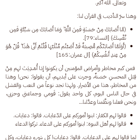
وتعالى. الله أكبر.
وهذا سرّ التأديب في القرآن لنا: 
(مَّا أَصَابَكَ مِنْ حَسَنَةٍ فَمِنَ اللَّهِ ۖ وَمَا أَصَابَكَ مِن سَيِّئَةٍ فَمِن
نَّفْسِكَ) [النساء:79].
(أَوَلَمَّا أَصَابَتْكُم مُّصِيبَةٌ قَدْ أَصَبْتُم مِّثْلَيْهَا قُلْتُمْ أَنَّىٰ هَٰذَا ۖ قُلْ هُوَ
مِنْ عِندِ أَنفُسِكُمْ) [ال عمران:165]
 فمن كبير مخاطر وأمراض المؤمنين أن يكونوا إذا أُسْدِيَتَ لهم مِنْ 
قِبَلِ المحسنِ حَسَنةٌ، وجرت على أيديهم، أن يقولوا: نحن! وهذا 
من المخاطر، هذا من الأضرار. ولهذا تجد نوعاً من التعب والفشل 
في حال الناس اليوم، كل واحد يقول: قَومي وجماعتي وحزبي، 
ونحن فعلنا ونظَّمنا وعدَّلنا... 
قالوا لهم الكفار: ابنوا أموركم على الدّعايات. قالوا: دعايات.
قالوا لهم أهل النبوة: ابنوا أموركم على الدعاء. تركوا الدعاء
لما قالوا لهم على الدعايات. قالوا: دعايات! كل شيء دعايات، وكل 