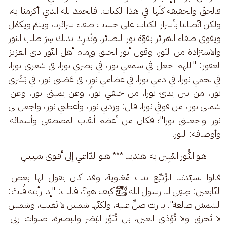
فالحقّ والحقيقة كلّها في هذا الكتاب. فالحمد لله الذي أكرمنا به، 
ولكن اتّصالنا بأسرار الكتاب على حسب صفاء سرائرنا، ويتمّ ويكمُل 
ويقوى صفاء السّرائر بقوّة نور البصائر. وتُدرِك بذلك سِرّ طلب النور 
والاستزادة من النّور، وقول أنور الخلق وإمام أهل النّور ذي العزيز 
الغفور: "اللهم اجعل في سمعي نورا، في بصري نورا، في شعري نورا، 
في لحمي نورا، في دمي نورا، في عظامي نورا، في عَصَبي نورا، في بَشَري 
نورا، من بين يديّ نورا، من خلفي نوراً، وعن يميني نورا، وعن 
شمالي نورا، من فوقي نورا، قال: وزدني نورا، وأعطني نورا، واجعل لي 
نورا واجعلني نورا"؛ فكان من أعظم ألقاب المصطفى وأسمائه 
وأوصافه: النور. 
هـو النُّـور المُبِين به اهتدينا *** هــو الدّاعي إلى أقـوى سَـِبـيـلِ
قالوا لسيّدتنا الرُّبَيِّع بنت مُعَاوية، وقد كان يقول لها بعض 
التّابعين: صِفِي لنا رسول الله ﷺ كيف هو؟، قالت: "إذا رأيته قُلتَ: 
الشمسُ طالعة". يا ربّ صلِّ عليه، ولكنّها شمس لا تَغيب، وشمس 
لا تَحرق ولا تُؤذي العين، بل تُنَوِّر البَصَر والبصيرة، صلوات ربي 