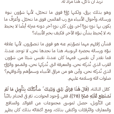
نريد أن نأكل، هذا مراد له.
وهو بذلك يرقى، ولكنها رُقِيٌّ فوق ما تتخيّل، لأنها شؤون نبوة 
ورسالة، وأحوال الأنبياء مع رب العالمين فوق ما نتخيّل. وأعرَفُ ما 
يكون بها نبيّ نبيٌّ آخر، وإن كان نبيّ آخر دونه منزلة أيضًا لا يحيط 
به، لا يُحيط بشأن نبوّة الآخر. فكيف بخير الأنبياء؟ 
فشأن رُقيّهم مهما تصوّرتم عنه هو فوق ما تتصوّرون. لأنها علاقة 
نبوّة ورسالة بحضرة الربوبية، هذا ما نجدها نحن، لا توجد عندنا، 
فما نقدر أن نقيس. فمهما كان عندنا، نقيس شيئا من شؤون 
القرب الذي نُدركه نحن، والمعرفة التي نُدركها نحن، والسّمو والرّقيّ 
الذي نُدركه نحن، وأين هو من مراقي الأنبياء وسموُّهم وأذواقهم؟ 
صلوات الله وسلامه عليهم.
 كمَّل الثالثة، 
(قَالَ هَٰذَا فِرَاقُ بَيْنِي وَبَيْنِكَ ۚ سَأُنَبِّئُكَ بِتَأْوِيلِ مَا لَمْ 
تَسْتَطِع عَّلَيْهِ صَبْرًا (78))
، ففي وُجود الحوادث، ثمّ في الختام بالنّبأ 
عن التّأويل، حصل لموسى مجموعات من الفوائد والمنافع 
والمعارف والتّرقيّات واكتفى بذلك، ومع اكتفائه بذلك كان يظهر 