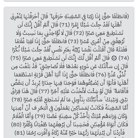
(فَانطَلَقَا حَتَّىٰ إِذَا رَكِبَا فِي السَّفِينَةِ خَرَقَهَا ۖ قَالَ أَخَرَقْتَهَا لِتُغْرِقَ 
أَهْلَهَا لَقَدْ جِئْتَ شَيْئًا إِمْرًا (71) قَالَ أَلَمْ أَقُلْ إِنَّكَ لَن 
تَسْتَطِيعَ مَعِيَ صَبْرًا (72) قَالَ لَا تُؤَاخِذْنِي بِمَا نَسِيتُ وَلَا 
تُرْهِقْنِي مِنْ أَمْرِي عُسْرًا (73) فَانطَلَقَا حَتَّىٰ إِذَا لَقِيَا غُلَامًا 
فَقَتَلَهُ قَالَ أَقَتَلْتَ نَفْسًا زَكِيَّةً بِغَيْرِ نَفْسٍ لَّقَدْ جِئْتَ شَيْئًا نُّكْرًا 
(74) ۞ قَالَ أَلَمْ أَقُل لَّكَ إِنَّكَ لَن تَسْتَطِيعَ مَعِيَ صَبْرًا (75) 
قَالَ إِن سَأَلْتُكَ عَن شَيْءٍ بَعْدَهَا فَلَا تُصَاحِبْنِي ۖ قَدْ بَلَغْتَ مِن 
لَّدُنِّي عُذْرًا (76) فَانطَلَقَا حَتَّىٰ إِذَا أَتَيَا أَهْلَ قَرْيَةٍ اسْتَطْعَمَا 
أَهْلَهَا فَأَبَوْا أَن يُضَيِّفُوهُمَا فَوَجَدَا فِيهَا جِدَارًا يُرِيدُ أَن يَنقَضَّ 
فَأَقَامَهُ ۖ قَالَ لَوْ شِئْتَ لَاتَّخَذْتَ عَلَيْهِ أَجْرًا (77) قَالَ هَٰذَا فِرَاقُ 
بَيْنِي وَبَيْنِكَ ۚ سَأُنَبِّئُكَ بِتَأْوِيلِ مَا لَمْ تَسْتَطِع عَّلَيْهِ صَبْرًا (78) 
أَمَّا السَّفِينَةُ فَكَانَتْ لِمَسَاكِينَ يَعْمَلُونَ فِي الْبَحْرِ ف أَنْ أَعِيبَهَا 
وَكَانَ وَرَاءَهُم مَّلِكٌ يَأْخُذُ كُلَّ سَفِينَةٍ غَصْبًا (79) وَأَمَّا الْغُلَامُ 
فَكَانَ أَبَوَاهُ مُؤْمِنَيْنِ فَخَشِينَا أَن يُرْهِقَهُمَا طُغْيَانًا وَكُفْرًا (80) 
فَأَرَدْنَا أَن يُبْدِلَهُمَا رَبُّهُمَا خَيْرًا مِّنْهُ زَكَاةً وَأَقْرَبَ رُحْمًا (81) 