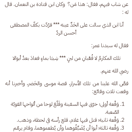
عن شاب فيهم، فقال: هذا مَن؟  وكان ابن قتادة بن النعمان. قال 
له : 
أنا ابن الذي سالت على الخَدِّ عينه *** فرُدّت بكفّ المصطفى 
أحسن الردّ
فقال له سيدنا عمر: 
تلك المكارمُ لا قُعْبانِ من لبنٍ *** شِيبَا بماءٍ فعادَ بعدُ أبوالا 
رضي الله عنهم.
قصَّ الله علينا من تلك الأسرار، قصة موسى والخَضر، وأخبرنا أنه 
وقعت ثلاث وقائع: 
وَقْعة أولى؛ خرّق فيها السفينة وقَلّعَ لوحا من ألواحها القويّة
الصّعبة.
وَقْعة ثانية؛ قتل فيها غلام، قلع رأسه في لحظة، وذهب.
وَقْعة ثالثة؛ أبوا أن يُضَيِّفُوهما وأن يُطعموهما، وقام يرمّم