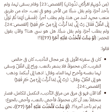
(مِن دُونِهِمُ امْرَأَتَيْنِ تَذُودَانِ) [القصص:23] وقام يسقى لهما، ولم 
يأخذ أجرًا، ولم يقل شيئًا عن الأجر. وهو في تعب، جاء من طريق 
متعب مجهد أشد من هذا، ولم يطلب أجراً. (فَسَقَىٰ لَهُمَا ثُمَّ تَوَلَّىٰ 
إِلَى الظِّلِّ فَقَالَ رَبِّ إِنِّي لِمَا أَنزَلْتَ إِلَيَّ مِنْ خَيْرٍ فَقِيرٌ) [القصص:24]. 
ولم يطلب أجرًا، ولم يقل شيئًا. هل هو نسي هذا؟ والآن يقول 
للخضر: 
(لَوْ شِئْتَ لَاتَّخَذْتَ عَلَيْهِ أَجْرًا (77))
؟! 
قالوا: 
كان في سفرته الأولى في غير مجال التأديب، كان في خالص
التقريب، كان محمولاً، فلا يشعر بالتعب. وراح إلى الظّلّ وسقى
لهما بنفسه وأخرج لهما الماء، وقال: اذهبا إلى أبيكما. وذهب
هو إلى الظّلّ، وقال: (رَبِّ إِنِّي لِمَا أَنزَلْتَ إِلَيَّ مِنْ خَيْرٍ فَقِيرٌ)
[القصص:24].
أمّا الآن فهو في مرقى من مراقي التّأديب، التكميل للكامل، فصار
متحمّلاً بعد أن كان محمولاً، فأحسّ بالتعب، وأحسّ بالجوع؛
لِم لم تأخذ أجرة؟!.
(لَوْ شِئْتَ لَاتَّخَذْتَ عَلَيْهِ أَجْرًا (77))،
نحن