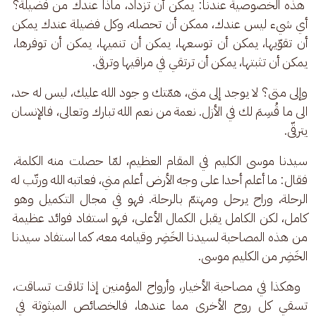
 هذه الخصوصية عندنا: يمكن أن تزداد، ماذا عندك من فضيلة؟ 
أي شيء ليس عندك، ممكن أن تحصله، وكل فضيلة عندك يمكن 
أن تقوّيها، يمكن أن توسعها، يمكن أن تنميها، يمكن أن توفرها، 
يمكن أن تثبتها، يمكن أن ترتقي في مراقيها وترقى. 
وإلى متى؟ لا يوجد إلى متى، همّتك و جود الله عليك، ليس له حد، 
الى ما قُسِمَ لك في الأزل. نعمة من نعم الله تبارك وتعالى، فالإنسان 
يترقّى. 
سيدنا موسى الكليم في المقام العظيم، لمّا حصلت منه الكلمة، 
فقال: ما أعلم أحدا على وجه الأرض أعلم مني، فعاتبه الله ورتّب له 
الرحلة، وراح يرحل ومهتمّ بالرحلة. فهو في مجال التكميل وهو 
كامل، لكن الكامل يقبل الكمال الأعلى، فهو استفاد فوائد عظيمة 
من هذه المصاحبة لسيدنا الخَضِر وقيامه معه، كما استفاد سيدنا 
الخَضِر من الكليم موسى.
  وهكذا في مصاحبة الأخيار، وأرواح المؤمنين إذا تلاقت تساقت، 
تسقي كل روح الأخرى مما عندها، فالخصائص المبثوثة في 