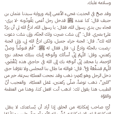
وسلامه عليك.
وقد صحّ في الحديث مَجيء الأعمى إليه، ورواية سيدنا عثمان بن 
حنيف قال: كنا عنده ﷺ فدخل رجل أعمى يَقُودُونه -لا يرى- 
فجاء بين يدي رسول الله، فقال: يا رسول الله، ادعُ الله لي أن يرُدّ 
عليَّ بصري. قال: "إن شئت صبرت ولك الجنّة، وإن شئت دعوت 
الله لك". قال: الجنة جزاء جميل، ولكن ادعُ الله لِي، وَلِيَ الجنة 
-رضيت بالجنّة وادعُ لي- قال فقال له ﷺ: "قُمْ فتوضّأ وصلِّ 
ركعتينِ، وقل: اللّهمّ إنّي أسألك وأتوجّه إليك بنبيّك محمّد نبيّ 
الرّحمة، يا محمّد إنّي أتوجّه بك إلى الله في حاجتي هذه لِتُقْضَى، 
اللّهمّ فشفِّعْهُ فيَّ". قال: فوالله ما طال بنا المجلس ولا تفرّقنا حتى 
دخل الرجل وهو يُبْصِر؛ ذهب وقد نجحت العمليّة بسرعة، خير من 
"الليزر"، ذهب توضأ، صلّى ركعتين، عَمَل العمليّة،  والعجيب أنّ 
الطبيب هذا يقول لك: اذهب أنت افعل كذا، وهذا من العظمة 
والقوّة
 أيّ صاحب إمكانيّة من الخلق إذا أراد أن يُساعدك، لا ينقل 
الإمكانيّة إليك، إلا بإمكانيّته، يُرَتِّب لك الأمر؛ أو حتّى طبيب مثلاً لمّا 