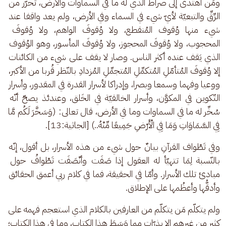
ومَن اهتدى إلى صراط الذي له ما في السماوات والأرض، تحرّر من 
الرِّقِّ والتبعيّة لأيّ شيء في السماء وفي الأرض، ولم يعد واقفا عند 
شيء منها وُقوف المُنقطع، ولا وُقوفَ الواهم، ولا وُقوفَ 
المحجوب، ولا وُقوفَ المحجوز، ولا وُقوفَ المأسور، وهو الوُقوف 
الذي يَقف عنده أكثر الناس. وصار لا يقف على شيء من الكائنات 
إلا وُقوفَ المُتأمّلِ المُتكمِّلِ المُتجمِّلِ المُزدادِ بالنّظر قُربا من الأكبر، 
ووعيا وفهما وسمعا وبصرا، وإدراكا لأسرار القدرة في المقدور، وأسرار 
التّكوين في المكوَّن، وأسرار الخالقيّة في الخَلق، وعندئذ يصحّ أنّه 
سُخِّر له ما في السماوات وما في الأرض، قال تعالى: (وَسَخَّرَ لَكُم مَّا 
فِي السَّمَاوَاتِ وَمَا فِي الْأَرْضِ جَمِيعًا مِّنْهُ..) [الجاثية:13].
وفي تَطْواف القرآنِ بيانٌ حول شيء من هذه الأسرار، بل أقول، إنّه 
بالنّسبة لِمَا تتهيّأ له العقول إذا صَفَت وأنْصَفَت تَطْوافُ حول 
مبادئ تلك الأسرار. وأمّا في الحقيقة، فما في كلام ربي أعمق الحقائق 
وأدقُّها وأعظُمها على الإطلاق. 
ولم يتكلّم مَن يتكلّم من العارفين بالكلام الذي استعجم فهمه على 
كثير من غيرهم إلا بذرّات مما وَسَطَ هذا الكتاب، وما في هذا الكتاب؛ 