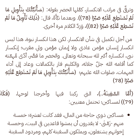
وترقّى في مراتب الانكسار، كمَّلها الخضر بقوله: (
سَأُنَبِّئُكَ بِتَأْوِيلِ مَا 
لَمْ تَسْتَطِع عَّلَيْهِ صَبْرًا (78))
. وبعدما نبَّأَهُ، قال: 
(ذَٰلِكَ تَأْوِيلُ مَا لَمْ 
تَسْطِع عَّلَيْهِ صَبْرًا (82))، 
وَرَدّ الكلام مرة أخرى.
 من أجل تكميل في شأن الانكسار. لكن هذا انكسار نبوة، هذا ليس 
انكسار إنسان مؤمن عادي ولا إيمان مؤمن ولي مقرب؛ إنكسار 
نبي، انكساره أكبر لله سبحانه وتعالى. والخضر ما قصَّر، أدّى مُهمّته 
كما أقامه الله جلّ جلاله، والكليم فاز بالكمالات وعاد إلى أداء 
المهمات، صلوات الله عليهم؛  
(سَأُنَبِّئُكَ بِتَأْوِيلِ مَا لَمْ تَسْتَطِع عَّلَيْهِ 
صَبْرًا (78)
(أَمَّا السَّفِينَةُ..)، 
التي ركبنا فيها وأخرجنا لوحها، 
(فَكَا
(79))
 لمساكين؛ تحتمل معنيين: 
مساكين ذوي حاجة من المال، فقد كانت لعشرة؛ خمسة
منهم -زَمْنَى- لا يقدرون أن يمشوا قاعدين في البيت، وخمسة
إخوانهم يشتغلون، ويملكون السفينة كلهم، ومردود السفينة