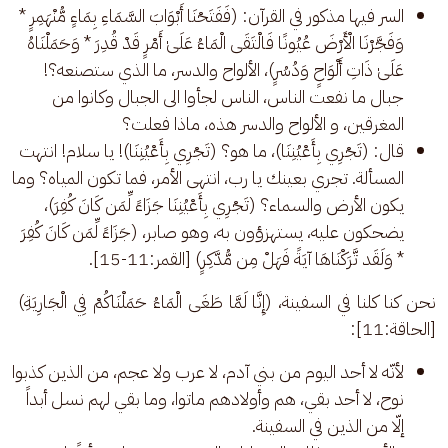
السر فيها مذكور في القرآن: (فَفَتَحْنَا أَبْوَابَ السَّمَاءِ بِمَاءٍ مُّنْهَمِرٍ *
وَفَجَّرْنَا الْأَرْضَ عُيُونًا فَالْتَقَى الْمَاءُ عَلَىٰ أَمْرٍ قَدْ قُدِرَ * وَحَمَلْنَاهُ
عَلَىٰ ذَاتِ أَلْوَاحٍ وَدُسُرٍ)، الألواح والدسر، ما الذي ستصنعه؟!
جبال ما نفعت الناس، الناس لجأوا الى الجبال وكانوا من
المغرقين، و الألواح والدسر هذه، ماذا فعلت؟
قال: (تَجْرِي بِأَعْيُنِنَا)، ما هو؟ (تَجْرِي بِأَعْيُنِنَا)! يا سلام! انتهت
المسألة. تجري بعينك يا رب، انتهى الأمر، فما تكون المياه؟ وما
يكون الأرض والسماء؟ (تَجْرِي بِأَعْيُنِنَا جَزَاءً لِّمَن كَانَ كُفِرَ)،
يضحكون عليه، يستهزؤون به، وهو صابر، (جَزَاءً لِّمَن كَانَ كُفِرَ
* وَلَقَد تَّرَكْنَاهَا آيَةً فَهَلْ مِن مُّدَّكِرٍ) [القمر:11-15].
نحن كنا كلنا في السفينة، (إِنَّا لَمَّا طَغَى الْمَاءُ حَمَلْنَاكُمْ فِي الْجَارِيَةِ) 
[الحاقة:11]: 
لأنّه لا أحد اليوم من بني آدم، لا عرب ولا عجم، من الذين كذبوا
نوح، لا أحد بقي، هم وأولادهم ماتوا، وما بقي لهم نسل أبداً
إلّا من الذين في السفينة.