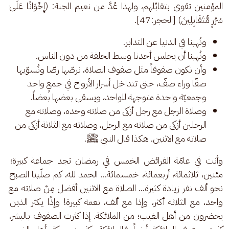
المؤمنين تقوى بتقابُلهم، ولهذا عُدَّ من نعيم الجنة: (إِخْوَانًا عَلَىٰ 
سُرُرٍ مُّتَقَابِلِينَ) [الحجر:47]. 
ونُهينا في الدنيا عن التدابر.
ونُهينا أن يجلس أحدنا وسط الحلقة من دون الناس.
وأن نكون صفوفاً مثل صفوف الصلاة، نرصّها رصّا ونُسوّيها
صفّا وراء صفّ، حتى تتداخل أسرار الأرواح في جمعٍ واحد
وجمعيّة واحدة متوجهة للواحد، ويسقي بعضها بعضاً.
وصلاة الرجل مع رجل أزكى من صلاته وحده، وصلاته مع
الرجلين أزكى من صلاته مع الرجل، وصلاته مع الثلاثة أزكى من
صلاته مع الاثنين. هكذا قال النبي ﷺ.
وأنت في عامّة الفرائض الخمس في رمضان تجد جماعة كبيرة؛ 
مئتين، ثلاثمائة، أربعمائة، خمسمائة... الحمد لله، كم صلّينا الصبح 
نحو ألف نفر زيادة كثيرة... الصلاة مع الاثنين أفضل مِنْ صلاته مع 
واحد، مع الثلاثة أكثر، وإذا مع ألف، نعمة كبيرة! وإذًا يكثر الذين 
يحضرون من أهل الغيب؛ من الملائكة. إذا كثرت الصفوف بالبشر، 