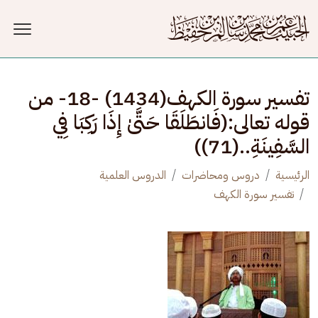
جاوز إلى المحتوى الرئيسي
تفسير سورة الكهف(1434) -18- من
قوله تعالى:(فَانطَلَقَا حَتَّىٰ إِذَا رَكِبَا فِي
السَّفِينَةِ..(71))
الرئيسية
دروس ومحاضرات
الدروس العلمية
تفسير سورة الكهف