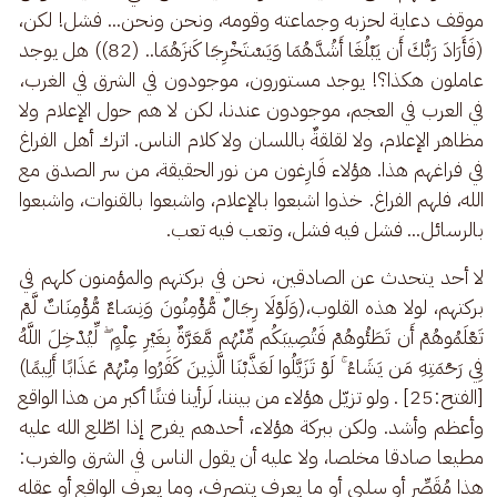
موقف دعاية لحزبه وجماعته وقومه، ونحن ونحن... فشل! لكن، 
(فَأَرَادَ رَبُّكَ أَن يَبْلُغَا أَشُدَّهُمَا وَيَسْتَخْرِجَا كَنزَهُمَا.. (82)) هل يوجد 
عاملون هكذا؟! يوجد مستورون، موجودون في الشرق في الغرب، 
في العرب في العجم، موجودون عندنا، لكن لا هم حول الإعلام ولا 
مظاهر الإعلام، ولا لقلقةٌ باللسان ولا كلام الناس. اترك أهل الفراغ 
في فراغهم هذا. هؤلاء فَارِغون من نور الحقيقة، من سر الصدق مع 
الله، فلهم الفراغ. خذوا اشبعوا بالإعلام، واشبعوا بالقنوات، واشبعوا 
بالرسائل... فشل فيه فشل، وتعب فيه تعب. 
لا أحد يتحدث عن الصادقين، نحن في بركتهم والمؤمنون كلهم في 
بركتهم، لولا هذه القلوب،(وَلَوْلَا رِجَالٌ مُّؤْمِنُونَ وَنِسَاءٌ مُّؤْمِنَاتٌ لَّمْ 
تَعْلَمُوهُمْ أَن تَطَئُوهُمْ فَتُصِيبَكُم مِّنْهُم مَّعَرَّةٌ بِغَيْرِ عِلْمٍ ۖ لِّيُدْخِلَ اللَّهُ 
فِي رَحْمَتِهِ مَن يَشَاءُ ۚ لَوْ تَزَيَّلُوا لَعَذَّبْنَا الَّذِينَ كَفَرُوا مِنْهُمْ عَذَابًا أَلِيمًا) 
[الفتح:25] . ولو تزيّل هؤلاء من بيننا، لَرأينا فتنًا أكبر من هذا الواقع 
وأعظم وأشد. ولكن ببركة هؤلاء، أحدهم يفرح إذا اطّلع الله عليه 
مطيعا صادقا مخلصا، ولا عليه أن يقول الناس في الشرق والغرب: 
هذا مُقَصِّر أو سلبي أو ما يعرف يتصرف، وما يعرف الواقع أو عقله 