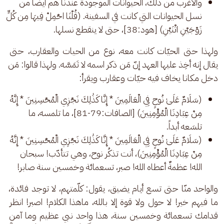
والأغرب من ذلك، الحيوانات الموجودة عندنا هم أيضًا من
نسل الحيوانات التي كانت في السفينة. (قُلْنَا احْمِلْ فِيهَا مِن كُلٍّ
زَوْجَيْنِ اثْنَيْنِ) [هود:38]، حتى لا ينقطع نسلها.
ولهذا حتى الحيّات كانت معه، نوع من الحيات والعقارب، حتى 
يقال إنه أخِذ عليها العهد إنّ مَن ذكر اسمه لا تَمَسَّه. ولهذا قالوا: مَن 
دخل مكانا يخاف فيه حيّات وعقارب ويقرأ: 
(سَلَامٌ عَلَىٰ نُوحٍ فِي الْعَالَمِينَ * إِنَّا كَذَٰلِكَ نَجْزِي الْمُحْسِنِينَ * إِنَّهُ
مِنْ عِبَادِنَا الْمُؤْمِنِينَ) [الصافات:79-81]، ما تلمسه، ما
تلسَعه أبداً.
(سَلَامٌ عَلَىٰ نُوحٍ فِي الْعَالَمِينَ * إِنَّا كَذَٰلِكَ نَجْزِي الْمُحْسِنِينَ * إِنَّهُ
مِنْ عِبَادِنَا الْمُؤْمِنِينَ)، أنت تذكُر نوح، وهي تتأدّب! سبحان
الله! عظمةٌ أعطاه الله! صبر، تسعمائة وخمسين سنة صابر!
والواحد منّا حتى تسع أيام يضيق، يقول: كلّمتهم، لا توجد فائدة، 
ما فيهم خير! لا حول ولا قوة إلا بالله، ماهذا الكلام! اصبر! انظر 
قدامك تسعمائة وخمسين سنة، هذا واحد نبي عظيم وما آمن 