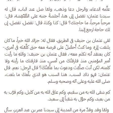
علَّمه الدعاء، والرجل دعا وذهب، ولمّا صل عند الباب، قال له 
سيدنا عثمان؛ تفضل إلى هنا، أجلسَهُ جنبه على الطِّنْفِسَة، قال: 
مرحباً مرحباً، ما حاجتك؟ قال: كذا وكذا، قال: تفضل، تفضل، إن 
لك حاجة ارجع إلينا.
لقي عثمان بن حنيف في الطريق، فقال له: جزاك الله خيراً، ما كان 
يلتفت إليَّ، وما كنتُ أَحصُلُ على فرصة معه حتى كلَّمْتَه في أمري.-
كان يعتقد أنه تكلم معه-، فقال عثمان بن حنيف: واللهِ ما رأيت 
أمير المؤمنين منذ فارقتُكَ من أمس، منذ فارقتك ما رأيته ولا 
كلمته، لكن أنتَ صلَّيْتَ ودعوتَ بما علَّمْتُكَ؟ قال الرجل: نعم. قال 
عثمان: فهو ذاك السبب. هذا السبب هو الذي بلَّغكَ ما بلغت، 
صلى الله عليه وعلى آله وصحبه وسلم.
كم شفى الله به من سقيم، وكم عافى الله به من كليل، وكم قرَّب به 
من بعيد، وكم حوَّل به شقياً إلى سعيد.
 ولمّا وفد وفدٌ مرة من المدينة إلى سيدنا عمر بن عبد العزيز، سأل 