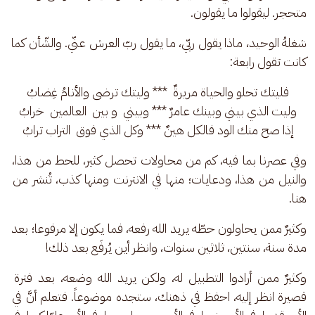
متحجر. ليقولوا ما يقولون. 
شغلهُ الوحيد، ماذا يقول ربّي، ما يقول ربّ العرش عنّي. والشّأن كما 
كانت تقول رابعة:
فليتك تحلو والحياة مريرةٌ  *** وليتك ترضى والأنامُ غِضابُ
وليت الذي بيني وبينك عامرٌ *** وبيني  و بين  العالمين  خرابُ
إذا صح منك الود فالكل هينٌ *** وكل الذي فوق  التراب ترابُ
وفي عصرنا بما فيه، كم من محاولات تحصل كثير، للحط من هذا، 
والنيل من هذا، ودعايات؛ منها في الانترنت ومنها كذب، تُنشر من 
هنا. 
وكثيرٌ ممن يحاولون حطّه يريد الله رفعه، فما يكون إلا مرفوعا؛ بعد 
مدة سنة، سنتين، ثلاثين سنوات، وانظر أين يُرفَع بعد ذلك! 
وكثيرٌ ممن أرادوا التطبيل له، ولكن يريد الله وضعه، بعد فترة 
قصيرة انظر إليه، احفظ في ذهنك، ستجده موضوعاً. فتعلم أنَّ في 