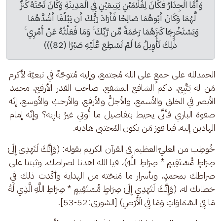
وَأَمَّا الْجِدَارُ فَكَانَ لِغُلَامَيْنِ يَتِيمَيْنِ فِي الْمَدِينَةِ وَكَانَ تَحْتَهُ كَنزٌ 
لَّهُمَا وَكَانَ أَبُوهُمَا صَالِحًا فَأَرَادَ رَبُّكَ أَن يَبْلُغَا أَشُدَّهُمَا 
وَيَسْتَخْرِجَا كَنزَهُمَا رَحْمَةً مِّن رَّبِّكَ ۚ وَمَا فَعَلْتُهُ عَنْ أَمْرِي ۚ 
ذَٰلِكَ تَأْوِيلُ مَا لَمْ تَسْطِع عَّلَيْهِ صَبْرًا (82)))
الحمدلله على جمعٍ على الله مُجتمع، وإليه مُتوجّهٌ في تبعيّة لأكرم 
مَن له يَتَّبِع، ذاكم الشافع المشفع، صاحب القدر الأرفع، محمد 
الأبصر في الخلق والأسمع، والأجلُّ والأرفع، والأرحبُ والأوسع، إنّه 
صفوة الباري فأنَّى يحيط بتفاصيل ما أُوتي غيرُ بارِيه؟ وإنّه إمام 
الهادين إليه، فيا فوز مَن يكون المُجتبى هاديه. 
خُوطِب من العليّ العظيم في القرآن الكريم بقوله: (وَإِنَّكَ لَتَهْدِي إِلَىٰ 
صِرَاطٍ مُّسْتَقِيمٍ * صِرَاطِ اللَّهِ)، فيا الله اهدنا لصراطك، وثبتنا على 
صراطك بمحمدٍ، وبأسرار ما مَنحْته من الهداية وأكّدت ذلك في 
خطابك له، (وَإِنَّكَ لَتَهْدِي إِلَىٰ صِرَاطٍ مُّسْتَقِيمٍ * صِرَاطِ اللَّهِ الَّذِي لَهُ 
مَا فِي السَّمَاوَاتِ وَمَا فِي الْأَرْضِ) [الشورى:52-53].