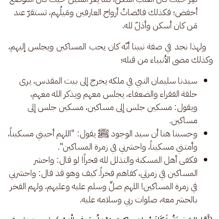
أخفض؛ فكذلك فائضاتُ أرواح العارفين ومَيلُهم، تستقرّ عند
مَن كان أسكن وأذلّ لله.
   ولهذا نجد في صفة نبينا أنّه كان يحب المساكين ويجلس إليهم، 
وكذلك مضى الأنبياء من قبله؛
سيدنا سليمان النبي في ملكه يخرج إلى بيت المقدس، يرى
حلقة الفقراء والضعفاء، يجلس معهم ويذكر الله معهم،
ويقول: مسكين جلس إلى مساكين، مسكين جلس إلى
مساكين.
وحسبنا هنا أن سيد الوجود ﷺ يقول: "اللهم أحيني مسكيناً،
وأمتني مسكيناً، واحشرني في زمرة المساكين".
فكفى أهل المسكنة والتذلل لله فخراً! لو قال: واحشر
المساكين في زمرتي، كفاهم فخراً. كيف وهو قد قال: واحشرني
في زمرة المساكين! اللهم صلِّ وسلم عليه وعليهم، ولهم الفخر
بالحشر معه، صلوات ربي وسلامه عليه.