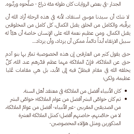
الجدار -في بعض الروايات كان طوله مئة ذراع - صلّحوه ورتّبوه.
 لا شك أن سيدنا موسى استفاد، لأنه في هذه الرحلة أراد الله أن 
يرقّيه، والكامل من الخلق يقبل الكمال، كل كامل من المخلوقين 
يقبل الكمال. ومن عظيم نعمة الله على الإنسان خاصة أن هيّأ له 
سبيل الارتقاء أبداً دائماً، ممكن أن يزداد، وأن يزداد... 
حتى يقول كثير من العارفين إن هذه الخصوصية تميَّز بها بنو آدم 
حتى عن الملائكة، فإنّ الملائكة مهما عظم قدْرهم عند الله، كلٌ 
يخلقه الله في مقام فيظلّ فيه إلى الأبد، بل هي مقامات عُليا 
عظيمة، ولكن؛ 
كان الأنبياء أفضل من الملائكة في معتقد أهل السنة.
ثم كان خواصّ البشر أفضل من عوام الملائكة؛ خواصّ البشر
من الصديقين المقربين -غير الأنبياء- أفضل من عوامّ الملائكة،
لا من خاصّتهم، خاصتهم أفضل؛ كمثل الملائكة العشرة
المذكورين ومثل هؤلاء المخصوصين-