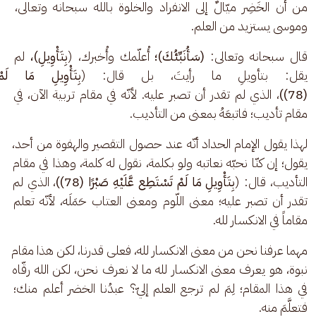
من أن الخَضِر ميّالٌ إلى الانفراد والخلوة بالله سبحانه وتعالى، 
وموسى يستزيد من العلم.
قال سبحانه وتعالى: 
(سَأُنَبِّئُكَ)؛
 أُعلّمك وأُخبرك، (
بِتَأْوِيلِ)،
 لم 
يقل: بتأويلِ ما رأيتَ، بل قال: (
بِتَأْوِيلِ مَا لَم
(78))
، الذي لم تقدر أن تصبر عليه. لأنّه في مقام تربية الآن، في 
مقام تأديب؛ فاتبعَهُ بمعنى من التأديب.
لهذا يقول الإمام الحداد أنّه عند حصول التقصير والهفوة من أحد، 
يقول؛ إن كنّا نحبّه نعاتبه ولو بكلمة، نقول له كلمة، وهذا في مقام 
التأديب، قال: (
بِتَأْوِيلِ مَا لَمْ تَسْتَطِع عَّلَيْهِ صَبْرًا (78))
، الذي لم 
تقدر أن تصبر عليه؛ معنى اللّوم ومعنى العتاب حَمَلَه، لأنّه تعلم 
مقاماً في الانكسار لله.
مهما عرفنا نحن من معنى الانكسار لله، فعلى قدرنا، لكن هذا مقام 
نبوة، هو يعرف معنى الانكسار لله ما لا نعرف نحن، لكن الله رقّاه 
في هذا المقام؛ لِمَ لم ترجع العلم إليّ؟ عبدُنا الخضر أعلم منك؛ 
فتعلَّمَ منه.