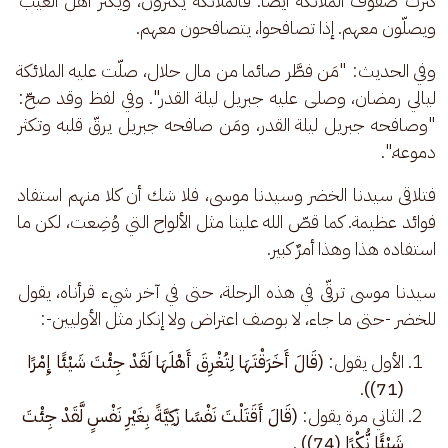
كثرت صفوف الملائكة أيضاً. فالملائكة يكثرون، ويكثر أهل الغيب 
ويصلّون معهم. إذا تصافحوا، يتصافحون معهم. 
وفي الحديث: "مَن فطَّر صائما من مال حلال، صلّت عليه الملائكة 
ليالي رمضان، وصلى عليه جبريل ليلة القدر". وفي لفظ وقد صحّ: 
"وصافحه جبريل ليلة القدر، ومَن صافحه جبريل يرقّ قلبه وتكثر 
دموعه.". 
فتلاقى سيدنا الخضر وسيدنا موسى، فلا شك أن كلا منهم استفاد 
فوائد عظيمة. كما قصّ الله علينا مثل الألواح التي وُضِعت، لكن ما 
استفاده هذا وهذا أمرٌ كبير. 
سيدنا موسى ترقّى في هذه الرحلة، حتى في آخر شيء قرأناه، يقول 
للخضر -حتى ما جاء، لا بوصف اعتراض ولا إنكار مثل الأوليين-:
الأول يقول:
(قَالَ أَخَرَقْتَهَا لِتُغْرِقَ أَهْلَهَا لَقَدْ جِئْتَ شَيْئًا إِمْرًا
.
(71))
الثاني مرة يقول:
(قَالَ أَقَتَلْتَ نَفْسًا زَكِيَّةً بِغَيْرِ نَفْسٍ لَّقَدْ جِئْتَ
شَيْئًا نُّكْرًا (74))
.