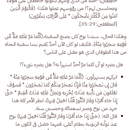
حَافِظِينَ) -أصلاً من الذي وكَّلهم ليكونوا حافظين على هؤلاء
ومحاسبين لهم؟! من رؤوسهم عملوا هكذا- (فَالْيَوْمَ الَّذِينَ
آمَنُوا مِنَ الْكُفَّارِ يَضْحَكُونَ * عَلَى الْأَرَائِكِ يَنظُرُونَ)
[المطففين:29-35].
وهكذا الحال،، سيدنا نوح كان يصنع السفينة،(كُلَّمَا مَرَّ عَلَيْهِ مَلَأٌ مِّن 
قَوْمِهِ سَخِرُوا مِنْهُ)، فكيف لو كان الآن أحدٌ يُقيم بيننا سفينة النجاة 
من هذا الطوفان الذي هو مقبل على الناس؟
   هل يضره لو أن كلما مرَّ أحدٌ استهزأ به؟ هل يضره شيء؟! 
اتركهم يستهزأون: (كُلَّمَا مَرَّ عَلَيْهِ مَلَأٌ مِّن قَوْمِهِ سَخِرُوا مِنْهُ *
قَالَ إِن تَسْخَرُوا مِنَّا فَإِنَّا نَسْخَرُ مِنكُمْ كَمَا تَسْخَرُونَ * فَسَوْفَ
تَعْلَمُونَ مَن يَأْتِيهِ عَذَابٌ يُخْزِيهِ وَيَحِلُّ عَلَيْهِ عَذَابٌ مُّقِيمٌ * حَتَّىٰ
إِذَا جَاءَ أَمْرُنَا وَفَارَ التَّنُّورُ قُلْنَا احْمِلْ فِيهَا)، انظر الأمر كله هذا
جهد من نوح وصبر تسعمائة وخمسين سنة.
قال الله: (حَتَّىٰ إِذَا جَاءَ أَمْرُنَا وَفَارَ التَّنُّورُ قُلْنَا احْمِلْ فِيهَا) نوح
عبد تولّته الربوبية بمقام أعلى، فمهما حَصَل في الكون ما