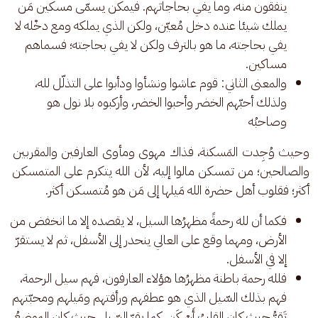
ينفقون منه، وما يفي بحاجاتهم. فيمكن يسمّى مسكين مَن
يملك شيئا عنده دخل مُعيّن، ولكن الذي يملكه ومع دخْله لا
يفي بحاجته، ما هو بالترف ولكن لا يفي بحاجته؛ فسماهم
مساكين.
والمعنى الثاني: قوم عاشوا ونشأوا ودأبوا على التذلّل لله،
ولذلك أحبّهم الخضر وأحبوا الخضر، وأركبوه بلا نول هو
وصاحبُه
وحيث وُجِدت المَسكنة، فذاك مهوى ومأوى العارفين والمقربين 
والصالحين؛ من تمسكن مالوا إليه، لأن الله يتكرم على المتمسكن 
أكثر؛ فقلوب أهل حضرة الله مَيلها إلى مَن هو مُتمسكن أكثر.
فكما أن لله رحمةً مظهرُها السيل، لا يقصده إلا ما انخفض من
الأرض، ومهما وقع على العالي ينحدر إلى الأسفل، ثم لا يستقرّ
إلا في الأسفل.
فلله رحمة باطنة مظهرُها هؤلاء العارفون، فهم سيل الرحمة،
فهم بذلك السّيل الذي هو عطفهم ورأفتهم ومَيلهم ومحبّتهم
تَقِرُّ حيث كان القلبُ أَسْكَن، كما يقرّ السّيل حيث كان الموضعُ