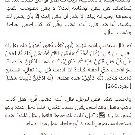
يُساعدك، هل ينقل الإمكانيّة إليك؟ لا ينقل معلومات الطّبّ 
ومعرفته ومهاراته إليك، لا يقدر أن ينقل إليك إلّا بأن يفعل لك 
بنفسه، أمّا هذا قال: أنت اذهب وقُل كذا كذا، احمل الحاجة 
واذهب اسأل.
كما قال سيدنا إبراهيم للرّبّ: (أَرِنِي كَيْفَ تُحْيِي الْمَوْتَى) فلم يقل له 
احْيِيها، بل قال: (قَالَ فَخُذْ أَرْبَعَةً مِّنَ الطَّيْرِ فَصُرْهُنَّ إِلَيْكَ ثُمَّ اجْعَلْ 
عَلَىٰ كُلِّ جَبَلٍ مِّنْهُنَّ جُزْءًا ثُمَّ ادْعُهُنَّ)، أنتَ اذهب ادْعُهُنَّ. ما هذا؟! 
سرّ الإحياء منّي أجعله فيك؟ لا! اذهب قل لها: تعالي، فتسمع 
كلامك فتَحْيَا، (ثُمَّ ادْعُهُنَّ) هذه عظمة!  (ثُمَّ ادْعُهُنَّ يَأْتِينَكَ سَعْيًا) 
[البقرة:260]
والحبيب هكذا فعل للرجل، قال: أنت اذهب، قُل، افعل كذا... 
ذهب وفعل وقد أبصر.. يقول سيدنا عثمان: فلماّ دخل عنده وهو 
يُبصر. قال له ﷺ: "فإن كانت لك حاجة فافعل مثل ذلك"، هذه 
صلاحية مستمرة، إذا عندك أيّ حاجة، اعمل هذا الدعاء.