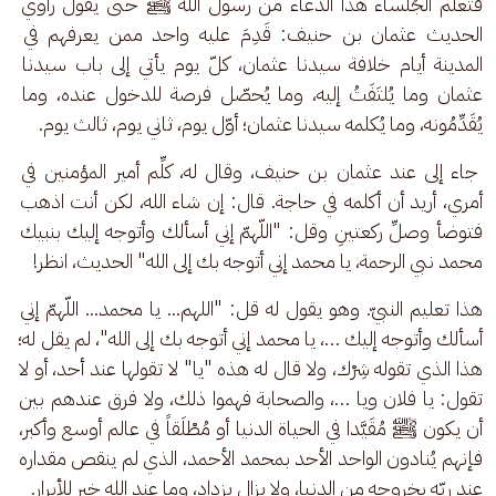
فتعلّم الجُلَساء هذا الدعاء من رسول الله ﷺ حتى يقول راوي 
الحديث عثمان بن حنيف: قَدِمَ عليه واحد ممن يعرفهم في 
المدينة أيام خلافة سيدنا عثمان، كلّ يوم يأتي إلى باب سيدنا 
عثمان وما يُلتَفَتُ إليه، وما يُحصّل فرصة للدخول عنده، وما 
يُقَدِّمُونه، وما يُكلمه سيدنا عثمان؛ أوّل يوم، ثاني يوم، ثالث يوم.
 جاء إلى عند عثمان بن حنيف، وقال له، كلِّم أمير المؤمنين في 
أمري، أريد أن أكلمه في حاجة. قال: إن شاء الله، لكن أنت اذهب 
فتوضأ وصلِّ ركعتينِ وقل: "اللّهمّ إني أسألك وأتوجه إليك بنبيك 
محمد نبي الرحمة، يا محمد إني أتوجه بك إلى الله" الحديث، انظر! 
هذا تعليم النبيّ. وهو يقول له قل: "اللهم... يا محمد... اللّهمّ إني 
أسألك وأتوجه إليك …، يا محمد إني أتوجه بك إلى الله"، لم يقل له؛ 
هذا الذي تقوله شِرْك، ولا قال له هذه "يا" لا تقولها عند أحد، أو لا 
تقول: يا فلان ويا …، والصحابة فهموا ذلك، ولا فرق عندهم بين 
أن يكون ﷺ مُقَيَّدا في الحياة الدنيا أو مُطْلَقاً في عالم أوسع وأكبر، 
فإنهم يُنادون الواحد الأحد بمحمد الأحمد، الذي لم ينقص مقداره 
عند ربّه بخروجه من الدنيا، ولا يزال يزداد، وما عند الله خير للأبرار. 