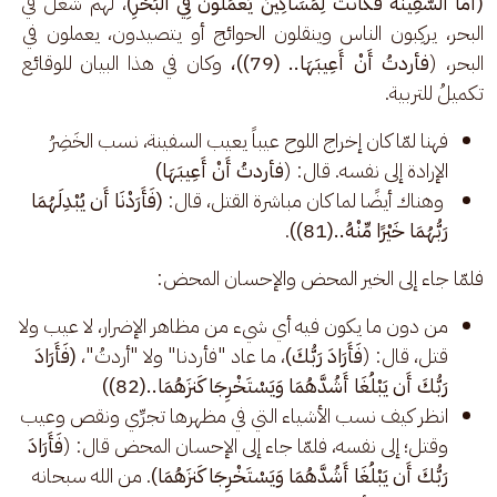
(أَمَّا السَّفِينَةُ فَكَانَتْ لِمَسَاكِينَ يَعْمَلُونَ فِي الْبَحْرِ)
، لهم شغل في 
البحر، يركِبون الناس وينقلون الحوائج أو يتصيدون، يعملون في 
البحر، (
فأردتُ أَنْ أَعِيبَهَا.. (79))،
 وكان في هذا البيان للوقائع 
تكميلُ للتربية. 
فهنا لمّا كان إخراج اللوح عيباً يعيب السفينة، نسب الخَضِرُ
الإرادة إلى نفسه. قال: (
فأردتُ أَنْ أَعِيبَهَا)
وهناك أيضًا لما كان مباشرة القتل، قال:
(فَأَرَدْنَا أَن يُبْدِلَهُمَا
رَبُّهُمَا خَيْرًا مِّنْهُ..(81))
.
فلمّا جاء إلى الخير المحض والإحسان المحض: 
من دون ما يكون فيه أي شيء من مظاهر الإضرار، لا عيب ولا
قتل، قال: (
فَأَرَادَ رَبُّكَ)
، ما عاد "فأردنا" ولا "أردتُ"،
(فَأَرَادَ
رَبُّكَ أَن يَبْلُغَا أَشُدَّهُمَا وَيَسْتَخْرِجَا كَنزَهُمَا..(82))
انظر كيف نسب الأشياء التي في مظهرها تجرِّي ونقص وعيب
وقتل؛ إلى نفسه، فلمّا جاء إلى الإحسان المحض قال: (
فَأَرَادَ
رَبُّكَ أَن يَبْلُغَا أَشُدَّهُمَا وَيَسْتَخْرِجَا كَنزَهُمَا)
. من الله سبحانه