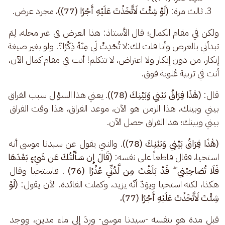
ثالث مرة:
(لَوْ شِئْتَ لَاتَّخَذْتَ عَلَيْهِ أَجْرًا (77))
، مجرد عرض.
ولكن في مقام الكمال؛ قال الأستاذ: هذا العرض في غير محله، لِمَ 
تبدأني بالعرض وأنا قلت لك:لا تُحْدِثْ لَي مِنْهُ ذِكْرًا؟! ولو بغير صيغة 
إنكار، من دون إنكار ولا اعتراض، لا تتكلم! أنت في مقام كمال الآن، 
أنت في تربية عُلوية فوق. 
قال: 
(هَٰذَا فِرَاقُ بَيْنِي وَبَيْنِكَ (78))
. يعني هذا السؤال سبب الفراق 
بيني وبينك، هذا الزمن هو الآن، موعد الفراق، هذا وقت الفراق 
بيني وبينك؛ هذا الفراق حصل الآن. 
(هَٰذَا فِرَاقُ بَيْنِي وَبَيْنِكَ (78))
. والنبي يقول عن سيدنا موسى أنه 
استحيا، فقال قاطعاً على نفسه: 
(قَالَ إِن سَأَلْتُكَ عَن شَيْءٍ بَعْدَهَا 
فَلَا تُصَاحِبْنِي ۖ قَدْ بَلَغْتَ مِن لَّدُنِّي عُذْرًا (76)
 . فاستحيا وقال 
هكذا، لكنه استحيا ويوَدّ أنّه يزيد، وكملت الفائدة. الآن يقول: 
(لَوْ 
شِئْتَ لَاتَّخَذْتَ عَلَيْهِ أَجْرًا (77)
،
قبل مدة هو بنفسه -سيدنا موسى- وردَ إلى ماء مدين، ووجد 