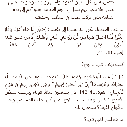
حصل، قال: كل الذين كذبوك واستهزأوا بك، ولا واحد منهم
يبقى، ولا يبقى لهم نسل إلى يوم القيامة، وبنو آدم إلى يوم
القيامة ممّن يركب معك في السفينة وحدهم.
ما هذه العظمة! لكن الله نسبها إلى نفسه: (حَتَّىٰ إِذَا جَاءَ أَمْرُنَا وَفَارَ 
التَّنُّورُ قُلْنَا احْمِلْ فِيهَا مِن كُلٍّ زَوْجَيْنِ اثْنَيْنِ وَأَهْلَكَ إِلَّا مَن سَبَقَ عَلَيْهِ 
الْقَوْلُ وَمَنْ آمَنَ ۚ وَمَا آمَنَ مَعَهُ إِلَّ
[هود:38-41].
كيف نركب فيها يا نوح؟
قال: (بِسْمِ اللَّهِ مَجْرَاهَا وَمُرْسَاهَا) -لا يوجد أنا ولا نحن- (بِسْمِ اللَّهِ 
مَجْرَاهَا وَمُرْسَاهَا ۚ إِنَّ رَبِّي لَغَفُورٌ رَّحِيمٌ * وَهِيَ تَجْرِي بِهِمْ فِي مَوْجٍ 
كَالْجِبَالِ) [هود:41-42]. الآن يصنعون سفنًا قوية، وترتطم ببعض 
الأمواج تتكسر. وهذا سيدنا نوح، من أين جاء بالمسامير وجاء 
بالألواح القوية؟ سبحان الله! 
ما هو السر الذي فيها؟ 