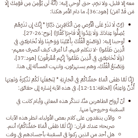
معه إلا قليل، ولا تبرّم، حتى أوحي إليه: (أَنَّهُ لَن يُؤْمِنَ مِن قَوْمِكَ إِلَّا 
مَن قَدْ آمَنَ) [هود:36]، ما دام الأمر هكذا: 
(رَّبِّ لَا تَذَرْ عَلَى الْأَرْضِ مِنَ الْكَافِرِينَ دَيَّارًا * إِنَّكَ إِن تَذَرْهُمْ
يُضِلُّوا عِبَادَكَ وَلَا يَلِدُوا إِلَّا فَاجِرًا كَفَّارًا) [نوح:26-27].
أوحينا إليه: (وَاصْنَعِ الْفُلْكَ بِأَعْيُنِنَا وَوَحْيِنَا وَلَا تُخَاطِبْنِي فِي
الَّذِينَ ظَلَمُوا) -لا تتكلم فيهم، أنا أعرف كيف أتصرف معهم-
(وَلَا تُخَاطِبْنِي فِي الَّذِينَ ظَلَمُوا ۚ إِنَّهُم مُّغْرَقُونَ) [هود:37]،
وَيَصْنَعُ الْفُلْكَ، وهم يستهزئون، وانتهت المسألة إلى هذا.
(إِنَّا لَمَّا طَغَى الْمَاءُ حَمَلْنَاكُمْ فِي الْجَارِيَةِ * لِنَجْعَلَهَا لَكُمْ تَذْكِرَةً وَتَعِيَهَا 
أُذُنٌ وَاعِيَةٌ) [الحاقة:11-12]، في هذه الآية إشارة إلى حقائق: 
أنّ أرواح الطاهرين منَّا، تتذكّر هذه المعاني وأيام كانت في
السفينة وخروجها منها.
والآن ينتقدون على كلام بعض الأولياء، انظر هذه الآيات
صريحة؛ عندك قرآن: (إِنَّا لَمَّا طَغَى الْمَاءُ حَمَلْنَاكُمْ)؛ أنتم.
هل أحد من الذين ركبوا في السفينة بأجسادهم في وقت