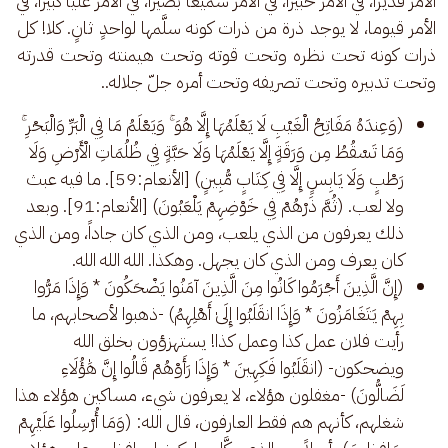
الأمر قديرا، في الأمر خبيرا، في الأمر سميعا بصيرا، في الأمر عليّا كبيرا، في 
الأمر قيوما، لا يوجد ذرة من ذرات كونه سلَّمها لواحدٍ ثانٍ. كلا! كل 
ذرات كونه تحت نظره وتحت قوته وتحت هيمنته وتحت قدرته 
وتحت تدبيره وتحت تصريفه وتحت أمره جلّ جلاله.. 
(وَعِندَهُ مَفَاتِحُ الْغَيْبِ لَا يَعْلَمُهَا إِلَّا هُوَ ۚ وَيَعْلَمُ مَا فِي الْبَرِّ وَالْبَحْرِ ۚ
وَمَا تَسْقُطُ مِن وَرَقَةٍ إِلَّا يَعْلَمُهَا وَلَا حَبَّةٍ فِي ظُلُمَاتِ الْأَرْضِ وَلَا
رَطْبٍ وَلَا يَابِسٍ إِلَّا فِي كِتَابٍ مُّبِينٍ) [الأنعام:59]. ما فيه عبث
ولا لعب. (ثُمَّ ذَرْهُمْ فِي خَوْضِهِمْ يَلْعَبُونَ) [الأنعام:91]. وبعد
ذلك يعرفون من الذي يلعب، ومن الذي كان جاداً، ومن الذي
كان يعرف ومن الذي كان يجهل. وهكذا. الله الله الله.
(إِنَّ الَّذِينَ أَجْرَمُوا كَانُوا مِنَ الَّذِينَ آمَنُوا يَضْحَكُونَ * وَإِذَا مَرُّوا
بِهِمْ يَتَغَامَزُونَ * وَإِذَا انقَلَبُوا إِلَىٰ أَهْلِهِمُ) -ذهبوا لأصحابهم، ما
رأيت فلان عمل كذا وعمل كذا! يستهزؤون بخلق الله
ويضحكون- (انقَلَبُوا فَكِهِينَ * وَإِذَا رَأَوْهُمْ قَالُوا إِنَّ هَٰؤُلَاءِ
لَضَالُّونَ) -مغفلون هؤلاء، لا يعرفون شيء، مساكين هؤلاء هذا
شغلهم، كأنهم هم فقط العارفون، قال الله: (وَمَا أُرْسِلُوا عَلَيْهِمْ