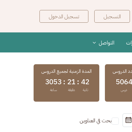
User Logi
Search M
التسجيل
تسجيل الدخول
ات
التواصل
د الدروس
المدة الزمنية لجميع الدروس
3053
21 :
42 :
506
درس
ثانية
دقيقة
ساعة
بحث في العناوين