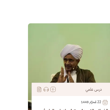
رة
درس علمي
22
 مُحرَّم 1448