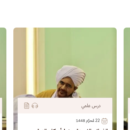
الصورة
الصو
درس علمي
22
 مُحرَّم 1448