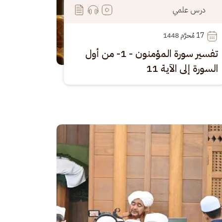
درس علمي
17
 مُحرَّم 1448
تفسير سورة المؤمنون - 1- من أول
السورة إلى الآية 11
رة