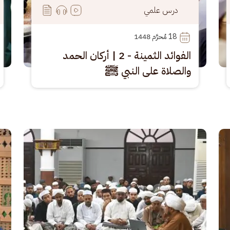
درس علمي
18
 مُحرَّم 1448
الفوائد الثمينة - 2 | أركان الحمد
والصلاة على النبي ﷺ
الصورة
الصو