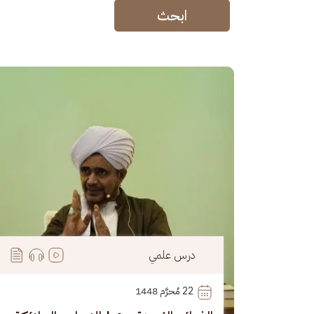
ابحث
الصورة
درس علمي
22
 مُحرَّم 1448