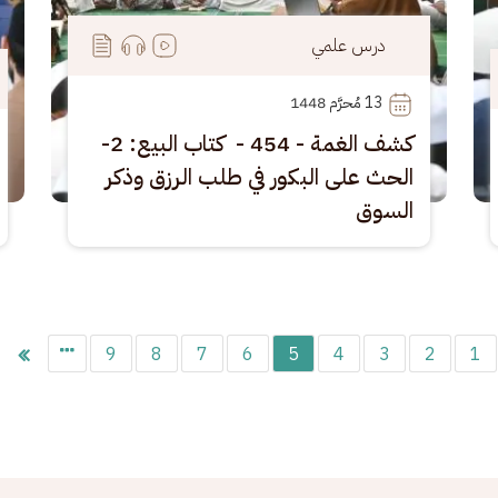
درس علمي
13
 مُحرَّم 1448
كشف الغمة - 454 - كتاب البيع: 2-
الحث على البكور في طلب الرزق وذكر
السوق
9
8
7
6
5
4
3
2
1