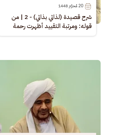
20
 مُحرَّم 1448
شرح قصيدة (لذاتي بذاتي) - 2 | من
قوله: ومرتبة التقييد أظهرت رحمة
الصورة