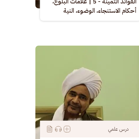
الفوائد الثمينة - 5 | علامات البلوغ ،
أحكام الاستنجاء، الوضوء، النية
رة
درس علمي