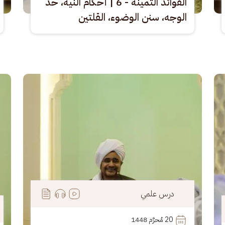
الفوائد الثمينة - 6 | أحكام النية، حد
الوجه، سنن الوضوء، القلتين
الصورة
الصو
درس علمي
20
 مُحرَّم 1448