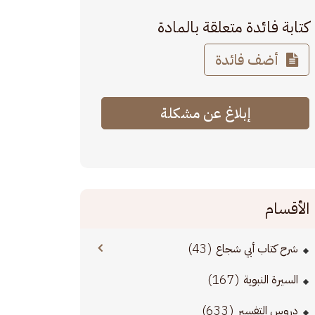
كتابة فائدة متعلقة بالمادة
أضف فائدة
إبلاغ عن مشكلة
الأقسام
(43)
شرح كتاب أبي شجاع
(167)
السيرة النبوية
(633)
دروس التفسير