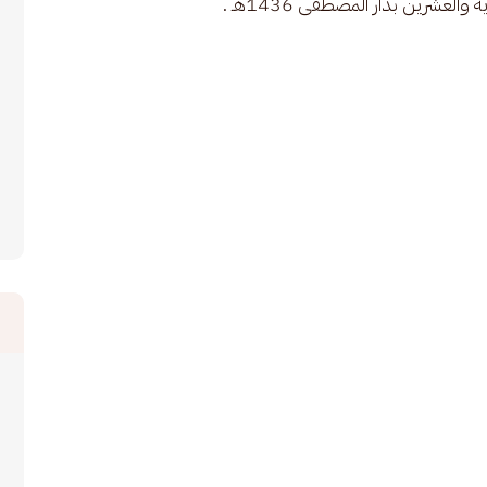
عشرين بدار المصطفى 1436هـ .