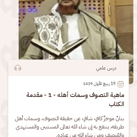
درس علمي
19
 ربيع الأول 1439
ماهية التصوف وسمات أهله - 1 - مقدمة
الكتاب
بيانٌ موجَزٌ كافٍ شافٍ عن حقيقة التصوف، وسمات أهل 
طريقه، ينتفع به إن شاء الله تعالى المستبين والمستهدي 
والمُنصف ومن شاء الله من عباده.