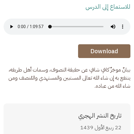
للاستماع إلى الدرس
Audio Stream
Audio Stream
Download
بيانٌ موجَزٌ كافٍ شافٍ عن حقيقة التصوف، وسمات أهل طريقه، 
ينتفع به إن شاء الله تعالى المستبين والمستهدي والمُنصف ومن 
شاء الله من عباده.
تاريخ النشر الهجري
22 ربيع الأول 1439