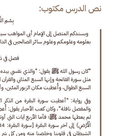
نص الدرس مكتوب:
بِسْمِ اللَ
وبسندكم المتصل إلى الإمام أبي المواهب سيد
بعلومه وعلومكم وعلوم سائر الصالحين في الدار
فصل في ذ
"كان رسول الله ﷺ يقول: "والذي نفسي بيده ما أنزل
مثل سورة الفاتحة وإنها السبع المثاني والقرآن
السبع الطوال، وأُعطيت مكان الزبور المئين، و
وفي رواية: "أعطيت سورة البقرة من الذكر
والمفصل نافلة"، وكان كعب الأحبار يقول: أُ
لم يعطها محمد ﷺ؛ فأما الأربع آيات التي أوتيها مح
الشيطان في قلوبنا وخلصنا منه ومن كل شر 