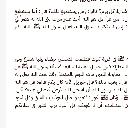
ف آية كل يوم؟ قالوا: ومن يستطيع ذلك؟ قال: أما يستطيع 
: "من قرأ قل هو الله أحد عشر مرات بنى الله له قصراً في 
 إذن نستكثر يا رسول الله، فقال رسول الله ﷺ: الله أكثر 
له ﷺ في غزوة تبوك فطلعت الشمس بيضاء ولها شعاع ونور 
ة الشعاع؟ فنزل جبريل -عليه السلام- فسأله رسول الله ﷺ عن 
 معاوية الليثي مات اليوم بالمدينة وقد بعث الله تعالى له 
: وفيم ذلك؟ قال جبريل: لأنه كان يكثر قراءة قل هو الله 
 فهل لك يا رسول الله أن أقبض لك الأرض فتصلي عليه؟ قال: 
ﷺ".  وكان ﷺ يقول: "تعوذوا بقل أعوذ برب الفلق وقل أعوذ 
إن استطعتم أن لا تفوتكم قل أعوذ برب الفلق في صلاتكم 