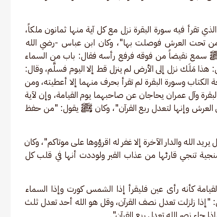
ي تقرأ فيه سورة البقرة نزل مع كل آية منها ثمانون ملكاً، 
م من تحت العرش فوصلت بها"، وكان ابن عباس -رضي الله 
 ﷺ سمع نقيضاً من فوقه فرفع رأسه فقال: باب من السماء 
 هذا مَلَك نزل إلى الأرض لم ينزل قط إلا اليوم فسلَّم، وقال: 
حة الكتاب وسورة البقرة لم تقرأ بحرف منهما إلا أعطيته، ومن 
البقرة وآل عمران يحاجان عن صاحبهما يوم القيامة، وإن لآية 
العرش وإنها لتعدل ربع القرآن"، وكان ﷺ يقول: "من حفظ 
يد الله والدار الآخرة إلا غفر له اقرؤوها على موتاكم"، وكان 
ية تنجي قارئها من عذاب القبر ولوددت أنها في قلب كل 
يامة كأنه رأى عين فليقرأ إذا الشمس كورت وإذا السماء 
"إذا زلزلت تعدل نصف القرآن، وقل هو الله أحد تعدل ثلث 
إذا جاء نصر الله تعدل ربع القرآن".