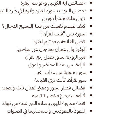
خصائص آية الكرسي وخواتيم البقرة
تحصين البيوت بسورة البقرة وأثرها في طرد الش
نزول ملك مبشراً بنورين
كيف تعصم نفسك من فتنة المسيح الدجال؟
سورة يس "قلب القرآن"
فضل الفاتحة وخواتيم البقرة
البقرة وآل عمران تحاجان عن صاحبها
مهر الزوجة بسور تعدل ربع القرآن
قراءة يس عند المحتضر والموتى
سورة منجية من عذاب القبر
سور تقرأها كأنك ترى القيامة
فضائل قصار السور ومعنى تعدل ثلث ونصف ورب
قراءة سورة الإخلاص 11 مرة
قصة معاوية الليثي وصلاة النبي عليه من تبوك
التعوذ بالمعوذتين واستحبابهما في الصلوات