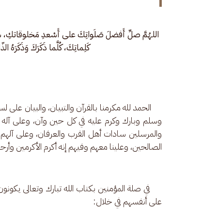
اللهُمَّ صلِّ أَفضلَ صَلَواتِكَ على أَسْعدِ مَخلوقاتكِ، 
كَلِماتِكَ، كُلَّما ذَكَرَكَ وَذَكَرَهُ ال
     الحمد لله مكرمنا بالقرآن والتبيان، والبيان ع
وسلم وبارك وكرم عليه في كل حين وآن، وعلى آله و
والمرسلين سادات أهل القرب والعرفان، وعلى آلهم و
الصالحين، وعلينا معهم وفيهم إنه أكرم الأكرمين وأرحم
     في صلة المؤمنين بكتاب الله تبارك وتعالى يكونو
على أنفسهم في خلال: 