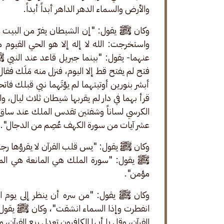
والأرض والسماء الدهر الداهر أبداً أبداً.
وكان ﷺ يقول: "إن الشيطان يفرّ من البيت الذ
واستخرجت: الله لا إله إلا هو الحي القيو
عنهما- يقول: "بينما جبريل قاعد عند النبي
فتح لم يفتح قط إلا اليوم، فنزل منه مَلَك فقال:
أبشر بنورين أوتيتهما لم يؤتَهما نبي قبلك فات
قرأ بهما في دار لم يقربها شيطان ثلاث ليال، و
الكرسي لساناً وشفتين تقدس الملك عند ساق 
عشر آيات من سورة الكهف عُصِم من الدجال".
وكان ﷺ يقول: "يس قلب القرآن لا يقرؤها رجل ير
ﷺ يقول: "سورة الملك هي المانعة هي المنج
مؤمن".
وكان ﷺ يقول: "من سره أن ينظر إلى يوم الق
انفطرت وإذا السماء انشقت"، وكان ﷺ يقول: 
القرآن، وقل يا أيها الكافرون تعدل ربع القرآن، و