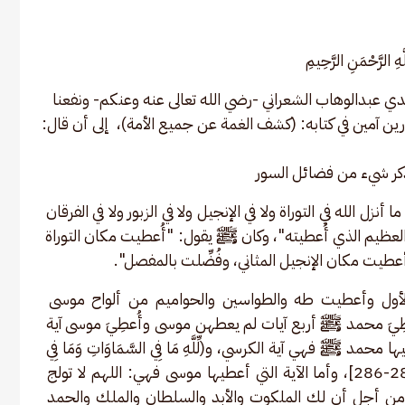
ّهِ الرَّحْمَنِ الرَّحِيمِ 
ي عبدالوهاب الشعراني -رضي الله تعالى عنه وعنكم- ونفعنا 
ين آمين في كتابه: (كشف الغمة عن جميع الأمة)،  إلى أن قال:
كر شيء من فضائل السور
 الله في التوراة ولا في الإنجيل ولا في الزبور ولا في الفرقان 
 العظيم الذي أُعطيته"، وكان ﷺ يقول: "أُعطيت مكان التوراة 
أعطيت مكان الإنجيل المثاني، وفُضِّلت بالمفصل".
 الأول وأعطيت طه والطواسين والحواميم من ألواح موسى 
عطِيَ محمد ﷺ أربع آيات لم يعطهن موسى وأُعطِيَ موسى آية 
مد ﷺ فهي آية الكرسي، و(لِّلَّهِ مَا فِي السَّمَاوَاتِ وَمَا فِي 
الْأَرْضِ) إلى آخر سورة البقرة [سورة البقرة: 284-286]، وأما الآية التي أعطيها موسى فهي: اللهم لا تولج 
من أجل أن لك الملكوت والأبد والسلطان والملك والحمد 