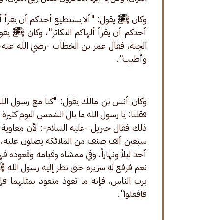
وكان ﷺ يقول: "ألا يستطيع أحدكم أن يقرأ أل
أحدكم أن يقرأ ألهاكم التكاثر"، وكان ﷺ يقول
الجنة، فقال عمر بن الخطاب -رضي الله عنه-:
وأطيب".
وكان أنس بن مالك يقول: "كنا مع رسول ال
فقلنا: يا رسول الله ما بال الشمس اليوم كثير
ذلك فقال جبريل -عليه السلام-: لأن معاوية بن
سبعين ألف صنف من الملائكة يصلون عليه، قال
أحد ليلاً ونهاراً، وفي ممشاه وقيامه وقعوده
نعم فرفع له سريره حتى نظر إليه رسول الله 
برب الناس، فإنه ما تعوذ متعوذ بمثلهما ف
فافعلوا".