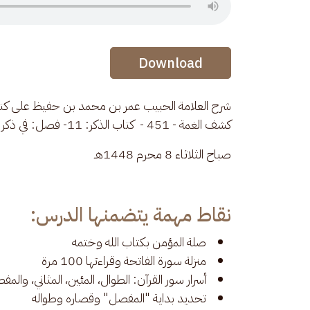
Audio Stream
Download
شرح العلامة الحبيب عمر بن محمد بن حفيظ على كتاب 
كشف الغمة - 451 -  كتاب الذكر: 11- فصل: في ذكر شيء من فضائل السور
صباح الثلاثاء 8 محرم 1448هـ
نقاط مهمة يتضمنها الدرس:
صلة المؤمن بكتاب الله وختمه
منزلة سورة الفاتحة وقراءتها 100 مرة
أسرار سور القرآن: الطوال، المئين، المثاني، والم
تحديد بداية "المفصل" وقصاره وطواله