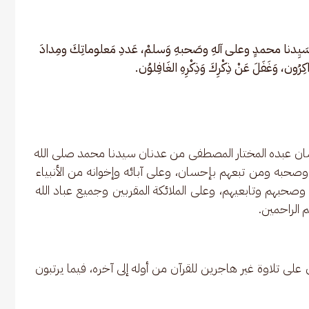
سَيِدنا محمدٍ وعلى آلهِ وصَحبهِ وَسلمْ، عَددِ مَعلوماتِكَ ومِدادَ 
ذّاكِرُون، وَغَفَلَ عَنْ ذِكْرِكَ وَذِكْرِهِ الغَافِلوُن.
لى لسان عبده المختار المصطفى من عدنان سيدنا محمد صلى الله 
صحبه ومن تبعهم بإحسان، وعلى آبائه وإخوانه من الأنبياء 
صحبهم وتابعيهم، وعلى الملائكة المقربين وجميع عباد الله 
 الراحمين.
ن على تلاوة غير هاجرين للقرآن من أوله إلى آخره، فيما يرتبون 