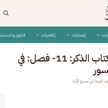
n
enu
رات
‫إصدارات
إعلاميات
فتاوى و استشار
كشف الغمة - 451 - كتاب الذكر: 11- فصل: في
سور
 الغمة عن جميع الأمة