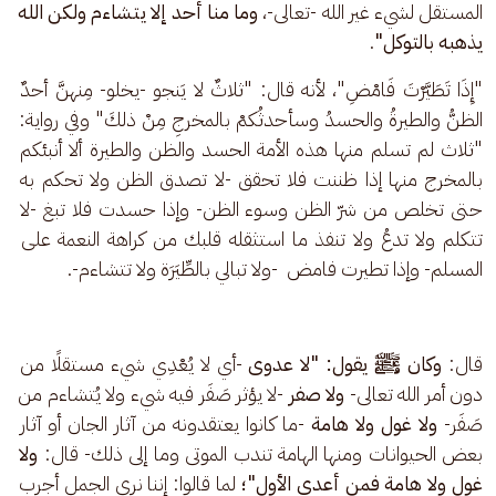
المستقل لشيء غير الله -تعالى-، 
وما منا أحد إلا يتشاءم ولكن الله 
يذهبه بالتوكل"
. 
"إِذَا تَطَيَّرْتَ فَامْضِ"، لأنه قال: "ثلاثٌ لا يَنجو -يخلو- مِنهنَّ أحدٌ 
الظنُّ والطيرةُ والحسدُ وسأحدثُكمْ بالمخرجِ مِنْ ذلكَ" وفي رواية: 
"ثلاث لم تسلم منها هذه الأمة الحسد والظن والطيرة ألا أنبئكم 
بالمخرج منها إذا ظننت فلا تحقق -لا تصدق الظن ولا تحكم به 
حتى تخلص من شرّ الظن وسوء الظن- وإذا حسدت فلا تبغ -لا 
تتكلم ولا تدعُ ولا تنفذ ما استثقله قلبك من كراهة النعمة على 
المسلم- وإذا تطيرت فامض  -ولا تبالي بالطِّيَرَة ولا تتشاءم-.
قال:
 وكان ﷺ يقول: "لا عدوى 
-أي لا يُعْدِي شيء مستقلًا من 
دون أمر الله تعالى- 
ولا صفر 
-لا يؤثر صَفَر فيه شيء ولا يُتشاءم من 
صَفَر- 
ولا غول ولا هامة 
-ما كانوا يعتقدونه من آثار الجان أو آثار 
بعض الحيوانات ومنها الهامة تندب الموتى وما إلى ذلك-
قال:
 ولا 
غول ولا هامة فمن أعدى الأول"؛ 
لما قالوا: إننا نرى الجمل أجرب 