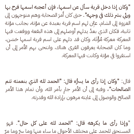
"وكان إذا دخل قرية سأل عن اسمها، فإن أعجبه اسمها فرح بها 
ورئي بشر ذلك في وجهه".
 حتى كان أَمرَ الصحابة وهم متوجهون إلى 
الغزوة إلى الشام، عيَِّن لهم اسم قرية بعيدة عن مؤتة، بجانب مؤتة 
ثانية، فكان الذي بعدُ يدلهم أوصلهم إلى هذه البقعة ووقعت فيها 
المعركة معركة مُؤْتَة، وكان قد دلهم على اسم قرية اسمها حَسَن، 
وما كان الصحابة يعرفون القرى هناك، وانتحى بهم الأمر إلى أن 
استقروا في مؤتة وكانت فيها المعركة.
قال:
 "وكان إذا رأى ما يسرُّه قال: "الحمد لله الذي بنعمته تتم 
الصالحات"، 
وفيه إلى أن الأمر جارٍ بأمر الله، وأن تمام هذا الأمر 
الصالح والوصول إلى غايته مرهون بإرادة الله وقدرته. 
"
وإذا رأى ما يكرهه قال: "الحمد لله على كل حال"
. فهو 
المستحق للحمد على مختلف الأحوال ما ساء منها وما سرّ وما مرّ 