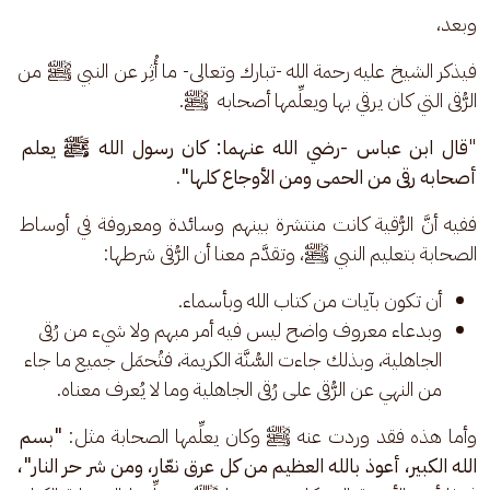
وبعد،
فيذكر الشيخ عليه رحمة الله -تبارك وتعالى- ما أُثِر عن النبي ﷺ من 
الرُّقى التي كان يرقي بها ويعلِّمها أصحابه  ﷺ. 
"
قال ابن عباس -رضي الله عنهما: كان رسول الله ﷺ يعلم 
أصحابه رقى من الحمى ومن الأوجاع كلها"
. 
ففيه أنَّ الرُّقية كانت منتشرة بينهم وسائدة ومعروفة في أوساط 
الصحابة بتعليم النبي ﷺ، وتقدَّم معنا أن الرُّقى شرطها:
أن تكون بآيات من كتاب الله وبأسماء.
وبدعاء معروف واضح ليس فيه أمر مبهم ولا شيء من رُقى
الجاهلية، وبذلك جاءت السُّنَّة الكريمة، فتُحمَل جميع ما جاء
من النهي عن الرُّقى على رُقى الجاهلية وما لا يُعرف معناه.
وأما هذه فقد وردت عنه ﷺ وكان يعلِّمها الصحابة مثل: 
"بسم 
الله الكبير، أعوذ بالله العظيم من كل عرق نعّار، ومن شر حر النار"،