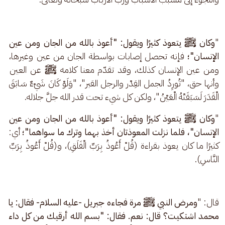
"
وكان ﷺ يتعوذ كثيرًا ويقول: "أعوذ بالله من الجان ومن عين 
الإنسان"؛ 
فإنه تحصل إصابات بواسطة الجان من عين وغيرها، 
ومن عين الإنسان كذلك، وقد تقدّم معنا كلامه 
ﷺ
 عن العين 
وأنها حق، "تُورِدُ الجمل القِدْر والرجل القبر"، "وَلَوْ كَانَ شَيْءٌ سَابَقَ 
الْقَدَرَ لَسَبَقَتْهُ الْعَيْنُ"، ولكن كل شيء تحت قدر الله جلَّ جلاله. 
"
وكان ﷺ يتعوذ كثيرًا ويقول: "أعوذ بالله من الجان ومن عين 
الإنسان"،
فلما نزلت المعوذتان أخذ بهما وترك ما سواهما"؛ 
أي: 
كثيرًا ما كان يعوذ بقراءة (قُلْ أَعُوذُ بِرَبِّ الْفَلَقِ)، و(قُلْ أَعُوذُ بِرَبِّ 
النَّاسِ).
قال: "
ومرض النبي ﷺ مرة فجاءه جبريل -عليه السلام- فقال: يا 
محمد اشتكيت؟ قال: نعم. فقال: "بسم الله أرقيك من كل داء 