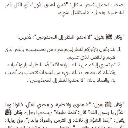
يصحب الجمال فتجرب، قال:
 "فمن أعدى الأول"
، أي الكل بأمر 
الله -تبارك وتعالى-، لا استقلال لشيء.
"وكان ﷺ يقول: "لا تحدوا النظر إلى المجذومين"؛ 
لأمرين: 
لئلا يكون بتركيزكم النظر إليهم شيء من تحسيسهم بالضر الذي
فيهم والنقص الذي عليهم.
ثم تسري إليكم من ذلك سراية؛ لأنه أيضًا للنظر أسرار وتأثيرات،
وكذلك قد يصحب ذلك شيء من الشماتة فتصاب بما أصيب
به، والعياذ بالله، "لا تحدوا النظر إلى المجذومين".
"وكان ﷺ يقول: "لا عدوى ولا طيرة، ويعجبني الفأل، قالوا: وما 
الفأل يا رسول الله؟ قال: كلمة طيبة" 
-يسمعها رجل-،
 وكان ﷺ 
يقول: "إنما الشؤم في ثلاث: في الفرس والمرأة والدار"، وفي رواية: 
"في الربع والخادم والفرس".
 وتقول السيدة عائشة: إنه ما قال 