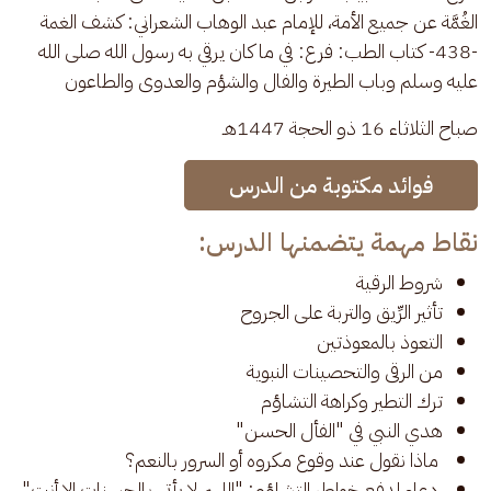
الغُمَّة عن جميع الأمة، للإمام عبد الوهاب الشعراني: كشف الغمة 
-438- كتاب الطب: فرع: في ما كان يرقي به رسول الله صلى الله 
عليه وسلم وباب الطيرة والفال والشؤم والعدوى والطاعون
صباح الثلاثاء 16 ذو الحجة 1447هـ
فوائد مكتوبة من الدرس
نقاط مهمة يتضمنها الدرس:
شروط الرقية
تأثير الرِّيق والتربة على الجروح
التعوذ بالمعوذتين
من الرقى والتحصينات النبوية
ترك التطير وكراهة التشاؤم
هدي النبي في "الفأل الحسن"
ماذا نقول عند وقوع مكروه أو السرور بالنعم؟
دعاء لدفع خواطر التشاؤم: "اللهم لا يأتي بالحسنات إلا أنت"