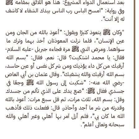
بعد استعمال الدواء المشروع: هذا هو اللائق بمقامه ﷺ 
وفي رواية: "امسح الباس رب الناس بيدك الشفاء لا كاشف 
له إلا أنت".
"
وكان ﷺ يتعوذ كثيرًا ويقول: "أعوذ بالله من الجان ومن 
عين الإنسان"،
فلما نزلت المعوذتان أخذ بهما وترك ما 
سواهما. ومرض النبي ﷺ مرة فجاءه جبريل -عليه السلام- 
فقال: يا محمد اشتكيت؟ قال: نعم. فقال: "بسم الله 
أرقيك من كل داء يؤذيك ومن شر كل نفس أو عين حاسد، 
بسم الله أرقيك والله يشفيك". وقال عثمان بن أبي العاص 
-رضي الله عنه-: "شكيت إلى رسول الله ﷺ وجعًا في 
جسدي فقال ﷺ: "ضع يدك على الذي تألم من جسدك 
وقل: بسم الله، ثلاث مرات، ثم قل سبع مرات: أعوذ بالله 
وقدرته من شر ما أجد وأحاذر
، 
قال: ففعلت ذلك فأذهب 
الله ما كان بي"، فلم أزل آمر بها أهلي وغير أهلي والله 
سبحانه وتعالى أعلم". 