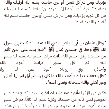
يؤذيك ومن شر كل نفس أو عين حاسد، بسم الله أرقيك والله 
يشفيك"؛ 
فهذا أيضًا أحد الرُّقى الواردة، وفي لفظ: "بسم الله أرقيك 
من كل شيء يؤذيك، ومن شر كل نفس أو عين حاسد، بسم الله 
أرقيك والله يشفيك".
"وقال عثمان بن أبي العاص -رضي الله عنه-: "شكيت إلى رسول 
الله ﷺ وجعًا في جسدي فقال ﷺ: "ضع يدك على الذي تألم 
من جسدك وقل: بسم الله، ثلاث مرات 
-بسم الله بسم الله بسم 
الله-
، ثم قل سبع مرات: أعوذ بالله
وأحاذر،
 -وفي رواية: أعوذ بعزة الله وقد
"
قال: ففعلت ذلك فأذهب الله ما كان بي، فلم أزل آمر بها أهلي 
وغير أهلي والله سبحانه وتعالى أعلم".
فكان من الرُّقى المأثورة عنه عليه الصلاة والسلام: "ضع يدك على 
الموضع الذي تألم من جسدك وقل: بسم الله ثلاثًا، ثم قل سبع 
مرات: أعوذ بعزة الله وقدرته من شر ما أجد وأحاذر"، وفي هذه 