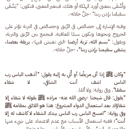
وأَشْفَى بمعنى أورد الهلكة أو هلك، فيتغير المعنى، فتكون: "يَشْفَى 
سقيمُنا بإذن ربنا" -جلَّ جلاله-.
وفيه الإشارة إلى خصائص في الرِّيق وخصائص في التربة تؤثر على 
الجروح ونحوها وتكون سببًا للعافية، فيجمع بين الرِّيق والتربة، 
ويقول: 
"بسم الله، تربة أرضنا 
-التي نعيش فيها-،
 بريقة بعضنا، 
يشفى سقيمنا بإذن ربنا"، -
جلَّ جلاله-.
"وكان ﷺ إذا أتى مريضًا أو أُتي به إليه يقول: "أذهب الباس رب 
الناس اشف أنت الشافي، لا شفاء إ
سقمًا".
 وفي رواية: ولا ألمًا. 
"يقول: قال شيخنا -رضي الله عنه- مراده ﷺ بقوله لا شفاء إلا 
شفاؤك بعد استعمال الدواء المشروع: هذا هو اللائق بمقامه ﷺ 
وفي رواية: "امسح الباس رب الناس بيدك الشفاء لا كاشف له إلا 
أنت"؛
 ففيه استعمال الأسباب مع عدم الاعتماد على شيء منها 
واللجوء إلى مُسَبِّب الأسباب ورب الأرباب سبحانه وتعالى.