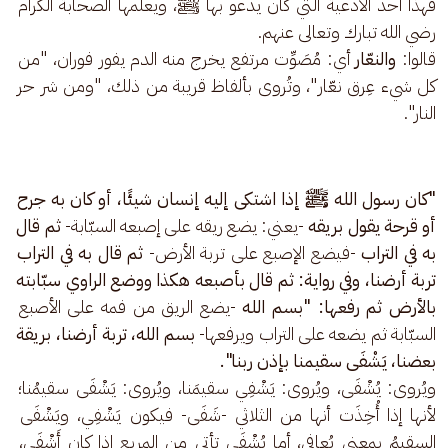
فهذا أحد الأدعية التي كان يدعو بها ﷺ، ويعلِّمها الصحابة الكرام 
رضي الله تبارك وتعالى عنهم.
قالوا: 
والنعّار
 أي: مُصَوِّت مرتفع يخرج منه الدم يفور فوران، "من 
كل شيء عِرق نعّار"، وتُروى بألفاظ قريبة من ذلك، "ومن شر حر 
النار".
"كان رسول الله ﷺ إذا اشتكى إليه إنسان شيئًا، أو كان به جرح 
أو قرحة يقول بريقه 
-يعني: يضع ريقه على إصبعه السبّابة- 
ثم قال 
به في التراب 
-فيضع الإصبع على تربة الأرض- 
ثم قال به في التراب 
تربة أرضنا، وفي رواية: ثم قال بأصبعه هكذا ووضع الراوي سبّابته 
بالأرض ثم رفعها: "بسم الله 
-يضع الريق من فمه على الأصبع 
السبّابة ثم يضعه على التراب ويرفعها- 
بسم الله، تربة أرضنا، بريقة 
بعضنا، يَشْفَى سقيمنا بإذن ربنا".
ويُروى: يُشْفَى، ويُروى: يَشْفِي سقيمَنا، ويُروى: يَشْفَى سقيمُنا؛ 
لأنها إذا أُخِذَت أنها من الثلاثي -شَفَى- فيكون يَشْفِي، ويَشْفَى 
السقيمُ بمعنى يُعافى، أما يُشْفَى تأتي من المربع إذا كان أَشْفَى، 