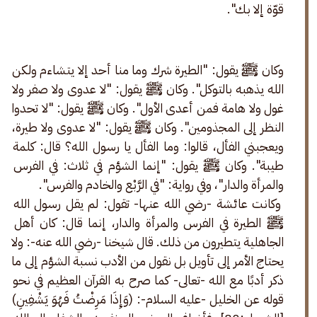
قوّة إلا بك".
وكان ﷺ يقول: "الطيرة شرك وما منا أحد إلا يتشاءم ولكن 
الله يذهبه بالتوكل". وكان ﷺ يقول: "لا عدوى ولا صفر ولا 
غول ولا هامة فمن أعدى الأول". وكان ﷺ يقول: "لا تحدوا 
النظر إلى المجذومين". وكان ﷺ يقول: "لا عدوى ولا طيرة، 
ويعجبني الفأل، قالوا: وما الفأل يا رسول الله؟ قال: كلمة 
طيبة". وكان ﷺ يقول: "إنما الشؤم في ثلاث: في الفرس 
والمرأة والدار"، وفي رواية: "في الرَّبْع والخادم والفرس".
 وكانت عائشة -رضي الله عنها- تقول: لم يقل رسول الله 
ﷺ الطيرة في الفرس والمرأة والدار، إنما قال: كان أهل 
الجاهلية يتطيرون من ذلك. قال شيخنا -رضي الله عنه-: ولا 
يحتاج الأمر إلى تأويل بل نقول من الأدب نسبة الشؤم إلى ما 
ذكر أدبًا مع الله -تعالى- كما صرح به القرآن العظيم في نحو 
قوله عن الخليل -عليه السلام-: (وَإِذَا مَرِضْتُ فَهُوَ يَشْفِينِ) 