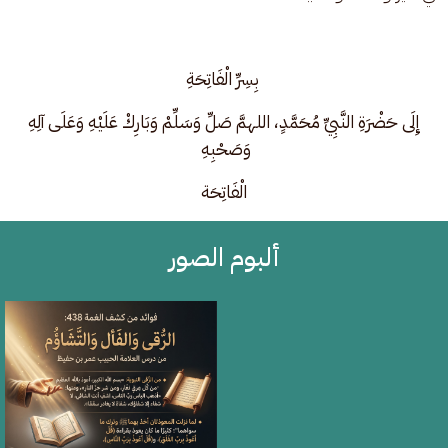
بِسِرِّ الْفَاتِحَةِ
 إِلَى حَضْرَةِ النَّبِيِّ مُحَمَّدٍ، اللهمَّ صَلِّ وَسَلِّمْ وَبَارِكْ عَلَيْهِ وَعَلَى آلِهِ 
وَصَحْبِهِ 
الْفَاتِحَة
ألبوم الصور