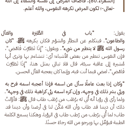
[الشعراء:80]، فأضاف المرض إلى نفسه والشفاء إلى الله 
-تعالى-؛ لكون المرض تكرهه النفوس، والله أعلم.
يقول: 
"باب في الطِّيَرَة والفأ
والطاعون". 
فيتكلم عن التطيُّر والشؤم فكان يكرهه 
ﷺ
، "
كان 
رسول الله ﷺ لا يتطير من شيء".
 ويقول: "إِذَا تَطَيَّرْتَ فَامْضِ"، 
فإن النفوس تتطير من بعض الأشياء؛ أي: تتشاءم بها وترى أنها 
مُشيرة إلى عاقبة سيئة، قال فلا تبالي بمثل هذا، "إِذَا تَطَيَّرْتَ 
فَامْضِ"، امضِ فيما أنت فيه، وإنما كان يعجبه الفأل الحسن.
"وكان إذا بعث عاملًا سأل عن اسمه فإذا أعجبه اسمه فرح به 
ورئي بشر ذلك في وجهه، وإن كره اسمه رئي كراهية ذلك في وجهه".
ولما رأى في رؤيا أنه أُتي له برُطَب من رُطَب طاب قال 
ﷺ
: فأوَّلتُ 
ذلك أن ديننا قد طاب وأن الله مَكَّنَ لنا في أرضنا وأن ديننا قد 
طاب؛ لما أُتي برُطب من رُطب طاب في الرؤيا، وهكذا يسمع الكلمة 
الطيبة فيؤمِّل بها ويرجو من الله رجاءً حسنًا.