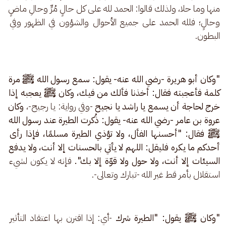
منها وما حلا، ولذلك قالوا: الحمد لله على كل حالٍ مُرٍّ وحالِ ماضٍ 
وحالٍ؛ فلله الحمد على جميع الأحوال والشؤون في الظهور وفي 
البطون.
"وكان أبو هريرة -رضي الله عنه- يقول: سمع رسول الله ﷺ مرة 
كلمة فأعجبته فقال: أخذنا فألك من فيك، وكان ﷺ يعجبه إذا 
خرج لحاجة أن يسمع يا راشد يا نجيح 
-وفي رواية: يا رجيح-، 
وكان 
عروة بن عامر -رضي الله عنه- يقول: ذُكرت الطيرة عند رسول الله 
ﷺ فقال: "أحسنها الفأل، ولا تؤذي الطيرة مسلمًا، فإذا رأى 
أحدكم ما يكره فليقل: اللهم لا يأتي بالحسنات إلا أنت، ولا يدفع 
السيئات إلا أنت، ولا حول ولا قوّة إلا بك".
 فإنه لا يكون لشيء 
استقلال بأمر قط غير الله -تبارك وتعالى-.
"وكان ﷺ يقول: "الطيرة شرك
 -أي: إذا اقترن بها اعتقاد التأثير 