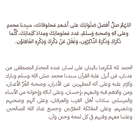
اللهُمَّ صلِّ أَفضلَ صَلَواتِكَ على أَسْعدِ مَخلوقاتك، سَيِدنا محمدٍ 
وعلى آلهِ وصَحبهِ وَسلمْ، عَدد مَعلوماتِكَ ومِدادَ كَلِماتِكَ، كُلَّما 
ذَكَرَكَ وَذَكَرَهُ الذّاكِرُون، وَغَفَلَ عَنْ ذِكْرِكَ وَذِكْرِهِ الغَافِلوُن.
الحمد لله مُكرِمنا بالبيان على لسان عبده المختار المصطفى من 
عدنان، مَن أنزل عليه القرآن سيدنا محمد صلى الله وسلم وبارك 
وكرّم عليه وعلى آله المطهرين عن الأدران، وصحبه الغُرِّ الأعيان، 
ومن والاهم فيه واتبعهم بإحسان، وعلى آبائه وإخوانه من الأنبياء 
والمرسلين سادات أهل القرب والعرفان، وعلى آلهم وصحبهم 
وتابعيهم، وعلى الملائكة المقرَّبين وجميع عباد الله الصالحين 
وعلينا معهم وفيهم في كل لمحة وحين وآن.