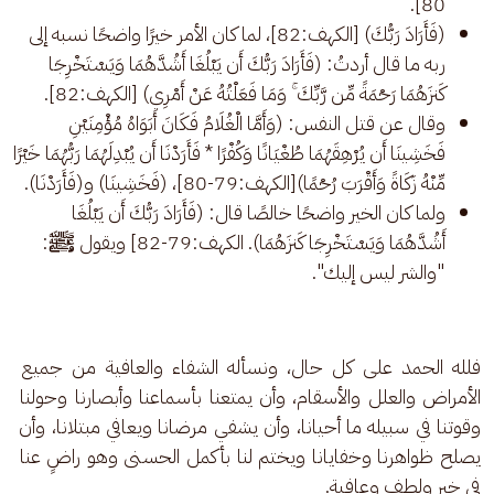
80].
(فَأَرَادَ رَبُّكَ) [الكهف:82]، لما كان الأمر خيرًا واضحًا نسبه إلى
ربه ما قال أردتُ: (فَأَرَادَ رَبُّكَ أَن يَبْلُغَا أَشُدَّهُمَا وَيَسْتَخْرِجَا
كَنزَهُمَا رَحْمَةً مِّن رَّبِّكَ ۚ وَمَا فَعَلْتُهُ عَنْ أَمْرِي) [الكهف:82].
وقال عن قتل النفس: (وَأَمَّا الْغُلَامُ فَكَانَ أَبَوَاهُ مُؤْمِنَيْنِ
فَخَشِينَا أَن يُرْهِقَهُمَا طُغْيَانًا وَكُفْرًا * فَأَرَدْنَا أَن يُبْدِلَهُمَا رَبُّهُمَا خَيْرًا
مِّنْهُ زَكَاةً وَأَقْرَبَ رُحْمًا)[الكهف:79-80]، (فَخَشِينَا) و(فَأَرَدْنَا).
ولما كان الخير واضحًا خالصًا قال: (فَأَرَادَ رَبُّكَ أَن يَبْلُغَا
أَشُدَّهُمَا وَيَسْتَخْرِجَا كَنزَهُمَا). الكهف:79-82] ويقول
ﷺ
:
"والشر ليس إليك".
فلله الحمد على كل حال، ونسأله الشفاء والعافية من جميع 
الأمراض والعلل والأسقام، وأن يمتعنا بأسماعنا وأبصارنا وحولنا 
وقوتنا في سبيله ما أحيانا، وأن يشفي مرضانا ويعافي مبتلانا، وأن 
يصلح ظواهرنا وخفايانا ويختم لنا بأكمل الحسنى وهو راضٍ عنا 
في خير ولطف وعافية.