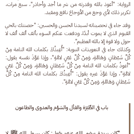
الرواية: "أعوذ بالله وقدرته من شر ما أجد وأحاذر"، سبع مرات، 
تكرير ذلك لأي وجع من الأوجاع نافع ومفيد.
وقد جاء في تحصيناته لسيدنا الحسن والحسين: "حصنتك بالحي 
القيوم الذي لا يموت أبدًا، ودفعت عنكم السوء بألف ألف ألف لا 
حول ولا قوة إلا بالله العظيم".
وكذلك جاء في التعويذات النبوية: "أُعِيذُكَ بكلمات الله التامة مِنْ 
كُلِّ شَيْطَانٍ وَهَامَّةٍ، وَمِنْ كُلِّ عَيْنٍ لامَّةٍ"، وإذا عَوَّذَ نفسه يقول: 
"أعوذُ بكلمات الله التامة مِنْ كُلِّ شَيْطَانٍ وَهَامَّةٍ، وَمِنْ كُلِّ عَيْنٍ 
لامَّةٍ"، وإذا عَوَّذَ غيره يقول: "أُعِيذُكَ بكلمات الله التامة مِنْ كُلِّ 
شَيْطَانٍ وَهَامَّةٍ، وَمِنْ كُلِّ عَيْنٍ لامَّةٍ".
باب في الطِّيَرَة والفأل والشؤم والعدوى والطاعون
"كان بريدة -رضي الله عنه- يقول: كان رسول الله ﷺ لا 