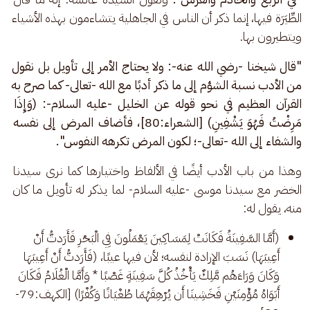
الطِّيَرَة فيها، إنما ذكر أن الناس في الجاهلية يتشاءمون بهذه الأشياء 
ويتطيرون بها.
"قال شيخنا -رضي الله عنه-: ولا يحتاج الأمر إلى تأويل بل نقول 
من الأدب نسبة الشؤم إلى ما ذكر أدبًا مع الله -تعالى- كما صرح به 
القرآن العظيم في نحو قوله عن الخليل -عليه السلام-: (وَإِذَا 
مَرِضْتُ فَهُوَ يَشْفِينِ) [الشعراء:80]، فأضاف المرض إلى نفسه 
والشفاء إلى الله -تعالى-؛ لكون المرض تكرهه النفوس".
وهذا من باب الأدب أيضًا في الألفاظ واختيارها كما نرى سيدنا 
الخضر مع سيدنا موسى -عليه السلام- لما يذكر له تأويل ما كان 
منه، يقول له: 
(أَمَّا السَّفِينَةُ فَكَانَتْ لِمَسَاكِينَ يَعْمَلُونَ فِي الْبَحْرِ فَأَرَدتُّ أَنْ
أَعِيبَهَا) نَسَبَ الإرادة لنفسه؛ لأن فيها عيبًا، (فَأَرَدتُّ أَنْ أَعِيبَهَا
وَكَانَ وَرَاءَهُم مَّلِكٌ يَأْخُذُ كُلَّ سَفِينَةٍ غَصْبًا * وَأَمَّا الْغُلَامُ فَكَانَ
أَبَوَاهُ مُؤْمِنَيْنِ فَخَشِينَا أَن يُرْهِقَهُمَا طُغْيَانًا وَكُفْرًا) [الكهف:79-