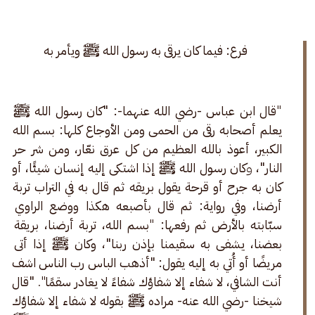
 فرع: فيما كان يرقى به رسول الله ﷺ ويأمر به 
"
قال ابن عباس -رضي الله عنهما-: "كان رسول الله ﷺ 
يعلم أصحابه رقى من الحمى ومن الأوجاع كلها: بسم الله 
الكبير، أعوذ بالله العظيم من كل عرق نعّار، ومن شر حر 
النار"، 
و
كان رسول الله ﷺ إذا اشتكى إليه إنسان شيئًا، أو 
كان به جرح أو قرحة يقول بريقه
ثم قال به في التراب تربة 
أرضنا، وفي رواية: ثم قال بأصبعه هكذا ووضع الراوي 
سبّابته بالأرض ثم رفعها:
 "
بسم الله، تربة أرضنا، بريقة 
بعضنا، يشفى به سقيمنا بإذن ربنا"، وكان ﷺ إذا أتى 
مريضًا أو أُتي به إليه يقول: "أذهب الباس رب الناس اشف 
أنت الشافي، لا شفاء إلا شفاؤك شفاءً لا يغادر سقمًا
". 
"قال 
شيخنا -رضي الله عنه- مراده ﷺ بقوله لا شفاء إلا شفاؤك 