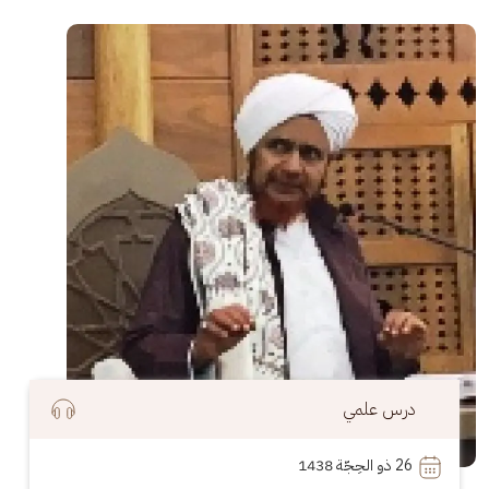
الصورة
درس علمي
26
 ذو الحِجّة 1438