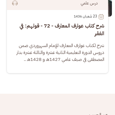
درس علمي
23
 شَعبان 1436
شرح كتاب عوارف المعارف - 72 - قولهم: في
الفقر
شرح لكتاب عوارف المعارف للإمام السهروردي ضمن 
دروس الدورة التعليمية الثانية عشرة والثالثة عشرة بدار 
المصطفى في صيف عامي 1427هـ و 1428هـ ..
Footer menu
عن الحبيب