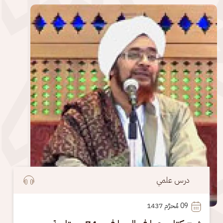
الصورة
درس علمي
09
 مُحرَّم 1437