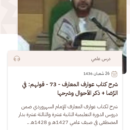
درس علمي
26
 شَعبان 1436
شرح كتاب عوارف المعارف - 73 - قولهم: في
الرِّضا + ذكر الأحوال وشرحها
شرح لكتاب عوارف المعارف للإمام السهروردي ضمن 
دروس الدورة التعليمية الثانية عشرة والثالثة عشرة بدار 
المصطفى في صيف عامي 1427هـ و 1428هـ ..