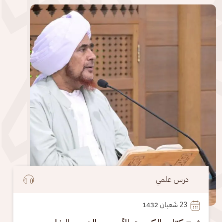
الصورة
درس علمي
23
 شَعبان 1432