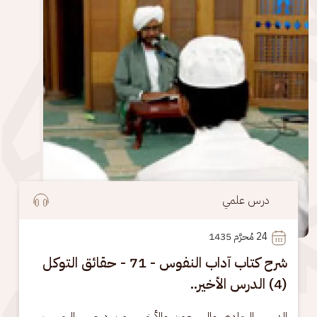
درس علمي
24
 مُحرَّم 1435
شرح كتاب آداب النفوس - 71 - حقائق التوكل
(4) الدرس الأخير..
الدرس الحادي والسبعون والأخير .. من دروس الحبيب 