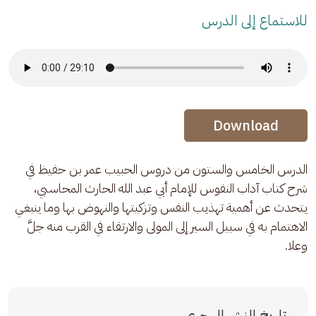
للاستماع إلى الدرس
Audio Stream
Audio Stream
Download
الدرس الخامس والستون من دروس الحبيب عمر بن حفيظ في 
شرح كتاب آداب النفوس للإمام أبي عبد الله الحارث المحاسبي، 
يتحدث عن أهمية تهذيب النفس وتزكيتها والنهوض بها وما ينبغي 
الاهتمام به في سبيل السير إلى المولى والارتقاء في القرب منه جلَّ 
وعلا.
تاريخ النشر الهجري