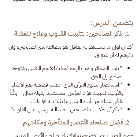
يتضمن الدرس:
ذكر الصالحين: لتثبيت القلوب وعلاج للغفلة
أكد أن أولى ما يستيقظ به الغافل هو مطالعة سير الصالحين؛ وأن 
ذكرهم له أثر بليغ في:
* تنوير الضمائر وبعث الهمم العالية لتقويم النفس والتوجه
الصادق إلى الحق.
* استحضار المنهج القرآني الذي حفلت قصصه بعبر الأنبياء
والأولياء لتثبيت فؤاد المؤمن، مستشهداً بقوله تعالى: "وكُلاً
نقصُّ عليك من أنباء الرسل ما نثبت به فؤادك".
* ذكر أن حكايات الصالحين "جند الله يرسلها على القلوب".
فضل صلحاء الأعصار المتأخرة ومكانتهم
َوضح الحبيب عمر خصوصية الاقتداء بصلحاء الأعصار القريبة، 