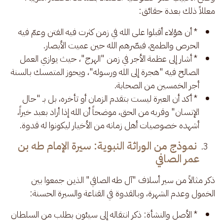
معللاً ذلك بعدة حقائق:
* أن هؤلاء أقبلوا على الله في زمن كثرت فيه الفتن وعمّ فيه
الحرص والطمع، فبصّرهم الله حين عميت الأبصار.
* أشار إلى عظمة الأجر في زمن "الهرج"، حيث يوازي العمل
الصالح فيه "هجرة إلى الله ورسوله"، ويحوز المتمسك بالسنة
أجر الخمسين من الصحابة.
* أكد أن العبرة ليست بتقدم الزمان أو تأخره، بل بـ "حال
الإنسان" وقربه من الحق، موضحاً أن الله إذا أراد بعبد خيراً،
أشهده خصوصيات أهل زمانه من الأخيار ليكونوا له قدوة.
نموذج من الوراثة النبوية: سيرة الإمام طه بن
عمر الصافي
ذكر مثالاً من سير أسلاف "آل طه الصافي" الذين جمعوا بين 
الخمول وعدم الشهرة، وبالقدوة في القناعة والسيرة الحسنة:
* الأصل والنشأة: ذكر انتقاله إلى سيئون بطلب من السلطان