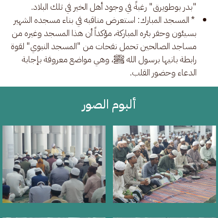
"بدر بوطويرق" رغبةً في وجود أهل الخير في تلك البلاد.
* المسجد المبارك: استعرض مناقبه في بناء مسجده الشهير
بسيئون وحفر بئره المباركة، مؤكداً أن هذا المسجد وغيره من
مساجد الصالحين تحمل نفحات من "المسجد النبوي" لقوة
رابطة بانيها برسول الله ﷺ، وهي مواضع معروفة بإجابة
الدعاء وحضور القلب.
ألبوم الصور