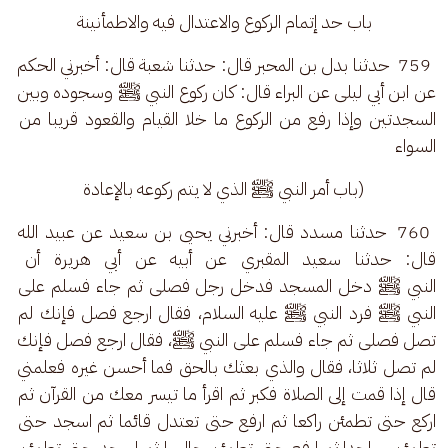
باب حد إتمام الركوع والاعتدال فيه والاطمأنينة
 759  حدثنا بدل بن المحبر قال: حدثنا شعبة قال: أخبرني الحكم 
عن ابن أبي ليلى عن البراء قال: كان ركوع النبي ﷺ وسجوده وبين 
السجدتين وإذا رفع من الركوع ما خلا القيام والقعود قريبا من 
السواء
(باب أمر النبي ﷺ الذي لا يتم ركوعه بالإعادة
 760  حدثنا مسدد قال: أخبرني يحيى بن سعيد عن عبيد الله 
قال: حدثنا سعيد المقبري عن أبيه عن أبي هريرة أن 
النبي ﷺ دخل المسجد فدخل رجل فصلى ثم جاء فسلم على 
النبي ﷺ فرد النبي ﷺ عليه السلام، فقال ارجع فصل فإنك لم 
تصل فصلى ثم جاء فسلم على النبي ﷺ، فقال ارجع فصل فإنك 
لم تصل ثلاثا، فقال والذي بعثك بالحق فما أحسن غيره فعلمني 
قال إذا قمت إلى الصلاة فكبر ثم اقرأ ما تيسر معك من القرآن ثم 
اركع حتى تطمئن راكعا ثم ارفع حتى تعتدل قائما ثم اسجد حتى 
تطمئن ساجدا ثم ارفع حتى تطمئن جالسا ثم اسجد حتى تطمئن 