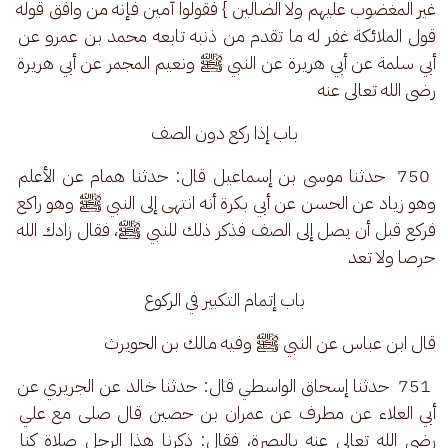
غير المغضوب عليهم ولا الضالين } فقولوا آمين فإنه من وافق قوله 
قول الملائكة غفر له ما تقدم من ذنبه تابعه محمد بن عمرو عن 
أبي سلمة عن أبي هريرة عن النبي ﷺ ونعيم المجمر عن أبي هريرة 
رضى الله تعالى عنه
باب إذا ركع دون الصف
 750  حدثنا موسى بن إسماعيل قال: حدثنا همام عن الأعلم 
وهو زياد عن الحسن عن أبي بكرة أنه انتهى إلى النبي ﷺ وهو راكع 
فركع قبل أن يصل إلى الصف فذكر ذلك للنبي ﷺ، فقال زادك الله 
حرصا ولا تعد
باب إتمام التكبير في الركوع
قال ابن عباس عن النبي ﷺ وفيه مالك بن الحويرث
 751  حدثنا إسحاق الواسطي قال: حدثنا خالد عن الجريري عن 
أبي العلاء عن مطرف عن عمران بن حصين قال صلى مع علي 
رضى الله تعالى عنه بالبصرة، فقال: ذكرنا هذا الرجل صلاة كنا 