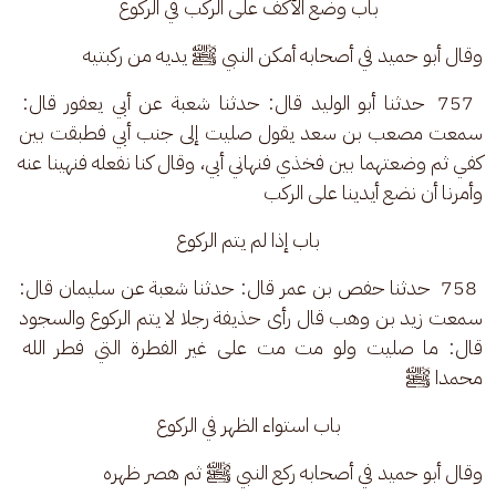
باب وضع الأكف على الركب في الركوع
وقال أبو حميد في أصحابه أمكن النبي ﷺ يديه من ركبتيه
 757  حدثنا أبو الوليد قال: حدثنا شعبة عن أبي يعفور قال: 
سمعت مصعب بن سعد يقول صليت إلى جنب أبي فطبقت بين 
كفي ثم وضعتهما بين فخذي فنهاني أبي، وقال كنا نفعله فنهينا عنه 
وأمرنا أن نضع أيدينا على الركب
باب إذا لم يتم الركوع
 758  حدثنا حفص بن عمر قال: حدثنا شعبة عن سليمان قال: 
سمعت زيد بن وهب قال رأى حذيفة رجلا لا يتم الركوع والسجود 
قال: ما صليت ولو مت مت على غير الفطرة التي فطر الله 
محمدا ﷺ
باب استواء الظهر في الركوع
وقال أبو حميد في أصحابه ركع النبي ﷺ ثم هصر ظهره