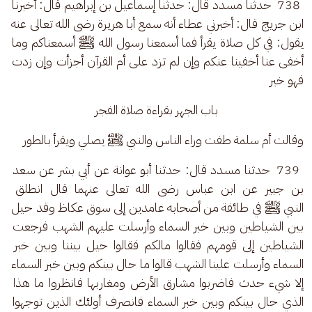
 738  حدثنا مسدد قال: حدثنا إسماعيل بن إبراهيم قال: أخبرنا 
ابن جريج قال: أخبرني عطاء أنه سمع أبا هريرة رضى الله تعالى عنه 
يقول: في كل صلاة يقرأ فما أسمعنا رسول الله ﷺ أسمعناكم وما 
أخفى عنا أخفينا عنكم وإن لم تزد على أم القرآن أجزأت وإن زدت 
فهو خير
باب الجهر بقراءة صلاة الفجر
وقالت أم سلمة طفت وراء الناس والنبي ﷺ يصلي ويقرأ بالطور
 739  حدثنا مسدد قال: حدثنا أبو عوانة عن أبي بشر عن سعد 
بن جبير عن ابن عباس رضى الله تعالى عنهما قال انطلق 
النبي ﷺ في طائفة من أصحابه عامدين إلى سوق عكاظ وقد حيل 
بين الشياطين وبين خبر السماء وأرسلت عليهم الشهب فرجعت 
الشياطين إلى قومهم فقالوا مالكم فقالوا حيل بيننا وبين خبر 
السماء وأرسلت علينا الشهب قالوا ما حال بينكم وبين خبر السماء 
إلا شيء حدث فاضربوا مشارق الأرض ومغاربها فانظروا ما هذا 
الذي حال بينكم وبين خبر السماء فانصرف أولئك الذين توجهوا 