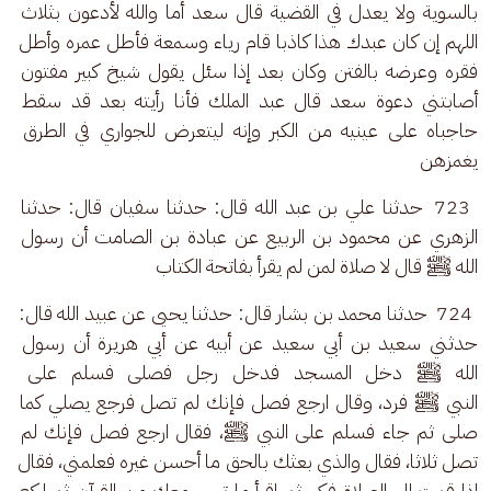
بالسوية ولا يعدل في القضية قال سعد أما والله لأدعون بثلاث 
اللهم إن كان عبدك هذا كاذبا قام رياء وسمعة فأطل عمره وأطل 
فقره وعرضه بالفتن وكان بعد إذا سئل يقول شيخ كبير مفتون 
أصابتني دعوة سعد قال عبد الملك فأنا رأيته بعد قد سقط 
حاجباه على عينيه من الكبر وإنه ليتعرض للجواري في الطرق 
يغمزهن
 723  حدثنا علي بن عبد الله قال: حدثنا سفيان قال: حدثنا 
الزهري عن محمود بن الربيع عن عبادة بن الصامت أن رسول 
الله ﷺ قال لا صلاة لمن لم يقرأ بفاتحة الكتاب
 724  حدثنا محمد بن بشار قال: حدثنا يحيى عن عبيد الله قال: 
حدثني سعيد بن أبي سعيد عن أبيه عن أبي هريرة أن رسول 
الله ﷺ دخل المسجد فدخل رجل فصلى فسلم على 
النبي ﷺ فرد، وقال ارجع فصل فإنك لم تصل فرجع يصلي كما 
صلى ثم جاء فسلم على النبي ﷺ، فقال ارجع فصل فإنك لم 
تصل ثلاثا، فقال والذي بعثك بالحق ما أحسن غيره فعلمني، فقال 
إذا قمت إلى الصلاة فكبر ثم اقرأ ما تيسر معك من القرآن ثم اركع 