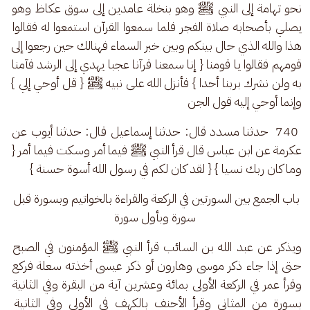
نحو تهامة إلى النبي ﷺ وهو بنخلة عامدين إلى سوق عكاظ وهو 
يصلي بأصحابه صلاة الفجر فلما سمعوا القرآن استمعوا له فقالوا 
هذا والله الذي حال بينكم وبين خبر السماء فهنالك حين رجعوا إلى 
قومهم فقالوا يا قومنا { إنا سمعنا قرآنا عجبا يهدي إلى الرشد فآمنا 
به ولن نشرك بربنا أحدا } فأنزل الله على نبيه ﷺ { قل أوحي إلي } 
وإنما أوحي إليه قول الجن
 740  حدثنا مسدد قال: حدثنا إسماعيل قال: حدثنا أيوب عن 
عكرمة عن ابن عباس قال قرأ النبي ﷺ فيما أمر وسكت فيما أمر { 
وما كان ربك نسيا } { لقد كان لكم في رسول الله أسوة حسنة }
باب الجمع بين السورتين في الركعة والقراءة بالخواتيم وبسورة قبل 
سورة وبأول سورة
ويذكر عن عبد الله بن السائب قرأ النبي ﷺ المؤمنون في الصبح 
حتى إذا جاء ذكر موسى وهارون أو ذكر عيسى أخذته سعلة فركع 
وقرأ عمر في الركعة الأولى بمائة وعشرين آية من البقرة وفي الثانية 
بسورة من المثاني وقرأ الأحنف بالكهف في الأولى وفي الثانية 