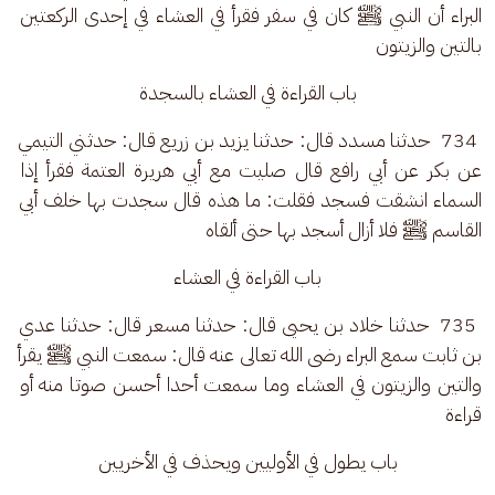
البراء أن النبي ﷺ كان في سفر فقرأ في العشاء في إحدى الركعتين 
بالتين والزيتون
باب القراءة في العشاء بالسجدة
 734  حدثنا مسدد قال: حدثنا يزيد بن زريع قال: حدثني التيمي 
عن بكر عن أبي رافع قال صليت مع أبي هريرة العتمة فقرأ إذا 
السماء انشقت فسجد فقلت: ما هذه قال سجدت بها خلف أبي 
القاسم ﷺ فلا أزال أسجد بها حتى ألقاه
باب القراءة في العشاء
 735  حدثنا خلاد بن يحيى قال: حدثنا مسعر قال: حدثنا عدي 
بن ثابت سمع البراء رضى الله تعالى عنه قال: سمعت النبي ﷺ يقرأ 
والتين والزيتون في العشاء وما سمعت أحدا أحسن صوتا منه أو 
قراءة
باب يطول في الأوليين ويحذف في الأخريين