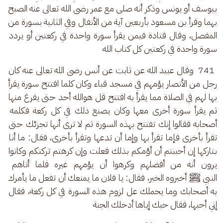
بيوسف أو يونس وذكر أنه صلى مع عمر رضى الله تعالى عنه الصبح 
بهما وقرأ بن مسعود بأربعين آية من الأنفال وفي الثانية بسورة من 
المفصل، وقال قتادة فيمن يقرأ سورة واحدة في ركعتين أو يردد 
سورة واحدة في ركعتين كل كتاب الله
 741  وقال عبيد الله عن ثابت عن أنس رضى الله تعالى عنه كان 
رجل من الأنصار يؤمهم في مسجد قباء وكان كلما افتتح سورة يقرأ 
بها لهم في الصلاة مما يقرأ به افتتح قل هوالله أحد حتى يفرغ منها 
ثم يقرأ سورة أخرى معها وكان يصنع ذلك في كل ركعة فكلمه 
أصحابه فقالوا إنك تفتتح بهذه السورة ثم لا ترى أنها تجزئك حتى 
تقرأ بأخرى فإما تقرأ بها وإما أن تدعها وتقرأ بأخرى، فقال: ما أنا 
بتاركها إن أحببتم أن أؤمكم بذلك فعلت وإن كرهتم تركتكم وكانوا 
يرون أنه من أفضلهم وكرهوا أن يؤمهم غيره فلما أتاهم 
النبي ﷺ أخبروه الخبر، فقال: يا فلان ما يمنعك أن تفعل ما يأمرك 
به أصحابك وما يحملك عل لزوم هذه السورة في كل ركعة، فقال 
إني أحبها، فقال حبك إياها أدخلك الجنة