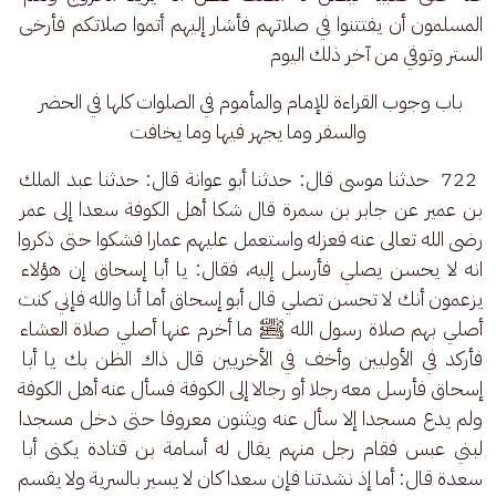
المسلمون أن يفتتنوا في صلاتهم فأشار إليهم أتموا صلاتكم فأرخى 
الستر وتوفي من آخر ذلك اليوم
باب وجوب القراءة للإمام والمأموم في الصلوات كلها في الحضر 
والسفر وما يجهر فيها وما يخافت
 722  حدثنا موسى قال: حدثنا أبو عوانة قال: حدثنا عبد الملك 
بن عمير عن جابر بن سمرة قال شكا أهل الكوفة سعدا إلى عمر 
رضى الله تعالى عنه فعزله واستعمل عليهم عمارا فشكوا حتى ذكروا 
انه لا يحسن يصلي فأرسل إليه، فقال: يا أبا إسحاق إن هؤلاء 
يزعمون أنك لا تحسن تصلي قال أبو إسحاق أما أنا والله فإني كنت 
أصلي بهم صلاة رسول الله ﷺ ما أخرم عنها أصلي صلاة العشاء 
فأركد في الأوليين وأخف في الأخريين قال ذاك الظن بك يا أبا 
إسحاق فأرسل معه رجلا أو رجالا إلى الكوفة فسأل عنه أهل الكوفة 
ولم يدع مسجدا إلا سأل عنه ويثنون معروفا حتى دخل مسجدا 
لبني عبس فقام رجل منهم يقال له أسامة بن قتادة يكنى أبا 
سعدة قال: أما إذ نشدتنا فإن سعدا كان لا يسير بالسرية ولا يقسم 