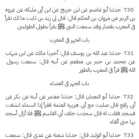
 730  حدثنا أبو عاصم عن ابن جريج عن ابن أبي مليكة عن عروة 
بن الزبير عن مروان بن الحكم قال: قال لي زيد بن ثابت ما لك تقرأ 
في المغرب بقصار وقد سمعت النبي ﷺ يقرأ بطولى الطوليين
باب الجهر في المغرب
 731  حدثنا عبد الله بن يوسف قال: أخبرنا مالك عن ابن شهاب 
عن محمد بن جبير بن مطعم عن أبيه قال: سمعت رسول 
الله ﷺ قرأ في المغرب بالطور
باب الجهر في العشاء
 732  حدثنا أبو النعمان قال: حدثنا معتمر عن أبيه عن بكر عن 
أبي رافع قال صليت مع أبي هريرة العتمة فقرأ إذا السماء انشقت 
فسجد فقلت له قال سجدت خلف أبي القاسم ﷺ فلا أزال أسجد 
بها حتى ألقاه
 733  حدثنا أبو الوليد قال: حدثنا شعبة عن عدي قال: سمعت 