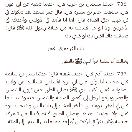
 736  حدثنا سليمان بن حرب قال: حدثنا شعبة عن أبي عون 
قال: سمعت جابر بن سمرة قال: قال عمر لسعد لقد شكوك في 
كل شيء حتى الصلاة قال: أما أنا فأمد في الأوليين وأحذف في 
الأخريين ولا آلو ما اقتديت به من صلاة رسول الله ﷺ قال: 
صدقت ذاك الظن بك أو ظني بك
باب القراءة في الفجر
وقالت أم سلمة قرأ النبي ﷺ بالطور
 737  حدثنا آدم قال: حدثنا شعبة قال: حدثنا سيار بن سلامة 
قال دخلت أنا وأبي على أبي برزة الأسلمي فسألناه عن وقت 
الصلوات، فقال: كان النبي ﷺ يصلي الظهر حين تزول الشمس 
والعصر ويرجع الرجل إلى أقصى المدينة والشمس حية ونسيت ما 
قال في المغرب ولا يبالي بتأخير العشاء إلى ثلث الليل ولا يحب النوم 
قبلها ولا الحديث بعدها ويصلي الصبح فينصرف الرجل فيعرف 
جليسه وكان يقرأ في الركعتين أو إحداهما ما بين الستين إلى المائة