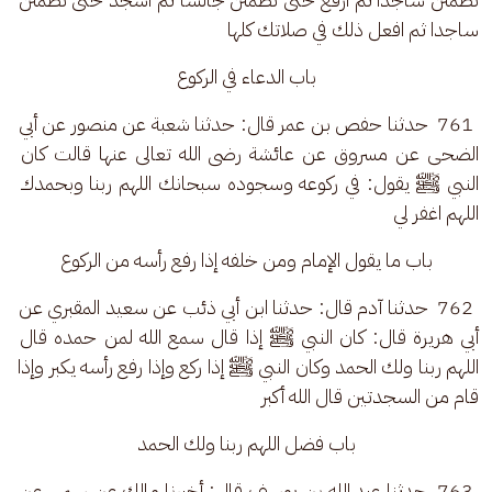
ساجدا ثم افعل ذلك في صلاتك كلها
باب الدعاء في الركوع
 761  حدثنا حفص بن عمر قال: حدثنا شعبة عن منصور عن أبي 
الضحى عن مسروق عن عائشة رضى الله تعالى عنها قالت كان 
النبي ﷺ يقول: في ركوعه وسجوده سبحانك اللهم ربنا وبحمدك 
اللهم اغفر لي
باب ما يقول الإمام ومن خلفه إذا رفع رأسه من الركوع
 762  حدثنا آدم قال: حدثنا ابن أبي ذئب عن سعيد المقبري عن 
أبي هريرة قال: كان النبي ﷺ إذا قال سمع الله لمن حمده قال 
اللهم ربنا ولك الحمد وكان النبي ﷺ إذا ركع وإذا رفع رأسه يكبر وإذا 
قام من السجدتين قال الله أكبر
باب فضل اللهم ربنا ولك الحمد
 763  حدثنا عبد الله بن يوسف قال: أخبرنا مالك عن سمي عن 