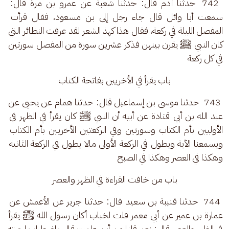
 742  حدثنا آدم قال: حدثنا شعبة عن عمرو بن مرة قال: 
سمعت أبا وائل قال جاء رجل إلى بن مسعود، فقال قرأت 
المفصل الليلة في ركعة، فقال هذا كهذ الشعر لقد عرفت النظائر التي 
كان النبي ﷺ يقرن بينهن فذكر عشرين سورة من المفصل سورتين 
في كل ركعة
باب يقرأ في الأخريين بفاتحة الكتاب
 743  حدثنا موسى بن إسماعيل قال: حدثنا همام عن يحيى عن 
عبد الله بن أبي قتادة عن أبيه أن النبي ﷺ كان يقرأ في الظهر في 
الأوليين بأم الكتاب وسورتين وفي الركعتين الأخريين بأم الكتاب 
ويسمعنا الآية ويطول في الركعة الأولى مالا يطول في الركعة الثانية 
وهكذا في العصر وهكذا في الصبح
باب من خافت القراءة في الظهر والعصر
 744  حدثنا قتيبة بن سعيد قال: حدثنا جرير عن الأعمش عن 
عمارة بن عمير عن أبي معمر قلت لخباب أكان رسول الله ﷺ يقرأ 
في الظهر والعصر قال: نعم قلنا من أين علمت قال باضطراب لحيته