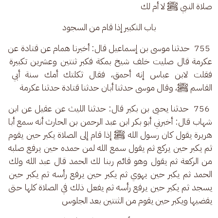
صلاة النبي ﷺ لا أم لك
باب التكبير إذا قام من السجود
 755  حدثنا موسى بن إسماعيل قال: أخبرنا همام عن قتادة عن 
عكرمة قال صليت خلف شيخ بمكة فكبر ثنتين وعشرين تكبيرة 
فقلت لابن عباس إنه أحمق، فقال ثكلتك أمك سنة أبي 
القاسم ﷺ، وقال موسى حدثنا أبان حدثنا قتادة حدثنا عكرمة
 756  حدثنا يحيى بن بكير قال: حدثنا الليث عن عقيل عن ابن 
شهاب قال: أخبرني أبو بكر ابن عبد الرحمن بن الحارث أنه سمع أبا 
هريرة يقول كان رسول الله ﷺ إذا قام إلى الصلاة يكبر حين يقوم 
ثم يكبر حين يركع ثم يقول سمع الله لمن حمده حين يرفع صلبه 
من الركعة ثم يقول وهو قائم ربنا لك الحمد قال عبد الله ولك 
الحمد ثم يكبر حين يهوي ثم يكبر حين يرفع رأسه ثم يكبر حين 
يسجد ثم يكبر حين يرفع رأسه ثم يفعل ذلك في الصلاة كلها حتى 
يقضيها ويكبر حين يقوم من الثنتين بعد الجلوس