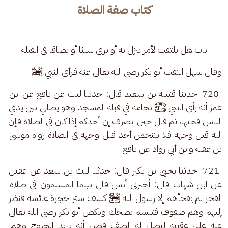
كتاب صفة الصلاة
باب هل يلتفت لأمر ينزل به أو يرى شيئا أو بصاقا قي القبلة
وقال سهل التفت أبو بكر رضى الله تعالى عنه فرأى النبي ﷺ
 720  حدثنا قتيبة بن سعيد قال: حدثنا ليث عن نافع عن ابن 
عمر أنه رأى النبي ﷺ نخامة في قبلة المسجد وهو يصلي بين يدي 
الناس فحتها، ثم قال حين انصرف إن أحدكم إذا كان في الصلاة فإن 
الله قبل وجهه فلا يتنخمن أحد قبل وجهه في الصلاة رواه موسى 
بن عقبة وابن أبي رواد عن نافع
 721  حدثنا يحيى بن بكير قال: حدثنا ليث بن سعد عن عقيل 
عن ابن شهاب قال: أخبرني أنس قال بينما المسلمون في صلاة 
الفجر لم يفجأهم إلا رسول الله ﷺ كشف ستر حجرة عائشة فنظر 
إليهم وهم صفوف فتبسم يضحك ونكص أبو بكر رضى الله تعالى 
عنه على عقبيه ليصل له الصف فظن أنه يريد الخروج وهم 