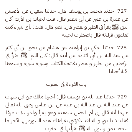
 727  حدثنا محمد بن يوسف قال: حدثنا سفيان عن الأعمش 
عن عمارة بن عمير عن أبي معمر قال: قلت لخباب بن الأرت أكان 
النبي ﷺ يقرأ في الظهر والعصر قال: نعم قال: قلت: بأي شيء كنتم 
تعلمون قراءته قال باضطراب لحيته
 728  حدثنا المكي بن إبراهيم عن هشام عن يحيى بن أبي كثير 
عن عبد الله بن أبي قتادة عن أبيه قال: كان النبي ﷺ يقرأ في 
الركعتين من الظهر والعصر بفاتحة الكتاب وسورة سورة ويسمعنا 
الآية أحيانا
باب القراءة في المغرب
 729  حدثنا عبد الله بن يوسف قال: أخبرنا مالك عن ابن شهاب 
عن عبيد الله بن عبد الله بن عتبة عن ابن عباس رضى الله تعالى 
عنهما أنه قال إن أم الفضل سمعته وهو يقرأ والمرسلات عرفا 
فقالت: يا بني والله لقد ذكرتني بقراءتك هذه السورة إنها لآخر ما 
سمعت من رسول الله ﷺ يقرأ بها في المغرب