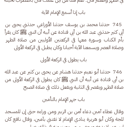
باب إذا أسمع الإمام الآية
 745  حدثنا محمد بن يوسف حدثنا الأوزاعي حدثني يحيى بن 
أبي كثير حدثني عبد الله بن أبي قتادة عن أبيه أن النبي ﷺ كان يقرأ 
بأم الكتاب وسورة معها في الركعتين الأوليين من صلاة الظهر 
وصلاة العصر ويسمعنا الآية أحيانا وكان يطيل في الركعة الأولى
باب يطول في الركعة الأولى
 746  حدثنا أبو نعيم حدثنا هشام عن يحيى بن كثير عن عبد الله 
بن أبي قتادة عن أبيه أن النبي ﷺ كان يطول في الركعة الأولى من 
صلاة الظهر ويقصر في الثانية ويفعل ذلك في صلاة الصبح
باب جهر الإمام بالتأمين
وقال عطاء آمين دعاء أمن بن الزبير ومن وراءه حتى إن للمسجد 
للجة وكان أبو هريرة ينادي الإمام لا تفتني بآمين، وقال نافع كان 
ابن عمر لا يدعه ويحضهم وسمعت منه في ذلك خيرا