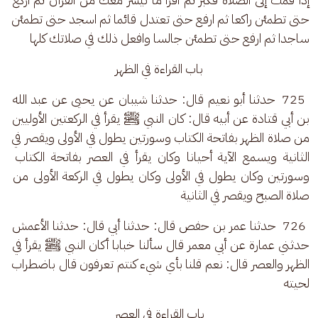
حتى تطمئن راكعا ثم ارفع حتى تعتدل قائما ثم اسجد حتى تطمئن 
ساجدا ثم ارفع حتى تطمئن جالسا وافعل ذلك في صلاتك كلها
باب القراءة في الظهر
 725  حدثنا أبو نعيم قال: حدثنا شيبان عن يحيى عن عبد الله 
بن أبي قتادة عن أبيه قال: كان النبي ﷺ يقرأ في الركعتين الأوليين 
من صلاة الظهر بفاتحة الكتاب وسورتين يطول في الأولى ويقصر في 
الثانية ويسمع الآية أحيانا وكان يقرأ في العصر بفاتحة الكتاب 
وسورتين وكان يطول في الأولى وكان يطول في الركعة الأولى من 
صلاة الصبح ويقصر في الثانية
 726  حدثنا عمر بن حفص قال: حدثنا أبي قال: حدثنا الأعمش 
حدثني عمارة عن أبي معمر قال سألنا خبابا أكان النبي ﷺ يقرأ في 
الظهر والعصر قال: نعم قلنا بأي شيء كنتم تعرفون قال باضطراب 
لحيته
باب القراءة في العصر