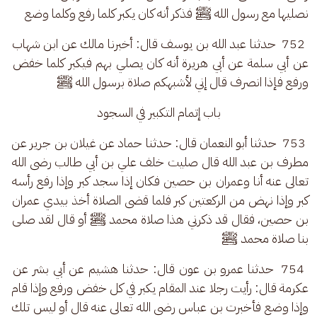
نصليها مع رسول الله ﷺ فذكر أنه كان يكبر كلما رفع وكلما وضع
 752  حدثنا عبد الله بن يوسف قال: أخبرنا مالك عن ابن شهاب 
عن أبي سلمة عن أبي هريرة أنه كان يصلي بهم فيكبر كلما خفض 
ورفع فإذا انصرف قال إني لأشبهكم صلاة برسول الله ﷺ
باب إتمام التكبير في السجود
 753  حدثنا أبو النعمان قال: حدثنا حماد عن غيلان بن جرير عن 
مطرف بن عبد الله قال صليت خلف علي بن أبي طالب رضى الله 
تعالى عنه أنا وعمران بن حصين فكان إذا سجد كبر وإذا رفع رأسه 
كبر وإذا نهض من الركعتين كبر فلما قضى الصلاة أخذ بيدي عمران 
بن حصين، فقال قد ذكرني هذا صلاة محمد ﷺ أو قال لقد صلى 
بنا صلاة محمد ﷺ
 754  حدثنا عمرو بن عون قال: حدثنا هشيم عن أبي بشر عن 
عكرمة قال: رأيت رجلا عند المقام يكبر في كل خفض ورفع وإذا قام 
وإذا وضع فأخبرت بن عباس رضى الله تعالى عنه قال أو ليس تلك 