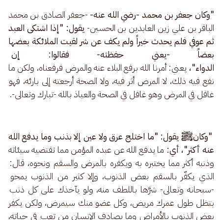
"وكان جعفر بن محمد -رضي الله عنه- 
-جعفر الصادق بن محمد 
الباقر بن علي زين العابدين بن الحسين- 
يقول: "إذا اشتكى العبد 
ثم عوفي فلم يحدث خيراً ولم يكف عن شر لقيت الملائكة بعضها 
بعضاً -يعني حفظته- فقالوا: إن فل
الدواء"، 
يعني: أمرنا الله برفع البلاء عنه والمرض فرفعناه، ولكن ما 
نفع فيه ذلك، لا المرض أثر فيه، ولا الصحة أرجعته إلى بارئه، فهو 
غافل في المرض وهو غافل في الصحة والعياذ بالله -تبارك وتعالى-.
 "وكانﷺ يقول: "ما اختلج عرق ولا عين إلا بذنب وما يدفع الله 
عنه أكثر"، أي:
 ما يدفع الله عن عبده المؤمن مما تقتضيه سيئاته 
وذنبه أكثر مما يختبره به ويكفره بالمرض والسقم ونحوه، قال: 
الذي يكفّر بالسقم بعض الذنوب، وإلا كثير من الذنوب يمحو 
-سبحانه وتعالى- شرَّها باللطف منه، ولو يآخذك على كل ذنب 
بتظل طول عمرك مريض، وكل عضو منك سيمرض، ولكن يكفر 
بعض الذنوب بالأمراض وما يصادف الإنسان من تعب في حياته، 