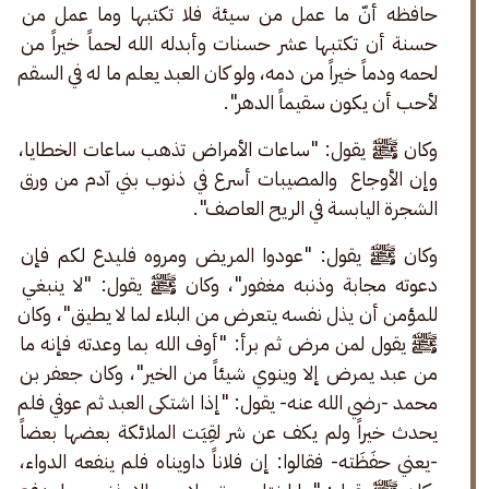
حافظه أنّ ما عمل من سيئة فلا تكتبها وما عمل من 
حسنة أن تكتبها عشر حسنات وأبدله الله لحماً خيراً من 
لحمه ودماً خيراً من دمه، ولو كان العبد يعلم ما له في السقم 
لأحب أن يكون سقيماً الدهر".
وكان ﷺ يقول: "ساعات الأمراض تذهب ساعات الخطايا، 
وإن الأوجاع  والمصيبات أسرع في ذنوب بني آدم من ورق 
الشجرة اليابسة في الريح العاصف".
وكان ﷺ يقول: "عودوا المريض ومروه فليدع لكم فإن 
دعوته مجابة وذنبه مغفور"، وكان ﷺ يقول: "لا ينبغي 
للمؤمن أن يذل نفسه يتعرض من البلاء لما لا يطيق"، وكان 
ﷺ يقول لمن مرض ثم برأ: "أوف الله بما وعدته فإنه ما 
من عبد يمرض إلا وينوي شيئاً من الخير"، وكان جعفر بن 
محمد -رضي الله عنه- يقول: "إذا اشتكى العبد ثم عوفي فلم 
يحدث خيراً ولم يكف عن شر لقِيَت الملائكة بعضها بعضاً 
-يعني حفَظَته- فقالوا: إن فلاناً داويناه فلم ينفعه الدواء، 