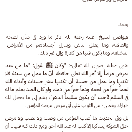
وبعد،،
فيواصل الشيخ -عليه رحمة الله- ذكر ما ورد في شأن الصحة 
والعافية، وما يعاني الناسُ وينازل أجسادهم من الأمراض 
المختلفة، وما يكون فيها من كفارة وإلى غير ذلك. 
يقول -عليه رضوان الله تعالى-: "
وكان ﷺ يقول: "ما من عبد 
يمرض مرضاً إلا أمر الله تعالى حافظه أنّ ما عمل من سيئة فلا 
تكتبها وما عمل من حسنة أن تكتبها عشر حسنات وأبدله الله 
لحماً خيراً من لحمه ودماً خيراً من دمه، ولو كان العبد يعلم ما له 
في السقم لأحب أن يكون سقيماً الدهر"، 
يشير إلى ما يجعل الله 
-تبارك وتعالى- من الثواب على أي مرض مرضه المؤمن. 
بل وفي الحديث ما أصاب المؤمن من وصب ولا نصب ولا مرض 
حتى الشوكة يشاكها إلا كتب له عند الله أجر، ومع ذلك كله فنهانا أن 