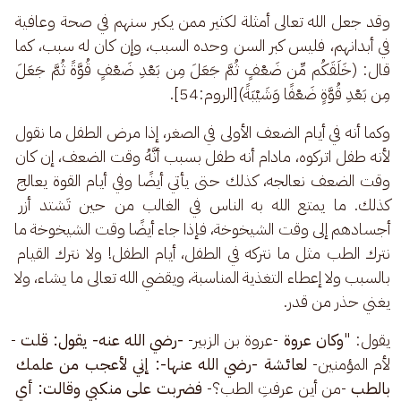
وقد جعل الله تعالى أمثلة لكثير ممن يكبر سنهم في صحة وعافية 
في أبدانهم، فليس كبر السن وحده السبب، وإن كان له سبب، كما 
قال: (خَلَقَكُم مِّن ضَعْفٍ ثُمَّ جَعَلَ مِن بَعْدِ ضَعْفٍ قُوَّةً ثُمَّ جَعَلَ 
مِن بَعْدِ قُوَّةٍ ضَعْفًا وَشَيْبَةً)[الروم:54].
وكما أنه في أيام الضعف الأولى في الصغر، إذا مرض الطفل ما نقول 
لأنه طفل اتركوه، مادام أنه طفل بسبب أنَّهُ وقت الضعف، إن كان 
وقت الضعف نعالجه، كذلك حتى يأتي أيضًا وفي أيام القوة يعالج 
كذلك. ما يمتع الله به الناس في الغالب من حين تَشتد أزر 
أجسادهم إلى وقت الشيخوخة، فإذا جاء أيضًا وقت الشيخوخة ما 
نترك الطب مثل ما نتركه في الطفل، أيام الطفل! ولا نترك القيام 
بالسبب ولا إعطاء التغذية المناسبة، ويقضي الله تعالى ما يشاء، ولا 
يغني حذر من قدر.
يقول: "
وكان عروة 
-عروة بن الزبير- 
-رضي الله عنه- يقول: قلت 
-
لأم المؤمنين- 
لعائشة -رضي الله عنها-: إني لأعجب من علمك 
بالطب 
-من أين عرفتِ الطب؟- 
فضربت على منكبي وقالت: أي 