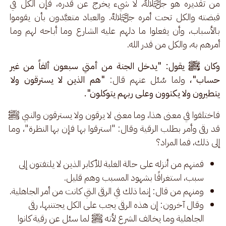
من تقديره هو ﷻ، لا شيء يخرج عن قدره، فإن الكل في 
قبضته والكل تحت أمره ﷻ. والعباد متعبَّدون بأن يقوموا 
بالأسباب، وأن يفعلوا ما دلهم عليه الشارع وما أباحه لهم وما 
أمرهم به، والكل من قدر الله.
وكان ﷺ يقول: "يدخل الجنة من أمتي سبعون ألفاً من غير 
حساب"،
 ولما سُئل عنهم قال:
 "هم الذين لا يسترقون ولا 
يتطيرون ولا يكتوون وعلى ربهم يتوكلون".
فاختلفوا في معنى هذا، وما معنى لا يرقون ولا يسترقون والنبي ﷺ 
قد رقى وأمر بطلب الرقية وقال: "استرقوا بها فإن بها النظرة"، وما 
إلى ذلك، فما المراد؟ 
فمنهم من أنزله على حالة الغلبة للأكابر الذين لا يلتفتون إلى
سبب، استغراقًا بشهود المسبب وهم قليل.
ومنهم من قال: إنما ذلك في الرقى التي كانت من أمر الجاهلية.
وقال آخرون: إن هذه الرقى يجب على الكل يجتنبها، رقى
الجاهلية وما يخالف الشرع لأنه ﷺ لما سئل عن رقية كانوا