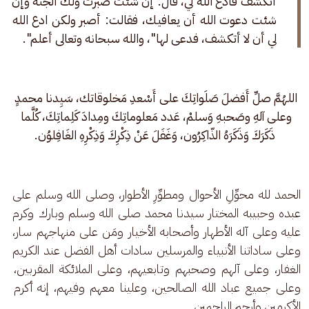
أتكشف فادع الله لي، قال: إن شئت صبرت ولك الجنة وإن 
شئت دعوت الله أن يعافيك، فقالت: أصبر ولكن ادع الله 
لي أن لا أتكشف، فدعى لها"، والله سبحانه وتعالى أعلم".
اللهُمَّ صلِّ أَفضلَ صَلَواتِكَ على أَسْعدِ مَخلوقاتك، سَيِدنا محمدٍ 
وعلى آلهِ وصَحبهِ وَسلمْ، عَدد مَعلوماتِكَ ومِدادَ كَلِماتِكَ، كُلَّما 
ذَكَرَكَ وَذَكَرَهُ الذّاكِرُون، وَغَفَلَ عَنْ ذِكْرِكَ وَذِكْرِهِ الغَافِلوُن.
الحمد لله محوِّلِ الأحوال ومطوِّرِ الأطوار، وصلى الله وسلم على 
عبده وحبيبه المختار سيدنا محمد صلى الله وسلم وبارك وكرم 
عليه وعلى آله الأطهار وأصحابه الأخيار ومَن على منهاجهم سار، 
وعلى ساداتنا الأنبياء والمرسلين سادات أهل الفضل عند الكريم 
الغفار، وعلى آلهم وصحبهم وتابعيهم، وعلى الملائكة المقربين، 
وعلى جميع عباد الله الصالحين، وعلينا معهم وفيهم، إنه أكرم 
الأكرمين وأرحم الراحمين.