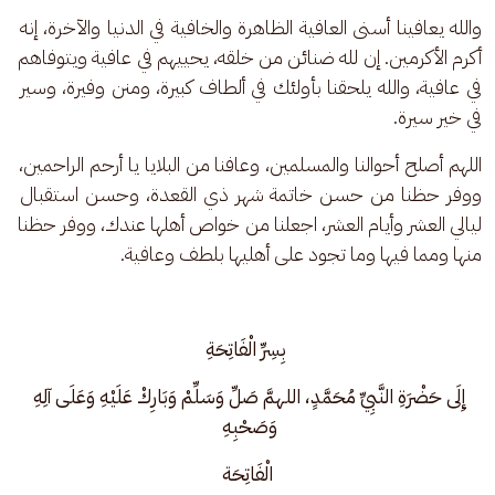
والله يعافينا أسنى العافية الظاهرة والخافية في الدنيا والآخرة، إنه 
أكرم الأكرمين. إن لله ضنائن من خلقه، يحييهم في عافية ويتوفاهم 
في عافية، والله يلحقنا بأولئك في ألطاف كبيرة، ومنن وفيرة، وسير 
في خير سيرة.
اللهم أصلح أحوالنا والمسلمين، وعافنا من البلايا يا أرحم الراحمين، 
ووفر حظنا من حسن خاتمة شهر ذي القعدة، وحسن استقبال 
ليالي العشر وأيام العشر، اجعلنا من خواص أهلها عندك، ووفر حظنا 
منها ومما فيها وما تجود على أهليها بلطف وعافية.
بِسِرِّ الْفَاتِحَةِ
إِلَى حَضْرَةِ النَّبِيِّ مُحَمَّدٍ، اللهمَّ صَلِّ وَسَلِّمْ وَبَارِكْ عَلَيْهِ وَعَلَى آلِهِ 
وَصَحْبِهِ 
الْفَاتِحَة