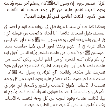
عُرَيَّة
 -تصغير عروة-
 إن رسول اللهﷺ كان يسقم آخر عمره وكانت 
وفود العرب تقدم عليه من كل وجه فتنعت له الأنعات 
-
يعني:الأدوية-
 فكنت أعالجها فمِن ثَمَّ عرفت الطب".
وهكذا كما جاء أن سيدنا عروة قال في الرواية عند الإمام أحمد في 
المسند، يقول لسيدتنا عائشة: "يا أُمتاه، لا أعجب من فهمك -أي: 
في الدين والشريعة- أقول زوجة رسول الله ﷺ وبنت أبي بكر، ليس 
هناك غرابة في أن تفهم وتفقه أمور الدين لأنها جالست سيد 
المرسلين ﷺ- ولا أعجب من علمك بالشعر وأيام الناس، أقول ابنة 
أبي بكر وكان أعلم الناس، أو من أعلم الناس، ولكن أعجب من 
علمك بالطب! من أين جئتِ بعلم الطب؟ كيف هو؟ من أين هو؟ 
فضربَت على منكبه، وقالت: "أي عُرَيَّة، إن رسول الله ﷺ كان 
يسقم عند آخر عمره، فكانت تَقدَم عليه وفود العرب من كل وجه، 
فتنعت له الأنعات -لأنواع الأعشاب والبذور والأشجار التي تؤثر في 
الأمراض- وقالت: فأنا آخذ ما يقولون له، وأنا أعالج ذلك وأقوم له 
بها. فكانت تقدمه وفود العرب من كل وجه فتنعت له الأنعات 
وكنت أعالجها له، فمن ثَمَّ عرفت من الطب ما عرفت.