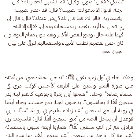
تشتكي؟ فقال: ذنوبي. وقيل: فما تشتهي نحضر لك؟ قال:
الجنة. قالوا: ألا ندعو لك الطبيب؟ قال: قد حضر الطبيب
-يقصد ربه- قالوا له: فما قال لك؟ إيش عندك؟ قال: قال لي
إني فعال لما أريد. يقصد ربه سبحانه وتعالى، -لا إله إلا الله-
فهذا غلبة حال، ويقع لبعض الأكابر وهم دون مقام النبوة، وإن
كان حمل بعضهم تطبب الأنبياء واستعمالهم للرقى على بيان
الجواز، نعم.
وهكذا جاء في أول زمرة يقول ﷺ: "تدخل الجنة -يعني: من أمته- 
على صورة القمر، والذين على آثارهم كأحسن كوكب دري في 
السماء إضاءة". وجاء: "فتنجوا أول زمرة وجوههم كالقمر ليلة بدر 
سبعون ألفًا لا يحاسَبون"، يدخلون الجنة بغير حساب. وجاء أيضًا 
في رواية أن مع السبعين ألف زيادة عليهم في رواية، "سألت ربي 
فوعدني أن يدخل الجنة من أمتي سبعين ألفًا. قال: فاستزدت ربي 
فزادني مع كل ألفٍ سبعين ألفًا"؛ فصاروا أربعة مليون وتسعمائة 
ألف. مع كل واحد من سبعين ألف سبعين ألف -ما شاء الله- 