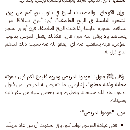
"وإن الأوجاع  والمصيبات أسرع في ذنوب بني آدم من ورق 
الشجرة اليابسة في الريح العاصف"، 
أي: أسرع تساقطًا من 
تساقط الشجرة اليابسة إذا هبت الريح العاصفة، فإن أوراق الشجر 
يتساقط ولا يبقى منه شي؛ قال: فكذلك يفعل المرض بذنوب 
المؤمن، فإنه يسقطها عنه، أي: يعفو الله عنه بسبب ذلك السقم 
الذي نزل به.
"وكان ﷺ يقول: "عودوا المريض ومروه فليدع لكم فإن دعوته 
مجابة وذنبه مغفور"، 
إشارة إلى ما يتعرض له المريض من قبول 
الدعوة عند الله -سبحانه وتعالى-، وما يحصل عليه من غفر ذنبه 
وسيئاته. 
يقول: 
"عودوا المريض"
:
ففي عيادة المرضى ثواب كبير، وفي الحديث أن من عاد مريضًا