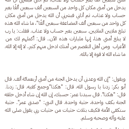
يدخل من أمتي مكان كل واحد من السبعين ألف سبعين ألفًا بغير 
حساب ولا عذاب، ثم أتاني فبشرني أن الله يدخل من أمتي مكان 
كل واحد من سبعين ألف المضاعفة سبعين ألفًا"، ما شاء الله هذه 
تبلغ ملايين الملايين. سبعين بغير حساب ولا عذاب. فقلت: يا رب 
لا يبلغ أمتي هذا، إنها مليارات هذه الآن.. قال: أكملهم لك من 
الأعراب  ومن أهل التقصير من أمتك ادخل منهم كثير.. لا إله إلا الله. 
ما شاء الله لا قوة إلا بالله.
ويقول: "إن الله وعدني أن يدخل الجنة من أمتي أربعمائة ألف. قال 
أبو بكر: زدنا يا رسول الله. قال: "هكذا"وجمع كفيه. قال: زدنا. 
قال: "هكذا". قال سيدنا عمر: حسبك، إن الله إن شاء أدخل خلقه 
الجنة بكف واحدة، حثية واحدة. قال النبي: "صدق عمر". حثية 
ستكفي الأمة فكيف بثلاث حثيات من حثيات ربي يقول صلى الله 
عليه وآله وصحبه وسلم.