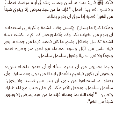
فأكد 
ﷺ
 قال: انتبه، ما الذي وعدت ربك في أيام مرضك تعمله؟ 
ولا تنسى، قم بهذا العمل، 
"فإنه ما من عبد يمرض إلا وينوي شيئاً 
من الخير"
 فعليه إذا عوفي أن يقوم بذلك.
وهكذا كثيرًا ما يسارع الإنسان وقت الشدة والكربة إلى استعداده 
أن يقوم من الخيرات بكذا وكذا وكذا، ويعمل كذا، فإذا انكشفت عنه 
الشدة تكاسل وتغافل ونسي ما كان قدمه، فهذا من جملة ما يقع 
فيه الناس من الزَّلَل وسوء المعاملة مع الحق -عز وجل-؛ تعده 
وعودًا ولا تفي له بها! وتقول سأعمل سأعمل. 
ولهذا يحترزون من أن ينذروا شيئًا؛ أو أن يعدوا بالقيام بشيء؛ 
ويحبون أن يكون قيامهم بالأعمال ابتداءً من دون وعد سابق، وأن 
يعملوا ما استطاعوا من دون أن ينذر على نفسه، ولا يقول: 
سأعمل سأعمل، ويجعل الأمر هكذا في حال طيب مع الله -تبارك 
وتعالى-. 
 "أوف الله بما وعدته فإنه ما من عبد يمرض إلا وينوي 
شيئاً من الخير".