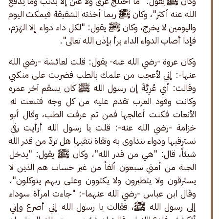
وكان ﷺ يقول: "ما اختلج عرق ولا عين إلا بذنب وما يدفع 
الله عنه أكثر"، وكان ﷺ ربما أخذته الشقيقة فيمكث اليوم 
واليومين لا يخرج، وكان ﷺ يقول: "لكل داء دواء إلا الهَرَم، 
فإذا أصاب الدواء الداء برأ بإذن الله تعالى".
وكان عروة -رضي الله عنه- يقول: قلت لعائشة -رضي الله 
عنها-: إني لأعجب من علمك بالطب فضربت على منكبي 
وقالت: أي عُرِيَّةَ إن رسول الله ﷺ كان يسقم آخر عمره 
وكانت وفود العرب تقدم عليه من كل وجه فتنعت له 
الأنعات فكنت أعالجها فمن ثم عرفت الطب، وقال أبو 
خزامة -رضي الله عنه-: قلت يا رسول الله أرأيت رقي 
نسترقيها ودواء نتداوى به وتقاة نتقيها هل تردّ من قدر الله 
شيئاً، قال: "هي من قدر الله"، وكان ﷺ يقول: "يدخل 
الجنة من أمتي سبعون ألفاً من غير حساب هم الذين لا 
يسترقون ولا يتطيرون ولا يكتوون وعلى ربهم يتوكلون"، 
وقال ابن عباس -رضي الله عنهما-: "جاءت امرأة سوداء 
إلى رسول الله ﷺ، فقالت يا رسول الله إني أصرع وإني 