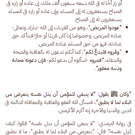
أو زار أخًا له في الله شيعه سبعون ألف ملك، إن عاده أو زاره في
الصباح يستغفرون له إلى المساء، وإن عاده أو زاره في المساء
يستغفرون له إلى الصباح.
"عودوا المريض
"، وهو من القربات إلى الله -تبارك وتعالى-
عيادة المريض، وخصوصًا إذا كان قريبًا أو جارًا فيتأكد حق
عيادته، فهو من حق المسلم عيادة المريض.
"
ومُروه فليدعُ لكم
"، كما أنكم تدعون له بالعافية والصحة
والشفاء،
"فمروه
-اسألوه أن يدعو لكم-
فإن دعوته مجابة
وذنبه مغفور".
"وكان ﷺ يقول: "لا ينبغي للمؤمن أن يذل نفسه يتعرض من 
البلاء لما لا يطيق"، 
فنسأل الله العفو والعافية والمعافاة الدائمة في 
الدين والدنيا والآخرة إنه أكرم الأكرمين. 
في رواية الترمذي: "لا ينبغي للمؤمن أن يذل نفسه" قالوا: كيف 
يُذِل نفسه؟ قال: "يتعرض من البلاء لما لا يطيق"، ما لا يطيق 