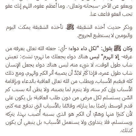
ويعفو عن الآخر -سبحانه وتعالى-. وما أعظم عفوه، اللهم إنك عفو 
تحب العفو فاعف عنا.
وذكر حديث أخذه الشقيقة 
ﷺ
، تأخذه الشقيقة يمكث اليوم 
واليومين لا يستطيع الخروج.
وكان ﷺ يقول: "لكل داء دواء؛ -
أي: جعله الله تعالى يعرفه من 
عرفه-
 إلا الهرم" ليس
 هناك دواء يجعلك ما تهرم؛ تشبّ: تعيش 
شاب طول الوقت، لا شيء منه، ليس هناك دواء يجعل الإنسان 
شاب طول عمره، فإذا كَبُر لابُدَّ أن يصيبه أثر الكبر والهرم، ومع ذلك 
كله فيقيم الأسباب، ويطلب من الله تعالى العافية بالدعاء وبإقامة 
الأسباب وإن كبر سنه، ولا يتبرم لما يصيبه، ولا يظن أنه بسبب كبر 
السِّن يستسلم لكل مرض من دون طلب العافية؛ بل يكون على 
قدم الوسط، راضيًا بما ينازله، وقائمًا بالأسباب التي تدفع عنه كثير، 
لأن كثيرًا منها وهمٌ؛ أن الكبر هو الذي بسببه أُصيب بهذا، يتركه 
ويستسلم، فلا يتداوى ولا يستعمل الأسباب؛ بل ينبغي أن يكون 
كذلك.