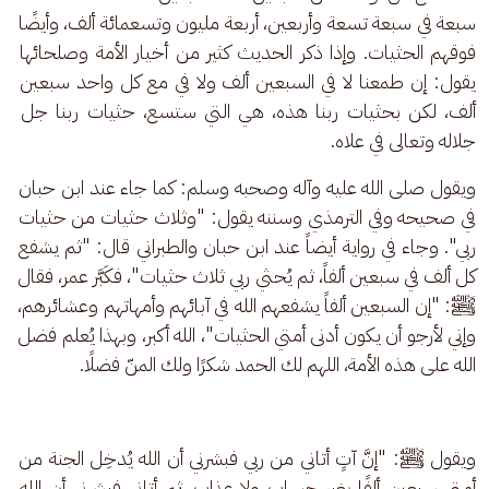
سبعة في سبعة تسعة وأربعين، أربعة مليون وتسعمائة ألف، وأيضًا 
فوقهم الحثيات. وإذا ذكر الحديث كثير من أخيار الأمة وصلحائها 
يقول: إن طمعنا لا في السبعين ألف ولا في مع كل واحد سبعين 
ألف، لكن بحثيات ربنا هذه، هي التي ستسع، حثيات ربنا جل 
جلاله وتعالى في علاه.
ويقول صلى الله عليه وآله وصحبه وسلم: كما جاء عند ابن حبان 
في صحيحه وفي الترمذي وسننه يقول: "وثلاث حثيات من حثيات 
ربي". وجاء في رواية أيضاً عند ابن حبان والطبراني قال: "ثم يشفع 
كل ألف في سبعين ألفاً، ثم يُحثي ربي ثلاث حثيات"، فكَبَّر عمر، فقال 
ﷺ: "إن السبعين ألفاً يشفعهم الله في آبائهم وأمهاتهم وعشائرهم، 
وإني لأرجو أن يكون أدنى أمتي الحثيات"، الله أكبر، وبهذا يُعلم فضل 
الله على هذه الأمة، اللهم لك الحمد شكرًا ولك المنّ فضلًا.
ويقول ﷺ: "إنَّ آتٍ أتاني من ربي فبشرني أن الله يُدخِل الجنة من 
أمتي سبعين ألفًا بغير حساب ولا عذاب، ثم أتاني فبشرني أن الله 