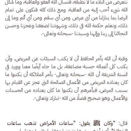
نتعرض من البلاء ما لا نطيقه، فنسأل الله العفو والعافية، وما سُئل 
الله شيء أحب إليه من العافية. ومع ذلك كله فنكون على تمام 
الرضا بما ينازلنا من أي مرض ومن أي سقم ومن أي ألم وما إلى 
ذلك، ونعلم حكمة الله في ذلك، وشهودنا لضعفنا وعجزنا وحسن 
التجائنا إلى ربنا وإلهنا وسيدنا -سبحانه وتعالى-.
وفيه أن الله يأمر الحافظ أن لا يكتب السيئات عن المريض، وأن 
يكتب كل أعماله حسنة مضاعفة، بل ما جاء أيضًا معنا وورد في 
السنة الشريفة أن الله -سبحانه وتعالى- يأمر الملائكة أن يكتبوا ما 
كان يعتاده المريض من الأعمال الصالحة التي عجز عن القيام بها 
بسبب المرض، فيأمرهم أن يكتبوا ما كان يعتاده من الحسنات 
والأعمال وهو صحيح فضلًا من الله -تبارك وتعالى-.
قال: 
"وكان ﷺ يقول: "ساعات الأمراض تذهب ساعات 
الخطايا"، 
أي: تُذهِب شرها وتبعتها وعقابها وإثمها وعذابها.