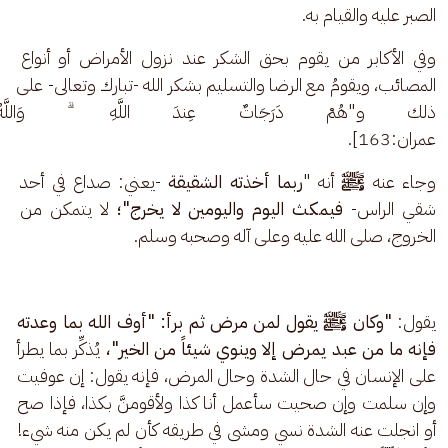
الصبر عليه والقيام به. 
وفي الأكابر من يقوم بحق الشكر عند نزول الأمراض أو أنواع 
المصائب، ويقومُ مع الرضا والتسليم بشكر الله -تبارك وتعالى- على 
ذلك و"هُمْ دَرَجَاتٌ عِندَ اللَّهِ ۗ وَاللَّه
عمران:163].
وجاء عنه 
ﷺ
 أنه "
ربما أخذته الشقيقة
 -يعني: صداع في أحد 
شقي الراس- 
فيمكث اليوم واليومين لا يخرج"؛
 لا يتمكن من 
الخروج، صلى الله عليه وعلى آله وصحبه وسلم. 
يقول:
 "وكان ﷺ يقول لمن مرض ثم برأ: "أوف الله بما وعدته 
فإنه ما من عبد يمرض إلا وينوي شيئاً من الخير"، 
يُذكِّر بما يطرأ 
على الإنسان في حال الشدة وحال المرض، فإنه يقول: إن عوفيت 
وإن سلمت وإن صحيت سأعمل أنا كذا ولأقومنَّ بكذا، فإذا صح 
أو انجلت عنه الشدة نسي ومشى في طريقه كأن لم يكن منه شيء! 