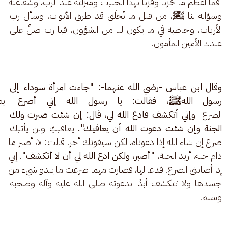
 فما أعظم ما حُزنا وفزنا بهذا الحبيب ومنزلته عند الرب، وشفاعته 
وسؤاله لنا ﷺ، من قبل ما نُخلَق قد طرق الأبواب، وسأل رب 
الأرباب، وخاطبه في ما يكون لنا من الشؤون، فيا رب صلِّ على 
عبدك الأمين المأمون.
وقال ابن عباس -رضي الله عنهما-: "جاءت امرأة سوداء إلى 
رسول اللهﷺ، فقالت: يا رسول الله إني أصرع 
-يص
الصرع- 
وإني أتكشف فادع الله لي، قال: إن شئت صبرت ولك 
الجنة وإن شئت دعوت الله أن يعافيك".
 يعافيكِ ولن يأتيك 
صرع إن شاء الله إذا دعوناه، لكن سيفوتك أجر. قالت: لا، أصبر ما 
دام جنة، أريد الجنة، 
"أصبر، ولكن ادع الله لي أن لا أتكشف"
. إني 
إذا أصابني الصرع. فدعا لها، فصارت مهما صرعت ما يبدو شيء من 
جسدها ولا تتكشف أبدًا بدعوته صلى الله عليه وآله وصحبه 
وسلم.