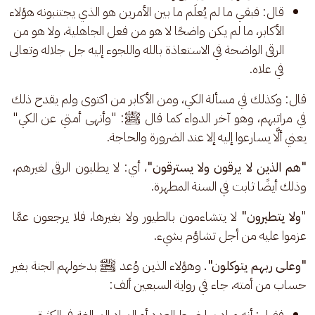
قال: فبقي ما لم يُعلَم ما بين الأمرين هو الذي يجتنبونه هؤلاء
الأكابر، ما لم يكن واضحًا لا هو من فعل الجاهلية، ولا هو من
الرقى الواضحة في الاستعاذة بالله واللجوء إليه جل جلاله وتعالى
في علاه.
قال: وكذلك في مسألة الكي، ومن الأكابر من اكتوى ولم يقدح ذلك 
في مراتبهم، وهو آخر الدواء كما قال ﷺ: "وأنهى أمتي عن الكي" 
يعني ألَّا يسارعوا إليه إلا عند الضرورة والحاجة. 
"هم الذين لا يرقون
ولا يسترقون"
، أي: لا يطلبون الرقى لغيرهم، 
وذلك أيضًا ثابت في السنة المطهرة. 
"
ولا يتطيرون"
 لا يتشاءمون بالطيور ولا بغيرها، فلا يرجعون عمَّا 
عزموا عليه من أجل تشاؤم بشيء.
"وعلى ربهم يتوكلون".
 وهؤلاء الذين وُعد ﷺ بدخولهم الجنة بغير 
حساب من أمته، جاء في رواية السبعين ألف:
فقيل: أنه مراد بها ضبط العدد أو المراد المبالغة في الكثرة