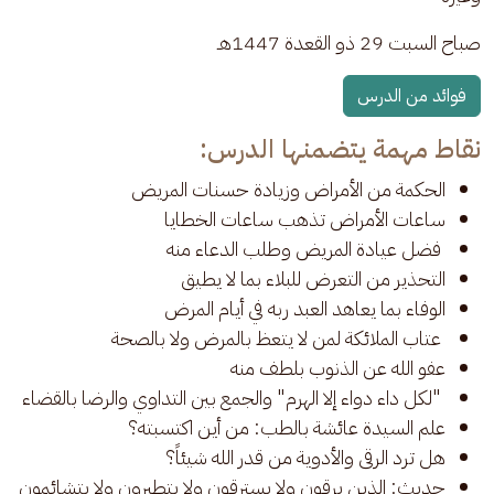
صباح السبت 29 ذو القعدة 1447هـ 
فوائد من الدرس
نقاط مهمة يتضمنها الدرس:
الحكمة من الأمراض وزيادة حسنات المريض
ساعات الأمراض تذهب ساعات الخطايا
فضل عيادة المريض وطلب الدعاء منه
التحذير من التعرض للبلاء بما لا يطيق
الوفاء بما يعاهد العبد ربه في أيام المرض
عتاب الملائكة لمن لا يتعظ بالمرض ولا بالصحة
عفو الله عن الذنوب بلطف منه
"لكل داء دواء إلا الهرم" والجمع بين التداوي والرضا بالقضاء
علم السيدة عائشة بالطب: من أين اكتسبته؟
هل ترد الرقى والأدوية من قدر الله شيئاً؟
حديث: الذين يرقون ولا يسترقون ولا يتطيرون ولا يتشائمون