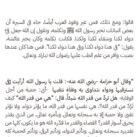
قالوا: ومع ذلك، فمن غير وفود العرب أيضًا، جاء في السيرة أن 
بعض النباتات تخبر رسول الله ﷺ وتكلمه، وتقول إن الله جعل فيَّ 
دواء لكذا وشفاء لكذا ولكذا. فكانت تكلمه وكان يخبر عائشة، 
يقول: "في هذا دواء لكذا وفي هذا دواء لكذا". فمن هنا كان عندها 
نصيب وافر من علم الطب عليها رضوان الله تبارك وتعالى.
"وقال أبو خزامة -رضي الله عنه-: قلت يا رسول الله أرأيت رُقى 
نسترقيها ودواء نتداوى به وتقاة نتقيها  
-أي: حمية من أجل 
الوقاية- 
هل تردّ من قدر الله شيئاً، قال: "هي من قدر الله"
 كيف 
تَرُدّ من قدر الله؟، هي نفسها من قدر الله، ما يؤثر دواء، ولا تؤثر 
تقيى ولا حمية إلا به سبحانه وتعالى وبأمره تعالى. من الذي يقدر 
يخرق أسوار القدر؟ القضاء والقدر ما قدّره الله هو ما يكون، كلها من 
تقديره سبحانه وتعالى. وتأثير الدواء، وتأثير الرقى، وتأثير الحمية كله 