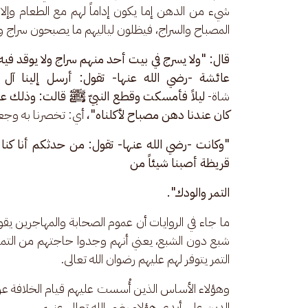
شيء من الدهن إما يكون إداماً لهم مع الطعام وإ
المصباح والسراج، فيظلون لياليهم ما يصبحون سراج و
قال: "ولا يسرج في بيت أحد منهم سراج ولا يوقد فيه ن
عائشة -رضي الله عنها- تقول: أرسل إلينا آل 
شاة- 
ليلاً فأمسكت وقطع النبيّ ﷺ قالت: وذلك عل
كان عندنا دهن مصباح لأكلناه"، 
أي: تخصرنا به وجعلنا
"وكانت -رضي الله عنها- تقول: من حدثكم أنا كنا
قريظة أصبنا شيئاً من 
التمر والودك".
ما جاء في الروايات أن عموم الصحابة والمهاجرين يقو
شبع دون الشبع، يعني أنهم وجدوا حاجتهم من التمر ف
التمر يتوفر لهم عليهم رضوان الله تعالى.
وهؤلاء الأساس الذين أُسست عليهم قيام الخلافة عن ا
الدين على أيدي هؤلاء رضي الله تعالى عنهم. 