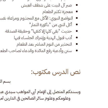
صبر آل البيت على شظف العيش
معجزة تكثير الطعام
التواضع النبوي: الأكل مع المجذوم ومراعاة نفس
أكل النبي من "باكورة الثمار"
حديث "بقي كلها إلا كتفها" وحقيقة الصدقة
أدب قبول الهدية وإشراك الجلساء فيها
التحذير من النوم المباشر بعد الطعام
سنن وأدعية رفع المائدة والدعاء لصاحب الطعا
نص الدرس مكتوب:
بسم الل
وبسندكم المتصل إلى الإمام أبي المواهب سيدي عبدا
وعلومكم وعلوم سائر الصالحين في الدارين آمي