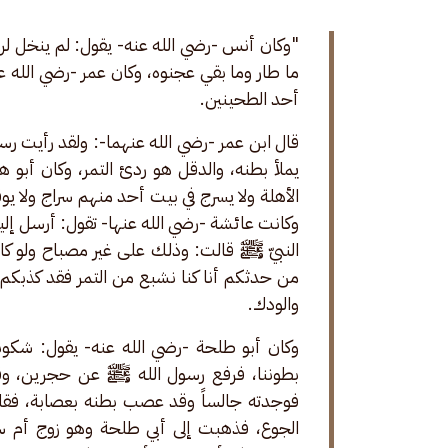
"وكان أنس -رضي الله عنه- يقول: لم ينخل لرس
ما طار وما بقي عجنوه، وكان عمر -رضي الله ع
أحد الطحينين. 
قال ابن عمر -رضي الله عنهما-: ولقد رأيت ر
يملأ بطنه، والدقل هو ردئ التمر، وكان أبو 
الأهلة ولا يسرج في بيت أحد منهم سراج ولا يوق
وكانت عائشة -رضي الله عنها- تقول: أرسل إلين
النبيّ ﷺ قالت: وذلك على غير مصباح ولو كان
من حدثكم أنا كنا نشبع من التمر فقد كذبكم،
والودك. 
وكان أبو طلحة -رضي الله عنه- يقول: شكونا
بطوننا، فرفع رسول الله ﷺ عن حجرين، وقا
فوجدته جالساً وقد عصب بطنه بعصابة، فقل
الجوع، فذهبت إلى أبي طلحة وهو زوج أم س