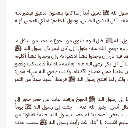
ول الله ﷺ دقيق أبداً إنما كانوا ينفخون الدقيق فيطير منه 
نه- يأكل الدقيق الخشن، ويقول للخادم: املكي العجين فإنه 
سول الله ﷺ يظل اليوم يلتوي من الجوع ما يجد من الدقل ما 
هريرة -رضي الله عنه- يقول: إن كان ليمر بآل رسول الله ﷺ 
د فيه نار، إن وجدوا دهناً ادهنوا به وإن وجدوا دهناً أكلوه، 
ا آل أبي بكر -رضي الله عنه- بقائمة شاة ليلاً فأمسكت وقطع 
 عندنا دهن مصباح لأكلناه، وكانت -رضي الله عنها- تقول: 
 ولكن لما افتتح رسول الله ﷺ قريظة أصبنا شيئاً من التمر 
 إلى رسول الله ﷺ الجوع ورفعنا ثيابنا عن حجر حجر إلى 
ل أنس -رضي الله عنه-: "جئت إلى رسول الله ﷺ يوماً 
ت لبعض أصحابه: لم عصب رسول الله بطنه؟ فقالوا: من 
ليم فقلت: يا أبتاه لقد رأيت رسول الله ﷺ عصب بطنه 