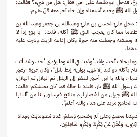
ع، فدخل أبو طلحة على أمي فقال: هل من شيء؟ فقالت: 
 الله ﷺ وحده أشبعناه وإن جاء آخر معه قلّ عنهم. 
: دخل عليّ الحسن بن عليّ وعبدالله بن جعفر وعبد الله بن 
اماً مما كان يعجب النبي ﷺ أكله، قلت:  يا بنيّ إذاً لا 
 ونسفته وجعلت منه خبزة وكان إدامه الزيت ونثرت عليه 
 هذا.
وما يخاف أحد، ولقد أوذيت في الله وما يؤذى أحد، ولقد أتت 
ام يأكله ذو كبد إلا شيء يواريه إبط بلال"، وكان عروة -رضي 
-: والله يا ابن أختي لننظر إلى الهلال ثم الهلال ثم الهلال، 
ات رسول الله ﷺ نار، قلت: يا خالة فما كان يعيشكم، قالت: 
الله ﷺ جيران من الأنصار لهم منائح فيرسلون لنا من ألبانها 
ب الجامع مزيد على هذا، والله أعلم". 
سَيِدنا محمدٍ وعلى آلهِ وصَحبهِ وَسلمْ، عَدد مَعلوماتِكَ ومِدادَ 
ذّاكِرُون، وَغَفَلَ عَنْ ذِكْرِكَ وَذِكْرِهِ الغَافِلوُن.