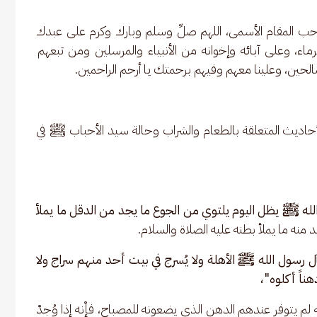
حب المقام الأسمى، اللهم صلِّ وسلم وبارك وكرم على عبدك 
ماء، وعلى آبائه وإخوانه من الأنبياء والمرسلين ومن تبعهم 
حين، وعلينا معهم وفيهم برحمتك يا أرحم الراحمين.
الأحاديث المتعلقة بالطعام والشراب وحالة سيد الأحباب ﷺ في 
لله ﷺ يظل اليوم يلتوي من الجوع ما يجد من الدقل ما يملأ 
 منه ما يملأ بطنه عليه الصلاة والسلام.
آل رسول الله ﷺ الأهلة ولا يُسرج في بيت أحد منهم سراج ولا 
ناً أكلوه"، 
 لم يتوفر عندهم الدهن الذي يضعونه للمصباح، فإْنه إذا وُجِدْ 