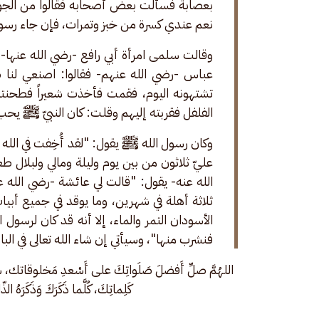
بعصابة فسألت بعض أصحابه فقالوا من الجو
نعم عندي كسرة من خبز وتمرات، فإن جاء رسول
وقالت سلمى امرأة أبي رافع -رضي الله عنها-
عباس -رضي الله عنهم- فقالوا: اصنعي لنا طع
تشتهونه اليوم، فقمت فأخذت شعيراً فطحنته
الفلفل فقربته إليهم وقلت: كان النبيّ ﷺ يحب
وكان رسول الله ﷺ يقول: "لقد أُخِفت في الله 
عليّ ثلاثون من بين يوم وليلة ومالي ولبلال طع
الله عنه- يقول: "قالت لي عائشة -رضي الله عنها
ثلاثة أهلة في شهرين، وما يوقد في جميع أبي
الأسودان التمر والماء، إلا أنه قد كان لرسول 
فنشرب منها"، وسيأتي إن شاء الله تعالى في البا
اللهُمَّ صلِّ أَفضلَ صَلَواتِكَ على أَسْعدِ مَخلوقاتك، 
كَلِماتِكَ، كُلَّما ذَكَرَكَ وَذَكَرَهُ ال