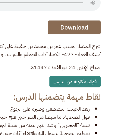
Audio Stream
Download
شرح العلامة الحبيب عمر بن محمد بن حفيظ على كتاب 
كشف الغمة - 427-  تكملة آداب الطعام والشراب ، وحالة النبي صلى الله عليه وسلم فيما ارتضاه من زهد وقناعة
صباح الإثنين 24 ذو القعدة 1447هـ 
فوائد مكتوبة من الدرس
نقاط مهمة يتضمنها الدرس:
زهد الحبيب المصطفى وصبره على الجوع
قول الصحابة: ما شبعنا من التمر حتى فتح خيبر
قصة "الحجرين" وشد النبي بطنه من شدة الجو
تعظيم الصحابة لرسول الله واقتفاء آثاره حتى ف