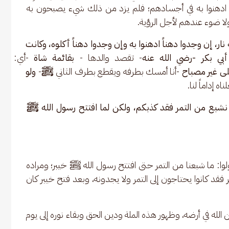
لا ادهنوا به في أجسادهم؛ فلم يزد من ذلك شيء يصبحون به 
لا ضوء عندهم لأجل الرؤية.
ار، إن وجدوا دهناً ادهنوا به وإن وجدوا دهناً أكلوه، وكانت 
أبي بكر -رضي الله عنه
- تقصد والدها -
 بقائمة شاة 
-أي: رجل
ى غير مصباح 
-أنا أمسك بطرفه ويقطع بطرف الثاني 
ﷺ
-
 ولو 
ه إداماً لنا.
 نشبع من التمر فقد كذبكم، ولكن لما افتتح رسول الله ﷺ 
لوا: ما شبعنا من التمر حتى افتتح رسول الله ﷺ خيبر؛ ومراده 
قد كانوا يحتاجون إلى التمر ولا يجدونه، وبعد فتح خيبر كان 
لله في أرضه، وظهور هذه الملة ودين الحق وبقاء نوره إلى يوم 