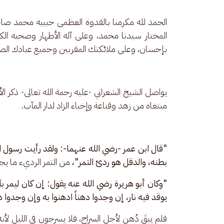
الحمد لله مكرمنا بالقدوة العظمى حبيبه محمد صا
المختار سيدنا محمد، وعلى آله الأطهار وصحبه الكر
بإحسان، وعلى ملائكتك المقربين وجميع عبادك الصال
يواصل الشيخ الشعراني -عليه رحمة الله تعالى- ذكر 
مبتغاه من زهد وقناعة وإخباء الزاد لدار المآب.
"قال ابن عمر -رضي الله عنهما-: ولقد رأيت رسول ا
بطنه، والدقل هو ردئ التمر"، 
من التمر الرديء ما يجد
"وكان أبو هريرة رضي الله عنه يقول: إن كان ليمر ب
يوقد فيه نار، إن وجدوا دهناً ادهنوا به وإن وجدوا ده
فلم يبقَ دُهن لأجل السراج، فلا يسرجون في الليل لأنه