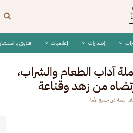
n
enu
رات
‫إصدارات
إعلاميات
فتاوى و استشار
غمة -427- تكملة آداب الطعام والشراب،
رتضاه من زهد وقناعة
 الغمة عن جميع الأمة