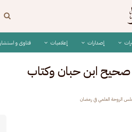
n
enu
رات
‫إصدارات
إعلاميات
فتاوى و استشار
 صحيح ابن حبان وكتاب
س الروحة العلمي في رمضان