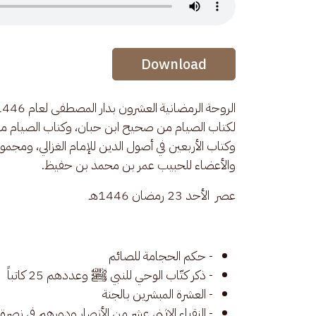
Audio Stream
Download
لكتاب الصيام من صحيح ابن حبان، وكتاب الصيام من ك
وكتاب الأربعين في أصول الدين للإمام الغزالي، ومجم
والأعضاء للحبيب عمر بن محمد بن حفيظ.
عصر  الأحد 23 رمضان 1446هـ 
- حكم الحجامة للصائم
- ذكر كتّاب الوحي للنبي ﷺ وعددهم 25 كاتباً
- العشرة المبشرين بالجنة
- النقباء الاثني عشر من الأنصار ودورهم في نصرة 